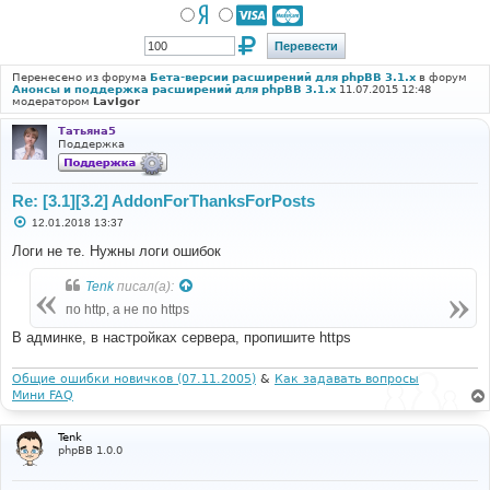
Перенесено из форума
Бета-версии расширений для phpBB 3.1.x
в форум
Анонсы и поддержка расширений для phpBB 3.1.x
11.07.2015 12:48
модератором
LavIgor
Татьяна5
Поддержка
Re: [3.1][3.2] AddonForThanksForPosts
С
12.01.2018 13:37
о
о
Логи не те. Нужны логи ошибок
б
щ
Tenk
писал(а):
е
н
по http, а не по https
и
е
В админке, в настройках сервера, пропишите https
Общие ошибки новичков (07.11.2005)
&
Как задавать вопросы
Мини FAQ
Tenk
phpBB 1.0.0