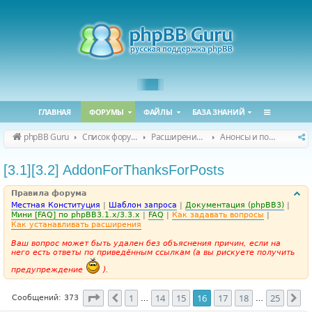
ГЛАВНАЯ
ФОРУМЫ
ФАЙЛЫ
БАЗА ЗНАНИЙ
phpBB Guru
Список форумов
Расширения phpBB
Анонсы и поддержка расширений для phpBB
[3.1][3.2] AddonForThanksForPosts
Правила форума
Местная Конституция
|
Шаблон запроса
|
Документация (phpBB3)
|
Мини [FAQ] по phpBB3.1.x/3.3.x
|
FAQ
|
Как задавать вопросы
|
Как устанавливать расширения
Ваш вопрос может быть удален без объяснения причин, если на
него есть ответы по приведённым ссылкам (а вы рискуете получить
предупреждение
).
Страница
16
из
25
1
14
15
16
17
18
25
Пред.
Сл
Сообщений: 373
…
…