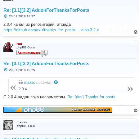
Re: [3.1][3.2] AddonForThanksForPosts
С
20.01.2018 18:37
о
о
2.0.4 качал из репозитария, отсюда
б
https://github.com/rxu/thanks_for_posts ... elop-3.2.x
щ
е
н
и
rxu
е
phpBB Guru
Re: [3.1][3.2] AddonForThanksForPosts
С
20.01.2018 19:25
о
о
б
makso
писал(а):
щ
е
2.0.4
н
и
С 2.0.4 аддон пока несовместим.
Re: [dev] Thanks for posts
е
makso
phpBB 1.0.0