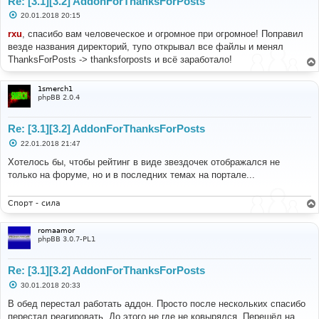
Re: [3.1][3.2] AddonForThanksForPosts
С
20.01.2018 20:15
о
о
rxu
, спасибо вам человеческое и огромное при огромное! Поправил
б
везде названия директорий, тупо открывал все файлы и менял
щ
е
ThanksForPosts -> thanksforposts и всё заработало!
н
и
е
1smerch1
phpBB 2.0.4
Re: [3.1][3.2] AddonForThanksForPosts
С
22.01.2018 21:47
о
о
Хотелось бы, чтобы рейтинг в виде звездочек отображался не
б
только на форуме, но и в последних темах на портале...
щ
е
н
и
Спорт - сила
е
romaamor
phpBB 3.0.7-PL1
Re: [3.1][3.2] AddonForThanksForPosts
С
30.01.2018 20:33
о
о
В обед перестал работать аддон. Просто после нескольких спасибо
б
перестал реагировать. До этого не где не ковырялся. Перешёл на
щ