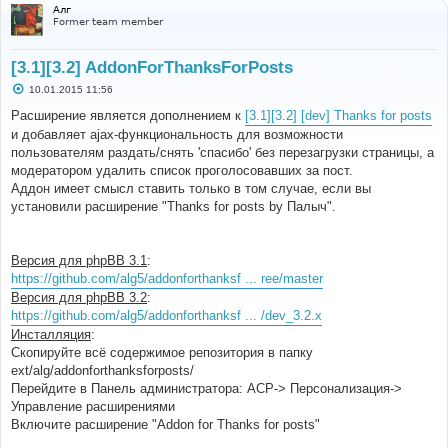
Алг
Former team member
[3.1][3.2] AddonForThanksForPosts
С
10.01.2015 11:56
о
о
Расширение является дополнением к
[3.1][3.2] [dev] Thanks for posts
б
и добавляет ajax-функциональность для возможности
щ
е
пользователям раздать/снять 'спасибо' без перезагрузки страницы, а
н
модератором удалить список проголосовавших за пост.
и
е
Аддон имеет смысл ставить только в том случае, если вы
установили расширение "Thanks for posts by Палыч".
Версия для phpBB 3.1
:
https://github.com/alg5/addonforthanksf ... ree/master
Версия для phpBB 3.2
:
https://github.com/alg5/addonforthanksf ... /dev_3.2.x
Инсталляция
:
Скопируйте всё содержимое репозитория в папку
ext/alg/addonforthanksforposts/
Перейдите в Панель администратора: АСР-> Персонализация->
Управление расширениями
Включите расширение "Addon for Thanks for posts"