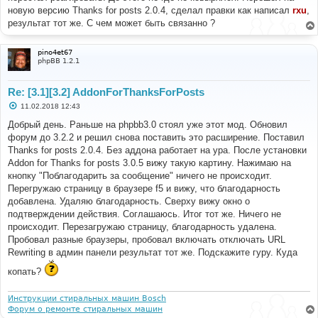
е
новую версию Thanks for posts 2.0.4, сделал правки как написал
rxu
,
н
результат тот же. С чем может быть связанно ?
и
е
pino4et67
phpBB 1.2.1
Re: [3.1][3.2] AddonForThanksForPosts
С
11.02.2018 12:43
о
о
Добрый день. Раньше на phpbb3.0 стоял уже этот мод. Обновил
б
форум до 3.2.2 и решил снова поставить это расширение. Поставил
щ
е
Thanks for posts 2.0.4. Без аддона работает на ура. После установки
н
Addon for Thanks for posts 3.0.5 вижу такую картину. Нажимаю на
и
е
кнопку "Поблагодарить за сообщение" ничего не происходит.
Перегружаю страницу в браузере f5 и вижу, что благодарность
добавлена. Удаляю благодарность. Сверху вижу окно о
подтверждении действия. Соглашаюсь. Итог тот же. Ничего не
происходит. Перезагружаю страницу, благодарность удалена.
Пробовал разные браузеры, пробовал включать отключать URL
Rewriting в админ панели результат тот же. Подскажите гуру. Куда
копать?
Инструкции стиральных машин Bosch
Форум о ремонте стиральных машин