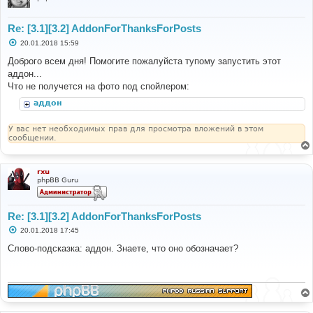
Re: [3.1][3.2] AddonForThanksForPosts
С
20.01.2018 15:59
о
о
Доброго всем дня! Помогите пожалуйста тупому запустить этот
б
аддон...
щ
е
Что не получется на фото под спойлером:
н
и
аддон
е
У вас нет необходимых прав для просмотра вложений в этом
сообщении.
rxu
phpBB Guru
Re: [3.1][3.2] AddonForThanksForPosts
С
20.01.2018 17:45
о
о
Слово-подсказка: аддон. Знаете, что оно обозначает?
б
щ
е
н
и
е