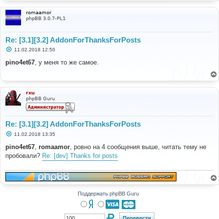
romaamor
phpBB 3.0.7-PL1
Re: [3.1][3.2] AddonForThanksForPosts
С
11.02.2018 12:50
о
о
pino4et67
, у меня то же самое.
б
щ
е
н
и
rxu
е
phpBB Guru
Re: [3.1][3.2] AddonForThanksForPosts
С
11.02.2018 13:35
о
о
pino4et67
,
romaamor
, ровно на 4 сообщения выше, читать тему не
б
пробовали?
Re: [dev] Thanks for posts
щ
е
н
и
е
Поддержать phpBB Guru