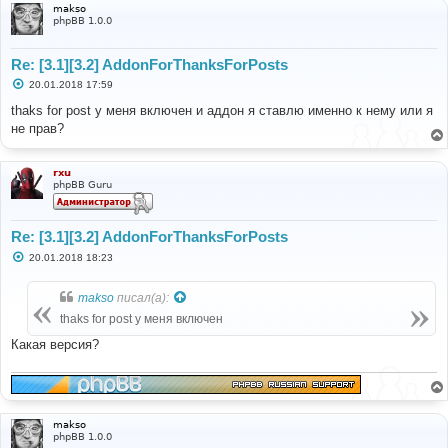
makso
phpBB 1.0.0
Re: [3.1][3.2] AddonForThanksForPosts
С
20.01.2018 17:59
о
о
thaks for post у меня включен и аддон я ставлю именно к нему или я
б
не прав?
щ
е
н
и
rxu
е
phpBB Guru
Re: [3.1][3.2] AddonForThanksForPosts
С
20.01.2018 18:23
о
о
б
makso
писал(а):
щ
е
thaks for post у меня включен
н
и
Какая версия?
е
makso
phpBB 1.0.0