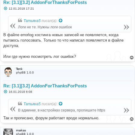
Re: [3.1][3.2] AddonForThanksForPosts
С
12.01.2018 17:21
о
о
б
Татьяна5
писал(а):
щ
е
Логи не те. Нужны логи ошибок
н
и
В файле errorlog хостинга новых записей не появляется, когда
е
пытаюсь голосовать. Только то что написал появляется в файле
доступа.
Или где нужно посмотреть лог ошибок?
Tenk
phpBB 1.0.0
Re: [3.1][3.2] AddonForThanksForPosts
С
16.01.2018 6:08
о
о
б
Татьяна5
писал(а):
щ
е
В админке, в настройках сервера, пропишите https
н
и
Так и прописано, форум работает вроде нормально.
е
makso
phpBB 1.0.0