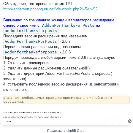
Обсуждение, тестирование, демо ТУТ
http://anderson.phpbbguru.net/viewtopic.php?f=5&t=52
Внимание: по требованию команды валидаторов расширение
сменило своё имя с
AddonForThanksForPosts
на
addonforthanksforposts
Последняя версия расширения под названием
AddonForThanksForPosts
- 2.0.7
Первая версия расширения под названием
addonforthanksforposts
- 2.0.8
Порядок перехода с любой версии ниже 2.0.8 на актуальную:
1. Отключить расширение
2. Удалить данные расширения( обязательно!!!)
3. Удалить директорий AddonForThanksForPosts с сервера (
желательно)
4. Установить последнюю версию расширения из репозитория и
включить его
У вас нет необходимых прав для просмотра вложений в этом
сообщении.
Там упёртость и инертность, могут, кстати, в морду дать.
А ты проявляй интеллигентность, постарайся убеждать...
Т. Шаов
Поддержать phpBB Guru