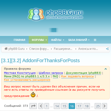
ГЛАВНАЯ
ФОРУМЫ
ФАЙЛЫ
БАЗА ЗНАНИЙ
phpBB Guru
Список форумов
Расширения phpBB
Анонсы и поддержка расширений для phpBB
[3.1][3.2] AddonForThanksForPosts
Правила форума
Местная Конституция
|
Шаблон запроса
|
Документация (phpBB3)
|
Мини [FAQ] по phpBB3.1.x/3.3.x
|
FAQ
|
Как задавать вопросы
|
Как устанавливать расширения
Ваш вопрос может быть удален без объяснения причин, если на
него есть ответы по приведённым ссылкам (а вы рискуете получить
предупреждение
).
Страница
16
из
25
1
14
15
16
17
18
25
Пред.
Сл
Сообщений: 373
…
…