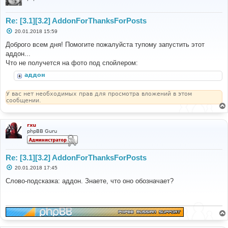
Re: [3.1][3.2] AddonForThanksForPosts
С
20.01.2018 15:59
о
о
Доброго всем дня! Помогите пожалуйста тупому запустить этот
б
аддон...
щ
е
Что не получется на фото под спойлером:
н
и
аддон
е
У вас нет необходимых прав для просмотра вложений в этом
сообщении.
rxu
phpBB Guru
Re: [3.1][3.2] AddonForThanksForPosts
С
20.01.2018 17:45
о
о
Слово-подсказка: аддон. Знаете, что оно обозначает?
б
щ
е
н
и
е