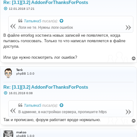
Re: [3.1][3.2] AddonForThanksForPosts
С
12.01.2018 17:21
о
о
б
Татьяна5
писал(а):
щ
е
Логи не те. Нужны логи ошибок
н
и
В файле errorlog хостинга новых записей не появляется, когда
е
пытаюсь голосовать. Только то что написал появляется в файле
доступа.
Или где нужно посмотреть лог ошибок?
Tenk
phpBB 1.0.0
Re: [3.1][3.2] AddonForThanksForPosts
С
16.01.2018 6:08
о
о
б
Татьяна5
писал(а):
щ
е
В админке, в настройках сервера, пропишите https
н
и
Так и прописано, форум работает вроде нормально.
е
makso
phpBB 1.0.0