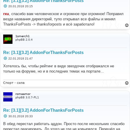
Re: [3.1][3.2] AddonForThanksForPosts
С
20.01.2018 20:15
о
о
rxu
, спасибо вам человеческое и огромное при огромное! Поправил
б
везде названия директорий, тупо открывал все файлы и менял
щ
е
ThanksForPosts -> thanksforposts и всё заработало!
н
и
е
1smerch1
phpBB 2.0.4
Re: [3.1][3.2] AddonForThanksForPosts
С
22.01.2018 21:47
о
о
Хотелось бы, чтобы рейтинг в виде звездочек отображался не
б
только на форуме, но и в последних темах на портале...
щ
е
н
и
Спорт - сила
е
romaamor
phpBB 3.0.7-PL1
Re: [3.1][3.2] AddonForThanksForPosts
С
30.01.2018 20:33
о
о
В обед перестал работать аддон. Просто после нескольких спасибо
б
перестал реагировать. До этого не где не ковырялся. Перешёл на
щ