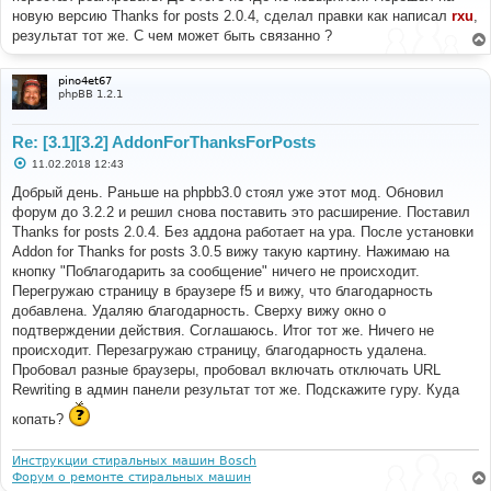
е
новую версию Thanks for posts 2.0.4, сделал правки как написал
rxu
,
н
результат тот же. С чем может быть связанно ?
и
е
pino4et67
phpBB 1.2.1
Re: [3.1][3.2] AddonForThanksForPosts
С
11.02.2018 12:43
о
о
Добрый день. Раньше на phpbb3.0 стоял уже этот мод. Обновил
б
форум до 3.2.2 и решил снова поставить это расширение. Поставил
щ
е
Thanks for posts 2.0.4. Без аддона работает на ура. После установки
н
Addon for Thanks for posts 3.0.5 вижу такую картину. Нажимаю на
и
е
кнопку "Поблагодарить за сообщение" ничего не происходит.
Перегружаю страницу в браузере f5 и вижу, что благодарность
добавлена. Удаляю благодарность. Сверху вижу окно о
подтверждении действия. Соглашаюсь. Итог тот же. Ничего не
происходит. Перезагружаю страницу, благодарность удалена.
Пробовал разные браузеры, пробовал включать отключать URL
Rewriting в админ панели результат тот же. Подскажите гуру. Куда
копать?
Инструкции стиральных машин Bosch
Форум о ремонте стиральных машин