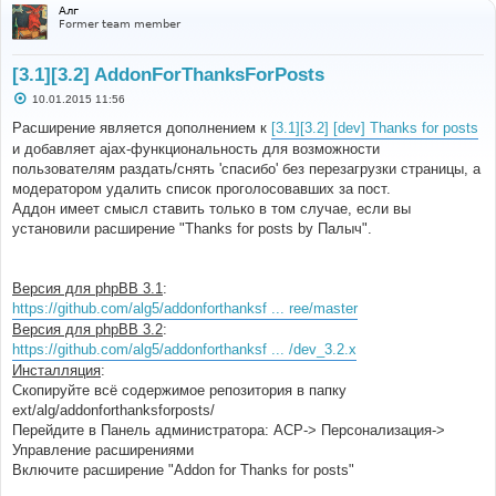
Алг
Former team member
[3.1][3.2] AddonForThanksForPosts
С
10.01.2015 11:56
о
о
Расширение является дополнением к
[3.1][3.2] [dev] Thanks for posts
б
и добавляет ajax-функциональность для возможности
щ
е
пользователям раздать/снять 'спасибо' без перезагрузки страницы, а
н
модератором удалить список проголосовавших за пост.
и
е
Аддон имеет смысл ставить только в том случае, если вы
установили расширение "Thanks for posts by Палыч".
Версия для phpBB 3.1
:
https://github.com/alg5/addonforthanksf ... ree/master
Версия для phpBB 3.2
:
https://github.com/alg5/addonforthanksf ... /dev_3.2.x
Инсталляция
:
Скопируйте всё содержимое репозитория в папку
ext/alg/addonforthanksforposts/
Перейдите в Панель администратора: АСР-> Персонализация->
Управление расширениями
Включите расширение "Addon for Thanks for posts"