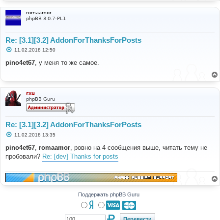
romaamor
phpBB 3.0.7-PL1
Re: [3.1][3.2] AddonForThanksForPosts
С
11.02.2018 12:50
о
о
pino4et67
, у меня то же самое.
б
щ
е
н
и
rxu
е
phpBB Guru
Re: [3.1][3.2] AddonForThanksForPosts
С
11.02.2018 13:35
о
о
pino4et67
,
romaamor
, ровно на 4 сообщения выше, читать тему не
б
пробовали?
Re: [dev] Thanks for posts
щ
е
н
и
е
Поддержать phpBB Guru