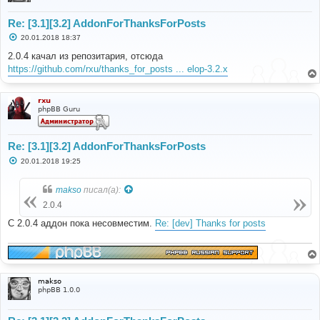
Re: [3.1][3.2] AddonForThanksForPosts
С
20.01.2018 18:37
о
о
2.0.4 качал из репозитария, отсюда
б
https://github.com/rxu/thanks_for_posts ... elop-3.2.x
щ
е
н
и
rxu
е
phpBB Guru
Re: [3.1][3.2] AddonForThanksForPosts
С
20.01.2018 19:25
о
о
б
makso
писал(а):
щ
е
2.0.4
н
и
С 2.0.4 аддон пока несовместим.
Re: [dev] Thanks for posts
е
makso
phpBB 1.0.0