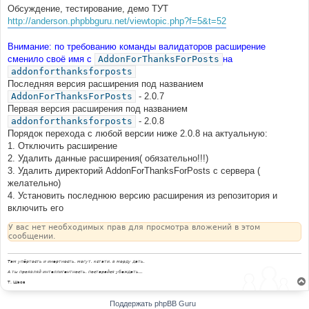
Обсуждение, тестирование, демо ТУТ
http://anderson.phpbbguru.net/viewtopic.php?f=5&t=52
Внимание: по требованию команды валидаторов расширение
сменило своё имя с
AddonForThanksForPosts
на
addonforthanksforposts
Последняя версия расширения под названием
AddonForThanksForPosts
- 2.0.7
Первая версия расширения под названием
addonforthanksforposts
- 2.0.8
Порядок перехода с любой версии ниже 2.0.8 на актуальную:
1. Отключить расширение
2. Удалить данные расширения( обязательно!!!)
3. Удалить директорий AddonForThanksForPosts с сервера (
желательно)
4. Установить последнюю версию расширения из репозитория и
включить его
У вас нет необходимых прав для просмотра вложений в этом
сообщении.
Там упёртость и инертность, могут, кстати, в морду дать.
А ты проявляй интеллигентность, постарайся убеждать...
Т. Шаов
Поддержать phpBB Guru