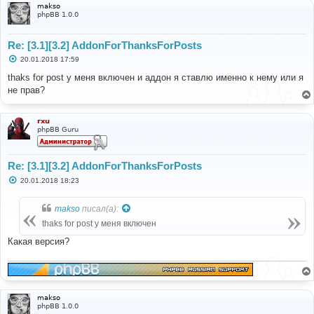
makso
phpBB 1.0.0
Re: [3.1][3.2] AddonForThanksForPosts
С
20.01.2018 17:59
о
о
thaks for post у меня включен и аддон я ставлю именно к нему или я
б
не прав?
щ
е
н
и
rxu
е
phpBB Guru
Re: [3.1][3.2] AddonForThanksForPosts
С
20.01.2018 18:23
о
о
б
makso
писал(а):
щ
е
thaks for post у меня включен
н
и
Какая версия?
е
makso
phpBB 1.0.0