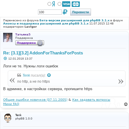
Перенесено из форума
Бета-версии расширений для phpBB 3.1.x
в форум
Анонсы и поддержка расширений для phpBB 3.1.x
11.07.2015 12:48
модератором
LavIgor
Татьяна5
Поддержка
Re: [3.1][3.2] AddonForThanksForPosts
С
12.01.2018 13:37
о
о
Логи не те. Нужны логи ошибок
б
щ
Tenk
писал(а):
е
н
по http, а не по https
и
е
В админке, в настройках сервера, пропишите https
Общие ошибки новичков (07.11.2005)
&
Как задавать вопросы
Мини FAQ
Tenk
phpBB 1.0.0