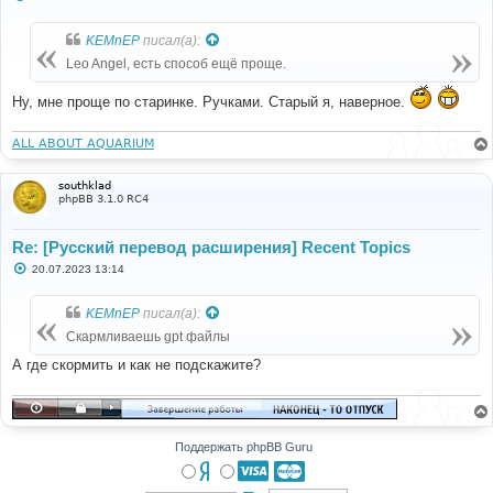
о
о
б
KEMnEP
писал(а):
щ
е
Leo Angel, есть способ ещё проще.
н
и
е
Ну, мне проще по старинке. Ручками. Старый я, наверное.
ALL ABOUT AQUARIUM
southklad
phpBB 3.1.0 RC4
Re: [Русский перевод расширения] Recent Topics
С
20.07.2023 13:14
о
о
б
KEMnEP
писал(а):
щ
е
Скармливаешь gpt файлы
н
и
А где скормить и как не подскажите?
е
Поддержать phpBB Guru