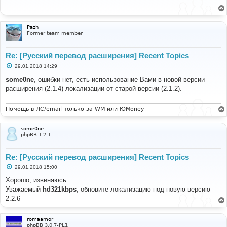
щ
е
н
и
Pazh
е
Former team member
Re: [Русский перевод расширения] Recent Topics
С
29.01.2018 14:29
о
о
some0ne
, ошибки нет, есть использование Вами в новой версии
б
расширения (2.1.4) локализации от старой версии (2.1.2).
щ
е
н
и
Помощь в ЛС/email только за WM или ЮMoney
е
some0ne
phpBB 1.2.1
Re: [Русский перевод расширения] Recent Topics
С
29.01.2018 15:00
о
о
Хорошо, извиняюсь.
б
Уважаемый
hd321kbps
, обновите локализацию под новую версию
щ
е
2.2.6
н
и
е
romaamor
phpBB 3.0.7-PL1