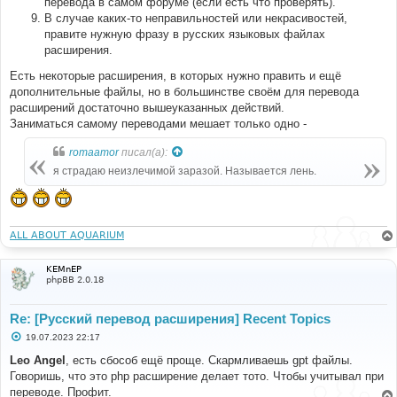
перевода в самом форуме (если есть что проверять).
В случае каких-то неправильностей или некрасивостей,
правите нужную фразу в русских языковых файлах
расширения.
Есть некоторые расширения, в которых нужно править и ещё
дополнительные файлы, но в большинстве своём для перевода
расширений достаточно вышеуказанных действий.
Заниматься самому переводами мешает только одно -
romaamor
писал(а):
я страдаю неизлечимой заразой. Называется лень.
ALL ABOUT AQUARIUM
KEMnEP
phpBB 2.0.18
Re: [Русский перевод расширения] Recent Topics
С
19.07.2023 22:17
о
о
Leo Angel
, есть сбособ ещё проще. Скармливаешь gpt файлы.
б
Говоришь, что это php расширение делает тото. Чтобы учитывал при
щ
е
переводе. Профит.