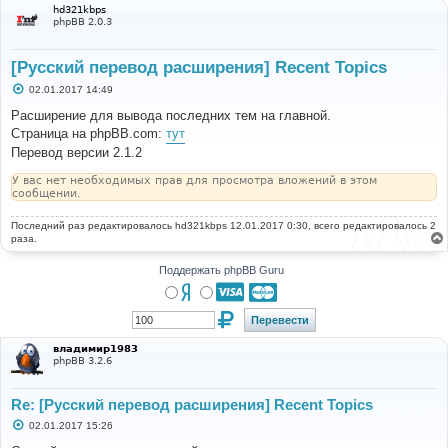
hd321kbps
phpBB 2.0.3
[Русский перевод расширения] Recent Topics
С
02.01.2017 14:49
о
о
Расширение для вывода последних тем на главной.
б
Страница на phpBB.com:
тут
щ
е
Перевод версии 2.1.2
н
и
У вас нет необходимых прав для просмотра вложений в этом
е
сообщении.
Последний раз редактировалось
hd321kbps
12.01.2017 0:30, всего редактировалось 2
раза.
Поддержать phpBB Guru
владимир1983
phpBB 3.2.6
Re: [Русский перевод расширения] Recent Topics
С
02.01.2017 15:26
о
о