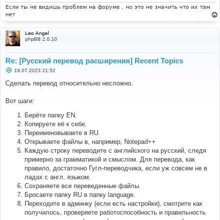
и
Если ты не видишь проблем на форуме , но это не значить что их там
е
нет
Leo Angel
phpBB 2.0.10
Re: [Русский перевод расширения] Recent Topics
С
19.07.2023 21:52
о
о
Сделать перевод относительно несложно.
б
щ
е
Вот шаги:
н
и
Берёте папку EN.
е
Копируете её к себе.
Переименовываете в RU.
Открываете файлы в, например, Notepad++
Каждую строку переводите с английского на русский, следя
примерно за грамматикой и смыслом. Для перевода, как
правило, достаточно Гугл-переводчика, если уж совсем не в
ладах с англ. языком.
Сохраняете все переведенные файлы.
Бросаете папку RU в папку language.
Переходите в админку (если есть настройки), смотрите как
получилось, проверяете работоспособность и правильность