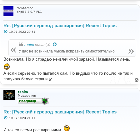
romaamor
phpBB 3.0.7-PL1
Re: [Русский перевод расширения] Recent Topics
С
19.07.2023 20:51
о
о
б
ronim
писал(а):
щ
е
У вас не возникала мысль исправить самостоятельно
н
и
Возникала. Но я страдаю неизлечимой заразой. Называется лень.
е
А если серьёзно, то пытался сам. Но видимо что то пошло не так и
получаю белую страницу.
ronim
Модератор
Re: [Русский перевод расширения] Recent Topics
С
19.07.2023 21:11
о
о
б
И так со всеми расширениями
щ
е
н