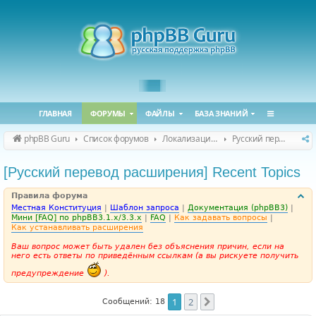
ГЛАВНАЯ
ФОРУМЫ
ФАЙЛЫ
БАЗА ЗНАНИЙ
phpBB Guru
Список форумов
Локализация phpBB
Русский перевод расширений
[Русский перевод расширения] Recent Topics
Правила форума
Местная Конституция
|
Шаблон запроса
|
Документация (phpBB3)
|
Мини [FAQ] по phpBB3.1.x/3.3.x
|
FAQ
|
Как задавать вопросы
|
Как устанавливать расширения
Ваш вопрос может быть удален без объяснения причин, если на
него есть ответы по приведённым ссылкам (а вы рискуете получить
предупреждение
).
1
2
След.
Сообщений: 18