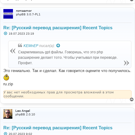
н
и
е
romaamor
phpBB 3.0.7-PL1
Re: [Русский перевод расширения] Recent Topics
С
19.07.2023 23:19
о
о
б
KEMnEP
писал(а):
щ
е
Скармливаешь gpt файлы. Говоришь, что это php
н
расширение делает тото. Чтобы учитывал при переводе.
и
е
Профит.
Это гениально. Так и сделал. Как говорится оцените что получилось.
ru.zip
У вас нет необходимых прав для просмотра вложений в этом
сообщении.
Leo Angel
phpBB 2.0.10
Re: [Русский перевод расширения] Recent Topics
С
20.07.2023 9:02