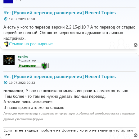
Re: [Русский перевод расширения] Recent Topics
С
19.07.2023 16:58
о
о
А есть у кого то перевод версии 2.2.15-pl10 ? А то перевод от старых
б
версий не полный. Остаются иероглифы в админке и в личных
щ
е
настройках.
н
Ссылка на расширение.
и
е
ronim
Модератор
Re: [Русский перевод расширения] Recent Topics
С
19.07.2023 20:33
о
о
romaamor
, У вас не возникала мысль исправить самостоятельно
б
,Тем более что там не нужно делать полный перевод.
щ
е
А только лишь изменения.
н
В наше время это же не сложно
и
е
Лично для меня не всегда устраивала интерпретация особенностей английского языка в переводе
другими участниками форума
Если ты не видишь проблем на форуме , но это не значить что их там
нет