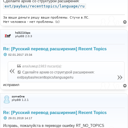
Сделайте архив со структурой расширения:
б
ext/paybas/recenttopics/language/ru
щ
е
н
и
За ваши деньги решу ваши проблемы. Стучи в ЛС.
е
Нет человека - нет проблемы. (c)
hd321kbps
phpBB 2.0.3
Re: [Русский перевод расширения] Recent Topics
С
02.01.2017 15:34
о
о
б
владимир1983 писал(а):
щ
е
Сделайте архив со структурой расширения:
н
ext/paybas/recenttopics/language/ru
и
е
исправил
some0ne
phpBB 1.2.1
Re: [Русский перевод расширения] Recent Topics
С
29.01.2018 14:17
о
о
Исправь, пожалуйста в переводе ошибку RT_NO_TOPICS
б