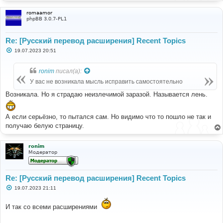
romaamor
phpBB 3.0.7-PL1
Re: [Русский перевод расширения] Recent Topics
С
19.07.2023 20:51
о
о
б
ronim
писал(а):
щ
е
У вас не возникала мысль исправить самостоятельно
н
и
Возникала. Но я страдаю неизлечимой заразой. Называется лень.
е
А если серьёзно, то пытался сам. Но видимо что то пошло не так и
получаю белую страницу.
ronim
Модератор
Re: [Русский перевод расширения] Recent Topics
С
19.07.2023 21:11
о
о
б
И так со всеми расширениями
щ
е
н