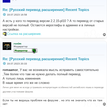
Re: [Русский перевод расширения] Recent Topics
С
19.07.2023 16:58
о
о
А есть у кого то перевод версии 2.2.15-pl10 ? А то перевод от старых
б
версий не полный. Остаются иероглифы в админке и в личных
щ
е
настройках.
н
Ссылка на расширение.
и
е
ronim
Модератор
Re: [Русский перевод расширения] Recent Topics
С
19.07.2023 20:33
о
о
romaamor
, У вас не возникала мысль исправить самостоятельно
б
,Тем более что там не нужно делать полный перевод.
щ
е
А только лишь изменения.
н
В наше время это же не сложно
и
е
Лично для меня не всегда устраивала интерпретация особенностей английского языка в переводе
другими участниками форума
Если ты не видишь проблем на форуме , но это не значить что их там
нет