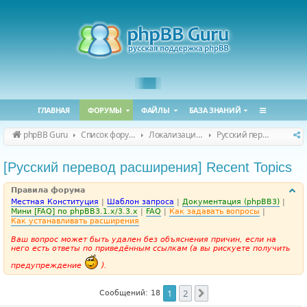
ГЛАВНАЯ
ФОРУМЫ
ФАЙЛЫ
БАЗА ЗНАНИЙ
phpBB Guru
Список форумов
Локализация phpBB
Русский перевод расширений
[Русский перевод расширения] Recent Topics
Правила форума
Местная Конституция
|
Шаблон запроса
|
Документация (phpBB3)
|
Мини [FAQ] по phpBB3.1.x/3.3.x
|
FAQ
|
Как задавать вопросы
|
Как устанавливать расширения
Ваш вопрос может быть удален без объяснения причин, если на
него есть ответы по приведённым ссылкам (а вы рискуете получить
предупреждение
).
1
2
След.
Сообщений: 18