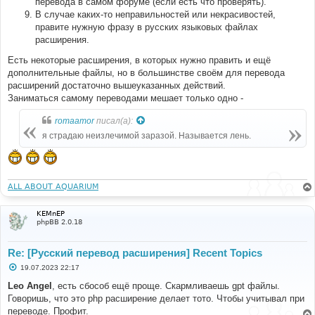
перевода в самом форуме (если есть что проверять).
В случае каких-то неправильностей или некрасивостей,
правите нужную фразу в русских языковых файлах
расширения.
Есть некоторые расширения, в которых нужно править и ещё
дополнительные файлы, но в большинстве своём для перевода
расширений достаточно вышеуказанных действий.
Заниматься самому переводами мешает только одно -
romaamor
писал(а):
я страдаю неизлечимой заразой. Называется лень.
ALL ABOUT AQUARIUM
KEMnEP
phpBB 2.0.18
Re: [Русский перевод расширения] Recent Topics
С
19.07.2023 22:17
о
о
Leo Angel
, есть сбособ ещё проще. Скармливаешь gpt файлы.
б
Говоришь, что это php расширение делает тото. Чтобы учитывал при
щ
е
переводе. Профит.