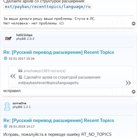
Сделайте архив со структурой расширения:
б
ext/paybas/recenttopics/language/ru
щ
е
н
и
За ваши деньги решу ваши проблемы. Стучи в ЛС.
е
Нет человека - нет проблемы. (c)
hd321kbps
phpBB 2.0.3
Re: [Русский перевод расширения] Recent Topics
С
02.01.2017 15:34
о
о
б
владимир1983 писал(а):
щ
е
Сделайте архив со структурой расширения:
н
ext/paybas/recenttopics/language/ru
и
е
исправил
some0ne
phpBB 1.2.1
Re: [Русский перевод расширения] Recent Topics
С
29.01.2018 14:17
о
о
Исправь, пожалуйста в переводе ошибку RT_NO_TOPICS
б