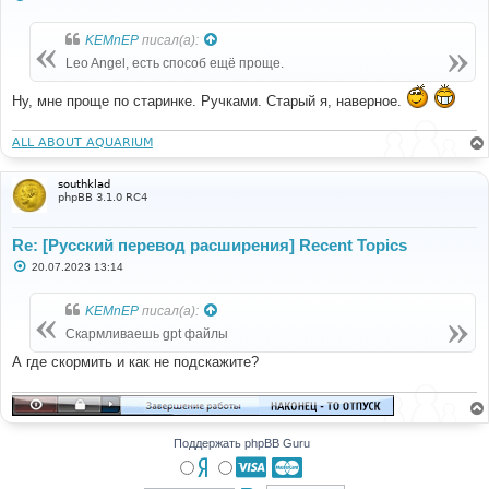
о
о
б
KEMnEP
писал(а):
щ
е
Leo Angel, есть способ ещё проще.
н
и
е
Ну, мне проще по старинке. Ручками. Старый я, наверное.
ALL ABOUT AQUARIUM
southklad
phpBB 3.1.0 RC4
Re: [Русский перевод расширения] Recent Topics
С
20.07.2023 13:14
о
о
б
KEMnEP
писал(а):
щ
е
Скармливаешь gpt файлы
н
и
А где скормить и как не подскажите?
е
Поддержать phpBB Guru