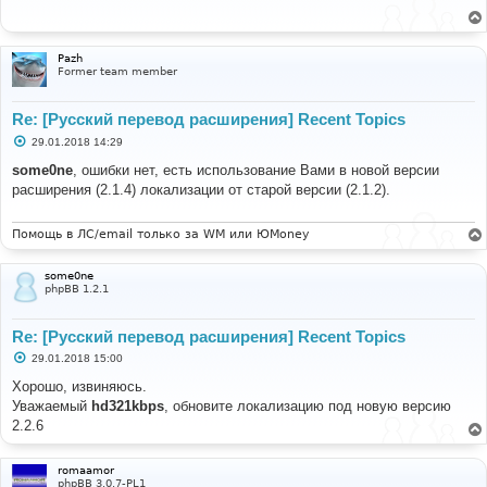
щ
е
н
и
Pazh
е
Former team member
Re: [Русский перевод расширения] Recent Topics
С
29.01.2018 14:29
о
о
some0ne
, ошибки нет, есть использование Вами в новой версии
б
расширения (2.1.4) локализации от старой версии (2.1.2).
щ
е
н
и
Помощь в ЛС/email только за WM или ЮMoney
е
some0ne
phpBB 1.2.1
Re: [Русский перевод расширения] Recent Topics
С
29.01.2018 15:00
о
о
Хорошо, извиняюсь.
б
Уважаемый
hd321kbps
, обновите локализацию под новую версию
щ
е
2.2.6
н
и
е
romaamor
phpBB 3.0.7-PL1