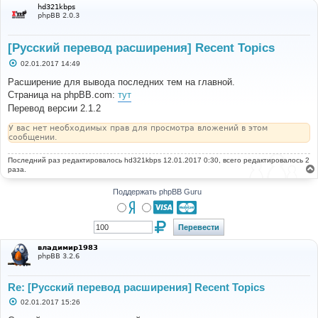
hd321kbps
phpBB 2.0.3
[Русский перевод расширения] Recent Topics
С
02.01.2017 14:49
о
о
Расширение для вывода последних тем на главной.
б
Страница на phpBB.com:
тут
щ
е
Перевод версии 2.1.2
н
и
У вас нет необходимых прав для просмотра вложений в этом
е
сообщении.
Последний раз редактировалось
hd321kbps
12.01.2017 0:30, всего редактировалось 2
раза.
Поддержать phpBB Guru
владимир1983
phpBB 3.2.6
Re: [Русский перевод расширения] Recent Topics
С
02.01.2017 15:26
о
о