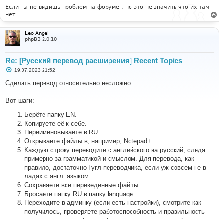
и
Если ты не видишь проблем на форуме , но это не значить что их там
е
нет
Leo Angel
phpBB 2.0.10
Re: [Русский перевод расширения] Recent Topics
С
19.07.2023 21:52
о
о
Сделать перевод относительно несложно.
б
щ
е
Вот шаги:
н
и
Берёте папку EN.
е
Копируете её к себе.
Переименовываете в RU.
Открываете файлы в, например, Notepad++
Каждую строку переводите с английского на русский, следя
примерно за грамматикой и смыслом. Для перевода, как
правило, достаточно Гугл-переводчика, если уж совсем не в
ладах с англ. языком.
Сохраняете все переведенные файлы.
Бросаете папку RU в папку language.
Переходите в админку (если есть настройки), смотрите как
получилось, проверяете работоспособность и правильность