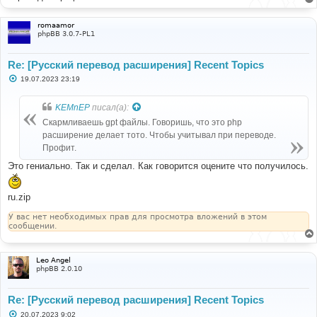
н
и
е
romaamor
phpBB 3.0.7-PL1
Re: [Русский перевод расширения] Recent Topics
С
19.07.2023 23:19
о
о
б
KEMnEP
писал(а):
щ
е
Скармливаешь gpt файлы. Говоришь, что это php
н
расширение делает тото. Чтобы учитывал при переводе.
и
е
Профит.
Это гениально. Так и сделал. Как говорится оцените что получилось.
ru.zip
У вас нет необходимых прав для просмотра вложений в этом
сообщении.
Leo Angel
phpBB 2.0.10
Re: [Русский перевод расширения] Recent Topics
С
20.07.2023 9:02