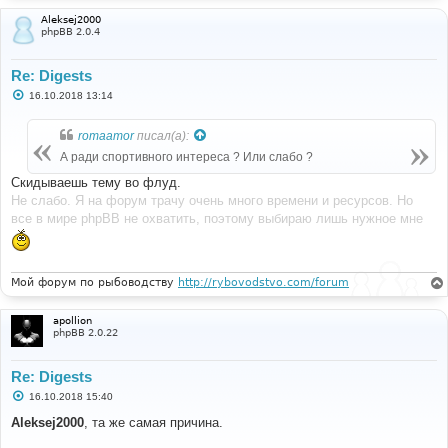
Aleksej2000
phpBB 2.0.4
Re: Digests
С
16.10.2018 13:14
о
о
б
romaamor
писал(а):
щ
е
А ради спортивного интереса ? Или слабо ?
н
и
Скидываешь тему во флуд.
е
Не слабо. Я на форум трачу очень много времени и ресурсов. Но
все в мире phpBB не охватить, поэтому выбираю лишь нужное мне
Мой форум по рыбоводству
http://rybovodstvo.com/forum
apollion
phpBB 2.0.22
Re: Digests
С
16.10.2018 15:40
о
о
Aleksej2000
, та же самая причина.
б
щ