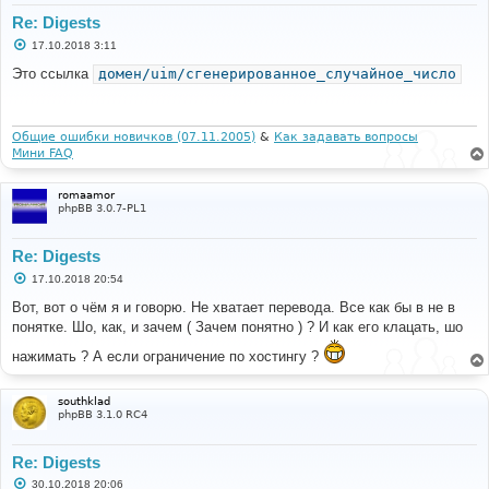
Re: Digests
С
17.10.2018 3:11
о
о
Это ссылка
домен/uim/сгенерированное_случайное_число
б
щ
е
н
и
Общие ошибки новичков (07.11.2005)
&
Как задавать вопросы
е
Мини FAQ
romaamor
phpBB 3.0.7-PL1
Re: Digests
С
17.10.2018 20:54
о
о
Вот, вот о чём я и говорю. Не хватает перевода. Все как бы в не в
б
понятке. Шо, как, и зачем ( Зачем понятно ) ? И как его клацать, шо
щ
е
нажимать ? А если ограничение по хостингу ?
н
и
е
southklad
phpBB 3.1.0 RC4
Re: Digests
С
30.10.2018 20:06