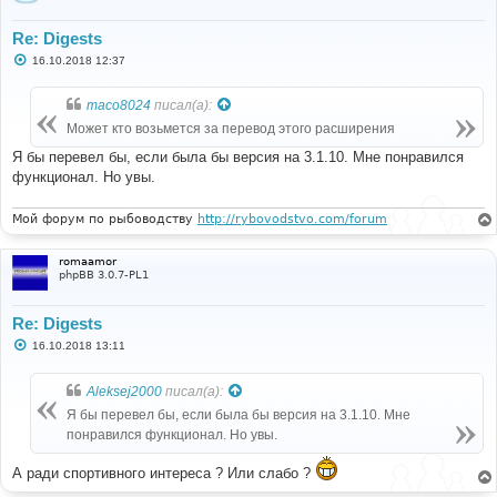
Re: Digests
С
16.10.2018 12:37
о
о
б
maco8024
писал(а):
щ
е
Может кто возьмется за перевод этого расширения
н
и
Я бы перевел бы, если была бы версия на 3.1.10. Мне понравился
е
функционал. Но увы.
Мой форум по рыбоводству
http://rybovodstvo.com/forum
romaamor
phpBB 3.0.7-PL1
Re: Digests
С
16.10.2018 13:11
о
о
б
Aleksej2000
писал(а):
щ
е
Я бы перевел бы, если была бы версия на 3.1.10. Мне
н
понравился функционал. Но увы.
и
е
А ради спортивного интереса ? Или слабо ?