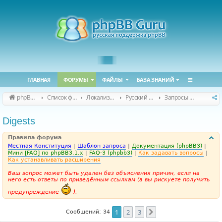
ГЛАВНАЯ
ФОРУМЫ
ФАЙЛЫ
БАЗА ЗНАНИЙ
phpBB Guru
Список форумов
Локализация phpBB
Русский перевод расширений
Запросы на перевод расширений
Digests
Правила форума
Местная Конституция
|
Шаблон запроса
|
Документация (phpBB3)
|
Мини [FAQ] по phpBB3.1.x
|
FAQ-3 (phpbb3)
|
Как задавать вопросы
|
Как устанавливать расширения
Ваш вопрос может быть удален без объяснения причин, если на
него есть ответы по приведённым ссылкам (а вы рискуете получить
предупреждение
).
1
2
3
След.
Сообщений: 34