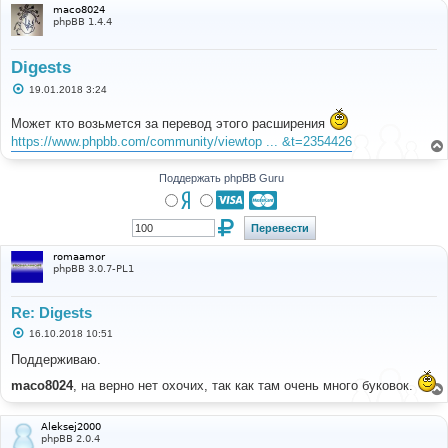
maco8024
phpBB 1.4.4
Digests
С
19.01.2018 3:24
о
о
Может кто возьмется за перевод этого расширения
б
щ
https://www.phpbb.com/community/viewtop ... &t=2354426
е
н
и
Поддержать phpBB Guru
е
romaamor
phpBB 3.0.7-PL1
Re: Digests
С
16.10.2018 10:51
о
о
Поддерживаю.
б
щ
maco8024
, на верно нет охочих, так как там очень много буковок.
е
н
и
Aleksej2000
е
phpBB 2.0.4