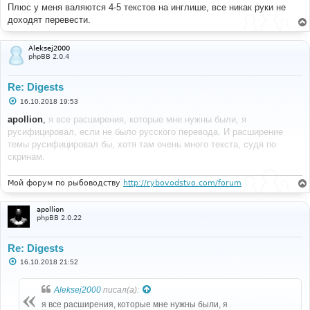
е
Плюс у меня валяются 4-5 текстов на инглише, все никак руки не
н
доходят перевести.
и
е
Aleksej2000
phpBB 2.0.4
Re: Digests
С
16.10.2018 19:53
о
о
apollion
,
я все расширения, которые мне нужны были, я
б
русифицировал, если не было русского перевода. И расширение
щ
е
темы русифицировал бы, хотя там очень много текста, судя по
н
скринам.
и
е
Мой форум по рыбоводству
http://rybovodstvo.com/forum
apollion
phpBB 2.0.22
Re: Digests
С
16.10.2018 21:52
о
о
б
Aleksej2000
писал(а):
щ
е
я все расширения, которые мне нужны были, я