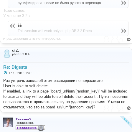
н
русифицировал, если не было русского перевода.
и
е
Тоже самое.
У меня не 3.2.х
This version will work only on phpBB 3.2 Rhea.
и расширение это не интересно.
ciiz1
phpBB 2.0.4
Re: Digests
С
17.10.2018 1:30
о
о
Раз уж речь зашла об этом расширении не подскажите
б
User is able to self delete:
щ
е
If enabled, a link to a page "board_url/ium/{random_key}" will be included
н
to user and they will be able to self delete their acount.. Пункт позволяет
и
е
пользователю отправлять ссылку на удаление профиля. У меня не
отсылается, что это за board_url/ium/{random_key}?
Татьяна5
Поддержка