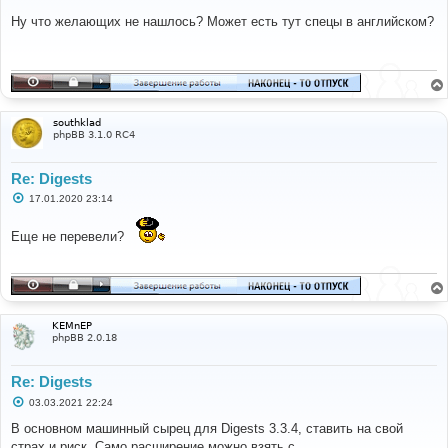
о
о
Ну что желающих не нашлось? Может есть тут спецы в английском?
б
щ
е
н
и
е
southklad
phpBB 3.1.0 RC4
Re: Digests
С
17.01.2020 23:14
о
о
б
Еще не перевели?
щ
е
н
и
е
KEMnEP
phpBB 2.0.18
Re: Digests
С
03.03.2021 22:24
о
о
В основном машинный сырец для Digests 3.3.4, ставить на свой
б
страх и риск. Само расширение можно взять с