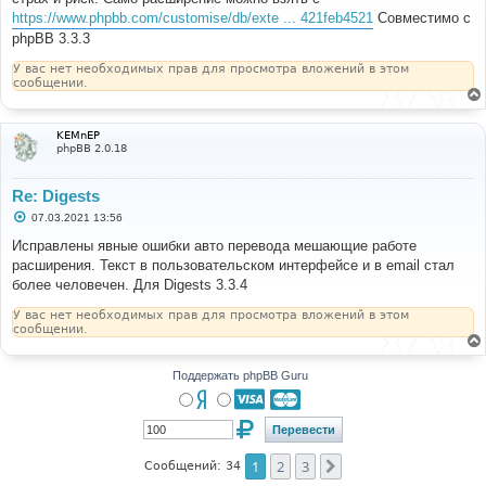
щ
е
https://www.phpbb.com/customise/db/exte ... 421feb4521
Совместимо с
н
phpBB 3.3.3
и
е
У вас нет необходимых прав для просмотра вложений в этом
сообщении.
KEMnEP
phpBB 2.0.18
Re: Digests
С
07.03.2021 13:56
о
о
Исправлены явные ошибки авто перевода мешающие работе
б
расширения. Текст в пользовательском интерфейсе и в email стал
щ
е
более человечен. Для Digests 3.3.4
н
и
У вас нет необходимых прав для просмотра вложений в этом
е
сообщении.
Поддержать phpBB Guru
1
2
3
След.
Сообщений: 34