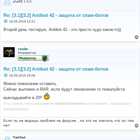
phpBB 1.4.0
Re: [3.1][3.2] Antibot 42 - защита от спам-ботов
С
18.09.2019 15:21
о
о
Второй день тестирую, Antibot 42 - это просто чудо какое-то))
б
щ
е
н
и
ronim
е
Модератор
Re: [3.1][3.2] Antibot 42 - защита от спам-ботов
С
18.09.2019 20:06
о
о
Можно пожелание оставить.
б
Сейчас выложен в RAR, если будут обновления то пожалуйста
щ
е
выкладывайте в ZIP
н
и
А то ставить через расширение
Upload Extensions
не возможно , приходиться
е
конвертировать
Если ты не видишь проблем на форуме , но это не значить что их там
нет
TrekRed