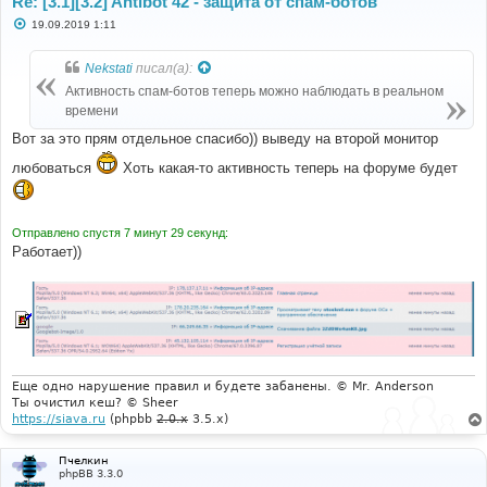
Re: [3.1][3.2] Antibot 42 - защита от спам-ботов
С
19.09.2019 1:11
о
о
б
Nekstati
писал(а):
щ
е
Активность спам-ботов теперь можно наблюдать в реальном
н
времени
и
е
Вот за это прям отдельное спасибо)) выведу на второй монитор
любоваться
Хоть какая-то активность теперь на форуме будет
Отправлено спустя 7 минут 29 секунд:
Работает))
Еще одно нарушение правил и будете забанены. © Mr. Anderson
Ты очистил кеш? © Sheer
https://siava.ru
(phpbb
2.0.x
3.5.x)
Пчелкин
phpBB 3.3.0