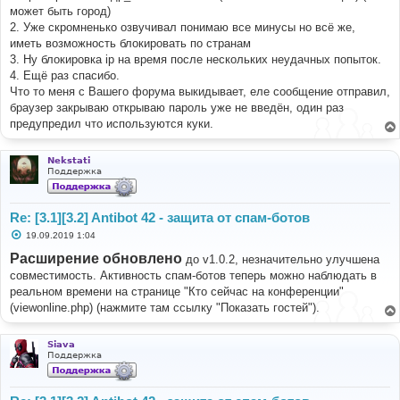
может быть город)
2. Уже скромненько озвучивал понимаю все минусы но всё же,
иметь возможность блокировать по странам
3. Ну блокировка ip на время после нескольких неудачных попыток.
4. Ещё раз спасибо.
Что то меня с Вашего форума выкидывает, еле сообщение отправил,
браузер закрываю открываю пароль уже не введён, один раз
предупредил что используются куки.
Nekstati
Поддержка
Re: [3.1][3.2] Antibot 42 - защита от спам-ботов
С
19.09.2019 1:04
о
о
Расширение обновлено
до v1.0.2, незначительно улучшена
б
совместимость. Активность спам-ботов теперь можно наблюдать в
щ
е
реальном времени на странице "Кто сейчас на конференции"
н
(viewonline.php) (нажмите там ссылку "Показать гостей").
и
е
Siava
Поддержка