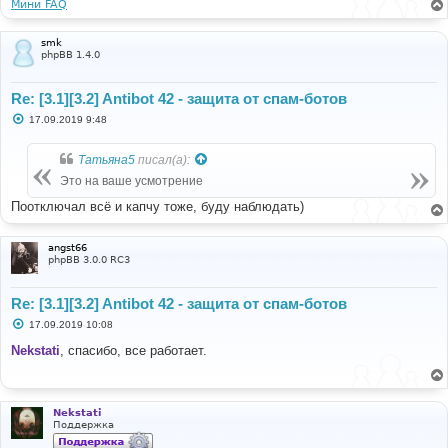
Мини FAQ
smk
phpBB 1.4.0
Re: [3.1][3.2] Antibot 42 - защита от спам-ботов
С
17.09.2019 9:48
о
о
б
Татьяна5
писал(а):
щ
е
Это на ваше усмотрение
н
и
Поотключал всё и капчу тоже, буду наблюдать)
е
angst66
phpBB 3.0.0 RC3
Re: [3.1][3.2] Antibot 42 - защита от спам-ботов
С
17.09.2019 10:08
о
о
Nekstati
, спасибо, все работает.
б
щ
е
н
и
Nekstati
е
Поддержка