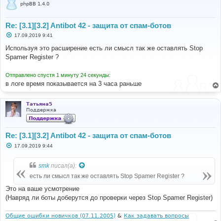
phpBB 1.4.0
Re: [3.1][3.2] Antibot 42 - защита от спам-ботов
С
17.09.2019 9:41
о
о
Используя это расширение есть ли смысл так же оставлять Stop
б
Spamer Register ?
щ
е
н
Отправлено спустя 1 минуту 24 секунды:
и
е
в логе время показывается на 3 часа раньше
Татьяна5
Поддержка
Re: [3.1][3.2] Antibot 42 - защита от спам-ботов
С
17.09.2019 9:44
о
о
б
smk
писал(а):
щ
е
есть ли смысл так же оставлять Stop Spamer Register ?
н
и
Это на ваше усмотрение
е
(Навряд ли боты доберутся до проверки через Stop Spamer Register)
Общие ошибки новичков (07.11.2005)
&
Как задавать вопросы