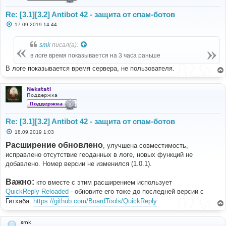
Re: [3.1][3.2] Antibot 42 - защита от спам-ботов
С
17.09.2019 14:44
о
о
б
smk
писал(а):
щ
е
в логе время показывается на 3 часа раньше
н
и
В логе показывается время сервера, не пользователя.
е
Nekstati
Поддержка
Re: [3.1][3.2] Antibot 42 - защита от спам-ботов
С
18.09.2019 1:03
о
о
Расширение обновлено
, улучшена совместимость,
б
исправлено отсутствие геоданных в логе, новых функций не
щ
е
добавлено. Номер версии не изменился (1.0.1).
н
и
е
Важно:
кто вместе с этим расширением использует
QuickReply Reloaded
- обновите его тоже до последней версии с
Гитхаба:
https://github.com/BoardTools/QuickReply
smk