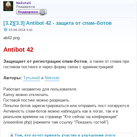
Nekstati
Поддержка
[3.2][3.3] Antibot 42 - защита от спам-ботов
С
15.09.2019 3:41
о
о
ab42.png
б
щ
е
Antibot 42
н
и
е
Защищает от регистрации спам-ботов
, а также от спама при
гостевом постинге и через форму связи с администрацией.
Авторы:
Татьяна5
и
Nekstati
.
Работает незаметно для пользователя.
Капчу можно отключить.
Гостевой постинг можно разрешить.
Попытки ботов зарегистрироваться или отправить пост логируются.
Активность спам-ботов можно наблюдать как в логах, так и в
реальном времени на странице "Кто сейчас на конференции"
(viewonline.php) (нажмите там ссылку "Показать гостей").
Тем, кто хочет принять участие в улучшении этого