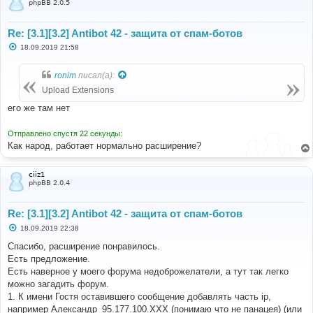
phpBB 2.0.5
Re: [3.1][3.2] Antibot 42 - защита от спам-ботов
С
18.09.2019 21:58
о
о
б
ronim
писал(а):
щ
е
Upload Extensions
н
и
его же там нет
е
Отправлено спустя 22 секунды:
Как народ, работает нормально расширение?
ciiz1
phpBB 2.0.4
Re: [3.1][3.2] Antibot 42 - защита от спам-ботов
С
18.09.2019 22:38
о
о
Спасибо, расширение понравилось.
б
Есть предложение.
щ
е
Есть наверное у моего форума недоброжелатели, а тут так легко
н
можно загадить форум.
и
е
1. К имени Гостя оставившего сообщение добавлять часть ip,
например Александр_95.177.100.XXX (понимаю что не панацея) (или