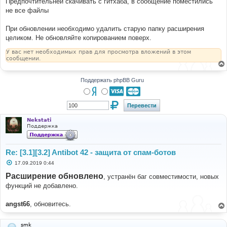
Предпочтительней скачивать с гитхаба, в сообщение поместились
не все файлы
При обновлении необходимо удалить старую папку расширения
целиком. Не обновляйте копированием поверх.
У вас нет необходимых прав для просмотра вложений в этом
сообщении.
Поддержать phpBB Guru
Nekstati
Поддержка
Re: [3.1][3.2] Antibot 42 - защита от спам-ботов
С
17.09.2019 0:44
о
о
Расширение обновлено
, устранён баг совместимости, новых
б
функций не добавлено.
щ
е
н
angst66
, обновитесь.
и
е
smk