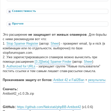
расширения
Совместимость
Прочее
не защищает от живых спамеров
Это расширение
. Для борьбы
с ними рекомендуем вот что:
1.
Stop Spamer Register
(автор:
Sheer
) - проверяет email, Ip и nick (в
комбинации или по отдельности, выборочно) по базе
stopforumspam.com.
2. Уже зарегистрировавшихся спамеров можно вычислить при
помощи расширения
[3.2][beta] Spamer Finder
(автор:
Sheer
)
3.
Authorized for URLs
- запрещает группе "Новые пользователи"
постить ссылки и тем самым лишает спам-рассылки смысла.
Прокачиваем защиту от ботов:
Antibot 42 и Fail2Ban
+
результаты
.
Скачать:
Antibot42_v1.0.2b.zip
GitHub:
https://github.com/Nekstati/phpBB-Antibot42
(v1.0.6)