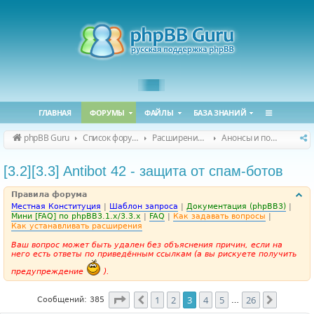
ГЛАВНАЯ
ФОРУМЫ
ФАЙЛЫ
БАЗА ЗНАНИЙ
phpBB Guru
Список форумов
Расширения phpBB
Анонсы и поддержка расширений для phpBB
[3.2][3.3] Antibot 42 - защита от спам-ботов
Правила форума
Местная Конституция
|
Шаблон запроса
|
Документация (phpBB3)
|
Мини [FAQ] по phpBB3.1.x/3.3.x
|
FAQ
|
Как задавать вопросы
|
Как устанавливать расширения
Ваш вопрос может быть удален без объяснения причин, если на
него есть ответы по приведённым ссылкам (а вы рискуете получить
предупреждение
).
Страница
3
из
26
1
2
3
4
5
26
Пред.
След.
Сообщений: 385
…