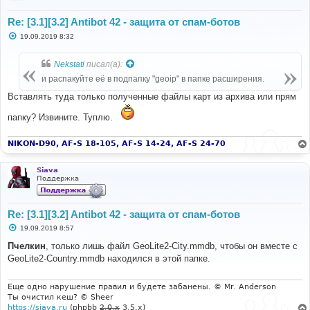
Re: [3.1][3.2] Antibot 42 - защита от спам-ботов
С
19.09.2019 8:32
о
о
б
Nekstati
писал(а):
щ
е
и распакуйте её в подпапку "geoip" в папке расширения.
н
и
Вставлять туда только полученные файлы карт из архива или прям
е
папку? Извините. Туплю.
NIKON-D90, AF-S 18-105, AF-S 14-24, AF-S 24-70
Siava
Поддержка
Re: [3.1][3.2] Antibot 42 - защита от спам-ботов
С
19.09.2019 8:57
о
о
Пчелкин
, только лишь файл GeoLite2-City.mmdb, чтобы он вместе с
б
GeoLite2-Country.mmdb находился в этой папке.
щ
е
н
и
Еще одно нарушение правил и будете забанены. © Mr. Anderson
е
Ты очистил кеш? © Sheer
https://siava.ru
(phpbb
2.0.x
3.5.x)