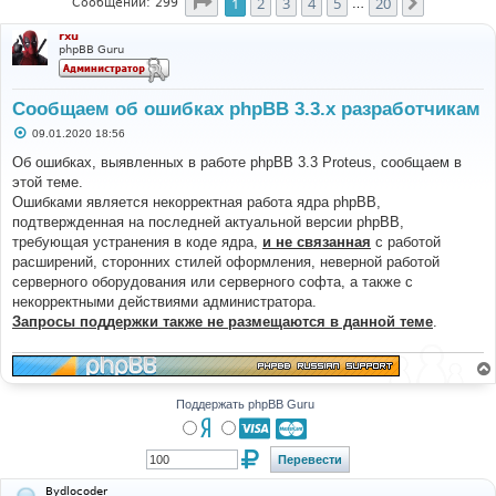
Страница
1
из
20
1
2
3
4
5
20
След.
Сообщений: 299
…
rxu
phpBB Guru
Сообщаем об ошибках phpBB 3.3.x разработчикам
С
09.01.2020 18:56
о
о
Об ошибках, выявленных в работе phpBB 3.3 Proteus, сообщаем в
б
этой теме.
щ
е
Ошибками является некорректная работа ядра phpBB,
н
подтвержденная на последней актуальной версии phpBB,
и
е
требующая устранения в коде ядра,
и не связанная
с работой
расширений, сторонних стилей оформления, неверной работой
серверного оборудования или серверного софта, а также с
некорректными действиями администратора.
Запросы поддержки также не размещаются в данной теме
.
Поддержать phpBB Guru
Bydlocoder