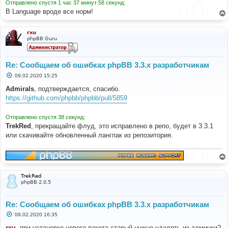
Отправлено спустя 1 час 37 минут 58 секунд:
В Language вроде все норм!
rxu
phpBB Guru
Re: Сообщаем об ошибках phpBB 3.3.x разработчикам
С
09.02.2020 15:25
о
о
Admirals
, подтверждается, спасибо.
б
https://github.com/phpbb/phpbb/pull/5859
щ
е
н
Отправлено спустя 38 секунд:
и
е
TrekRed
, прекращайте флуд, это исправлено в репо, будет в 3.3.1
или скачивайте обновленный лангпак из репозитория.
TrekRed
phpBB 2.0.5
Re: Сообщаем об ошибках phpBB 3.3.x разработчикам
С
09.02.2020 16:35
о
о
rxu
, при установке нового пакета старый нужно удалять из админки?