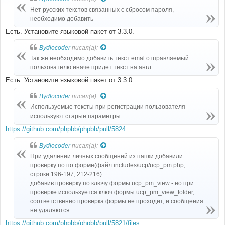
щ
е
Нет русских текстов связанных с сбросом пароля,
н
необходимо добавить
и
е
Есть. Установите языковой пакет от 3.3.0.
Bydlocoder
писал(а):
Так же необходимо добавить текст emal отправляемый
пользователю иначе придет текст на англ.
Есть. Установите языковой пакет от 3.3.0.
Bydlocoder
писал(а):
Используемые тексты при регистрации пользователя
используют старые параметры
https://github.com/phpbb/phpbb/pull/5824
Bydlocoder
писал(а):
При удалении личных сообщений из папки добавили
проверку по по форме(файл includes/ucp/ucp_pm.php,
строки 196-197, 212-216)
добавив проверку по ключу формы ucp_pm_view - но при
проверке используется ключ формы ucp_pm_view_folder,
соответственно проверка формы не проходит, и сообщения
не удаляются
https://github.com/phpbb/phpbb/pull/5821/files