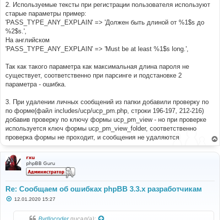
2. Используемые тексты при регистрации пользователя используют
старые параметры пример:
'PASS_TYPE_ANY_EXPLAIN' => 'Должен быть длиной от %1$s до
%2$s.',
На английском
'PASS_TYPE_ANY_EXPLAIN' => 'Must be at least %1$s long.',
Так как такого параметра как максимальная длина пароля не
существует, соответственно при парсинге и подстановке 2
параметра - ошибка.
3. При удалении личных сообщений из папки добавили проверку по
по форме(файл includes/ucp/ucp_pm.php, строки 196-197, 212-216)
добавив проверку по ключу формы ucp_pm_view - но при проверке
используется ключ формы ucp_pm_view_folder, соответственно
проверка формы не проходит, и сообщения не удаляются
rxu
phpBB Guru
Re: Сообщаем об ошибках phpBB 3.3.x разработчикам
С
12.01.2020 15:27
о
о
б
Bydlocoder
писал(а):