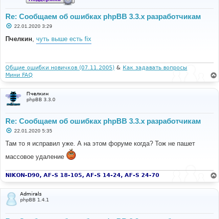
Re: Сообщаем об ошибках phpBB 3.3.x разработчикам
С
22.01.2020 3:29
о
о
Пчелкин
,
чуть выше есть fix
б
щ
е
н
и
Общие ошибки новичков (07.11.2005)
&
Как задавать вопросы
е
Мини FAQ
Пчелкин
phpBB 3.3.0
Re: Сообщаем об ошибках phpBB 3.3.x разработчикам
С
22.01.2020 5:35
о
о
Там то я исправил уже. А на этом форуме когда? Тож не пашет
б
щ
массовое удаление
е
н
и
NIKON-D90, AF-S 18-105, AF-S 14-24, AF-S 24-70
е
Admirals
phpBB 1.4.1