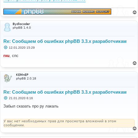
Bydlocoder
phpBB 1.4.0
Re: Сообщаем об ошибках phpBB 3.3.x разработчикам
С
12.01.2020 15:29
о
о
rxu
, спс
б
щ
е
н
и
KEMnEP
е
phpBB 2.0.18
Re: Сообщаем об ошибках phpBB 3.3.x разработчикам
С
21.01.2020 6:16
о
о
Забыл сказать про ру лакаль
б
щ
е
н
У вас нет необходимых прав для просмотра вложений в этом
и
сообщении.
е