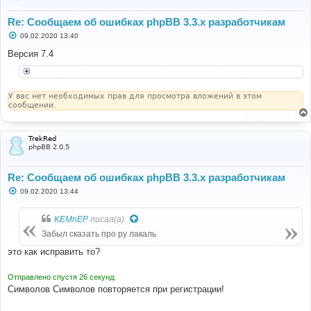
Re: Сообщаем об ошибках phpBB 3.3.x разработчикам
С
09.02.2020 13:40
о
о
Версия 7.4
б
щ
е
н
и
У вас нет необходимых прав для просмотра вложений в этом
е
сообщении.
TrekRed
phpBB 2.0.5
Re: Сообщаем об ошибках phpBB 3.3.x разработчикам
С
09.02.2020 13:44
о
о
б
KEMnEP
писал(а):
щ
е
Забыл сказать про ру лакаль
н
и
это как исправить то?
е
Отправлено спустя 26 секунд:
Символов Символов повторяется при регистрации!