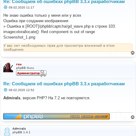
Re: Сообщаем об ошибках phpBB 3.3.x разработчикам
С
09.02.2020 11:17
о
о
Не знаю ошибка только у меня или у всех
б
Ошибка при создании изображения
щ
е
» Ошибка в [ROOT]/phpbb/captcha/gd_wave.php в строке 103:
н
imagecolorallocate(): Red component is out of range
и
е
Screenshot_1.png
У вас нет необходимых прав для просмотра вложений в этом
сообщении.
rxu
phpBB Guru
Re: Сообщаем об ошибках phpBB 3.3.x разработчикам
С
09.02.2020 12:52
о
о
Admirals
, версия PHP? На 7.2 не повторяется.
б
щ
е
н
и
е
Admirals
phpBB 1.4.1