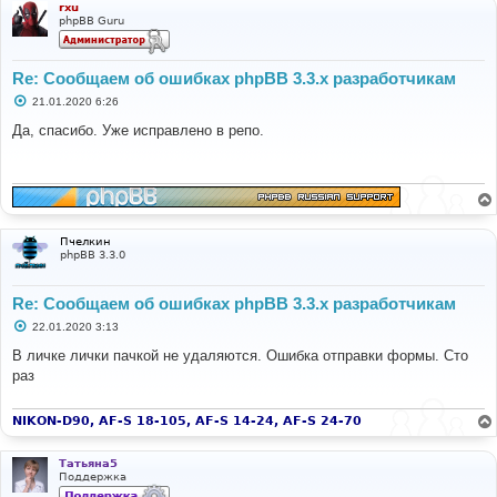
rxu
phpBB Guru
Re: Сообщаем об ошибках phpBB 3.3.x разработчикам
С
21.01.2020 6:26
о
о
Да, спасибо. Уже исправлено в репо.
б
щ
е
н
и
е
Пчелкин
phpBB 3.3.0
Re: Сообщаем об ошибках phpBB 3.3.x разработчикам
С
22.01.2020 3:13
о
о
В личке лички пачкой не удаляются. Ошибка отправки формы. Сто
б
раз
щ
е
н
и
NIKON-D90, AF-S 18-105, AF-S 14-24, AF-S 24-70
е
Татьяна5
Поддержка