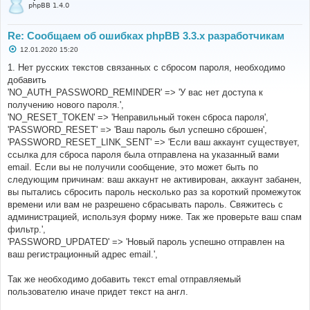
phpBB 1.4.0
Re: Сообщаем об ошибках phpBB 3.3.x разработчикам
С
12.01.2020 15:20
о
о
1. Нет русских текстов связанных с сбросом пароля, необходимо
б
добавить
щ
е
'NO_AUTH_PASSWORD_REMINDER' => 'У вас нет доступа к
н
получению нового пароля.',
и
е
'NO_RESET_TOKEN' => 'Неправильный токен сброса пароля',
'PASSWORD_RESET' => 'Ваш пароль был успешно сброшен',
'PASSWORD_RESET_LINK_SENT' => 'Если ваш аккаунт существует,
ссылка для сброса пароля была отправлена на указанный вами
email. Если вы не получили сообщение, это может быть по
следующим причинам: ваш аккаунт не активирован, аккаунт забанен,
вы пытались сбросить пароль несколько раз за короткий промежуток
времени или вам не разрешено сбрасывать пароль. Свяжитесь с
администрацией, используя форму ниже. Так же проверьте ваш спам
фильтр.',
'PASSWORD_UPDATED' => 'Новый пароль успешно отправлен на
ваш регистрационный адрес email.',
Так же необходимо добавить текст emal отправляемый
пользователю иначе придет текст на англ.