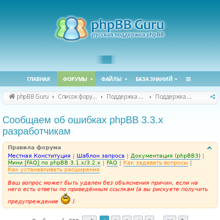
ГЛАВНАЯ
ФОРУМЫ
ФАЙЛЫ
БАЗА ЗНАНИЙ
phpBB Guru
Список форумов
Поддержка phpBB
Поддержка phpBB 3.3.x
Сообщаем об ошибках phpBB 3.3.x
разработчикам
Правила форума
Местная Конституция
|
Шаблон запроса
|
Документация (phpBB3)
|
Мини [FAQ] по phpBB 3.1.x/3.2.x
|
FAQ
|
Как задавать вопросы
|
Как устанавливать расширения
Ваш вопрос может быть удален без объяснения причин, если на
него есть ответы по приведённым ссылкам (а вы рискуете получить
предупреждение
).