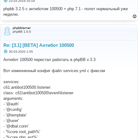
С
23.03.2019 20:19
о
о
phpbb 3.2.5 с антиботом 100500 + php 7.1 - полет нормальный уже
б
неделю.
щ
е
н
и
phpbblamer
е
phpBB 1.0.0
Re: [3.1] [BETA] Антибот 100500
С
30.03.2020 1:55
о
о
Антибот 100500 перестал работать в phpBB v.3.3
б
щ
е
Вот изменненный конфиг файл services.yml с фиксом
н
и
е
services:
c61.antibot100500.listener:
class: c61\antibot100500\event\listener
arguments:
- '@auth'
- '@config'
- '@template'
- '@user'
- '@dbal.conn'
- '%core.root_path%'
- '%core.php_ext%'