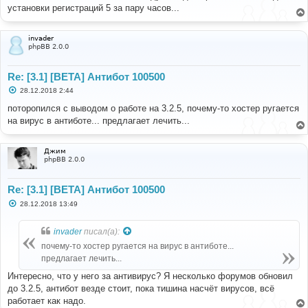
б
установки регистраций 5 за пару часов...
щ
е
н
и
invader
е
phpBB 2.0.0
Re: [3.1] [BETA] Антибот 100500
С
28.12.2018 2:44
о
о
поторопился с выводом о работе на 3.2.5, почему-то хостер ругается
б
на вирус в антиботе... предлагает лечить...
щ
е
н
и
Джим
е
phpBB 2.0.0
Re: [3.1] [BETA] Антибот 100500
С
28.12.2018 13:49
о
о
б
invader
писал(а):
щ
е
почему-то хостер ругается на вирус в антиботе...
н
предлагает лечить...
и
е
Интересно, что у него за антивирус? Я несколько форумов обновил
до 3.2.5, антибот везде стоит, пока тишина насчёт вирусов, всё
работает как надо.