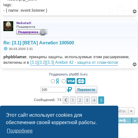
tags:
- { name: event.listener }
Nekstati
Поддержка
Re: [3.1] [BETA] Антибот 100500
С
30.03.2020 2:31
о
о
phpbblamer
, принципы защиты, используемые этим расширением,
б
включены и в
[3.1][3.2][3.3] Antibot 42 - защита от спам-ботов
щ
е
н
и
Поддержать phpBB Guru
е
1
2
3
4
5
Пред.
Сообщений: 73
Перейти
Этот сайт использует cookies для
Главная
Форумы
Наша команда
О команде
Конфиденциальность
обеспечения своей корректной работы.
Подробнее