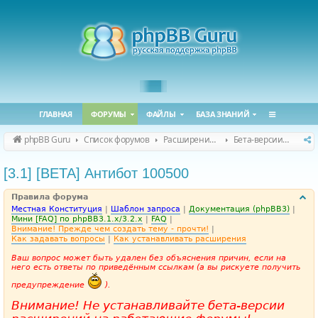
ГЛАВНАЯ
ФОРУМЫ
ФАЙЛЫ
БАЗА ЗНАНИЙ
phpBB Guru
Список форумов
Расширения phpBB
Бета-версии расширений для phpBB
[3.1] [BETA] Антибот 100500
Правила форума
Местная Конституция
|
Шаблон запроса
|
Документация (phpBB3)
|
Мини [FAQ] по phpBB3.1.x/3.2.x
|
FAQ
|
Внимание! Прежде чем создать тему - прочти!
|
Как задавать вопросы
|
Как устанавливать расширения
Ваш вопрос может быть удален без объяснения причин, если на
него есть ответы по приведённым ссылкам (а вы рискуете получить
предупреждение
).
Внимание! Не устанавливайте бета-версии