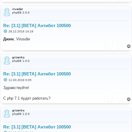
invader
phpBB 2.0.0
Re: [3.1] [BETA] Антибот 100500
С
28.12.2018 14:19
о
о
Джим
, Virusdie
б
щ
е
н
и
grizenko
е
phpBB 1.0.0
Re: [3.1] [BETA] Антибот 100500
С
11.03.2019 0:05
о
о
Здравствуйте!
б
щ
е
С php 7.1 будет работать?
н
и
е
grizenko
phpBB 1.0.0
Re: [3.1] [BETA] Антибот 100500