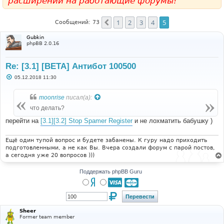
расширений на работающие форумы!
1
2
3
4
5
Пред.
Сообщений: 73
Gubkin
phpBB 2.0.16
Re: [3.1] [BETA] Антибот 100500
С
05.12.2018 11:30
о
о
б
moonrise
писал(а):
щ
е
что делать?
н
и
перейти на
[3.1][3.2] Stop Spamer Register
и не лохматить бабушку )
е
Ещё один тупой вопрос и будете забанены. К гуру надо приходить
подготовленными, а не как Вы. Вчера создали форум с парой постов,
а сегодня уже 20 вопросов )))
Поддержать phpBB Guru
Sheer
Former team member