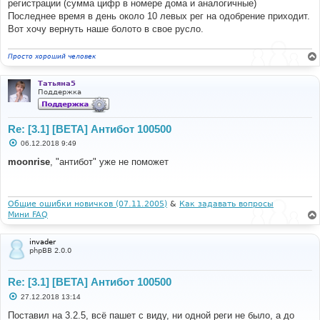
регистрации (сумма цифр в номере дома и аналогичные)
Последнее время в день около 10 левых рег на одобрение приходит.
Вот хочу вернуть наше болото в свое русло.
Просто хороший человек
Татьяна5
Поддержка
Re: [3.1] [BETA] Антибот 100500
С
06.12.2018 9:49
о
о
moonrise
, "антибот" уже не поможет
б
щ
е
н
и
Общие ошибки новичков (07.11.2005)
&
Как задавать вопросы
е
Мини FAQ
invader
phpBB 2.0.0
Re: [3.1] [BETA] Антибот 100500
С
27.12.2018 13:14
о
о
Поставил на 3.2.5, всё пашет с виду, ни одной реги не было, а до