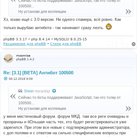
Сейчас-то боты поддерживают JavaScript, так что толку от
н
100500...
и
е
Ну установи для коллекции.
Хз, юзаю ещё с 3.0 версии. Ни одного спамера, всё ровно. Как
только вырубаю антибота - так начинают сразу лезть.
phpBB 3.3.17 • php 8.4.14 • MySQL(i) 8.0.25-15
Расширения для phpBB
•
Стили для phpBB
moonrise
phpBB 1.4.2
Re: [3.1] [BETA] Антибот 100500
С
06.12.2018 9:09
о
о
б
Sheer
писал(а):
щ
е
Сейчас-то боты поддерживают JavaScript, так что толку от
н
100500...
и
е
Ну установи для коллекции.
у меня местечковый форум. форум МКД. там все реги очевидны и
прозрачны и бОльшая часть тех, кто будет регистрироваться уже
зарегился. При этом все новые с подтверждением администратора,
с доп полями и с ответом на сильно специфические вопросы при