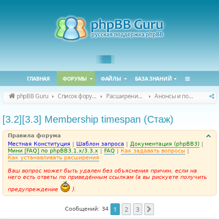
ГЛАВНАЯ
ФОРУМЫ
ФАЙЛЫ
БАЗА ЗНАНИЙ
phpBB Guru
Список форумов
Расширения phpBB
Анонсы и поддержка расширений для phpBB
[3.2][3.3] Membership timespan (Стаж)
Правила форума
Местная Конституция
|
Шаблон запроса
|
Документация (phpBB3)
|
Мини [FAQ] по phpBB3.1.x/3.3.x
|
FAQ
|
Как задавать вопросы
|
Как устанавливать расширения
Ваш вопрос может быть удален без объяснения причин, если на
него есть ответы по приведённым ссылкам (а вы рискуете получить
предупреждение
).
1
2
3
След.
Сообщений: 34