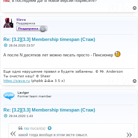
rxu
, в последнем да! В новой версии пофиксите?
б
щ
е
н
и
Siava
е
Поддержка
Re: [3.2][3.3] Membership timespan (Стаж)
С
28.04.2020 23:57
о
о
А после N десятков лет можно писать просто - Пенсионер
б
щ
е
н
и
Еще одно нарушение правил и будете забанены. © Mr. Anderson
е
Ты очистил кеш? © Sheer
https://siava.ru
(phpbb
2.0.x
3.5.x)
LavIgor
Former team member
Re: [3.2][3.3] Membership timespan (Стаж)
С
29.04.2020 1:43
о
о
б
rxu
писал(а):
щ
е
какой тогда вообще в этом эксте смысл.
н