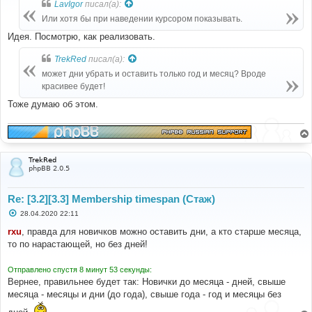
LavIgor
писал(а):
щ
е
Или хотя бы при наведении курсором показывать.
н
и
Идея. Посмотрю, как реализовать.
е
TrekRed
писал(а):
может дни убрать и оставить только год и месяц? Вроде
красивее будет!
Тоже думаю об этом.
TrekRed
phpBB 2.0.5
Re: [3.2][3.3] Membership timespan (Стаж)
С
28.04.2020 22:11
о
о
rxu
, правда для новичков можно оставить дни, а кто старше месяца,
б
то по нарастающей, но без дней!
щ
е
н
Отправлено спустя 8 минут 53 секунды:
и
е
Вернее, правильнее будет так: Новички до месяца - дней, свыше
месяца - месяцы и дни (до года), свыше года - год и месяцы без