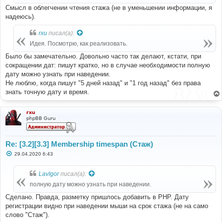
и
Смысл в облегчении чтения стажа (не в уменьшении информации, я
е
надеюсь).
rxu
писал(а):
Идея. Посмотрю, как реализовать.
Было бы замечательно. Довольно часто так делают, кстати, при
сокращении дат: пишут кратко, но в случае необходимости полную
дату можно узнать при наведении.
Не люблю, когда пишут "5 дней назад" и "1 год назад" без права
знать точную дату и время.
rxu
phpBB Guru
Re: [3.2][3.3] Membership timespan (Стаж)
С
29.04.2020 6:43
о
о
б
LavIgor
писал(а):
щ
е
полную дату можно узнать при наведении.
н
и
Сделано. Правда, разметку пришлось добавить в PHP. Дату
е
регистрации видно при наведении мыши на срок стажа (не на само
слово "Стаж").