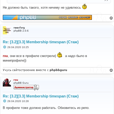
н
и
Не должно быть такого, хотя ничему не удивлюсь
е
neexforg
phpBB 2.0.6
Re: [3.2][3.3] Membership timespan (Стаж)
С
29.04.2020 10:25
о
о
rxu
, они все в профиле смотрели)
а надо было в
б
щ
минипрофиле))
е
н
и
Учусь сайтостроению вместе с
phpbbguru
е
rxu
phpBB Guru
Re: [3.2][3.3] Membership timespan (Стаж)
С
29.04.2020 10:28
о
о
В профиле тоже должно работать. Обновитесь из репо.
б
щ