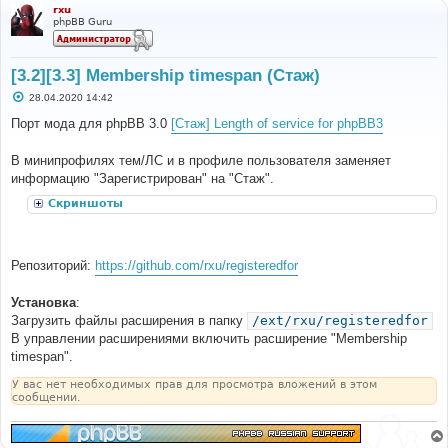
rxu
phpBB Guru
[3.2][3.3] Membership timespan (Стаж)
С
28.04.2020 14:42
о
о
Порт мода для phpBB 3.0
[Стаж] Length of service for phpBB3
б
щ
е
В минипрофилях тем/ЛС и в профиле пользователя заменяет
н
информацию "Зарегистрирован" на "Стаж".
и
е
Скриншоты
Репозиторий:
https://github.com/rxu/registeredfor
Установка
:
Загрузить файлы расширения в папку
/ext/rxu/registeredfor
В управлении расширениями включить расширение "Membership
timespan".
У вас нет необходимых прав для просмотра вложений в этом
сообщении.