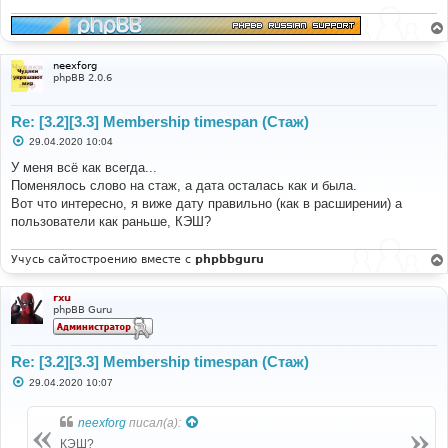
neexforg
phpBB 2.0.6
Re: [3.2][3.3] Membership timespan (Стаж)
С
29.04.2020 10:04
о
о
У меня всё как всегда...
б
Поменялось слово на стаж, а дата осталась как и была.
щ
е
Вот что интересно, я виже дату правильно (как в расширении) а
н
пользователи как раньше, КЭШ?
и
е
Учусь сайтостроению вместе с
phpbbguru
rxu
phpBB Guru
Re: [3.2][3.3] Membership timespan (Стаж)
С
29.04.2020 10:07
о
о
б
neexforg
писал(а):
щ
е
КЭШ?