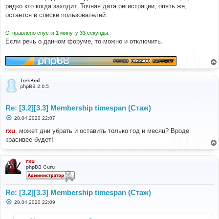
е
редко кто когда заходит. Точная дата регистрации, опять же,
н
остается в списке пользователей.
и
е
Отправлено спустя 1 минуту 33 секунды:
Если речь о данном форуме, то можно и отключить.
TrekRed
phpBB 2.0.5
Re: [3.2][3.3] Membership timespan (Стаж)
С
28.04.2020 22:07
о
о
rxu
, может дни убрать и оставить только год и месяц? Вроде
б
красивее будет!
щ
е
н
и
rxu
е
phpBB Guru
Re: [3.2][3.3] Membership timespan (Стаж)
С
28.04.2020 22:09
о
о
б