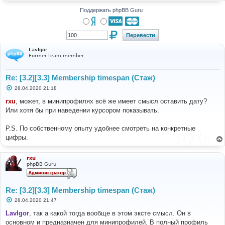
Поддержать phpBB Guru
LavIgor
Former team member
Re: [3.2][3.3] Membership timespan (Стаж)
С
28.04.2020 21:18
о
о
rxu
, может, в минипрофилях всё же имеет смысл оставить дату?
б
Или хотя бы при наведении курсором показывать.
щ
е
н
P.S. По собственному опыту удобнее смотреть на конкретные
и
е
цифры.
rxu
phpBB Guru
Re: [3.2][3.3] Membership timespan (Стаж)
С
28.04.2020 21:47
о
о
LavIgor
, так а какой тогда вообще в этом эксте смысл. Он в
б
основном и предназначен для минипрофилей. В полный профиль
щ