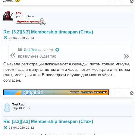
дней.
rxu
phpBB Guru
Re: [3.2][3.3] Membership timespan (Стаж)
С
28.04.2020 22:23
о
о
б
TrekRed
писал(а):
щ
е
правильнее будет так
н
и
С начала регистрации показываются секунды, потом только минуты,
е
потом часы и минуты, потом дни и часы, потом месяцы и дни, потом
годы, месяцы и дни. В последнем случае дни можно убрать,
согласен.
TrekRed
phpBB 2.0.5
Re: [3.2][3.3] Membership timespan (Стаж)
С
28.04.2020 22:32
о
о