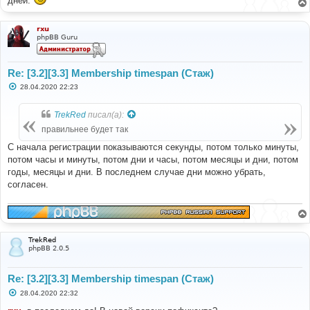
дней.
rxu
phpBB Guru
Re: [3.2][3.3] Membership timespan (Стаж)
С
28.04.2020 22:23
о
о
б
TrekRed
писал(а):
щ
е
правильнее будет так
н
и
С начала регистрации показываются секунды, потом только минуты,
е
потом часы и минуты, потом дни и часы, потом месяцы и дни, потом
годы, месяцы и дни. В последнем случае дни можно убрать,
согласен.
TrekRed
phpBB 2.0.5
Re: [3.2][3.3] Membership timespan (Стаж)
С
28.04.2020 22:32
о
о