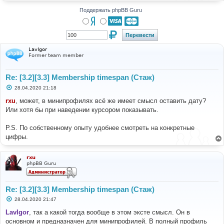
Поддержать phpBB Guru
LavIgor
Former team member
Re: [3.2][3.3] Membership timespan (Стаж)
С
28.04.2020 21:18
о
о
rxu
, может, в минипрофилях всё же имеет смысл оставить дату?
б
Или хотя бы при наведении курсором показывать.
щ
е
н
P.S. По собственному опыту удобнее смотреть на конкретные
и
е
цифры.
rxu
phpBB Guru
Re: [3.2][3.3] Membership timespan (Стаж)
С
28.04.2020 21:47
о
о
LavIgor
, так а какой тогда вообще в этом эксте смысл. Он в
б
основном и предназначен для минипрофилей. В полный профиль
щ