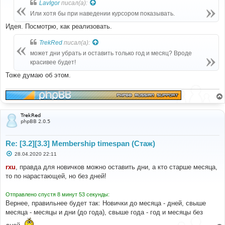
LavIgor
писал(а):
щ
е
Или хотя бы при наведении курсором показывать.
н
и
Идея. Посмотрю, как реализовать.
е
TrekRed
писал(а):
может дни убрать и оставить только год и месяц? Вроде
красивее будет!
Тоже думаю об этом.
TrekRed
phpBB 2.0.5
Re: [3.2][3.3] Membership timespan (Стаж)
С
28.04.2020 22:11
о
о
rxu
, правда для новичков можно оставить дни, а кто старше месяца,
б
то по нарастающей, но без дней!
щ
е
н
Отправлено спустя 8 минут 53 секунды:
и
е
Вернее, правильнее будет так: Новички до месяца - дней, свыше
месяца - месяцы и дни (до года), свыше года - год и месяцы без