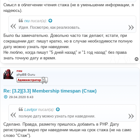
и
Смысл в облегчении чтения стажа (не в уменьшении информации, я
е
надеюсь).
rxu
писал(а):
Идея. Посмотрю, как реализовать.
Было бы замечательно. Довольно часто так делают, кстати, при
сокращении дат: пишут кратко, но в случае необходимости полную
дату можно узнать при наведении.
Не люблю, когда пишут "5 дней назад" и "1 год назад" без права
знать точную дату и время.
rxu
phpBB Guru
Re: [3.2][3.3] Membership timespan (Стаж)
С
29.04.2020 6:43
о
о
б
LavIgor
писал(а):
щ
е
полную дату можно узнать при наведении.
н
и
Сделано. Правда, разметку пришлось добавить в PHP. Дату
е
регистрации видно при наведении мыши на срок стажа (не на само
слово "Стаж").