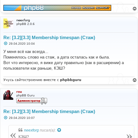
neexforg
phpBB 2.0.6
Re: [3.2][3.3] Membership timespan (Стаж)
С
29.04.2020 10:04
о
о
У меня всё как всегда...
б
Поменялось слово на стаж, а дата осталась как и была.
щ
е
Вот что интересно, я виже дату правильно (как в расширении) а
н
пользователи как раньше, КЭШ?
и
е
Учусь сайтостроению вместе с
phpbbguru
rxu
phpBB Guru
Re: [3.2][3.3] Membership timespan (Стаж)
С
29.04.2020 10:07
о
о
б
neexforg
писал(а):
щ
е
КЭШ?