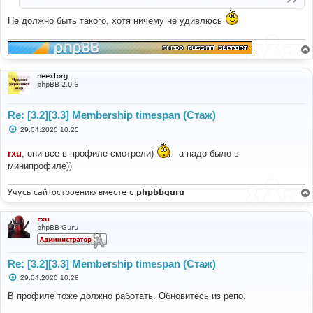
н
и
Не должно быть такого, хотя ничему не удивлюсь
е
neexforg
phpBB 2.0.6
Re: [3.2][3.3] Membership timespan (Стаж)
С
29.04.2020 10:25
о
о
rxu
, они все в профиле смотрели)
а надо было в
б
щ
минипрофиле))
е
н
и
Учусь сайтостроению вместе с
phpbbguru
е
rxu
phpBB Guru
Re: [3.2][3.3] Membership timespan (Стаж)
С
29.04.2020 10:28
о
о
В профиле тоже должно работать. Обновитесь из репо.
б
щ