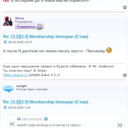
rxu
, в последнем да! В новой версии пофиксите?
б
щ
е
н
и
Siava
е
Поддержка
Re: [3.2][3.3] Membership timespan (Стаж)
С
28.04.2020 23:57
о
о
А после N десятков лет можно писать просто - Пенсионер
б
щ
е
н
и
Еще одно нарушение правил и будете забанены. © Mr. Anderson
е
Ты очистил кеш? © Sheer
https://siava.ru
(phpbb
2.0.x
3.5.x)
LavIgor
Former team member
Re: [3.2][3.3] Membership timespan (Стаж)
С
29.04.2020 1:43
о
о
б
rxu
писал(а):
щ
е
какой тогда вообще в этом эксте смысл.
н