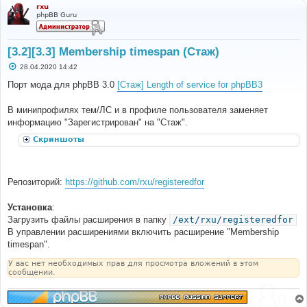
rxu
phpBB Guru
[3.2][3.3] Membership timespan (Стаж)
С
28.04.2020 14:42
о
о
Порт мода для phpBB 3.0
[Стаж] Length of service for phpBB3
б
щ
е
В минипрофилях тем/ЛС и в профиле пользователя заменяет
н
информацию "Зарегистрирован" на "Стаж".
и
е
Скриншоты
Репозиторий:
https://github.com/rxu/registeredfor
Установка
:
Загрузить файлы расширения в папку
/ext/rxu/registeredfor
В управлении расширениями включить расширение "Membership
timespan".
У вас нет необходимых прав для просмотра вложений в этом
сообщении.