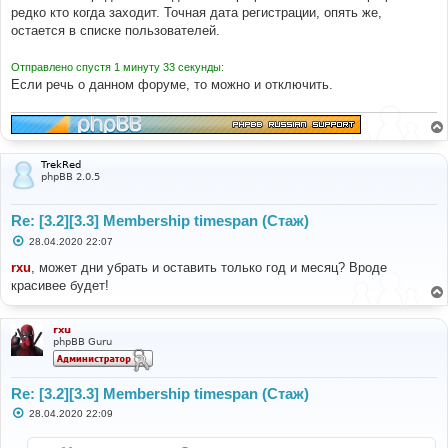
е
редко кто когда заходит. Точная дата регистрации, опять же,
н
остается в списке пользователей.
и
е
Отправлено спустя 1 минуту 33 секунды:
Если речь о данном форуме, то можно и отключить.
TrekRed
phpBB 2.0.5
Re: [3.2][3.3] Membership timespan (Стаж)
С
28.04.2020 22:07
о
о
rxu
, может дни убрать и оставить только год и месяц? Вроде
б
красивее будет!
щ
е
н
и
rxu
е
phpBB Guru
Re: [3.2][3.3] Membership timespan (Стаж)
С
28.04.2020 22:09
о
о
б