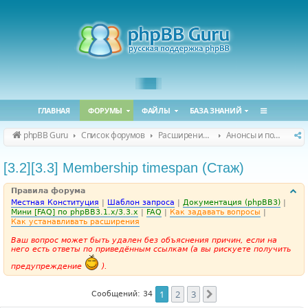
ГЛАВНАЯ
ФОРУМЫ
ФАЙЛЫ
БАЗА ЗНАНИЙ
phpBB Guru
Список форумов
Расширения phpBB
Анонсы и поддержка расширений для phpBB
[3.2][3.3] Membership timespan (Стаж)
Правила форума
Местная Конституция
|
Шаблон запроса
|
Документация (phpBB3)
|
Мини [FAQ] по phpBB3.1.x/3.3.x
|
FAQ
|
Как задавать вопросы
|
Как устанавливать расширения
Ваш вопрос может быть удален без объяснения причин, если на
него есть ответы по приведённым ссылкам (а вы рискуете получить
предупреждение
).
1
2
3
След.
Сообщений: 34