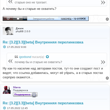
е
старые оно не трогает.
н
и
А почему бы и старые не охватить?
е
Джим
phpBB 2.0.0
Re: [3.2][3.3][beta] Внутренняя перелинковка
С
17.05.2022 9:00
о
о
б
igorbond
писал(а):
щ
е
почему бы и старые не охватить?
н
и
Ну как-то насилие над авторами постов, тут-то они создают пост и
е
видят, что ссылка добавилась, могут её убрать, а в старых постах
сюрприз окажется...
Siava
Поддержка
Re: [3.2][3.3][beta] Внутренняя перелинковка
С
17.05.2022 12:45