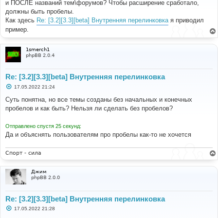
и ПОСЛЕ названий тем\форумов? Чтобы расширение сработало,
щ
е
должны быть пробелы.
н
Как здесь
Re: [3.2][3.3][beta] Внутренняя перелинковка
я приводил
и
е
пример.
1smerch1
phpBB 2.0.4
Re: [3.2][3.3][beta] Внутренняя перелинковка
С
17.05.2022 21:24
о
о
Суть понятна, но все темы созданы без начальных и конечных
б
пробелов и как быть? Нельзя ли сделать без пробелов?
щ
е
н
Отправлено спустя 25 секунд:
и
е
Да и объяснять пользователям про пробелы как-то не хочется
Спорт - сила
Джим
phpBB 2.0.0
Re: [3.2][3.3][beta] Внутренняя перелинковка
С
17.05.2022 21:28
о