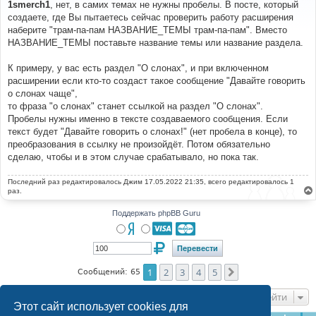
о
1smerch1
, нет, в самих темах не нужны пробелы. В посте, который
б
создаете, где Вы пытаетесь сейчас проверить работу расширения
щ
е
наберите "трам-па-пам НАЗВАНИЕ_ТЕМЫ трам-па-пам". Вместо
н
НАЗВАНИЕ_ТЕМЫ поставьте название темы или название раздела.
и
е
К примеру, у вас есть раздел "О слонах", и при включенном
расширении если кто-то создаст такое сообщение "Давайте говорить
о слонах чаще",
то фраза "о слонах" станет ссылкой на раздел "О слонах".
Пробелы нужны именно в тексте создаваемого сообщения. Если
текст будет "Давайте говорить о слонах!" (нет пробела в конце), то
преобразования в ссылку не произойдёт. Потом обязательно
сделаю, чтобы и в этом случае срабатывало, но пока так.
Последний раз редактировалось
Джим
17.05.2022 21:35, всего редактировалось 1
раз.
Поддержать phpBB Guru
1
2
3
4
5
След.
Сообщений: 65
Перейти
Этот сайт использует cookies для