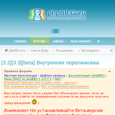
ГЛАВНАЯ
ФОРУМЫ
ФАЙЛЫ
БАЗА ЗНАНИЙ
phpBB Guru
Список форумов
Расширения phpBB
Бета-версии расширений для phpBB
[3.2][3.3][beta] Внутренняя перелинковка
Правила форума
Местная Конституция
|
Шаблон запроса
|
Документация (phpBB3)
|
Мини [FAQ] по phpBB3.1.x/3.2.x
|
FAQ
|
Внимание! Прежде чем создать тему - прочти!
|
Как задавать вопросы
|
Как устанавливать расширения
Ваш вопрос может быть удален без объяснения причин, если на
него есть ответы по приведённым ссылкам (а вы рискуете получить
предупреждение
).
Внимание! Не устанавливайте бета-версии