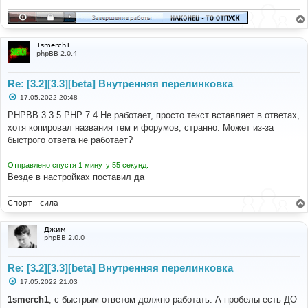
н
и
е
1smerch1
phpBB 2.0.4
Re: [3.2][3.3][beta] Внутренняя перелинковка
С
17.05.2022 20:48
о
о
PHPBB 3.3.5 PHP 7.4 Не работает, просто текст вставляет в ответах,
б
хотя копировал названия тем и форумов, странно. Может из-за
щ
е
быстрого ответа не работает?
н
и
е
Отправлено спустя 1 минуту 55 секунд:
Везде в настройках поставил да
Спорт - сила
Джим
phpBB 2.0.0
Re: [3.2][3.3][beta] Внутренняя перелинковка
С
17.05.2022 21:03
о
о
1smerch1
, с быстрым ответом должно работать. А пробелы есть ДО
б