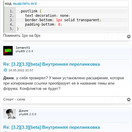
КОД:
ВЫДЕЛИТЬ ВСЁ
.
postlink 
{
	text
-
decoration
:
 none
;
	border
-
bottom
:
1px
 solid transparent
;
	padding
-
bottom
:
0
;
}
Поменять 1px на 0px
1smerch1
phpBB 2.0.4
Re: [3.2][3.3][beta] Внутренняя перелинковка
С
16.05.2022 22:57
о
о
Джим
, у себя проверял? У меня установлено расширение, которое
б
при копировании ссылки преобразует ее в название темы или
щ
е
форума. Конфликтов не будет?
н
и
е
Спорт - сила
Джим
phpBB 2.0.0
Re: [3.2][3.3][beta] Внутренняя перелинковка