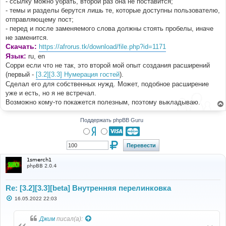
- ссылку можно убрать, второй раз она не поставится;
- темы и разделы берутся лишь те, которые доступны пользователю,
отправляющему пост;
- перед и после заменяемого слова должны стоять пробелы, иначе
не заменится.
Скачать:
https://afrorus.tk/download/file.php?id=1171
Язык:
ru, en
Сорри если что не так, это второй мой опыт создания расширений
(первый -
[3.2][3.3] Нумерация гостей
).
Сделал его для собственных нужд. Может, подобное расширение
уже и есть, но я не встречал.
Возможно кому-то покажется полезным, поэтому выкладываю.
Поддержать phpBB Guru
1smerch1
phpBB 2.0.4
Re: [3.2][3.3][beta] Внутренняя перелинковка
С
16.05.2022 22:03
о
о
б
Джим
писал(а):
щ