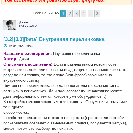
расширений на работающие форумы!
1
2
3
4
5
След.
Сообщений: 65
Джим
phpBB 2.0.0
[3.2][3.3][beta] Внутренняя перелинковка
С
16.05.2022 20:42
о
о
Название расширения:
Внутренняя перелинковка
б
Автор:
Джим
щ
е
Описание расширения:
Если в размещаемом новом посте
н
встречается слово или фраза, совпадающие с названием какого-то
и
е
раздела или топика, то это слово (или фраза) заменится на
внутреннюю ссылку.
Внутренняя перелинковка всегда положительно сказывается на
позициях в поисковиках. Да и пользователям ненавязчиво может
дать информацию о темах, которые уже обсуждались. :)
В настройках можно указать что учитывать - Форумы или Темы, или
то и другое.
Особенности:
- сработает только если в тексте нет цитаты (просто если никнейм
пользователя совпадет с заменяемым словом, получается чепуха),
может, потом это разберу, но пока так;