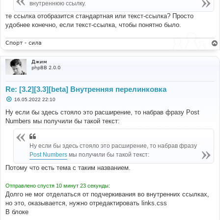
е
внутреннюю ссылку.
н
и
те ссылка отобразится стандартная или текст-ссылка? Просто
е
удобнее конечно, если текст-ссылка, чтобы понятно было.
Спорт - сила
Джим
phpBB 2.0.0
Re: [3.2][3.3][beta] Внутренняя перелинковка
С
16.05.2022 22:10
о
о
Ну если бы здесь стояло это расширение, то набрав фразу Post
б
Numbers мы получили бы такой текст:
щ
е
н
и
Ну если бы здесь стояло это расширение, то набрав фразу
е
Post Numbers
мы получили бы такой текст:
Потому что есть тема с таким названием.
Отправлено спустя 10 минут 23 секунды:
Долго не мог отделаться от подчеркивания во внутренних ссылках,
но это, оказывается, нужно отредактировать links.css
В блоке