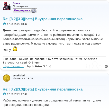
Siava
Поддержка
Re: [3.2][3.3][beta] Внутренняя перелинковка
С
17.05.2022 13:42
о
о
Джим
, не проверял подробности. Расширение включилось,
б
настройки дало применить, но не работает (ссылки не создаёт) и
щ
е
более в настройки не зайти (белый экран)
- причиной этого было не
н
ваше расширение. Я пока не смотрел что там, позже в код залезу
и
е
гляну.
Еще одно нарушение правил и будете забанены. © Mr. Anderson
Ты очистил кеш? © Sheer
https://siava.ru
(phpbb
2.0.x
3.5.x)
southklad
phpBB 3.1.0 RC4
Re: [3.2][3.3][beta] Внутренняя перелинковка
С
17.05.2022 17:40
о
о
Работает, причем я думал при создании новой темы, ан нет, даже
б
при создании нового сообщения
щ
е