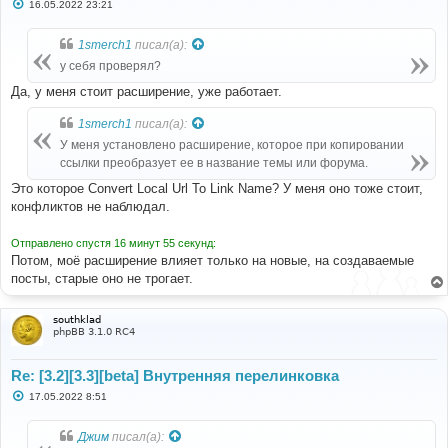
С
16.05.2022 23:21
о
о
б
1smerch1
писал(а):
щ
е
у себя проверял?
н
и
Да, у меня стоит расширение, уже работает.
е
1smerch1
писал(а):
У меня установлено расширение, которое при копировании
ссылки преобразует ее в название темы или форума.
Это которое Convert Local Url To Link Name? У меня оно тоже стоит,
конфликтов не наблюдал.
Отправлено спустя 16 минут 55 секунд:
Потом, моё расширение влияет только на новые, на создаваемые
посты, старые оно не трогает.
southklad
phpBB 3.1.0 RC4
Re: [3.2][3.3][beta] Внутренняя перелинковка
С
17.05.2022 8:51
о
о
б
Джим
писал(а):
щ