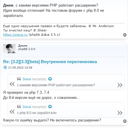
о
о
Джим
, с какими версиями PHP работает расширение?
б
Идея вообще отличная! На тестовом форуме с php 8.0 не
щ
е
заработало.
н
и
е
Еще одно нарушение правил и будете забанены. © Mr. Anderson
Ты очистил кеш? © Sheer
https://siava.ru
(phpbb
2.0.x
3.5.x)
Джим
phpBB 2.0.0
Re: [3.2][3.3][beta] Внутренняя перелинковка
С
17.05.2022 13:39
о
о
б
Siava
писал(а):
щ
е
с какими версиями PHP работает расширение?
н
и
Я проверял на php 7.3, 7.4
е
До 8-й версии ещё не дорос, к сожалению...
Siava
писал(а):
с php 8.0 не заработало
Какую-то ошибку выдало? Не включилось расширение?