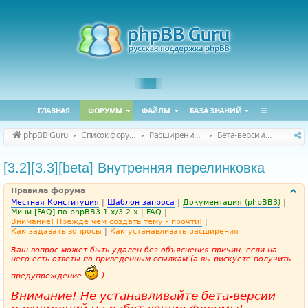
ГЛАВНАЯ
ФОРУМЫ
ФАЙЛЫ
БАЗА ЗНАНИЙ
phpBB Guru
Список форумов
Расширения phpBB
Бета-версии расширений для phpBB
[3.2][3.3][beta] Внутренняя перелинковка
Правила форума
Местная Конституция
|
Шаблон запроса
|
Документация (phpBB3)
|
Мини [FAQ] по phpBB3.1.x/3.2.x
|
FAQ
|
Внимание! Прежде чем создать тему - прочти!
|
Как задавать вопросы
|
Как устанавливать расширения
Ваш вопрос может быть удален без объяснения причин, если на
него есть ответы по приведённым ссылкам (а вы рискуете получить
предупреждение
).
Внимание! Не устанавливайте бета-версии