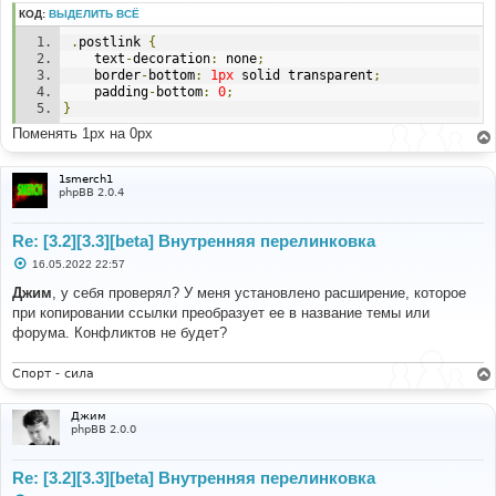
КОД:
ВЫДЕЛИТЬ ВСЁ
.
postlink 
{
	text
-
decoration
:
 none
;
	border
-
bottom
:
1px
 solid transparent
;
	padding
-
bottom
:
0
;
}
Поменять 1px на 0px
1smerch1
phpBB 2.0.4
Re: [3.2][3.3][beta] Внутренняя перелинковка
С
16.05.2022 22:57
о
о
Джим
, у себя проверял? У меня установлено расширение, которое
б
при копировании ссылки преобразует ее в название темы или
щ
е
форума. Конфликтов не будет?
н
и
е
Спорт - сила
Джим
phpBB 2.0.0
Re: [3.2][3.3][beta] Внутренняя перелинковка