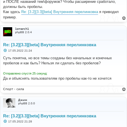
и ПОСЛЕ названий тем\форумов? Чтобы расширение сработало,
щ
е
должны быть пробелы.
н
Как здесь
Re: [3.2][3.3][beta] Внутренняя перелинковка
я приводил
и
е
пример.
1smerch1
phpBB 2.0.4
Re: [3.2][3.3][beta] Внутренняя перелинковка
С
17.05.2022 21:24
о
о
Суть понятна, но все темы созданы без начальных и конечных
б
пробелов и как быть? Нельзя ли сделать без пробелов?
щ
е
н
Отправлено спустя 25 секунд:
и
е
Да и объяснять пользователям про пробелы как-то не хочется
Спорт - сила
Джим
phpBB 2.0.0
Re: [3.2][3.3][beta] Внутренняя перелинковка
С
17.05.2022 21:28
о