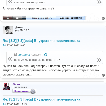
е
старые оно не трогает.
н
и
А почему бы и старые не охватить?
е
Джим
phpBB 2.0.0
Re: [3.2][3.3][beta] Внутренняя перелинковка
С
17.05.2022 9:00
о
о
б
igorbond
писал(а):
щ
е
почему бы и старые не охватить?
н
и
Ну как-то насилие над авторами постов, тут-то они создают пост и
е
видят, что ссылка добавилась, могут её убрать, а в старых постах
сюрприз окажется...
Siava
Поддержка
Re: [3.2][3.3][beta] Внутренняя перелинковка
С
17.05.2022 12:45