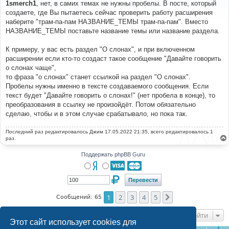
о
1smerch1
, нет, в самих темах не нужны пробелы. В посте, который
б
создаете, где Вы пытаетесь сейчас проверить работу расширения
щ
е
наберите "трам-па-пам НАЗВАНИЕ_ТЕМЫ трам-па-пам". Вместо
н
НАЗВАНИЕ_ТЕМЫ поставьте название темы или название раздела.
и
е
К примеру, у вас есть раздел "О слонах", и при включенном
расширении если кто-то создаст такое сообщение "Давайте говорить
о слонах чаще",
то фраза "о слонах" станет ссылкой на раздел "О слонах".
Пробелы нужны именно в тексте создаваемого сообщения. Если
текст будет "Давайте говорить о слонах!" (нет пробела в конце), то
преобразования в ссылку не произойдёт. Потом обязательно
сделаю, чтобы и в этом случае срабатывало, но пока так.
Последний раз редактировалось
Джим
17.05.2022 21:35, всего редактировалось 1
раз.
Поддержать phpBB Guru
1
2
3
4
5
След.
Сообщений: 65
Перейти
Этот сайт использует cookies для