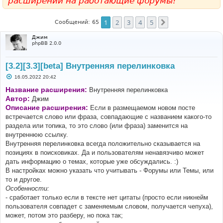
расширений на работающие форумы!
1
2
3
4
5
След.
Сообщений: 65
Джим
phpBB 2.0.0
[3.2][3.3][beta] Внутренняя перелинковка
С
16.05.2022 20:42
о
о
Название расширения:
Внутренняя перелинковка
б
Автор:
Джим
щ
е
Описание расширения:
Если в размещаемом новом посте
н
встречается слово или фраза, совпадающие с названием какого-то
и
е
раздела или топика, то это слово (или фраза) заменится на
внутреннюю ссылку.
Внутренняя перелинковка всегда положительно сказывается на
позициях в поисковиках. Да и пользователям ненавязчиво может
дать информацию о темах, которые уже обсуждались. :)
В настройках можно указать что учитывать - Форумы или Темы, или
то и другое.
Особенности:
- сработает только если в тексте нет цитаты (просто если никнейм
пользователя совпадет с заменяемым словом, получается чепуха),
может, потом это разберу, но пока так;