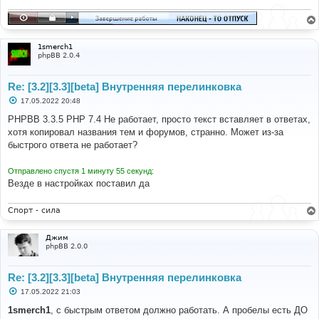
н
и
е
1smerch1
phpBB 2.0.4
Re: [3.2][3.3][beta] Внутренняя перелинковка
С
17.05.2022 20:48
о
о
PHPBB 3.3.5 PHP 7.4 Не работает, просто текст вставляет в ответах,
б
хотя копировал названия тем и форумов, странно. Может из-за
щ
е
быстрого ответа не работает?
н
и
е
Отправлено спустя 1 минуту 55 секунд:
Везде в настройках поставил да
Спорт - сила
Джим
phpBB 2.0.0
Re: [3.2][3.3][beta] Внутренняя перелинковка
С
17.05.2022 21:03
о
о
1smerch1
, с быстрым ответом должно работать. А пробелы есть ДО
б