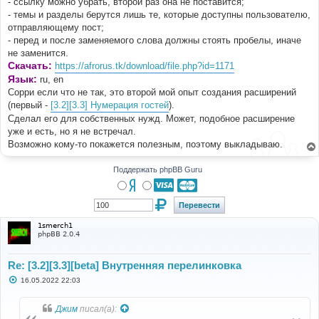
- ссылку можно убрать, второй раз она не поставится;
- темы и разделы берутся лишь те, которые доступны пользователю,
отправляющему пост;
- перед и после заменяемого слова должны стоять пробелы, иначе
не заменится.
Скачать:
https://afrorus.tk/download/file.php?id=1171
Язык:
ru, en
Сорри если что не так, это второй мой опыт создания расширений
(первый -
[3.2][3.3] Нумерация гостей
).
Сделал его для собственных нужд. Может, подобное расширение
уже и есть, но я не встречал.
Возможно кому-то покажется полезным, поэтому выкладываю.
Поддержать phpBB Guru
1smerch1
phpBB 2.0.4
Re: [3.2][3.3][beta] Внутренняя перелинковка
С
16.05.2022 22:03
о
о
б
Джим
писал(а):
щ