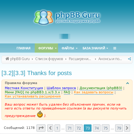
ГЛАВНАЯ
ФОРУМЫ
ФАЙЛЫ
БАЗА ЗНАНИЙ
phpBB Guru
Список форумов
Расширения phpBB
Анонсы и поддержка расширений для phpBB
[3.2][3.3] Thanks for posts
Правила форума
Местная Конституция
|
Шаблон запроса
|
Документация (phpBB3)
|
Мини [FAQ] по phpBB3.1.x/3.3.x
|
FAQ
|
Как задавать вопросы
|
Как устанавливать расширения
Ваш вопрос может быть удален без объяснения причин, если на
него есть ответы по приведённым ссылкам (а вы рискуете получить
предупреждение
).
Страница
73
из
79
1
71
72
73
74
75
79
Пред.
С
Сообщений: 1178
…
…