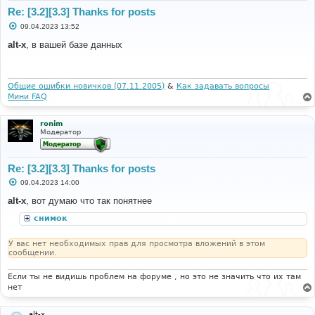
Re: [3.2][3.3] Thanks for posts
С
09.04.2023 13:52
о
о
alt-x
, в вашей базе данных
б
щ
е
н
и
Общие ошибки новичков (07.11.2005)
&
Как задавать вопросы
е
Мини FAQ
ronim
Модератор
Re: [3.2][3.3] Thanks for posts
С
09.04.2023 14:00
о
о
alt-x
, вот думаю что так понятнее
б
щ
снимок
е
н
и
У вас нет необходимых прав для просмотра вложений в этом
е
сообщении.
Если ты не видишь проблем на форуме , но это не значить что их там
нет
alt-x