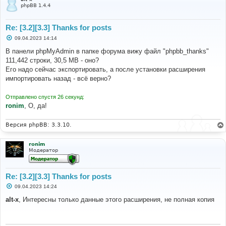
phpBB 1.4.4
Re: [3.2][3.3] Thanks for posts
С
09.04.2023 14:14
о
о
В панели phpMyAdmin в папке форума вижу файл "phpbb_thanks"
б
111,442 строки, 30,5 MB - оно?
щ
е
Его надо сейчас экспортировать, а после установки расширения
н
импортировать назад - всё верно?
и
е
Отправлено спустя 26 секунд:
ronim
, О, да!
Версия phpBB: 3.3.10.
ronim
Модератор
Re: [3.2][3.3] Thanks for posts
С
09.04.2023 14:24
о
о
alt-x
, Интересны только данные этого расширения, не полная копия
б
щ
е
н