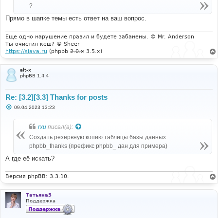
н
?
и
е
Прямо в шапке темы есть ответ на ваш вопрос.
Еще одно нарушение правил и будете забанены. © Mr. Anderson
Ты очистил кеш? © Sheer
https://siava.ru
(phpbb
2.0.x
3.5.x)
alt-x
phpBB 1.4.4
Re: [3.2][3.3] Thanks for posts
С
09.04.2023 13:23
о
о
б
rxu
писал(а):
щ
е
Создать резервную копию таблицы базы данных
н
phpbb_thanks (префикс phpbb_ дан для примера)
и
е
А где её искать?
Версия phpBB: 3.3.10.
Татьяна5
Поддержка