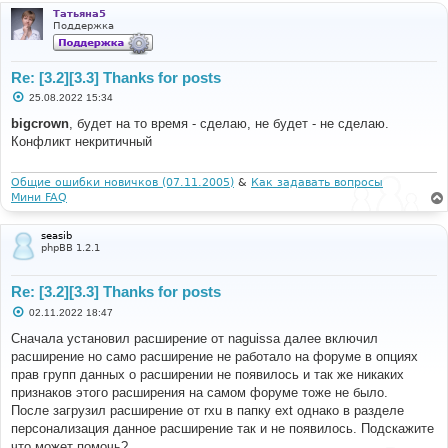
Татьяна5
Поддержка
Re: [3.2][3.3] Thanks for posts
С
25.08.2022 15:34
о
о
bigcrown
, будет на то время - сделаю, не будет - не сделаю.
б
Конфликт некритичный
щ
е
н
и
Общие ошибки новичков (07.11.2005)
&
Как задавать вопросы
е
Мини FAQ
seasib
phpBB 1.2.1
Re: [3.2][3.3] Thanks for posts
С
02.11.2022 18:47
о
о
Сначала установил расширение от naguissa далее включил
б
расширение но само расширение не работало на форуме в опциях
щ
е
прав групп данных о расширении не появилось и так же никаких
н
признаков этого расширения на самом форуме тоже не было.
и
е
После загрузил расширение от rxu в папку ext однако в разделе
персонализация данное расширение так и не появилось. Подскажите
что может помочь?