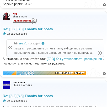
Версия phpBB: 3.3.5
rxu
phpBB Guru
Re: [3.2][3.3] Thanks for posts
С
02.11.2022 18:56
о
о
б
seasib
писал(а):
щ
е
загрузил расширение от rxu в папку ext однако в разделе
н
персонализация данное расширение так и не появилось
и
е
Внимательно прочитайте это:
[FAQ] Как устанавливать расширения
и
посмотрите, в какую подпапку загружаете.
romaamor
phpBB 3.0.7-PL1
Re: [3.2][3.3] Thanks for posts
С
29.12.2022 21:31
о
о