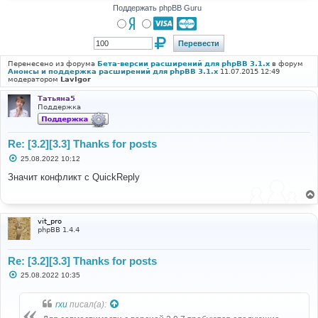
Поддержать phpBB Guru
Перенесено из форума
Бета-версии расширений для phpBB 3.1.x
в форум
Анонсы и поддержка расширений для phpBB 3.1.x
11.07.2015 12:49
модератором
LavIgor
Татьяна5
Поддержка
Re: [3.2][3.3] Thanks for posts
С
25.08.2022 10:12
о
о
Значит конфликт с QuickReply
б
щ
е
н
и
vit_pro
е
phpBB 1.4.4
Re: [3.2][3.3] Thanks for posts
С
25.08.2022 10:35
о
о
б
rxu
писал(а):
щ
е