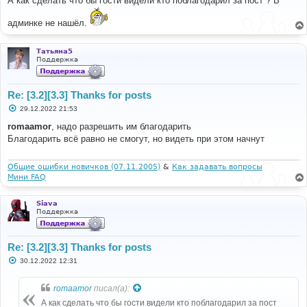
А как сделать что бы гости видели кто поблагодарил за пост ? В
б
щ
админке не нашёл.
е
н
и
е
Татьяна5
Поддержка
Re: [3.2][3.3] Thanks for posts
С
29.12.2022 21:53
о
о
romaamor
, надо разрешить им благодарить
б
Благодарить всё равно не смогут, но видеть при этом начнут
щ
е
н
и
Общие ошибки новичков (07.11.2005)
&
Как задавать вопросы
е
Мини FAQ
Siava
Поддержка
Re: [3.2][3.3] Thanks for posts
С
30.12.2022 12:31
о
о
б
romaamor
писал(а):
щ
е
А как сделать что бы гости видели кто поблагодарил за пост