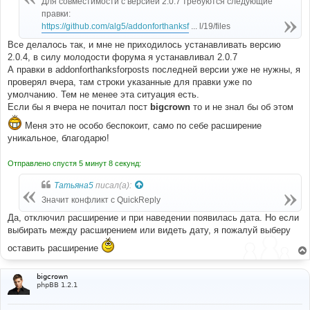
Для совместимости с версией 2.0.7 требуются следующие
н
правки:
и
е
https://github.com/alg5/addonforthanksf
... l/19/files
Все делалось так, и мне не приходилось устанавливать версию
2.0.4, в силу молодости форума я устанавливал 2.0.7
А правки в addonforthanksforposts последней версии уже не нужны, я
проверял вчера, там строки указанные для правки уже по
умолчанию. Тем не менее эта ситуация есть.
Если бы я вчера не почитал пост
bigcrown
то и не знал бы об этом
Меня это не особо беспокоит, само по себе расширение
уникальное, благодарю!
Отправлено спустя 5 минут 8 секунд:
Татьяна5
писал(а):
Значит конфликт с QuickReply
Да, отключил расширение и при наведении появилась дата. Но если
выбирать между расширением или видеть дату, я пожалуй выберу
оставить расширение
bigcrown
phpBB 1.2.1