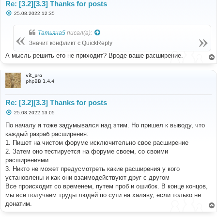
Re: [3.2][3.3] Thanks for posts
С
25.08.2022 12:35
о
о
б
Татьяна5
писал(а):
щ
е
Значит конфликт с QuickReply
н
и
А мысль решить его не приходит? Вроде ваше расширение.
е
vit_pro
phpBB 1.4.4
Re: [3.2][3.3] Thanks for posts
С
25.08.2022 13:05
о
о
По началу я тоже задумывался над этим. Но пришел к выводу, что
б
каждый разраб расширения:
щ
е
1. Пишет на чистом форуме исключительно свое расширение
н
2. Затем оно тестируется на форуме своем, со своими
и
е
расширениями
3. Никто не может предусмотреть какие расширения у кого
установлены и как они взаимодействуют друг с другом
Все происходит со временем, путем проб и ошибок. В конце концов,
мы все получаем труды людей по сути на халяву, если только не
донатим.