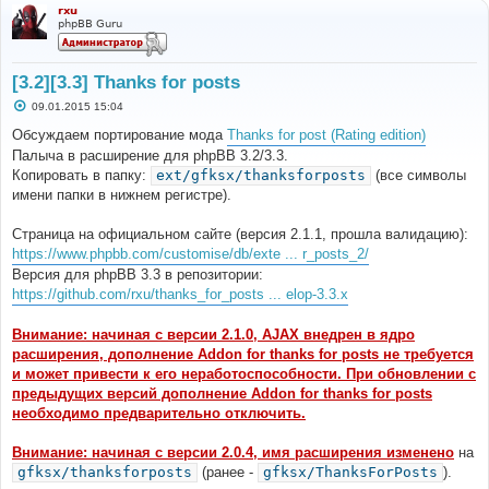
rxu
phpBB Guru
[3.2][3.3] Thanks for posts
С
09.01.2015 15:04
о
о
Обсуждаем портирование мода
Thanks for post (Rating edition)
б
Палыча в расширение для phpBB 3.2/3.3.
щ
е
Копировать в папку:
ext/gfksx/thanksforposts
(все символы
н
имени папки в нижнем регистре).
и
е
Страница на официальном сайте (версия 2.1.1, прошла валидацию):
https://www.phpbb.com/customise/db/exte ... r_posts_2/
Версия для phpBB 3.3 в репозитории:
https://github.com/rxu/thanks_for_posts ... elop-3.3.x
Внимание: начиная с версии 2.1.0, AJAX внедрен в ядро
расширения, дополнение Addon for thanks for posts не требуется
и может привести к его неработоспособности. При обновлении с
предыдущих версий дополнение Addon for thanks for posts
необходимо предварительно отключить.
Внимание: начиная с версии 2.0.4, имя расширения изменено
на
gfksx/thanksforposts
(ранее -
gfksx/ThanksForPosts
).