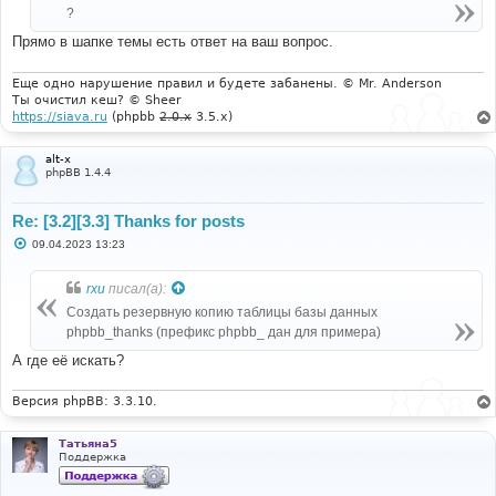
н
?
и
е
Прямо в шапке темы есть ответ на ваш вопрос.
Еще одно нарушение правил и будете забанены. © Mr. Anderson
Ты очистил кеш? © Sheer
https://siava.ru
(phpbb
2.0.x
3.5.x)
alt-x
phpBB 1.4.4
Re: [3.2][3.3] Thanks for posts
С
09.04.2023 13:23
о
о
б
rxu
писал(а):
щ
е
Создать резервную копию таблицы базы данных
н
phpbb_thanks (префикс phpbb_ дан для примера)
и
е
А где её искать?
Версия phpBB: 3.3.10.
Татьяна5
Поддержка