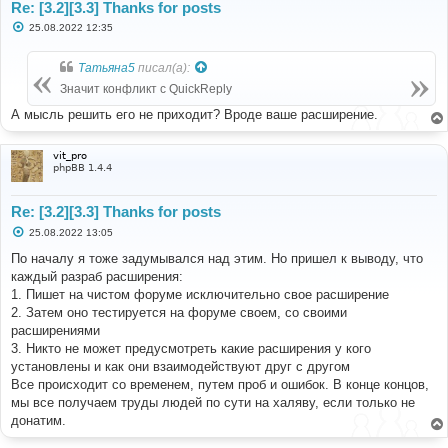
Re: [3.2][3.3] Thanks for posts
С
25.08.2022 12:35
о
о
б
Татьяна5
писал(а):
щ
е
Значит конфликт с QuickReply
н
и
А мысль решить его не приходит? Вроде ваше расширение.
е
vit_pro
phpBB 1.4.4
Re: [3.2][3.3] Thanks for posts
С
25.08.2022 13:05
о
о
По началу я тоже задумывался над этим. Но пришел к выводу, что
б
каждый разраб расширения:
щ
е
1. Пишет на чистом форуме исключительно свое расширение
н
2. Затем оно тестируется на форуме своем, со своими
и
е
расширениями
3. Никто не может предусмотреть какие расширения у кого
установлены и как они взаимодействуют друг с другом
Все происходит со временем, путем проб и ошибок. В конце концов,
мы все получаем труды людей по сути на халяву, если только не
донатим.