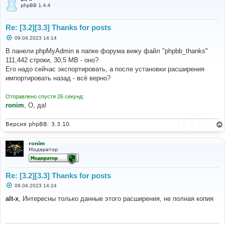
phpBB 1.4.4
Re: [3.2][3.3] Thanks for posts
С
09.04.2023 14:14
о
о
В панели phpMyAdmin в папке форума вижу файл "phpbb_thanks"
б
111,442 строки, 30,5 MB - оно?
щ
е
Его надо сейчас экспортировать, а после установки расширения
н
импортировать назад - всё верно?
и
е
Отправлено спустя 26 секунд:
ronim
, О, да!
Версия phpBB: 3.3.10.
ronim
Модератор
Re: [3.2][3.3] Thanks for posts
С
09.04.2023 14:24
о
о
alt-x
, Интересны только данные этого расширения, не полная копия
б
щ
е
н