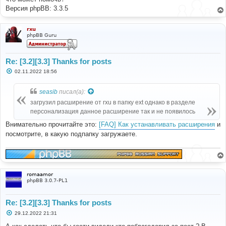
Версия phpBB: 3.3.5
rxu
phpBB Guru
Re: [3.2][3.3] Thanks for posts
С
02.11.2022 18:56
о
о
б
seasib
писал(а):
щ
е
загрузил расширение от rxu в папку ext однако в разделе
н
персонализация данное расширение так и не появилось
и
е
Внимательно прочитайте это:
[FAQ] Как устанавливать расширения
и
посмотрите, в какую подпапку загружаете.
romaamor
phpBB 3.0.7-PL1
Re: [3.2][3.3] Thanks for posts
С
29.12.2022 21:31
о
о