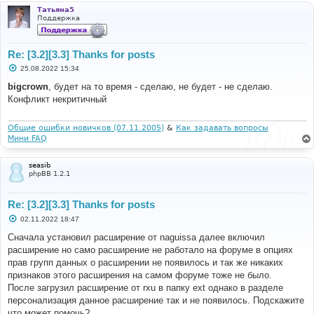
Татьяна5
Поддержка
Re: [3.2][3.3] Thanks for posts
С
25.08.2022 15:34
о
о
bigcrown
, будет на то время - сделаю, не будет - не сделаю.
б
Конфликт некритичный
щ
е
н
и
Общие ошибки новичков (07.11.2005)
&
Как задавать вопросы
е
Мини FAQ
seasib
phpBB 1.2.1
Re: [3.2][3.3] Thanks for posts
С
02.11.2022 18:47
о
о
Сначала установил расширение от naguissa далее включил
б
расширение но само расширение не работало на форуме в опциях
щ
е
прав групп данных о расширении не появилось и так же никаких
н
признаков этого расширения на самом форуме тоже не было.
и
е
После загрузил расширение от rxu в папку ext однако в разделе
персонализация данное расширение так и не появилось. Подскажите
что может помочь?