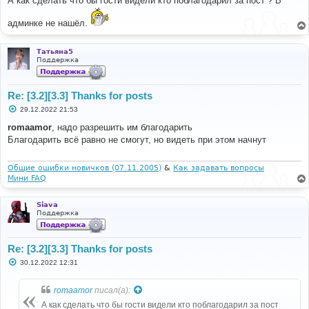
А как сделать что бы гости видели кто поблагодарил за пост ? В
б
щ
админке не нашёл.
е
н
и
е
Татьяна5
Поддержка
Re: [3.2][3.3] Thanks for posts
С
29.12.2022 21:53
о
о
romaamor
, надо разрешить им благодарить
б
Благодарить всё равно не смогут, но видеть при этом начнут
щ
е
н
и
Общие ошибки новичков (07.11.2005)
&
Как задавать вопросы
е
Мини FAQ
Siava
Поддержка
Re: [3.2][3.3] Thanks for posts
С
30.12.2022 12:31
о
о
б
romaamor
писал(а):
щ
е
А как сделать что бы гости видели кто поблагодарил за пост