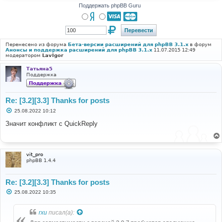
Поддержать phpBB Guru
Перенесено из форума
Бета-версии расширений для phpBB 3.1.x
в форум
Анонсы и поддержка расширений для phpBB 3.1.x
11.07.2015 12:49
модератором
LavIgor
Татьяна5
Поддержка
Re: [3.2][3.3] Thanks for posts
С
25.08.2022 10:12
о
о
Значит конфликт с QuickReply
б
щ
е
н
и
vit_pro
е
phpBB 1.4.4
Re: [3.2][3.3] Thanks for posts
С
25.08.2022 10:35
о
о
б
rxu
писал(а):
щ
е