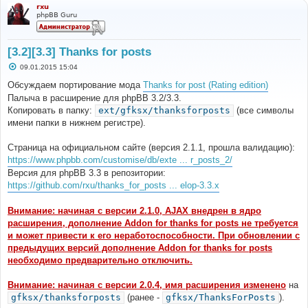
rxu
phpBB Guru
[3.2][3.3] Thanks for posts
С
09.01.2015 15:04
о
о
Обсуждаем портирование мода
Thanks for post (Rating edition)
б
Палыча в расширение для phpBB 3.2/3.3.
щ
е
Копировать в папку:
ext/gfksx/thanksforposts
(все символы
н
имени папки в нижнем регистре).
и
е
Страница на официальном сайте (версия 2.1.1, прошла валидацию):
https://www.phpbb.com/customise/db/exte ... r_posts_2/
Версия для phpBB 3.3 в репозитории:
https://github.com/rxu/thanks_for_posts ... elop-3.3.x
Внимание: начиная с версии 2.1.0, AJAX внедрен в ядро
расширения, дополнение Addon for thanks for posts не требуется
и может привести к его неработоспособности. При обновлении с
предыдущих версий дополнение Addon for thanks for posts
необходимо предварительно отключить.
Внимание: начиная с версии 2.0.4, имя расширения изменено
на
gfksx/thanksforposts
(ранее -
gfksx/ThanksForPosts
).