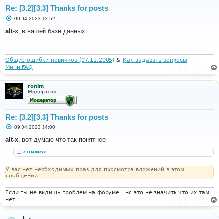
Re: [3.2][3.3] Thanks for posts
С
09.04.2023 13:52
о
о
alt-x
, в вашей базе данных
б
щ
е
н
и
Общие ошибки новичков (07.11.2005)
&
Как задавать вопросы
е
Мини FAQ
ronim
Модератор
Re: [3.2][3.3] Thanks for posts
С
09.04.2023 14:00
о
о
alt-x
, вот думаю что так понятнее
б
щ
снимок
е
н
и
У вас нет необходимых прав для просмотра вложений в этом
е
сообщении.
Если ты не видишь проблем на форуме , но это не значить что их там
нет
alt-x