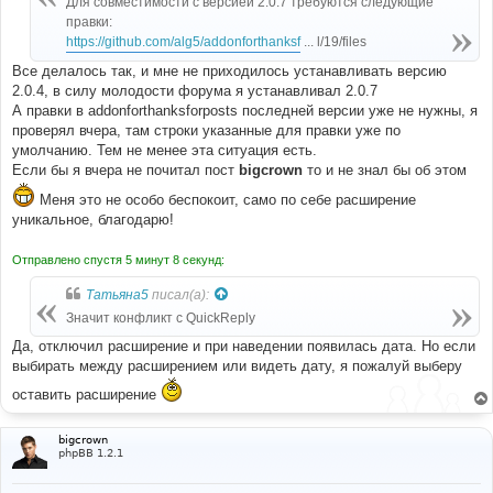
Для совместимости с версией 2.0.7 требуются следующие
н
правки:
и
е
https://github.com/alg5/addonforthanksf
... l/19/files
Все делалось так, и мне не приходилось устанавливать версию
2.0.4, в силу молодости форума я устанавливал 2.0.7
А правки в addonforthanksforposts последней версии уже не нужны, я
проверял вчера, там строки указанные для правки уже по
умолчанию. Тем не менее эта ситуация есть.
Если бы я вчера не почитал пост
bigcrown
то и не знал бы об этом
Меня это не особо беспокоит, само по себе расширение
уникальное, благодарю!
Отправлено спустя 5 минут 8 секунд:
Татьяна5
писал(а):
Значит конфликт с QuickReply
Да, отключил расширение и при наведении появилась дата. Но если
выбирать между расширением или видеть дату, я пожалуй выберу
оставить расширение
bigcrown
phpBB 1.2.1