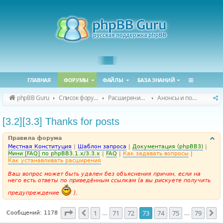
ГЛАВНАЯ
ФОРУМЫ
ФАЙЛЫ
БАЗА ЗНАНИЙ
phpBB Guru
Список форумов
Расширения phpBB
Анонсы и поддержка расширений для phpBB
[3.2][3.3] Thanks for posts
Правила форума
Местная Конституция
|
Шаблон запроса
|
Документация (phpBB3)
|
Мини [FAQ] по phpBB3.1.x/3.3.x
|
FAQ
|
Как задавать вопросы
|
Как устанавливать расширения
Ваш вопрос может быть удален без объяснения причин, если на
него есть ответы по приведённым ссылкам (а вы рискуете получить
предупреждение
).
Страница
73
из
79
1
71
72
73
74
75
79
Пред.
С
Сообщений: 1178
…
…