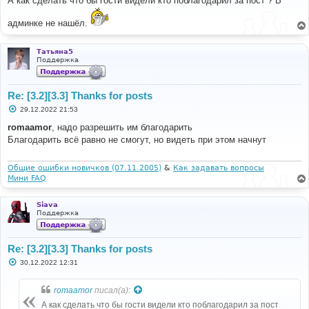
А как сделать что бы гости видели кто поблагодарил за пост ? В
б
щ
админке не нашёл.
е
н
и
е
Татьяна5
Поддержка
Re: [3.2][3.3] Thanks for posts
С
29.12.2022 21:53
о
о
romaamor
, надо разрешить им благодарить
б
Благодарить всё равно не смогут, но видеть при этом начнут
щ
е
н
и
Общие ошибки новичков (07.11.2005)
&
Как задавать вопросы
е
Мини FAQ
Siava
Поддержка
Re: [3.2][3.3] Thanks for posts
С
30.12.2022 12:31
о
о
б
romaamor
писал(а):
щ
е
А как сделать что бы гости видели кто поблагодарил за пост