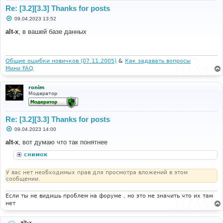
Re: [3.2][3.3] Thanks for posts
С
09.04.2023 13:52
о
о
alt-x
, в вашей базе данных
б
щ
е
н
и
Общие ошибки новичков (07.11.2005)
&
Как задавать вопросы
е
Мини FAQ
ronim
Модератор
Re: [3.2][3.3] Thanks for posts
С
09.04.2023 14:00
о
о
alt-x
, вот думаю что так понятнее
б
щ
снимок
е
н
и
У вас нет необходимых прав для просмотра вложений в этом
е
сообщении.
Если ты не видишь проблем на форуме , но это не значить что их там
нет
alt-x