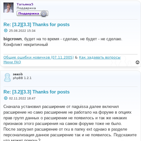
Татьяна5
Поддержка
Re: [3.2][3.3] Thanks for posts
С
25.08.2022 15:34
о
о
bigcrown
, будет на то время - сделаю, не будет - не сделаю.
б
Конфликт некритичный
щ
е
н
и
Общие ошибки новичков (07.11.2005)
&
Как задавать вопросы
е
Мини FAQ
seasib
phpBB 1.2.1
Re: [3.2][3.3] Thanks for posts
С
02.11.2022 18:47
о
о
Сначала установил расширение от naguissa далее включил
б
расширение но само расширение не работало на форуме в опциях
щ
е
прав групп данных о расширении не появилось и так же никаких
н
признаков этого расширения на самом форуме тоже не было.
и
е
После загрузил расширение от rxu в папку ext однако в разделе
персонализация данное расширение так и не появилось. Подскажите
что может помочь?