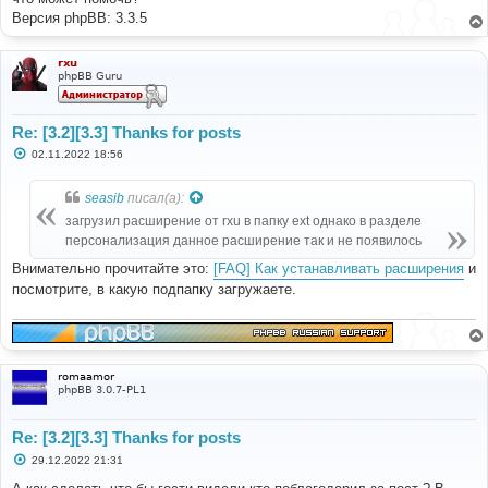
Версия phpBB: 3.3.5
rxu
phpBB Guru
Re: [3.2][3.3] Thanks for posts
С
02.11.2022 18:56
о
о
б
seasib
писал(а):
щ
е
загрузил расширение от rxu в папку ext однако в разделе
н
персонализация данное расширение так и не появилось
и
е
Внимательно прочитайте это:
[FAQ] Как устанавливать расширения
и
посмотрите, в какую подпапку загружаете.
romaamor
phpBB 3.0.7-PL1
Re: [3.2][3.3] Thanks for posts
С
29.12.2022 21:31
о
о