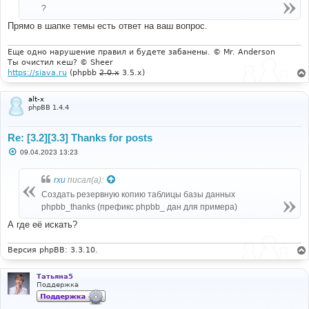
н
?
и
е
Прямо в шапке темы есть ответ на ваш вопрос.
Еще одно нарушение правил и будете забанены. © Mr. Anderson
Ты очистил кеш? © Sheer
https://siava.ru
(phpbb
2.0.x
3.5.x)
alt-x
phpBB 1.4.4
Re: [3.2][3.3] Thanks for posts
С
09.04.2023 13:23
о
о
б
rxu
писал(а):
щ
е
Создать резервную копию таблицы базы данных
н
phpbb_thanks (префикс phpbb_ дан для примера)
и
е
А где её искать?
Версия phpBB: 3.3.10.
Татьяна5
Поддержка