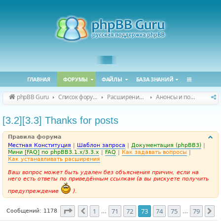
ГЛАВНАЯ
ФОРУМЫ
ФАЙЛЫ
БАЗА ЗНАНИЙ
phpBB Guru
Список форумов
Расширения phpBB
Анонсы и поддержка расширений для phpBB
[3.2][3.3] Thanks for posts
Правила форума
Местная Конституция
|
Шаблон запроса
|
Документация (phpBB3)
|
Мини [FAQ] по phpBB3.1.x/3.3.x
|
FAQ
|
Как задавать вопросы
|
Как устанавливать расширения
Ваш вопрос может быть удален без объяснения причин, если на
него есть ответы по приведённым ссылкам (а вы рискуете получить
предупреждение
).
Страница
73
из
79
1
71
72
73
74
75
79
Пред.
С
Сообщений: 1178
…
…