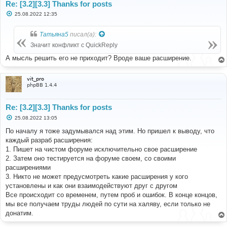
Re: [3.2][3.3] Thanks for posts
С
25.08.2022 12:35
о
о
б
Татьяна5
писал(а):
щ
е
Значит конфликт с QuickReply
н
и
А мысль решить его не приходит? Вроде ваше расширение.
е
vit_pro
phpBB 1.4.4
Re: [3.2][3.3] Thanks for posts
С
25.08.2022 13:05
о
о
По началу я тоже задумывался над этим. Но пришел к выводу, что
б
каждый разраб расширения:
щ
е
1. Пишет на чистом форуме исключительно свое расширение
н
2. Затем оно тестируется на форуме своем, со своими
и
е
расширениями
3. Никто не может предусмотреть какие расширения у кого
установлены и как они взаимодействуют друг с другом
Все происходит со временем, путем проб и ошибок. В конце концов,
мы все получаем труды людей по сути на халяву, если только не
донатим.