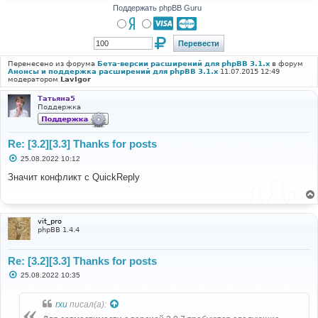
Поддержать phpBB Guru
Перенесено из форума
Бета-версии расширений для phpBB 3.1.x
в форум
Анонсы и поддержка расширений для phpBB 3.1.x
11.07.2015 12:49
модератором
LavIgor
Татьяна5
Поддержка
Re: [3.2][3.3] Thanks for posts
С
25.08.2022 10:12
о
о
Значит конфликт с QuickReply
б
щ
е
н
и
vit_pro
е
phpBB 1.4.4
Re: [3.2][3.3] Thanks for posts
С
25.08.2022 10:35
о
о
б
rxu
писал(а):
щ
е