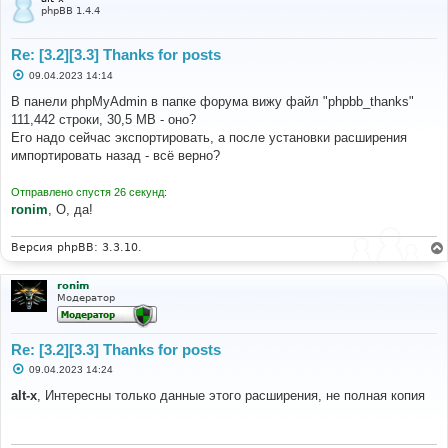
phpBB 1.4.4
Re: [3.2][3.3] Thanks for posts
С
09.04.2023 14:14
о
о
В панели phpMyAdmin в папке форума вижу файл "phpbb_thanks"
б
111,442 строки, 30,5 MB - оно?
щ
е
Его надо сейчас экспортировать, а после установки расширения
н
импортировать назад - всё верно?
и
е
Отправлено спустя 26 секунд:
ronim
, О, да!
Версия phpBB: 3.3.10.
ronim
Модератор
Re: [3.2][3.3] Thanks for posts
С
09.04.2023 14:24
о
о
alt-x
, Интересны только данные этого расширения, не полная копия
б
щ
е
н