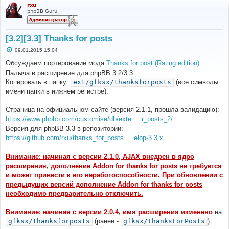
rxu
phpBB Guru
[3.2][3.3] Thanks for posts
С
09.01.2015 15:04
о
о
Обсуждаем портирование мода
Thanks for post (Rating edition)
б
Палыча в расширение для phpBB 3.2/3.3.
щ
е
Копировать в папку:
ext/gfksx/thanksforposts
(все символы
н
имени папки в нижнем регистре).
и
е
Страница на официальном сайте (версия 2.1.1, прошла валидацию):
https://www.phpbb.com/customise/db/exte ... r_posts_2/
Версия для phpBB 3.3 в репозитории:
https://github.com/rxu/thanks_for_posts ... elop-3.3.x
Внимание: начиная с версии 2.1.0, AJAX внедрен в ядро
расширения, дополнение Addon for thanks for posts не требуется
и может привести к его неработоспособности. При обновлении с
предыдущих версий дополнение Addon for thanks for posts
необходимо предварительно отключить.
Внимание: начиная с версии 2.0.4, имя расширения изменено
на
gfksx/thanksforposts
(ранее -
gfksx/ThanksForPosts
).