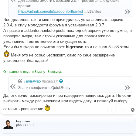
Для совместимости с версией 2.0.7 требуются следующие
н
правки:
и
е
https://github.com/alg5/addonforthanksf
... l/19/files
Все делалось так, и мне не приходилось устанавливать версию
2.0.4, в силу молодости форума я устанавливал 2.0.7
А правки в addonforthanksforposts последней версии уже не нужны, я
проверял вчера, там строки указанные для правки уже по
умолчанию. Тем не менее эта ситуация есть.
Если бы я вчера не почитал пост
bigcrown
то и не знал бы об этом
Меня это не особо беспокоит, само по себе расширение
уникальное, благодарю!
Отправлено спустя 5 минут 8 секунд:
Татьяна5
писал(а):
Значит конфликт с QuickReply
Да, отключил расширение и при наведении появилась дата. Но если
выбирать между расширением или видеть дату, я пожалуй выберу
оставить расширение
bigcrown
phpBB 1.2.1