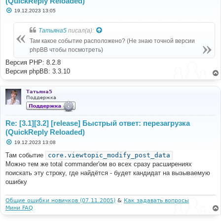
(QuickReply Reloaded)
С
19.12.2023 13:05
о
о
б
Татьяна5
писал(а):
щ
е
Там какое событие расположено? (Не знаю точной версии
н
phpBB чтобы посмотреть)
и
е
Версия PHP: 8.2.8
Версия phpBB: 3.3.10
Татьяна5
Поддержка
Re: [3.1][3.2] [release] Быстрый ответ: перезагрузка
(QuickReply Reloaded)
С
19.12.2023 13:08
о
о
Там событие
core.viewtopic_modify_post_data
б
Можно тем же total commander'ом во всех сразу расширениях
щ
е
поискать эту строку, где найдётся - будет кандидат на вызываемую
н
ошибку
и
е
Общие ошибки новичков (07.11.2005)
&
Как задавать вопросы
Мини FAQ