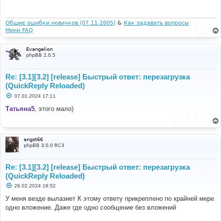
'core.viewtopic_modify_post_data'
=>
щ
'viewtopic'
е
н
];
и
Общие ошибки новичков (07.11.2005)
&
Как задавать вопросы
}
е
Мини FAQ
/**
	 * Assign default template variables.
Evangelion
	 *
phpBB 2.0.5
	 * @param object $event
	 *
Re: [3.1][3.2] [release] Быстрый ответ: перезагрузка
	 * @return void
	 */
(QuickReply Reloaded)
public
function
 page_header
(
$event
)
С
07.01.2024 17:11
{
о
$this
->
helper
->
set_metadata
([
о
Татьяна5
, этого мало)
б
'title'
=>
$event
[
'page_title'
]
щ
]);
е
н
$this
->
helper
->
metadata_template_vars
();
и
angst66
е
}
phpBB 3.0.0 RC3
/**
	 * Assign forum template variables.
Re: [3.1][3.2] [release] Быстрый ответ: перезагрузка
	 *
(QuickReply Reloaded)
	 * @param object $event
С
26.02.2024 18:52
	 *
о
	 * @return void
о
У меня везде вылазиет К этому ответу прикреплено по крайней мере
	 */
б
одно вложение. Даже где одно сообщение без вложений
щ
public
function
 viewforum
(
$event
)
е
{
н