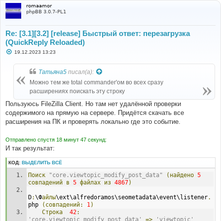
romaamor
phpBB 3.0.7-PL1
Re: [3.1][3.2] [release] Быстрый ответ: перезагрузка
(QuickReply Reloaded)
С
19.12.2023 13:23
о
о
б
Татьяна5
писал(а):
щ
е
Можно тем же total commander'ом во всех сразу
н
расширениях поискать эту строку
и
е
Пользуюсь FileZilla Client. Но там нет удалённой проверки
содержимого на прямую на сервере. Придётся скачать все
расширения на ПК и проверять локально где это событие.
Отправлено спустя 18 минут 47 секунд:
И так результат:
КОД:
ВЫДЕЛИТЬ ВСЁ
Поиск
"core.viewtopic_modify_post_data"
(найдено
5
совпадений
в
5
файлах
из
4867
)
D
:
\Ф
айлы
\ext\alfredoramos\seometadata\event\listener
.
php 
(совпадений:
1
)
Строка
42
:
'core.viewtopic_modify_post_data'
=>
'viewtopic'