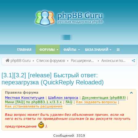
ГЛАВНАЯ
ФОРУМЫ
ФАЙЛЫ
БАЗА ЗНАНИЙ
phpBB Guru
Список форумов
Расширения phpBB
Анонсы и поддержка расширений для phpBB
[3.1][3.2] [release] Быстрый ответ:
перезагрузка (QuickReply Reloaded)
Правила форума
Местная Конституция
|
Шаблон запроса
|
Документация (phpBB3)
|
Мини [FAQ] по phpBB3.1.x/3.3.x
|
FAQ
|
Как задавать вопросы
|
Как устанавливать расширения
Ваш вопрос может быть удален без объяснения причин, если на
него есть ответы по приведённым ссылкам (а вы рискуете получить
предупреждение
).
Сообщений: 3319