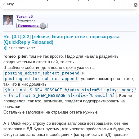
е
not exist
снизу.
$data
[
'description'
]
=
'Default 
description or other logic'
;
Татьяна5
}
Поддержка
}
// Extract image
Re: [3.1][3.2] [release] Быстрый ответ: перезагрузка
$data
[
'image'
]
=
$this
->
helper
-
>
extract_image
(
(QuickReply Reloaded)
$data
[
'description'
],
С
12.03.2024 20:37
$post_id
,
о
$event
[
'topic_data'
][
'forum_id'
]
о
romeo_piter
, там не так просто. Надо для начала разделить
б
);
создание темы и ответ в ней, то есть
щ
е
В шаблоне события до и после строки уже есть,
$this
->
helper
->
set_metadata
(
$data
);
н
posting_editor_subject_prepend
и
}
и
е
}
posting_editor_subject_append
, условие посмотрела - тоже,
так что в них добавить
{% if not S_NEW_MESSAGE %}<div style="display: none;">
и
{% if not S_NEW_MESSAGE %}</div>{% endif %}
. Код не
проверялся, так что, возможно, придётся подкорректировать на
опечатки
Остальные заголовки на странице ответа нужные
А в QuickReply строку со вводом заголовка возвращайте, без неё
заголовок в БД будет пустым, что чревато проблемами в будущем
Отсутствие заголовка в сообщениях (который есть в БД) чревато