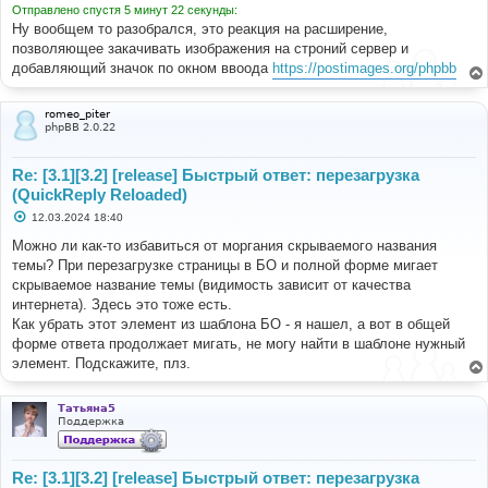
// Meta data helper
Отправлено спустя 5 минут 22 секунды:
и
$data
=
[
е
Ну вообщем то разобрался, это реакция на расширение,
'description'
=>
$event
[
'forum_data'
]
позволяющее закачивать изображения на строний сервер и
[
'forum_desc'
],
добавляющий значок по окном ввоода
https://postimages.org/phpbb
'image'
=>
$this
->
helper
->
forum_image
(
$event
[
'forum_data'
][
'forum_image'
],
$event
[
'forum_data'
][
'forum_id'
]
romeo_piter
)
phpBB 2.0.22
];
$this
->
helper
->
set_metadata
(
$data
);
Re: [3.1][3.2] [release] Быстрый ответ: перезагрузка
}
(QuickReply Reloaded)
С
12.03.2024 18:40
/**
о
	 * Assign topic template variables.
о
Можно ли как-то избавиться от моргания скрываемого названия
	 *
б
темы? При перезагрузке страницы в БО и полной форме мигает
щ
	 * @param object $event
е
скрываемое название темы (видимость зависит от качества
	 *
н
	 * @return void
интернета). Здесь это тоже есть.
и
	 */
е
Как убрать этот элемент из шаблона БО - я нашел, а вот в общей
public
function
 viewtopic
(
$event
)
форме ответа продолжает мигать, не могу найти в шаблоне нужный
{
элемент. Подскажите, плз.
// Meta data helper
$data
=
[];
Татьяна5
// Helpers
Поддержка
$first_post_id
=
$event
[
'topic_data'
]
[
'topic_first_post_id'
];
$post_id
=
$first_post_id
;
Re: [3.1][3.2] [release] Быстрый ответ: перезагрузка
$data
[
'title'
]
=
$event
[
'topic_data'
]