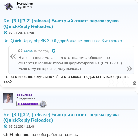
class
 listener 
implements
EventSubscriberInterface
Evangelion
{
phpBB 2.0.5
/** @var helper */
protected
$helper
;
Re: [3.1][3.2] [release] Быстрый ответ: перезагрузка
/**
(QuickReply Reloaded)
	 * Listener constructor.
С
07.01.2024 12:06
	 *
о
	 * @param helper $helper
о
Re: Quick Reply phpBB 3.0.6 доработка встроенного быстрого о
	 *
б
	 * @return void
щ
е
Metal
писал(а):
	 */
н
public
function
 __construct
(
helper 
$helper
)
Я для данного мода сделал отправку сообщения по
и
{
е
ctrl+enter и горячие клавиши форматирования (Ctrl+B/I/U...)
$this
->
helper 
=
$helper
;
Если кому интересно, могу выложить.
}
Не реализовано случайно? Или кто может подсказать как сделать
/**
это?
	 * Assign functions defined in this class to 
event listeners in the core.
	 *
Татьяна5
	 * @return array
Поддержка
	 */
static
public
function
 getSubscribedEvents
()
{
Re: [3.1][3.2] [release] Быстрый ответ: перезагрузка
return
[
(QuickReply Reloaded)
'core.page_header_after'
=>
'page_header'
,
С
07.01.2024 12:46
о
'core.viewforum_modify_page_title'
=>
о
Ctrl+Enter вполне себе работает сейчас
'viewforum'
,
б