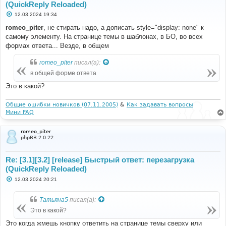
(QuickReply Reloaded)
[
'topic_title'
];
$data
[
'author'
]
=
$event
[
'topic_data'
]
С
12.03.2024 19:34
[
'topic_first_poster_name'
];
о
о
romeo_piter
, не стирать надо, а дописать style="display: none" к
$data
[
'published_time'
]
=
(
int
)
б
$event
[
'topic_data'
][
'topic_time'
];
самому элементу. На странице темы в шаблонах, в БО, во всех
щ
$data
[
'section'
]
=
$event
[
'topic_data'
]
е
формах ответа... Везде, в общем
[
'forum_name'
];
н
и
romeo_piter
писал(а):
е
// Extract description
if
(
$this
->
helper
->
check_replies
()
&&
$this
-
в общей форме ответа
>
helper
->
is_reply
(
$event
[
'post_list'
],
Это в какой?
$first_post_id
,
$post_id
))
{
$data
[
'description'
]
=
$this
->
helper
-
Общие ошибки новичков (07.11.2005)
&
Как задавать вопросы
>
extract_description
(
$post_id
);
Мини FAQ
}
else
if
((
int
)
$event
[
'start'
]
>
0
)
romeo_piter
{
phpBB 2.0.22
$data
[
'description'
]
=
$this
->
helper
-
>
extract_description
(
array_keys
(
$event
[
'rowset'
])
[
0
]);
Re: [3.1][3.2] [release] Быстрый ответ: перезагрузка
}
(QuickReply Reloaded)
else
{
С
12.03.2024 20:21
о
if
(
isset
(
$event
[
'rowset'
]
о
[
$first_post_id
]))
{
б
Татьяна5
писал(а):
$data
[
'description'
]
=
$event
[
'rowset'
]
щ
[
$first_post_id
][
'post_text'
];
е
Это в какой?
н
}
else
{
и
Это когда жмешь кнопку ответить на странице темы сверху или
// Handle the case where the key does 