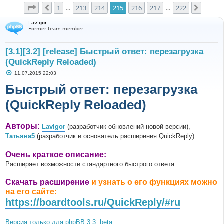
Страница
215
из
222
1
213
214
215
216
217
222
Пред.
След.
…
…
LavIgor
Former team member
[3.1][3.2] [release] Быстрый ответ: перезагрузка
(QuickReply Reloaded)
С
11.07.2015 22:03
о
о
Быстрый ответ: перезагрузка
б
щ
(QuickReply Reloaded)
е
н
и
е
Авторы:
LavIgor
(разработчик обновлений новой версии),
Татьяна5
(разработчик и основатель расширения QuickReply)
Очень краткое описание:
Расширяет возможности стандартного быстрого ответа.
Скачать расширение
и узнать о его функциях можно
на его сайте:
https://boardtools.ru/QuickReply/#ru
Версия только для phpBB 3.3, beta