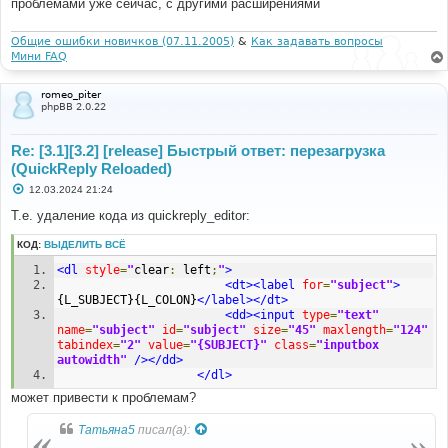
проблемами уже сейчас, с другими расширениями
Общие ошибки новичков (07.11.2005)
&
Как задавать вопросы
Мини FAQ
romeo_piter
phpBB 2.0.22
Re: [3.1][3.2] [release] Быстрый ответ: перезагрузка
(QuickReply Reloaded)
С
12.03.2024 21:24
о
о
Т.е. удаление кода из quickreply_editor:
б
щ
КОД:
ВЫДЕЛИТЬ ВСЁ
е
н
<dl
style
=
"
clear
:
 left
;
"
>
и
е
<dt><label
for
=
"subject"
>
{L_SUBJECT}{L_COLON}
</label></dt>
<dd><input
type
=
"text"
name
=
"subject"
id
=
"subject"
size
=
"45"
maxlength
=
"124"
tabindex
=
"2"
value
=
"{SUBJECT}"
class
=
"inputbox 
autowidth"
/></dd>
</dl>
может привести к проблемам?
Татьяна5
писал(а):