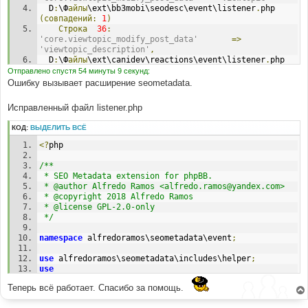
  D
:
\Ф
айлы
\ext\bb3mobi\seodesc\event\listener
.
php 
(совпадений:
1
)
Строка
36
:
'core.viewtopic_modify_post_data'
=>
'viewtopic_description'
,
  D
:
\Ф
айлы
\ext\canidev\reactions\event\listener
.
php 
(совпадений:
1
)
Отправлено спустя 54 минуты 9 секунд:
Строка
89
:
Ошибку вызывает расширение seometadata.
'core.viewtopic_modify_post_data'
=>
'viewtopic_modify_data'
,
Исправленный файл listener.php
  D
:
\Ф
айлы
\ext\ppk\bb3hide\event\listener
.
php 
(совпадений:
1
)
КОД:
ВЫДЕЛИТЬ ВСЁ
Строка
100
:
'core.viewtopic_modify_post_data'
=>
<?
php
'bb3hide_get_posts_data'
,
  D
:
\Ф
айлы
\ext\ppk\phpbb3fixes\event\listener
.
php 
/**
(совпадений:
1
)
 * SEO Metadata extension for phpBB.
Строка
89
:
 * @author Alfredo Ramos <alfredo.ramos@yandex.com>
'core.viewtopic_modify_post_data'
=>
 * @copyright 2018 Alfredo Ramos
'display_topic_views'
,
 * @license GPL-2.0-only
 */
namespace
 alfredoramos\seometadata\event
;
use
 alfredoramos\seometadata\includes\helper
;
use
Symfony
\Component\EventDispatcher\EventSubscriberInte
Теперь всё работает. Спасибо за помощь.
rface
;