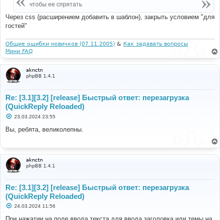
чтобы ее спрятать
Через css (расширением добавить в шаблон), закрыть условием "для
гостей"
Общие ошибки новичков (07.11.2005)
&
Как задавать вопросы
Мини FAQ
aknctn
phpBB 1.4.1
Re: [3.1][3.2] [release] Быстрый ответ: перезагрузка
(QuickReply Reloaded)
С
23.03.2024 23:55
о
о
Вы, ребята, великолепны.
б
щ
е
н
и
aknctn
е
phpBB 1.4.1
Re: [3.1][3.2] [release] Быстрый ответ: перезагрузка
(QuickReply Reloaded)
С
24.03.2024 11:56
о
о
При нажатии на поле ввода текста для ввода заголовка или темы на