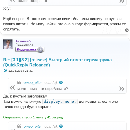
там не так просто
:cry:
Ещё вопрос. В гостевом режиме висит бельмом никому не нужная
иконка цитаты. Не могу найти, где она в коде формируется, чтобы ее
спрятать.
Татьяна5
Поддержка
Re: [3.1][3.2] [release] Быстрый ответ: перезагрузка
(QuickReply Reloaded)
С
12.03.2024 21:31
о
о
б
romeo_piter
писал(а):
щ
е
может привести к проблемам?
н
и
Да, к пустым заголовкам
е
Там можно напрямую
display: none;
дописывать, если оно
точно всегда будет скрыто
Отправлено спустя 1 минуту 41 секунду:
romeo_piter
писал(а):