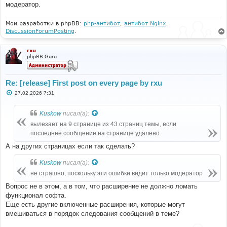
модератор.
Мои разработки в phpBB:
php-антибот
,
антибот Nginx
,
DiscussionForumPosting
.
rxu
phpBB Guru
Re: [release] First post on every page by rxu
С
27.02.2026 7:31
о
о
б
Kuskow
писал(а):
щ
е
вылезает на 9 странице из 43 страниц темы, если
н
последнее сообщение на странице удалено.
и
е
А на других страницах если так сделать?
Kuskow
писал(а):
не страшно, поскольку эти ошибки видит только модератор
Вопрос не в этом, а в том, что расширение не должно ломать
функционал софта.
Еще есть другие включенные расширения, которые могут
вмешиваться в порядок следования сообщений в теме?