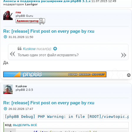
Анонсы и поддержка расширений для phpBB 3.1.x
11.07.2015 12:49
модератором
LavIgor
rxu
phpBB Guru
Re: [release] First post on every page by rxu
С
31.01.2026 11:50
о
о
б
Kuskow
писал(а):
щ
е
Только один этот файл исправлять?
н
и
Да.
е
Kuskow
phpBB 2.0.5
Re: [release] First post on every page by rxu
С
26.02.2026 17:47
о
о
[phpBB Debug] PHP Warning: in file [ROOT]/viewtopic.ph
б
щ
КОД:
ВЫДЕЛИТЬ ВСЁ
е
н