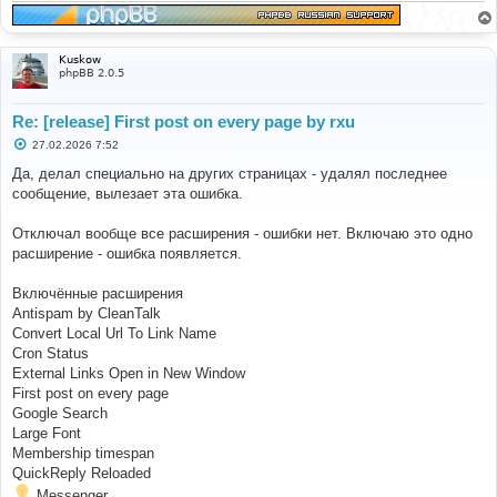
Kuskow
phpBB 2.0.5
Re: [release] First post on every page by rxu
С
27.02.2026 7:52
о
о
Да, делал специально на других страницах - удалял последнее
б
сообщение, вылезает эта ошибка.
щ
е
н
Отключал вообще все расширения - ошибки нет. Включаю это одно
и
е
расширение - ошибка появляется.
Включённые расширения
Antispam by CleanTalk
Convert Local Url To Link Name
Cron Status
External Links Open in New Window
First post on every page
Google Search
Large Font
Membership timespan
QuickReply Reloaded
Messenger