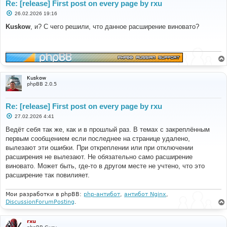
Re: [release] First post on every page by rxu
С
26.02.2026 19:16
о
о
Kuskow
, и? С чего решили, что данное расширение виновато?
б
щ
е
н
и
е
Kuskow
phpBB 2.0.5
Re: [release] First post on every page by rxu
С
27.02.2026 4:41
о
о
Ведёт себя так же, как и в прошлый раз. В темах с закреплённым
б
первым сообщением если последнее на странице удалено,
щ
е
вылезают эти ошибки. При откреплении или при отключении
н
расширения не вылезают. Не обязательно само расширение
и
е
виновато. Может быть, где-то в другом месте не учтено, что это
расширение так повилияет.
Мои разработки в phpBB:
php-антибот
,
антибот Nginx
,
DiscussionForumPosting
.
rxu