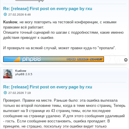
Re: [release] First post on every page by rxu
С
27.02.2026 6:46
о
о
Kuskow
, не могу повторить на тестовой конференции, с новыми
б
правками всё работает.
щ
е
Опишите точный сценарий по шагам с подробностями, какие именно
н
действия приводят к ошибке.
и
е
И проверьте на всякий случай, может правки куда-то "пропали".
Kuskow
phpBB 2.0.5
Re: [release] First post on every page by rxu
С
27.02.2026 7:19
о
о
Проверил. Правки на месте. Раньше было: эта ошибка вылезала
б
только во второй половине темы, когда в теме много страниц. Теперь
щ
е
вылезает на 9 странице из 43 страниц темы, если последнее
н
сообщение на странице удалено. И для этого сообщения удаливший
и
е
- гость. Если сообщение восстановить, ошибка пропадает. В
принципе, не страшно, поскольку эти ошибки видит только