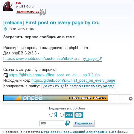
rxu
phpBB Guru
[release] First post on every page by rxu
С
09.01.2015 15:06
о
о
Закрепить первое сообщение в теме
б
щ
е
Расширение прошло валидацию на phpbb.com:
н
Для phpBB 3.2/3.3 -
и
е
https://www.phpbb.com/customise/db/exte ... ry_page_3/
Скачать актуальную версию:
https://github.com/rxu/first_post_on_ev ... op-3.2.zip
Исходный код:
https://github.com/rxu/first_post_on_every_page
Копировать в папку:
/ext/rxu/firstpostoneverypage/
Поддержать phpBB Guru
Перенесено из форума
Бета-версии расширений для phpBB 3.1.x
в форум