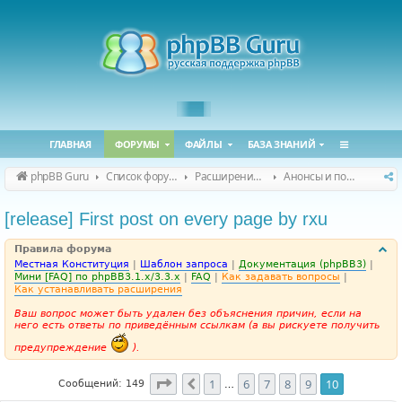
ГЛАВНАЯ
ФОРУМЫ
ФАЙЛЫ
БАЗА ЗНАНИЙ
phpBB Guru
Список форумов
Расширения phpBB
Анонсы и поддержка расширений для phpBB
[release] First post on every page by rxu
Правила форума
Местная Конституция
|
Шаблон запроса
|
Документация (phpBB3)
|
Мини [FAQ] по phpBB3.1.x/3.3.x
|
FAQ
|
Как задавать вопросы
|
Как устанавливать расширения
Ваш вопрос может быть удален без объяснения причин, если на
него есть ответы по приведённым ссылкам (а вы рискуете получить
предупреждение
).
Страница
10
из
10
1
6
7
8
9
10
Пред.
Сообщений: 149
…