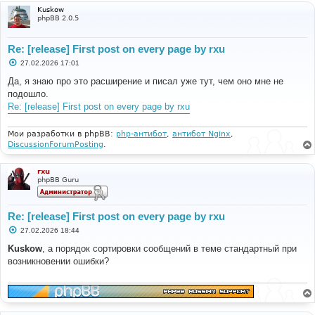
Kuskow
phpBB 2.0.5
Re: [release] First post on every page by rxu
С
27.02.2026 17:01
о
о
Да, я знаю про это расширение и писал уже тут, чем оно мне не
б
подошло.
щ
е
Re: [release] First post on every page by rxu
н
и
е
Мои разработки в phpBB:
php-антибот
,
антибот Nginx
,
DiscussionForumPosting
.
rxu
phpBB Guru
Re: [release] First post on every page by rxu
С
27.02.2026 18:44
о
о
Kuskow
, а порядок сортировки сообщений в теме стандартный при
б
возникновении ошибки?
щ
е
н
и
е