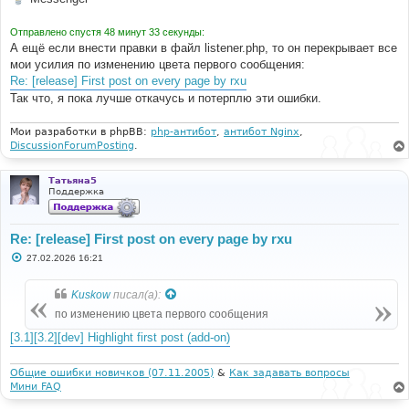
Отправлено спустя 48 минут 33 секунды:
А ещё если внести правки в файл listener.php, то он перекрывает все
мои усилия по изменению цвета первого сообщения:
Re: [release] First post on every page by rxu
Так что, я пока лучше откачусь и потерплю эти ошибки.
Мои разработки в phpBB:
php-антибот
,
антибот Nginx
,
DiscussionForumPosting
.
Татьяна5
Поддержка
Re: [release] First post on every page by rxu
С
27.02.2026 16:21
о
о
б
Kuskow
писал(а):
щ
е
по изменению цвета первого сообщения
н
и
[3.1][3.2][dev] Highlight first post (add-on)
е
Общие ошибки новичков (07.11.2005)
&
Как задавать вопросы
Мини FAQ