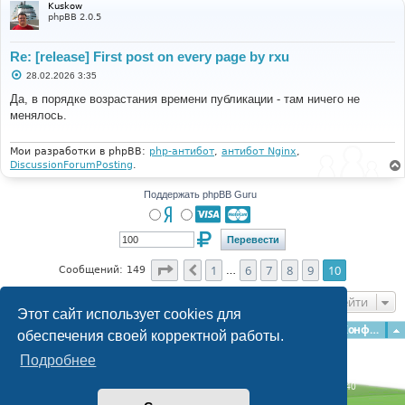
Kuskow
phpBB 2.0.5
Re: [release] First post on every page by rxu
С
28.02.2026 3:35
о
о
Да, в порядке возрастания времени публикации - там ничего не
б
менялось.
щ
е
н
и
Мои разработки в phpBB:
php-антибот
,
антибот Nginx
,
е
DiscussionForumPosting
.
Поддержать phpBB Guru
Страница
10
из
10
1
6
7
8
9
10
Пред.
Сообщений: 149
…
Перейти
Этот сайт использует cookies для
Главная
Форумы
Наша команда
О команде
Конфиденциальность
обеспечения своей корректной работы.
Подробнее
Time: 0.238s
| Peak Memory Usage: 3.14 МБ | GZIP: Off |
Queries: 40
© phpBB Guru, 2004—2026