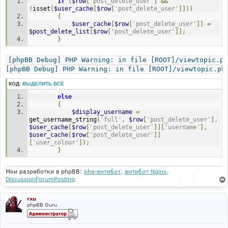
if
(
$row
[
'post_delete_user'
]
&&
и
е
!
isset
(
$user_cache
[
$row
[
'post_delete_user'
]]))
{
$user_cache
[
$row
[
'post_delete_user'
]]
=
$post_delete_list
[
$row
[
'post_delete_user'
]];
}
[phpBB Debug] PHP Warning: in file [ROOT]/viewtopic.ph
[phpBB Debug] PHP Warning: in file [ROOT]/viewtopic.ph
КОД:
ВЫДЕЛИТЬ ВСЁ
else
{
$display_username
=
get_username_string
(
'full'
,
$row
[
'post_delete_user'
],
$user_cache
[
$row
[
'post_delete_user'
]][
'username'
],
$user_cache
[
$row
[
'post_delete_user'
]]
[
'user_colour'
]);
}
Мои разработки в phpBB:
php-антибот
,
антибот Nginx
,
DiscussionForumPosting
.
rxu
phpBB Guru