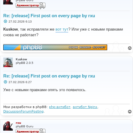
phpBB Guru
Re: [release] First post on every page by rxu
С
27.02.2026 6:13
о
о
Kuskow
, так исправляли же
вот тут
? Или уже с новыми правками
б
снова не работает?
щ
е
н
и
е
Kuskow
phpBB 2.0.5
Re: [release] First post on every page by rxu
С
27.02.2026 6:27
о
о
Уже с новыми правками опять это появилось.
б
щ
е
н
и
Мои разработки в phpBB:
php-антибот
,
антибот Nginx
,
е
DiscussionForumPosting
.
rxu
phpBB Guru