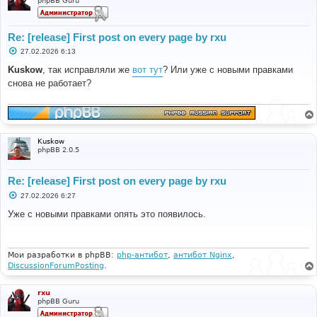
phpBB Guru
Re: [release] First post on every page by rxu
С
27.02.2026 6:13
о
о
Kuskow
, так исправляли же
вот тут
? Или уже с новыми правками
б
снова не работает?
щ
е
н
и
е
Kuskow
phpBB 2.0.5
Re: [release] First post on every page by rxu
С
27.02.2026 6:27
о
о
Уже с новыми правками опять это появилось.
б
щ
е
н
и
Мои разработки в phpBB:
php-антибот
,
антибот Nginx
,
е
DiscussionForumPosting
.
rxu
phpBB Guru