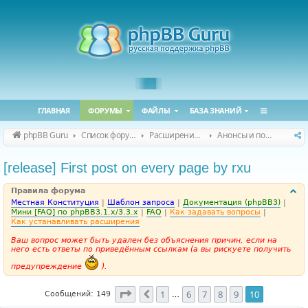
ГЛАВНАЯ
ФОРУМЫ
ФАЙЛЫ
БАЗА ЗНАНИЙ
phpBB Guru
Список форумов
Расширения phpBB
Анонсы и поддержка расширений для phpBB
[release] First post on every page by rxu
Правила форума
Местная Конституция
|
Шаблон запроса
|
Документация (phpBB3)
|
Мини [FAQ] по phpBB3.1.x/3.3.x
|
FAQ
|
Как задавать вопросы
|
Как устанавливать расширения
Ваш вопрос может быть удален без объяснения причин, если на
него есть ответы по приведённым ссылкам (а вы рискуете получить
предупреждение
).
Страница
10
из
10
1
6
7
8
9
10
Пред.
Сообщений: 149
…