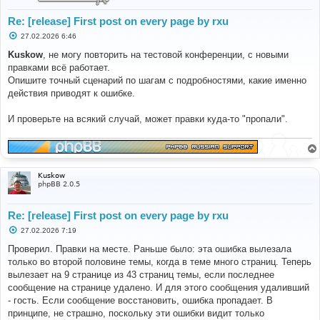
Re: [release] First post on every page by rxu
С
27.02.2026 6:46
о
о
Kuskow
, не могу повторить на тестовой конференции, с новыми
б
правками всё работает.
щ
е
Опишите точный сценарий по шагам с подробностями, какие именно
н
действия приводят к ошибке.
и
е
И проверьте на всякий случай, может правки куда-то "пропали".
Kuskow
phpBB 2.0.5
Re: [release] First post on every page by rxu
С
27.02.2026 7:19
о
о
Проверил. Правки на месте. Раньше было: эта ошибка вылезала
б
только во второй половине темы, когда в теме много страниц. Теперь
щ
е
вылезает на 9 странице из 43 страниц темы, если последнее
н
сообщение на странице удалено. И для этого сообщения удаливший
и
е
- гость. Если сообщение восстановить, ошибка пропадает. В
принципе, не страшно, поскольку эти ошибки видит только