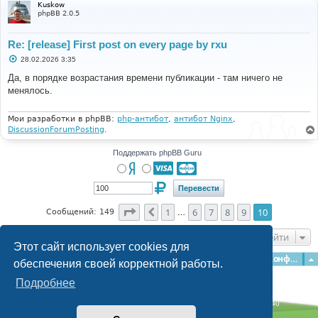
Kuskow
phpBB 2.0.5
Re: [release] First post on every page by rxu
С
28.02.2026 3:35
о
о
Да, в порядке возрастания времени публикации - там ничего не
б
менялось.
щ
е
н
и
Мои разработки в phpBB:
php-антибот
,
антибот Nginx
,
е
DiscussionForumPosting
.
Поддержать phpBB Guru
Страница
10
из
10
1
6
7
8
9
10
Пред.
Сообщений: 149
…
Перейти
Этот сайт использует cookies для
Главная
Форумы
Наша команда
О команде
Конфиденциальность
обеспечения своей корректной работы.
Подробнее
Time: 0.259s
| Peak Memory Usage: 3.14 МБ | GZIP: Off |
Queries: 40
© phpBB Guru, 2004—2026