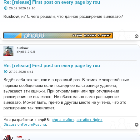
Re: [release] First post on every page by rxu
С
26.02.2026 19:16
о
о
Kuskow
, и? С чего решили, что данное расширение виновато?
б
щ
е
н
и
е
Kuskow
phpBB 2.0.5
Re: [release] First post on every page by rxu
С
27.02.2026 4:41
о
о
Ведёт себя так же, как и в прошлый раз. В темах с закреплённым
б
первым сообщением если последнее на странице удалено,
щ
е
вылезают эти ошибки. При откреплении или при отключении
н
расширения не вылезают. Не обязательно само расширение
и
е
виновато. Может быть, где-то в другом месте не учтено, что это
расширение так повилияет.
Мои разработки в phpBB:
php-антибот
,
антибот Nginx
,
DiscussionForumPosting
.
rxu