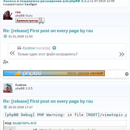
Анонсы и поддержка расширений для phpBB 3.1.x
11.07.2015 12:49
модератором
LavIgor
rxu
phpBB Guru
Re: [release] First post on every page by rxu
С
31.01.2026 11:50
о
о
б
Kuskow
писал(а):
щ
е
Только один этот файл исправлять?
н
и
Да.
е
Kuskow
phpBB 2.0.5
Re: [release] First post on every page by rxu
С
26.02.2026 17:47
о
о
[phpBB Debug] PHP Warning: in file [ROOT]/viewtopic.ph
б
щ
КОД:
ВЫДЕЛИТЬ ВСЁ
е
н