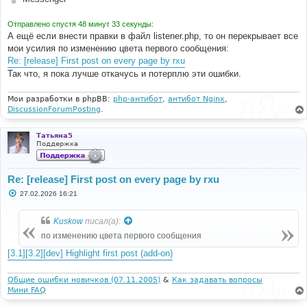
Отправлено спустя 48 минут 33 секунды:
А ещё если внести правки в файл listener.php, то он перекрывает все
мои усилия по изменению цвета первого сообщения:
Re: [release] First post on every page by rxu
Так что, я пока лучше откачусь и потерплю эти ошибки.
Мои разработки в phpBB:
php-антибот
,
антибот Nginx
,
DiscussionForumPosting
.
Татьяна5
Поддержка
Re: [release] First post on every page by rxu
С
27.02.2026 16:21
о
о
б
Kuskow
писал(а):
щ
е
по изменению цвета первого сообщения
н
и
[3.1][3.2][dev] Highlight first post (add-on)
е
Общие ошибки новичков (07.11.2005)
&
Как задавать вопросы
Мини FAQ