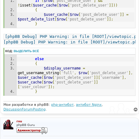
if
(
$row
[
'post_delete_user'
]
&&
и
е
!
isset
(
$user_cache
[
$row
[
'post_delete_user'
]]))
{
$user_cache
[
$row
[
'post_delete_user'
]]
=
$post_delete_list
[
$row
[
'post_delete_user'
]];
}
[phpBB Debug] PHP Warning: in file [ROOT]/viewtopic.ph
[phpBB Debug] PHP Warning: in file [ROOT]/viewtopic.ph
КОД:
ВЫДЕЛИТЬ ВСЁ
else
{
$display_username
=
get_username_string
(
'full'
,
$row
[
'post_delete_user'
],
$user_cache
[
$row
[
'post_delete_user'
]][
'username'
],
$user_cache
[
$row
[
'post_delete_user'
]]
[
'user_colour'
]);
}
Мои разработки в phpBB:
php-антибот
,
антибот Nginx
,
DiscussionForumPosting
.
rxu
phpBB Guru