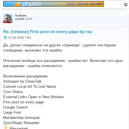
Kuskow
phpBB 2.0.5
Re: [release] First post on every page by rxu
С
27.02.2026 7:52
о
о
Да, делал специально на других страницах - удалял последнее
б
сообщение, вылезает эта ошибка.
щ
е
н
Отключал вообще все расширения - ошибки нет. Включаю это одно
и
е
расширение - ошибка появляется.
Включённые расширения
Antispam by CleanTalk
Convert Local Url To Link Name
Cron Status
External Links Open in New Window
First post on every page
Google Search
Large Font
Membership timespan
QuickReply Reloaded
Messenger