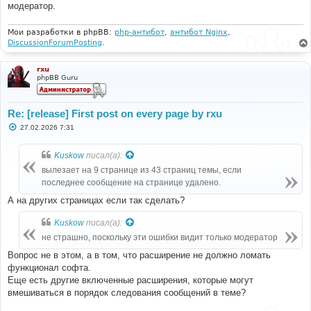
модератор.
Мои разработки в phpBB:
php-антибот
,
антибот Nginx
,
DiscussionForumPosting
.
rxu
phpBB Guru
Re: [release] First post on every page by rxu
С
27.02.2026 7:31
о
о
б
Kuskow
писал(а):
щ
е
вылезает на 9 странице из 43 страниц темы, если
н
последнее сообщение на странице удалено.
и
е
А на других страницах если так сделать?
Kuskow
писал(а):
не страшно, поскольку эти ошибки видит только модератор
Вопрос не в этом, а в том, что расширение не должно ломать
функционал софта.
Еще есть другие включенные расширения, которые могут
вмешиваться в порядок следования сообщений в теме?