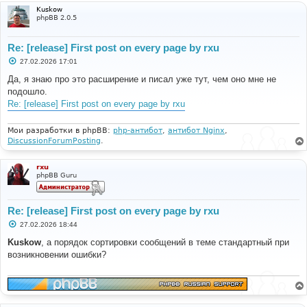
Kuskow
phpBB 2.0.5
Re: [release] First post on every page by rxu
С
27.02.2026 17:01
о
о
Да, я знаю про это расширение и писал уже тут, чем оно мне не
б
подошло.
щ
е
Re: [release] First post on every page by rxu
н
и
е
Мои разработки в phpBB:
php-антибот
,
антибот Nginx
,
DiscussionForumPosting
.
rxu
phpBB Guru
Re: [release] First post on every page by rxu
С
27.02.2026 18:44
о
о
Kuskow
, а порядок сортировки сообщений в теме стандартный при
б
возникновении ошибки?
щ
е
н
и
е