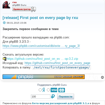
rxu
phpBB Guru
[release] First post on every page by rxu
С
09.01.2015 15:06
о
о
Закрепить первое сообщение в теме
б
щ
е
Расширение прошло валидацию на phpbb.com:
н
Для phpBB 3.2/3.3 -
и
е
https://www.phpbb.com/customise/db/exte ... ry_page_3/
Скачать актуальную версию:
https://github.com/rxu/first_post_on_ev ... op-3.2.zip
Исходный код:
https://github.com/rxu/first_post_on_every_page
Копировать в папку:
/ext/rxu/firstpostoneverypage/
Поддержать phpBB Guru
Перенесено из форума
Бета-версии расширений для phpBB 3.1.x
в форум