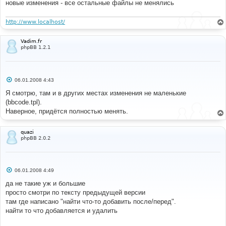
новые изменения - все остальные файлы не менялись
http://www.localhost/
Vadim.fr
phpBB 1.2.1
С
06.01.2008 4:43
о
о
Я смотрю, там и в других местах изменения не маленькие
б
(bbcode.tpl).
щ
е
Наверное, придётся полностью менять.
н
и
е
quazi
phpBB 2.0.2
С
06.01.2008 4:49
о
о
да не такие уж и большие
б
просто смотри по тексту предыдущей версии
щ
е
там где написано "найти что-то добавить после/перед".
н
найти то что добавляется и удалить
и
е