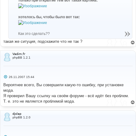
только при открытие тем вот такая картина:
и
е
хотелось бы, чтобы было вот так:
Как это сделать??
такая же ситуция, подскажите что не так ?
Vadim.fr
phpBB 1.2.1
С
26.11.2007 15:44
о
о
Вероятнее всего, Вы совершили какую-то ошибку, при установке
б
мода.
щ
е
Я проверил Вашу ссылку на своём форуме - всё идёт без проблем.
н
Т. е. это не является проблемой мода.
и
е
djslap
phpBB 1.2.0