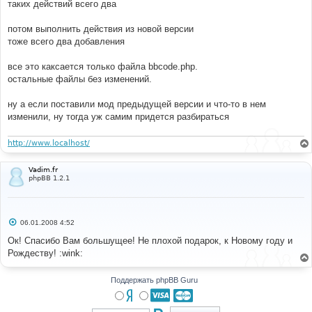
таких действий всего два
потом выполнить действия из новой версии
тоже всего два добавления
все это каксается только файла bbcode.php.
остальные файлы без изменений.
ну а если поставили мод предыдущей версии и что-то в нем
изменили, ну тогда уж самим придется разбираться
http://www.localhost/
Vadim.fr
phpBB 1.2.1
С
06.01.2008 4:52
о
о
Ок! Спасибо Вам большущее! Не плохой подарок, к Новому году и
б
Рождеству! :wink:
щ
е
н
и
Поддержать phpBB Guru
е