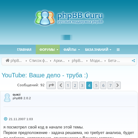
ГЛАВНАЯ
ФОРУМЫ
ФАЙЛЫ
БАЗА ЗНАНИЙ
phpBB Guru
Список форумов
Архивные форумы
phpBB 2.0.x (архив)
Модификация phpBB 2.0.x
Бета-версии модов для phpBB 2.0.x
YouTube: Ваше дело - труба :)
Страница
4
из
7
1
2
3
4
5
6
7
Пред.
След.
Сообщений: 92
quazi
phpBB 2.0.2
С
21.11.2007 1:03
о
о
я посмотрел свой код в начале этой темы.
б
Первое предположение - задача решаема, но требует анализа, будет
щ
е