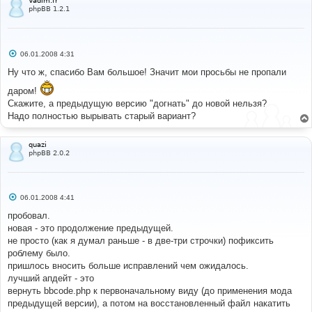
Vadim.fr
phpBB 1.2.1
С
06.01.2008 4:31
о
о
Ну что ж, спасибо Вам большое! Значит мои просьбы не пропали
б
щ
даром!
е
Скажите, а предыдущую версию "догнать" до новой нельзя?
н
и
Надо полностью вырывать старый вариант?
е
quazi
phpBB 2.0.2
С
06.01.2008 4:41
о
о
пробовал.
б
новая - это продолжение предыдущей.
щ
е
не просто (как я думал раньше - в две-три строчки) пофиксить
н
роблему было.
и
е
пришлось вносить больше исправлений чем ожидалось.
лучший апдейт - это
вернуть bbcode.php к первоначальному виду (до применения мода
предыдущей версии), а потом на восстановленный файл накатить