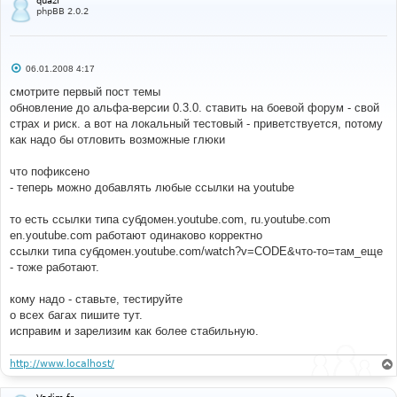
quazi
phpBB 2.0.2
С
06.01.2008 4:17
о
о
смотрите первый пост темы
б
обновление до альфа-версии 0.3.0. ставить на боевой форум - свой
щ
е
страх и риск. а вот на локальный тестовый - приветствуется, потому
н
как надо бы отловить возможные глюки
и
е
что пофиксено
- теперь можно добавлять любые ссылки на youtube
то есть ссылки типа субдомен.youtube.com, ru.youtube.com
en.youtube.com работают одинаково корректно
ссылки типа субдомен.youtube.com/watch?v=CODE&что-то=там_еще
- тоже работают.
кому надо - ставьте, тестируйте
о всех багах пишите тут.
исправим и зарелизим как более стабильную.
http://www.localhost/