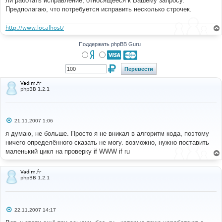
ли работать исправление, относящееся к Вашему запросу.
н
Предполагаю, что потребуется исправить несколько строчек.
и
е
http://www.localhost/
Поддержать phpBB Guru
Vadim.fr
phpBB 1.2.1
С
21.11.2007 1:06
о
о
я думаю, не больше. Просто я не вникал в алгоритм кода, поэтому
б
ничего определённого сказать не могу. возможно, нужно поставить
щ
е
маленький цикл на проверку if WWW if ru
н
и
е
Vadim.fr
phpBB 1.2.1
С
22.11.2007 14:17
о
о