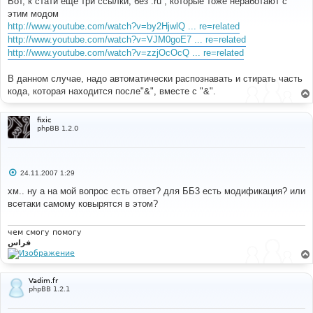
Вот, к стати ещё три ссылки, без .ru , которые тоже неработают с
б
этим модом
щ
е
http://www.youtube.com/watch?v=by2HjwlQ ... re=related
н
http://www.youtube.com/watch?v=VJM0goE7 ... re=related
и
е
http://www.youtube.com/watch?v=zzjOcOcQ ... re=related
В данном случае, надо автоматически распознавать и стирать часть
кода, которая находится после"&", вместе с "&".
fixic
phpBB 1.2.0
С
24.11.2007 1:29
о
о
хм.. ну а на мой вопрос есть ответ? для ББ3 есть модификация? или
б
всетаки самому ковырятся в этом?
щ
е
н
и
чем смогу помогу
е
فراس
Vadim.fr
phpBB 1.2.1