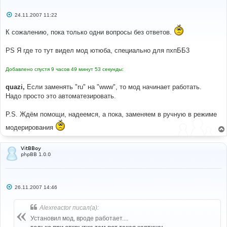
С
24.11.2007 11:22
о
о
К сожалению, пока только одни вопросы без ответов.
б
щ
е
PS Я где то тут видел мод ютюба, специально для пхпББ3
н
и
е
Добавлено спустя 9 часов 49 минут 53 секунды:
quazi,
Если заменять "ru" на "www", то мод начинает работать.
Надо просто это автоматезировать.
P.S. Ждём помощи, надеемся, а пока, заменяем в ручную в режиме
модерирования
VitBBoy
phpBB 1.0.0
С
26.11.2007 14:46
о
о
б
Alexreactor писал(а):
щ
е
Установил мод, вроде работает....
н