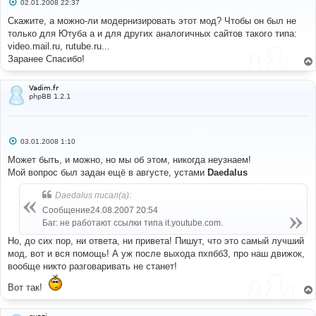
С
02.01.2008 22:37
о
о
Скажите, а можно-ли модернизировать этот мод? Чтобы он был не
б
только для Ютуба а и для других аналогичных сайтов такого типа:
щ
е
video.mail.ru, rutube.ru...
н
Заранее Спасибо!
и
е
Vadim.fr
phpBB 1.2.1
С
03.01.2008 1:10
о
о
Может быть, и можно, но мы об этом, никогда неузнаем!
б
Мой вопрос был задан ещё в августе, устами
Daedalus
щ
е
н
Daedalus писал(а):
и
е
Сообщение24.08.2007 20:54
Баг: не работают ссылки типа it.youtube.com.
Но, до сих пор, ни ответа, ни привета! Пишут, что это самый лучший
мод, вот и вся помощь! А уж после выхода пхпбб3, про наш движок,
вообще никто разговаривать не станет!
Вот так!