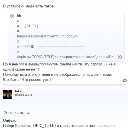
о
о
В установки мода есть такое:
б
щ
е
н
#
и
#-----[ OPEN ]------------------------------------------
е
#
templates/subSilver/viewforum_body.tpl
#
#-----[ FIND ]------------------------------------------
#
{topicrow.TOPIC_TITLE}</a></span><span class="gensmall">
Но я немогу в вышеупомянутом файле найти Эту строку... ( не в
одном скине её нет )
Помойму из-а этого у меня и не отобржается описание к теме.
Как быть? Что посоветуете?
Nikel
phpBB 2.0.5
С
19.07.2006 2:48
о
о
Undead
б
Найди {topicrow.TOPIC_TITLE} и глянь что возле него написанно ,
щ