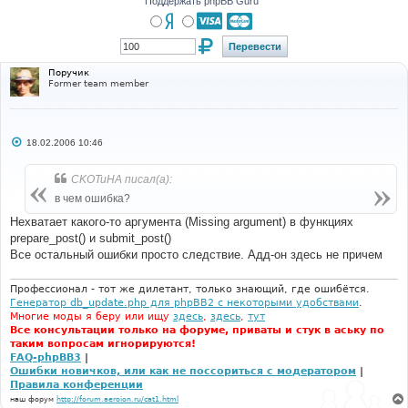
Поддержать phpBB Guru
Поручик
Former team member
С
18.02.2006 10:46
о
о
б
CKOTuHA писал(а):
щ
е
в чем ошибка?
н
и
Нехватает какого-то аргумента (Missing argument) в функциях
е
prepare_post() и submit_post()
Все остальный ошибки просто следствие. Адд-он здесь не причем
Профессионал - тот же дилетант, только знающий, где ошибётся.
Генератор db_update.php для phpBB2 с некоторыми удобствами
.
Многие моды я беру или ищу
здесь
,
здесь
,
тут
Все консультации только на форуме, приваты и стук в аську по
таким вопросам игнорируются!
FAQ-phpBB3
|
Ошибки новичков, или как не поссориться с модератором
|
Правила конференции
наш форум
http://forum.aeroion.ru/cat1.html