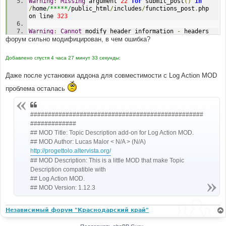
Warning
:
Missing
 argument 
22
for
 submit_post
()
in
/
home
/*****/
public_html
/
includes
/
functions_post
.
php 
on line 
323
Warning
:
Cannot
 modify header information 
-
 headers 
форум сильно модифицирован, в чем ошибка?
already sent 
by
(
output started at 
/
home
/*****/
public_html
/
includes
/
functions_post
.
php
:
2
19
)
in
/
home
/*****/
public_html
/
posting
.
php on line 
Добавлено спустя 4 часа 27 минут 33 секунды:
816
Даже после установки аддона для совместимости с Log Action MOD
Warning
:
Cannot
 modify header information 
-
 headers 
already sent 
by
(
output started at 
проблема осталась
/
home
/*****/
public_html
/
includes
/
functions_post
.
php
:
2
19
)
in
/
home
/*****/
public_html
/
includes
/
page_header
.
php on 
#################################################
line 
775
#############
Warning
:
Cannot
 modify header information 
-
 headers 
## MOD Title: Topic Description add-on for Log Action MOD.
already sent 
by
(
output started at 
## MOD Author: Lucas Malor < N/A > (N/A)
/
home
/*****/
public_html
/
includes
/
functions_post
.
php
:
2
http://progettolo.altervista.org/
19
)
in
/
home
/*****/
public_html
/
includes
/
page_header
.
php on 
## MOD Description: This is a little MOD that make Topic
line 
777
Description compatible with
## Log Action MOD.
Warning
:
Cannot
 modify header information 
-
 headers 
## MOD Version: 1.12.3
already sent 
by
(
output started at 
/
home
/*****/
public_html
/
includes
/
functions_post
.
php
:
2
19
)
in
Независимый форум "Краснодарский край"
/
home
/*****/
public_html
/
includes
/
page_header
.
php on 
line 
778