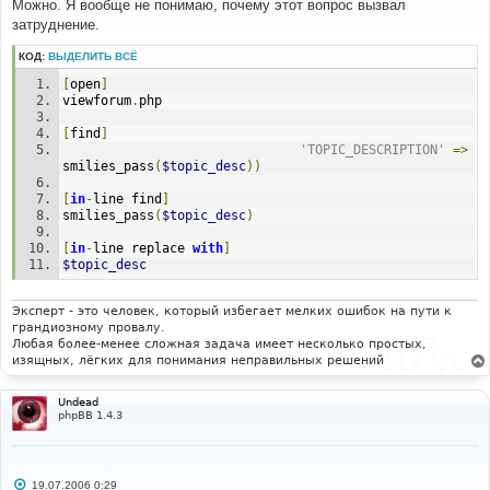
о
Можно. Я вообще не понимаю, почему этот вопрос вызвал
б
затруднение.
щ
е
н
КОД:
ВЫДЕЛИТЬ ВСЁ
и
е
[
open
]
viewforum
.
php
[
find
]
'TOPIC_DESCRIPTION'
=>
smilies_pass
(
$topic_desc
))
[
in
-
line find
]
smilies_pass
(
$topic_desc
)
[
in
-
line replace 
with
]
$topic_desc
Эксперт - это человек, который избегает мелких ошибок на пути к
грандиозному провалу.
Любая более-менее сложная задача имеет несколько простых,
изящных, лёгких для понимания неправильных решений
Undead
phpBB 1.4.3
С
19.07.2006 0:29