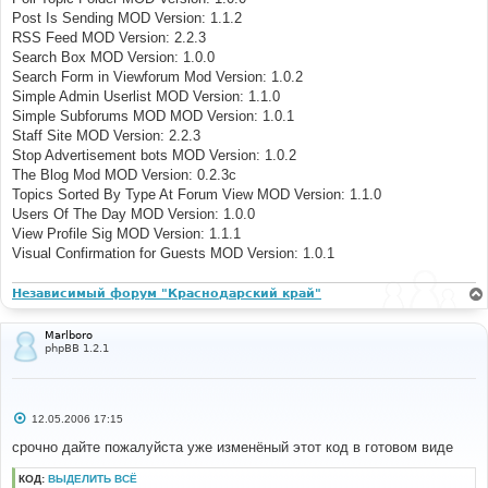
Post Is Sending MOD Version: 1.1.2
RSS Feed MOD Version: 2.2.3
Search Box MOD Version: 1.0.0
Search Form in Viewforum Mod Version: 1.0.2
Simple Admin Userlist MOD Version: 1.1.0
Simple Subforums MOD MOD Version: 1.0.1
Staff Site MOD Version: 2.2.3
Stop Advertisement bots MOD Version: 1.0.2
The Blog Mod MOD Version: 0.2.3c
Topics Sorted By Type At Forum View MOD Version: 1.1.0
Users Of The Day MOD Version: 1.0.0
View Profile Sig MOD Version: 1.1.1
Visual Confirmation for Guests MOD Version: 1.0.1
Независимый форум "Краснодарский край"
Marlboro
phpBB 1.2.1
С
12.05.2006 17:15
о
о
срочно дайте пожалуйста уже изменёный этот код в готовом виде
б
щ
КОД:
ВЫДЕЛИТЬ ВСЁ
е