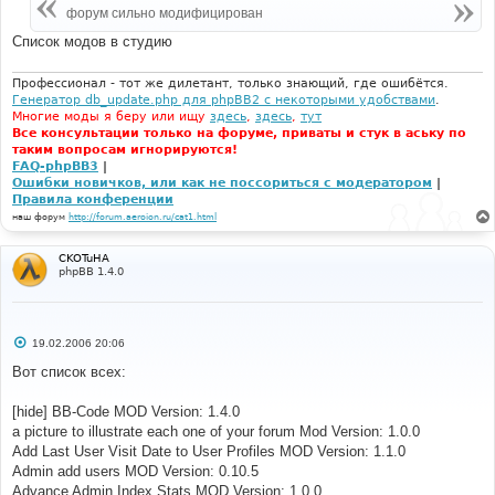
н
форум сильно модифицирован
и
е
Список модов в студию
Профессионал - тот же дилетант, только знающий, где ошибётся.
Генератор db_update.php для phpBB2 с некоторыми удобствами
.
Многие моды я беру или ищу
здесь
,
здесь
,
тут
Все консультации только на форуме, приваты и стук в аську по
таким вопросам игнорируются!
FAQ-phpBB3
|
Ошибки новичков, или как не поссориться с модератором
|
Правила конференции
наш форум
http://forum.aeroion.ru/cat1.html
CKOTuHA
phpBB 1.4.0
С
19.02.2006 20:06
о
о
Вот список всех:
б
щ
е
[hide] BB-Code MOD Version: 1.4.0
н
a picture to illustrate each one of your forum Mod Version: 1.0.0
и
е
Add Last User Visit Date to User Profiles MOD Version: 1.1.0
Admin add users MOD Version: 0.10.5
Advance Admin Index Stats MOD Version: 1.0.0