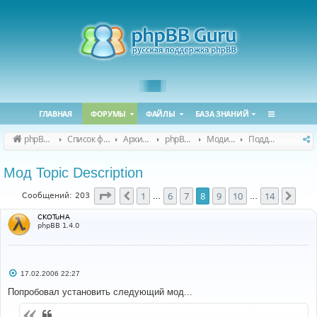
ГЛАВНАЯ
ФОРУМЫ
ФАЙЛЫ
БАЗА ЗНАНИЙ
phpBB Guru
Список форумов
Архивные форумы
phpBB 2.0.x (архив)
Модификация phpBB 2.0.x
Поддержка модов для phpBB 2.0.x
Мод Topic Description
Страница
8
из
14
1
6
7
8
9
10
14
Пред.
След
Сообщений: 203
…
…
CKOTuHA
phpBB 1.4.0
С
17.02.2006 22:27
о
о
Попробовал установить следующий мод...
б
щ
е