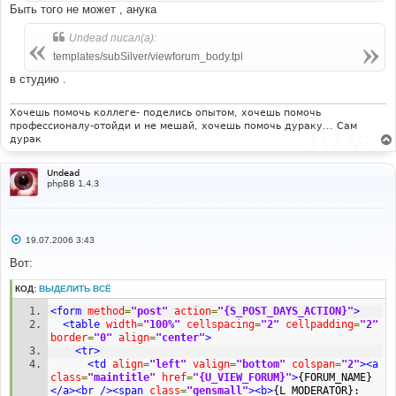
и
Быть того не может , анука
е
Undead писал(а):
templates/subSilver/viewforum_body.tpl
в студию .
Хочешь помочь коллеге- поделись опытом, хочешь помочь
профессионалу-отойди и не мешай, хочешь помочь дураку... Сам
дурак
Undead
phpBB 1.4.3
С
19.07.2006 3:43
о
о
Вот:
б
щ
КОД:
ВЫДЕЛИТЬ ВСЁ
е
н
<form
method
=
"post"
action
=
"{S_POST_DAYS_ACTION}"
>
и
е
<table
width
=
"100%"
cellspacing
=
"2"
cellpadding
=
"2"
border
=
"0"
align
=
"center"
>
<tr>
<td
align
=
"left"
valign
=
"bottom"
colspan
=
"2"
><a
class
=
"maintitle"
href
=
"{U_VIEW_FORUM}"
>
{FORUM_NAME}
</a><br
/><span
class
=
"gensmall"
><b>
{L_MODERATOR}: 