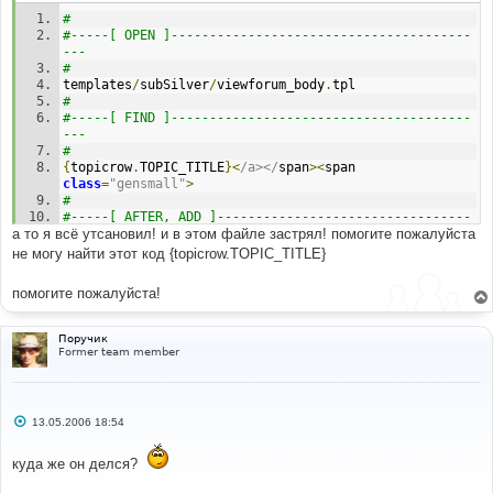
н
#
и
е
#-----[ OPEN ]---------------------------------------
---
#
templates
/
subSilver
/
viewforum_body
.
tpl
#
#-----[ FIND ]---------------------------------------
---
#
{
topicrow
.
TOPIC_TITLE
}<
/a></
span
><
span 
class
=
"gensmall"
>
#
#-----[ AFTER, ADD ]---------------------------------
а то я всё утсановил! и в этом файле застрял! помогите пожалуйста
---------
#
не могу найти этот код {topicrow.TOPIC_TITLE}
<!--
BEGIN
 switch_topic_desc 
-->
{
L_DESCRIPTION
}
:
помогите пожалуйста!
{
topicrow
.
switch_topic_desc
.
TOPIC_DESCRIPTION
}<
br 
/>
<!--
END
 switch_topic_desc 
-->
#
Поручик
#-----[ SAVE/CLOSE ALL FILES ]-----------------------
Former team member
-----------------
#
# EoM 
С
13.05.2006 18:54
о
о
б
куда же он делся?
щ
е