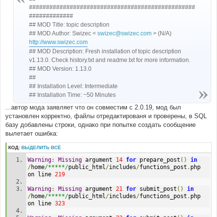
н
#################################################
и
#############
е
## MOD Title: topic description
## MOD Author: Swizec <
swizec@swizec.com
> (N/A)
http://www.swizec.com
## MOD Description: Fresh installation of topic description
v1.13.0. Check history.txt and readme.txt for more information.
## MOD Version: 1.13.0
##
## Installation Level: Intermediate
## Installation Time: ~50 Minutes
...автор мода заявляет что он совместим с 2.0.19, мод был
установлен корректно, файлы отредактированя и проверены, в SQL
базу добавлены строки, однако при попытке создать сообщение
вылетает ошибка:
КОД:
ВЫДЕЛИТЬ ВСЁ
Warning
:
Missing
 argument 
14
for
 prepare_post
()
in
/
home
/*****/
public_html
/
includes
/
functions_post
.
php 
on line 
219
Warning
:
Missing
 argument 
21
for
 submit_post
()
in
/
home
/*****/
public_html
/
includes
/
functions_post
.
php 
on line 
323