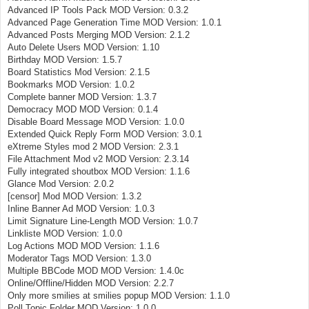
Advanced IP Tools Pack MOD Version: 0.3.2
Advanced Page Generation Time MOD Version: 1.0.1
Advanced Posts Merging MOD Version: 2.1.2
Auto Delete Users MOD Version: 1.10
Birthday MOD Version: 1.5.7
Board Statistics Mod Version: 2.1.5
Bookmarks MOD Version: 1.0.2
Complete banner MOD Version: 1.3.7
Democracy MOD MOD Version: 0.1.4
Disable Board Message MOD Version: 1.0.0
Extended Quick Reply Form MOD Version: 3.0.1
eXtreme Styles mod 2 MOD Version: 2.3.1
File Attachment Mod v2 MOD Version: 2.3.14
Fully integrated shoutbox MOD Version: 1.1.6
Glance Mod Version: 2.0.2
[censor] Mod MOD Version: 1.3.2
Inline Banner Ad MOD Version: 1.0.3
Limit Signature Line-Length MOD Version: 1.0.7
Linkliste MOD Version: 1.0.0
Log Actions MOD MOD Version: 1.1.6
Moderator Tags MOD Version: 1.3.0
Multiple BBCode MOD MOD Version: 1.4.0c
Online/Offline/Hidden MOD Version: 2.2.7
Only more smilies at smilies popup MOD Version: 1.1.0
Poll Topic Folder MOD Version: 1.0.0