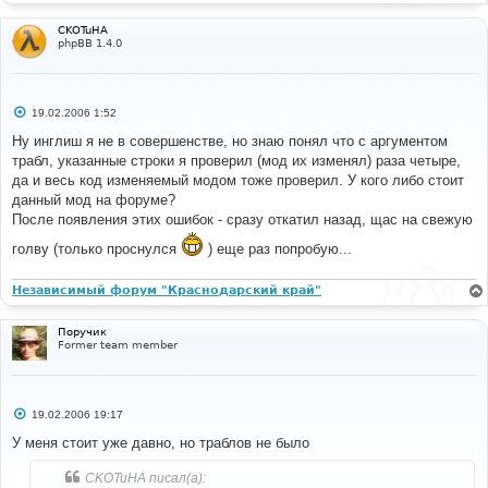
CKOTuHA
phpBB 1.4.0
С
19.02.2006 1:52
о
о
Ну инглиш я не в совершенстве, но знаю понял что с аргументом
б
трабл, указанные строки я проверил (мод их изменял) раза четыре,
щ
е
да и весь код изменяемый модом тоже проверил. У кого либо стоит
н
данный мод на форуме?
и
е
После появления этих ошибок - сразу откатил назад, щас на свежую
голву (только проснулся
) еще раз попробую...
Независимый форум "Краснодарский край"
Поручик
Former team member
С
19.02.2006 19:17
о
о
У меня стоит уже давно, но траблов не было
б
щ
CKOTuHA писал(а):
е