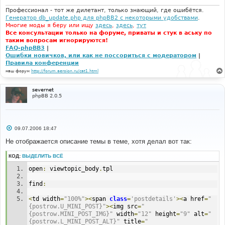
н
и
Профессионал - тот же дилетант, только знающий, где ошибётся.
е
Генератор db_update.php для phpBB2 с некоторыми удобствами
.
Многие моды я беру или ищу
здесь
,
здесь
,
тут
Все консультации только на форуме, приваты и стук в аську по
таким вопросам игнорируются!
FAQ-phpBB3
|
Ошибки новичков, или как не поссориться с модератором
|
Правила конференции
наш форум
http://forum.aeroion.ru/cat1.html
severnet
phpBB 2.0.5
С
09.07.2006 18:47
о
о
Не отображается описание темы в теме, хотя делал вот так:
б
щ
КОД:
ВЫДЕЛИТЬ ВСЁ
е
н
open
:
 viewtopic_body
.
tpl
и
е
find
:
<
td width
=
"100%"
><
span 
class
=
'postdetails'
><
a href
=
"
{postrow.U_MINI_POST}"
><
img src
=
"
{postrow.MINI_POST_IMG}"
 width
=
"12"
 height
=
"9"
 alt
=
"
{postrow.L_MINI_POST_ALT}"
 title
=
"