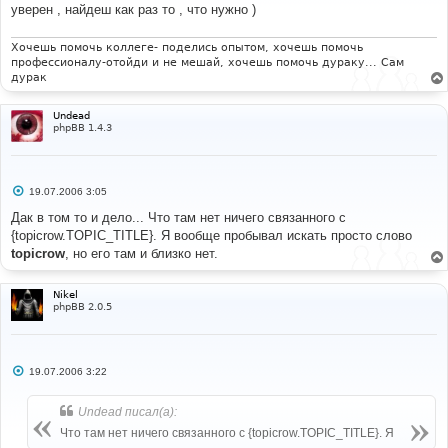
е
уверен , найдеш как раз то , что нужно )
н
и
е
Хочешь помочь коллеге- поделись опытом, хочешь помочь
профессионалу-отойди и не мешай, хочешь помочь дураку... Сам
дурак
Undead
phpBB 1.4.3
С
19.07.2006 3:05
о
о
Дак в том то и дело... Что там нет ничего связанного с
б
{topicrow.TOPIC_TITLE}. Я вообще пробывал искать просто слово
щ
е
topicrow
, но его там и близко нет.
н
и
е
Nikel
phpBB 2.0.5
С
19.07.2006 3:22
о
о
б
Undead писал(а):
щ
е
Что там нет ничего связанного с {topicrow.TOPIC_TITLE}. Я
н