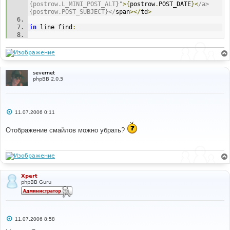
{postrow.L_MINI_POST_ALT}"
>{
postrow
.
POST_DATE
}<
/a> 
{postrow.POST_SUBJECT}</
span
></
td
>
in
 line find
:
{
postrow
.
POST_SUBJECT
}
in
 line after
:
{
TOPIC_DESCRIPTION
}
severnet
phpBB 2.0.5
С
11.07.2006 0:11
о
о
Отображение смайлов можно убрать?
б
щ
е
н
и
е
Xpert
phpBB Guru
С
11.07.2006 8:58
о