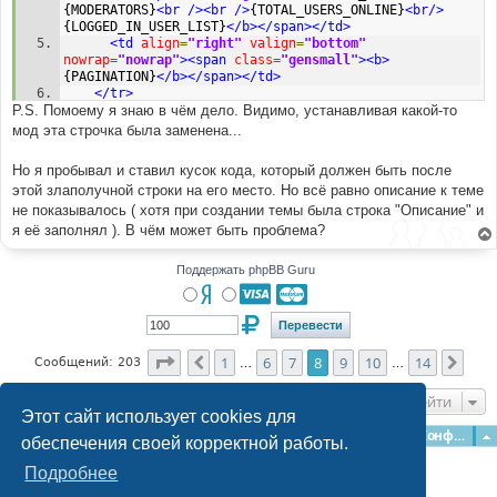
{MODERATORS}
<br
/><br
/>
{TOTAL_USERS_ONLINE}
<br/>
{LOGGED_IN_USER_LIST}
</b></span></td>
<td
align
=
"right"
valign
=
"bottom"
nowrap
=
"nowrap"
><span
class
=
"gensmall"
><b>
{PAGINATION}
</b></span></td>
</tr>
P.S. Помоему я знаю в чём дело. Видимо, устанавливая какой-то
<tr>
<td
align
=
"left"
valign
=
"middle"
width
=
"50"
><a
мод эта строчка была заменена...
href
=
"{U_POST_NEW_TOPIC}"
><img
src
=
"{POST_IMG}"
border
=
"0"
alt
=
"{L_POST_NEW_TOPIC}"
/></a></td>
Но я пробывал и ставил кусок кода, который должен быть после
<td
align
=
"left"
valign
=
"middle"
class
=
"nav"
этой злаполучной строки на его место. Но всё равно описание к теме
width
=
"100%"
><span
class
=
"nav"
>
&nbsp;&nbsp;&nbsp;
<a
не показывалось ( хотя при создании темы была строка "Описание" и
href
=
"{U_INDEX}"
class
=
"nav"
>
{L_INDEX}
</a>
 -> 
<a
class
=
"nav"
href
=
"{U_VIEW_FORUM}"
>
{FORUM_NAME}
</a>
я её заполнял ). В чём может быть проблема?
</span></td>
<td
align
=
"right"
valign
=
"bottom"
class
=
"nav"
Поддержать phpBB Guru
nowrap
=
"nowrap"
><span
class
=
"gensmall"
><a
href
=
"
{U_MARK_READ}"
>
{L_MARK_TOPICS_READ}
</a></span></td>
</tr>
</table>
<table
border
Страница
=
"0"
cellpadding
8
из
14
=
"4"
cellspacing
=
"1"
1
6
7
8
9
10
14
Пред.
След
Сообщений: 203
…
…
width
=
"100%"
class
=
"forumline"
>
<tr>
Перейти
<th
colspan
=
"2"
align
=
"center"
height
=
"25"
Этот сайт использует cookies для
class
=
"thCornerL"
nowrap
=
"nowrap"
>
&nbsp;
Главная
Форумы
Наша команда
О команде
Конфиденциальность
обеспечения своей корректной работы.
{L_TOPICS}&nbsp;
</th>
<th
width
=
"50"
align
=
"center"
class
=
"thTop"
Подробнее
nowrap
=
"nowrap"
>
&nbsp;{L_REPLIES}&nbsp;
</th>
<th
width
=
"100"
align
=
"center"
class
=
"thTop"