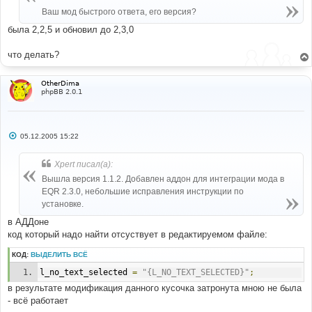
Ваш мод быстрого ответа, его версия?
была 2,2,5 и обновил до 2,3,0
что делать?
OtherDima
phpBB 2.0.1
С
05.12.2005 15:22
о
о
б
Xpert писал(а):
щ
е
Вышла версия 1.1.2. Добавлен аддон для интеграции мода в
н
EQR 2.3.0, небольшие исправления инструкции по
и
е
установке.
в АДДоне
код который надо найти отсуствует в редактируемом файле:
КОД:
ВЫДЕЛИТЬ ВСЁ
l_no_text_selected 
=
"{L_NO_TEXT_SELECTED}"
;
в результате модификация данного кусочка затронута мною не была
- всё работает