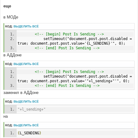
еще
в МОДе
КОД:
ВЫДЕЛИТЬ ВСЁ
<!-- [begin] Post Is Sending -->
	        setTimeout("document.post.post.disabled = 
true; document.post.post.value='{L_SENDING}'", 0); 
<!-- [end] Post Is Sending -->
в АДДоне
КОД:
ВЫДЕЛИТЬ ВСЁ
<!-- [begin] Post Is Sending -->
	        setTimeout("document.post.post.disabled = 
true; document.post.post.value='"+l_sending+"'", 0); 
<!-- [end] Post Is Sending -->
заменил в АДДоне
КОД:
ВЫДЕЛИТЬ ВСЁ
"+l_sending+"
на
КОД:
ВЫДЕЛИТЬ ВСЁ
{
L_SENDING
}