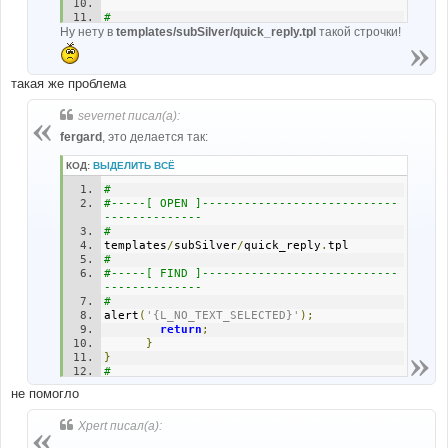
#
Ну нету в
#-----[ AFTER, ADD ]----------------------
templates/subSilver/quick_reply.tpl
такой строчки!
--------------------
#
l_sending 
=
"{L_SENDING}"
;
такая же проблема
severnet писал(а):
fergard
, это делается так:
КОД:
ВЫДЕЛИТЬ ВСЁ
# 
#-----[ OPEN ]----------------------------
-------------- 
# 
templates
/
subSilver
/
quick_reply
.
tpl
# 
#-----[ FIND ]----------------------------
-------------- 
# 
alert
(
'{L_NO_TEXT_SELECTED}'
);
return
;
}
}
# 
#-----[ AFTER, ADD ]----------------------
не помогло
-------------------- 
# 
Xpert писал(а):
l_sending 
=
"{L_SENDING}"
;