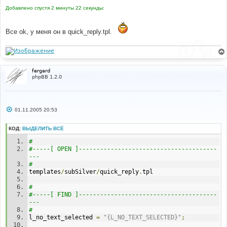
Добавлено спустя 2 минуты 22 секунды:
Все ok, у меня он в quick_reply.tpl.
fergard
phpBB 1.2.0
С
01.11.2005 20:53
о
о
б
КОД:
ВЫДЕЛИТЬ ВСЁ
щ
е
#
н
#-----[ OPEN ]---------------------------------------
и
---
е
#
templates
/
subSilver
/
quick_reply
.
tpl
#
#-----[ FIND ]---------------------------------------
---
#
l_no_text_selected 
=
"{L_NO_TEXT_SELECTED}"
;