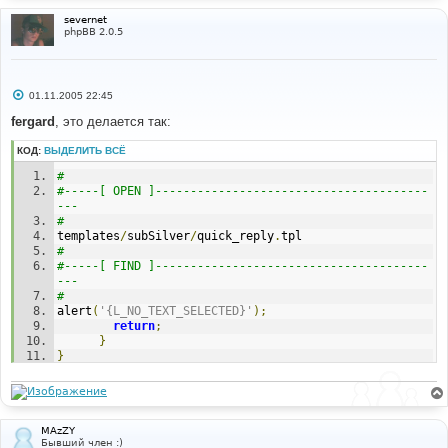
severnet
phpBB 2.0.5
С
01.11.2005 22:45
о
о
fergard
, это делается так:
б
щ
КОД:
ВЫДЕЛИТЬ ВСЁ
е
н
# 
и
е
#-----[ OPEN ]---------------------------------------
--- 
# 
templates
/
subSilver
/
quick_reply
.
tpl
# 
#-----[ FIND ]---------------------------------------
--- 
# 
alert
(
'{L_NO_TEXT_SELECTED}'
);
return
;
}
}
# 
#-----[ AFTER, ADD ]---------------------------------
--------- 
# 
l_sending 
=
"{L_SENDING}"
;
MAzZY
Бывший член :)