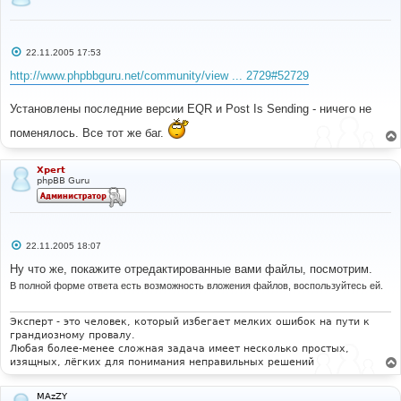
С
22.11.2005 17:53
о
о
http://www.phpbbguru.net/community/view ... 2729#52729
б
щ
е
Установлены последние версии EQR и Post Is Sending - ничего не
н
и
поменялось. Все тот же баг.
е
Xpert
phpBB Guru
С
22.11.2005 18:07
о
о
Ну что же, покажите отредактированные вами файлы, посмотрим.
б
В полной форме ответа есть возможность вложения файлов, воспользуйтесь ей.
щ
е
н
и
Эксперт - это человек, который избегает мелких ошибок на пути к
е
грандиозному провалу.
Любая более-менее сложная задача имеет несколько простых,
изящных, лёгких для понимания неправильных решений
MAzZY