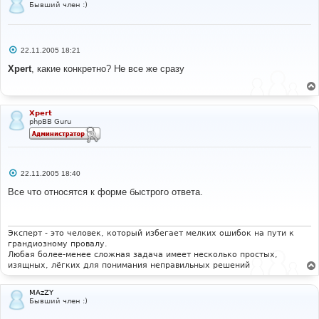
Бывший член :)
С
22.11.2005 18:21
о
о
Xpert
, какие конкретно? Не все же сразу
б
щ
е
н
и
Xpert
е
phpBB Guru
С
22.11.2005 18:40
о
о
Все что относятся к форме быстрого ответа.
б
щ
е
н
и
Эксперт - это человек, который избегает мелких ошибок на пути к
е
грандиозному провалу.
Любая более-менее сложная задача имеет несколько простых,
изящных, лёгких для понимания неправильных решений
MAzZY
Бывший член :)