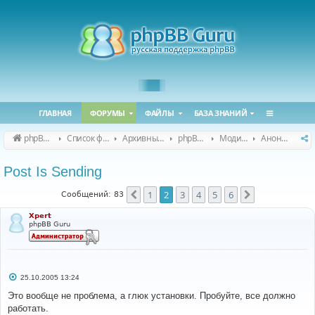
ГЛАВНАЯ
ФОРУМЫ
ФАЙЛЫ
БАЗА ЗНАНИЙ
phpBB Guru
Список форумов
Архивные форумы
phpBB 2.0.x (архив)
Модификация phpBB 2.0.x
Анонсы и поддержка модов для phpBB 2.0.x
Post Is Sending
1
2
3
4
5
6
Пред.
След.
Сообщений: 83
Xpert
phpBB Guru
С
25.10.2005 13:24
о
о
Это вообще не проблема, а глюк установки. Пробуйте, все должно
б
работать.
щ