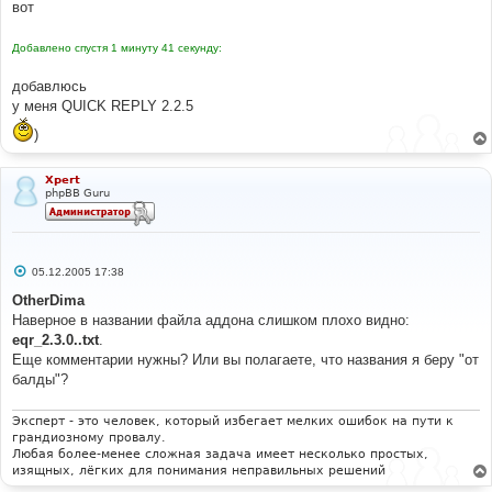
вот
Добавлено спустя 1 минуту 41 секунду:
добавлюсь
у меня QUICK REPLY 2.2.5
)
Xpert
phpBB Guru
С
05.12.2005 17:38
о
о
OtherDima
б
Наверное в названии файла аддона слишком плохо видно:
щ
е
eqr_2.3.0..txt
.
н
Еще комментарии нужны? Или вы полагаете, что названия я беру "от
и
е
балды"?
Эксперт - это человек, который избегает мелких ошибок на пути к
грандиозному провалу.
Любая более-менее сложная задача имеет несколько простых,
изящных, лёгких для понимания неправильных решений