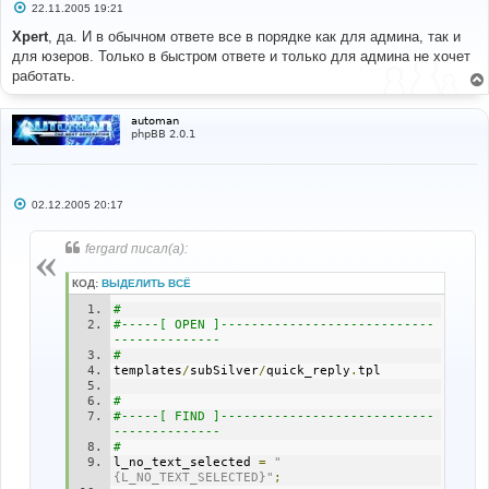
С
22.11.2005 19:21
о
о
Xpert
, да. И в обычном ответе все в порядке как для админа, так и
б
для юзеров. Только в быстром ответе и только для админа не хочет
щ
е
работать.
н
и
е
automan
phpBB 2.0.1
С
02.12.2005 20:17
о
о
б
fergard писал(а):
щ
е
н
КОД:
ВЫДЕЛИТЬ ВСЁ
и
е
#
#-----[ OPEN ]----------------------------
--------------
#
templates
/
subSilver
/
quick_reply
.
tpl
#
#-----[ FIND ]----------------------------
--------------
#
l_no_text_selected 
=
"
{L_NO_TEXT_SELECTED}"
;