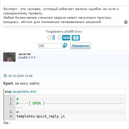
е
н
и
Эксперт - это человек, который избегает мелких ошибок на пути к
е
грандиозному провалу.
Любая более-менее сложная задача имеет несколько простых,
изящных, лёгких для понимания неправильных решений
Поддержать phpBB Guru
severnet
phpBB 2.0.5
С
25.10.2005 15:58
о
о
Xpert
, не могу найти:
б
щ
КОД:
ВЫДЕЛИТЬ ВСЁ
е
н
#
и
е
#-----[ OPEN ]---------------------------------------
---
#
templates
/
quick_reply
.
js
Хм...