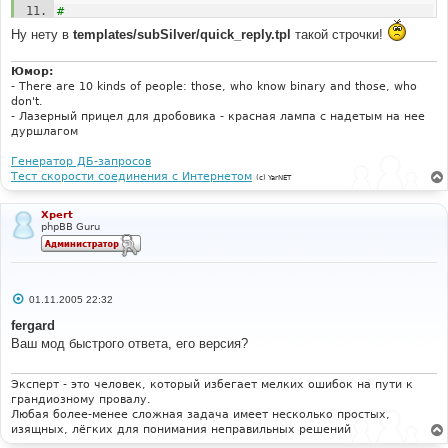
#
#-----[ AFTER, ADD ]---------------------------------
Ну нету в
templates/subSilver/quick_reply.tpl
такой строчки!
---------
#
l_sending 
=
"{L_SENDING}"
;
Юмор:
- There are 10 kinds of people: those, who know binary and those, who
don't.
- Лазерный прицел для дробовика - красная лампа с надетым на нее
дуршлагом
Генератор ДБ-запросов
Тест скорости соединения с Интернетом
(c) YarNET
Xpert
phpBB Guru
С
01.11.2005 22:32
о
о
fergard
б
Ваш мод быстрого ответа, его версия?
щ
е
н
и
Эксперт - это человек, который избегает мелких ошибок на пути к
е
грандиозному провалу.
Любая более-менее сложная задача имеет несколько простых,
изящных, лёгких для понимания неправильных решений