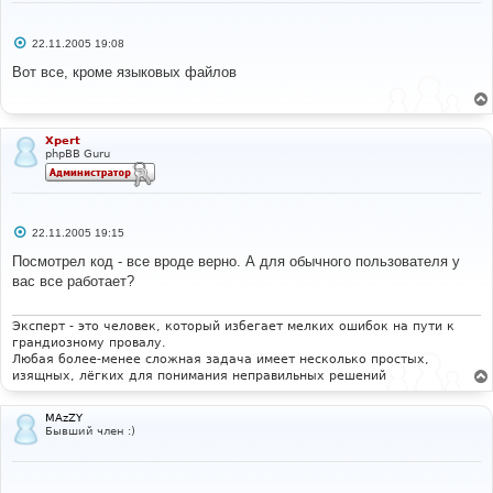
С
22.11.2005 19:08
о
о
Вот все, кроме языковых файлов
б
щ
е
н
и
Xpert
е
phpBB Guru
С
22.11.2005 19:15
о
о
Посмотрел код - все вроде верно. А для обычного пользователя у
б
вас все работает?
щ
е
н
и
Эксперт - это человек, который избегает мелких ошибок на пути к
е
грандиозному провалу.
Любая более-менее сложная задача имеет несколько простых,
изящных, лёгких для понимания неправильных решений
MAzZY
Бывший член :)