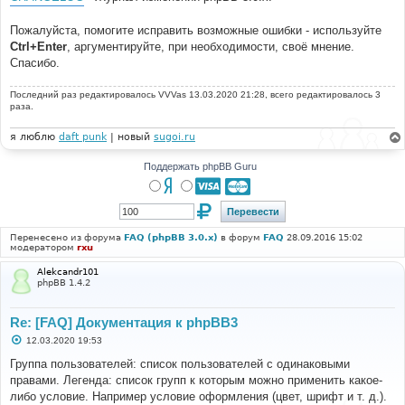
Пожалуйста, помогите исправить возможные ошибки - используйте
Ctrl+Enter
, аргументируйте, при необходимости, своё мнение.
Спасибо.
Последний раз редактировалось
VVVas
13.03.2020 21:28, всего редактировалось 3
раза.
я люблю
daft punk
| новый
sugoi.ru
Поддержать phpBB Guru
Перенесено из форума
FAQ (phpBB 3.0.x)
в форум
FAQ
28.09.2016 15:02
модератором
rxu
Alekcandr101
phpBB 1.4.2
Re: [FAQ] Документация к phpBB3
С
12.03.2020 19:53
о
о
Группа пользователей: список пользователей с одинаковыми
б
правами. Легенда: список групп к которым можно применить какое-
щ
е
либо условие. Например условие оформления (цвет, шрифт и т. д.).
н