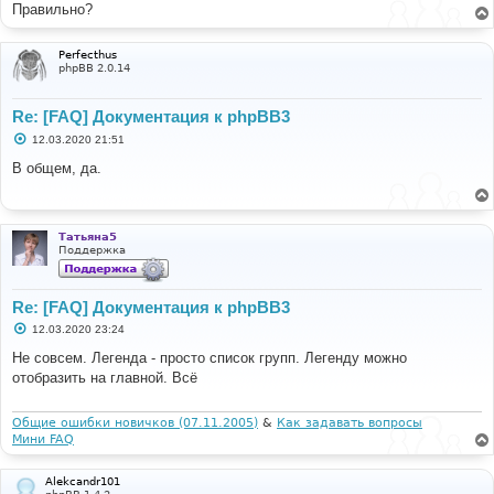
Правильно?
и
е
Perfecthus
phpBB 2.0.14
Re: [FAQ] Документация к phpBB3
С
12.03.2020 21:51
о
о
В общем, да.
б
щ
е
н
и
Татьяна5
е
Поддержка
Re: [FAQ] Документация к phpBB3
С
12.03.2020 23:24
о
о
Не совсем. Легенда - просто список групп. Легенду можно
б
отобразить на главной. Всё
щ
е
н
и
Общие ошибки новичков (07.11.2005)
&
Как задавать вопросы
е
Мини FAQ
Alekcandr101