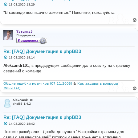
С
13.03.2020 13:29
о
о
"В команде посписочно изменятся." Поясните, пожалуйста.
б
щ
е
н
и
Татьяна5
е
Поддержка
Re: [FAQ] Документация к phpBB3
С
13.03.2020 18:14
о
о
Alekcandr101
, в предыдущем сообщении дали ссылку на страницу
б
сведений о команде
щ
е
н
и
Общие ошибки новичков (07.11.2005)
&
Как задавать вопросы
е
Мини FAQ
Alekcandr101
phpBB 1.4.2
Re: [FAQ] Документация к phpBB3
С
14.03.2020 18:42
о
о
Похоже разобрался. Дошёл до пункта "Настройки страницы для
б
связи с администрацией" которой у меня тоже нет и вспомнил.
щ