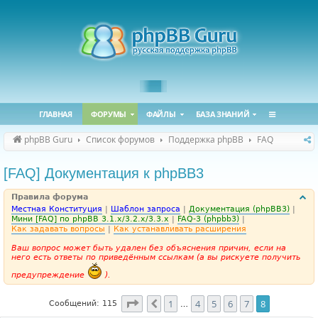
ГЛАВНАЯ
ФОРУМЫ
ФАЙЛЫ
БАЗА ЗНАНИЙ
phpBB Guru
Список форумов
Поддержка phpBB
FAQ
[FAQ] Документация к phpBB3
Правила форума
Местная Конституция
|
Шаблон запроса
|
Документация (phpBB3)
|
Мини [FAQ] по phpBB 3.1.x/3.2.x/3.3.x
|
FAQ-3 (phpbb3)
|
Как задавать вопросы
|
Как устанавливать расширения
Ваш вопрос может быть удален без объяснения причин, если на
него есть ответы по приведённым ссылкам (а вы рискуете получить
предупреждение
).
Страница
8
из
8
1
4
5
6
7
8
Пред.
Сообщений: 115
…