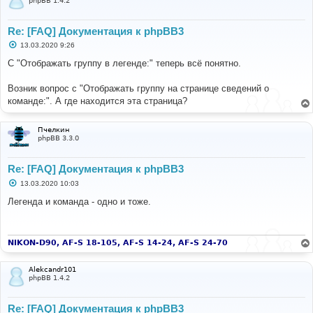
phpBB 1.4.2
Re: [FAQ] Документация к phpBB3
С
13.03.2020 9:26
о
о
С "Отображать группу в легенде:" теперь всё понятно.
б
щ
е
Возник вопрос с "Отображать группу на странице сведений о
н
команде:". А где находится эта страница?
и
е
Пчелкин
phpBB 3.3.0
Re: [FAQ] Документация к phpBB3
С
13.03.2020 10:03
о
о
Легенда и команда - одно и тоже.
б
щ
е
н
и
NIKON-D90, AF-S 18-105, AF-S 14-24, AF-S 24-70
е
Alekcandr101
phpBB 1.4.2
Re: [FAQ] Документация к phpBB3