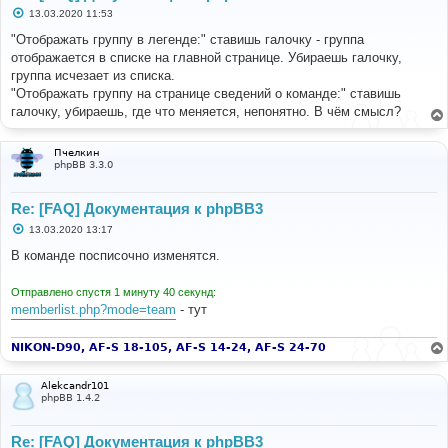
С
13.03.2020 11:53
о
о
"Отображать группу в легенде:" ставишь галочку - группа
б
отображается в списке на главной странице. Убираешь галочку,
щ
е
группа исчезает из списка.
н
"Отображать группу на странице сведений о команде:" ставишь
и
е
галочку, убираешь, где что меняется, непонятно. В чём смысл?
Пчелкин
phpBB 3.3.0
Re: [FAQ] Документация к phpBB3
С
13.03.2020 13:17
о
о
В команде посписочно изменятся.
б
щ
е
Отправлено спустя 1 минуту 40 секунд:
н
memberlist.php?mode=team
- тут
и
е
NIKON-D90, AF-S 18-105, AF-S 14-24, AF-S 24-70
Alekcandr101
phpBB 1.4.2
Re: [FAQ] Документация к phpBB3