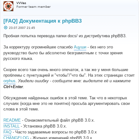
VVVas
Former team member
[FAQ] Документация к phpBB3
С
23.07.2007 21:45
о
о
Пробная попытка перевода папки docs/ из дистрибутива phpBB3.
б
щ
е
За корректуру огромнейшее спасибо
Ацуши
- без него это
н
руководство было бы абсолютно безграмотным с точки зрения
и
е
русского языка.
Скорее всего там очень много опечаток, а так же у меня большие
проблемы с пунктуацией и "чтобы"/"что бы". На этих страницах стоит
orphus
.
Увидели ошибку - сообщите мне: выделите её и нажмите
Ctrl+Enter
.
Обсуждение найденных ошибок в этой теме. Так что в некоторых
случаях (когда мне это не понятно) просьба аргументировать свои
слова в этой теме.
README
- Ознакомительный файл phpBB 3.0.x.
INSTALL
- Установка phpBB 3.0.x.
FAQ
- Часто задаваемые вопросы по phpBB 3.0.x
CHANGELOG
- Журнал изменений phpBB 3.0.x.