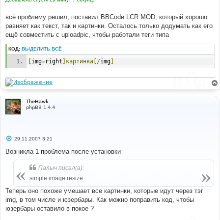
всё проблему решил, поставил BBCode LCR MOD, который хорошо
равняет как текст, так и картинки. Осталось только додумать как его
ещё совместить с uploadpic, чтобы работали теги типа
КОД:
ВЫДЕЛИТЬ ВСЁ
[
img
=
right
]картинка[/
img
]
TheHawk
phpBB 1.4.4
С
29.11.2007 3:21
о
о
Возникла 1 проблема после установки
б
щ
Палыч писал(а):
е
н
simple image resize
и
е
Теперь оно похоже умешает все картинки, которые идут через тэг
img, в том числе и юзербары. Как можно поправить код, чтобы
юзербары оставило в покое ?