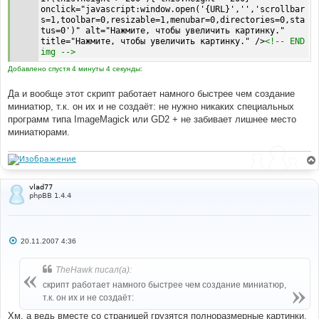
onclick="javascript:window.open('{URL}','','scrollbar
s=1,toolbar=0,resizable=1,menubar=0,directories=0,sta
tus=0')" alt="Нажмите, чтобы увеличить картинку." 
title="Нажмите, чтобы увеличить картинку." />
<!-- END 
img -->
Добавлено спустя 4 минуты 4 секунды:
Да и вообще этот скрипт работает намного быстрее чем создание
миниатюр, т.к. он их и не создаёт: не нужно никаких специальных
программ типа ImageMagick или GD2 + не забивает лишнее место
миниатюрами.
vlad77
phpBB 1.4.4
С
20.11.2007 4:36
о
о
б
TheHawk писал(а):
щ
е
скрипт работает намного быстрее чем создание миниатюр,
н
т.к. он их и не создаёт:
и
е
Хм, а ведь вместе со страницей грузятся полноразмерные картинки.