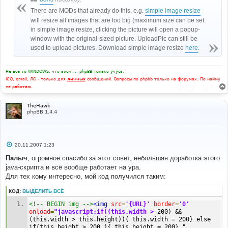
There are MODs that already do this, e.g.
simple image resize
will resize all images that are too big (maximum size can be set
in simple image resize, clicking the picture will open a popup-
window with the original-sized picture. UploadPic can still be
used to upload pictures. Download simple image resize
here
.
Не все то WINDOWS, что висит... phpBB только учусь.
ICQ, email, ЛС - только для
личных
сообщений. Вопросы по phpbb только на форумах. По найму
не работаю.
TheHawk
phpBB 1.4.4
С
20.11.2007 1:23
о
о
Палыч
, огромное спасибо за этот совет, небольшая доработка этого
б
java-скрипта и всё вообще работает на ура.
щ
е
Для тех кому интересно, мой код получился таким:
н
и
КОД:
ВЫДЕЛИТЬ ВСЁ
е
<!-- BEGIN img -->
<img
src
=
'{URL}'
border
=
'0'
onload
=
"javascript:if((this.width >
 200) && 
(this.width > this.height)){ this.width = 200} else 
if(this.height > 200 ){ this.height = 200} " 