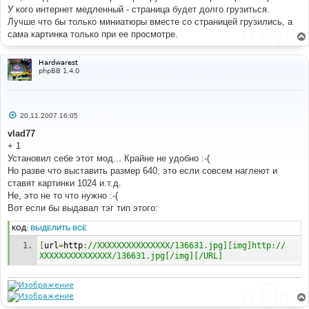
У кого интернет медленный - страница будет долго грузиться.
Лучше что бы только миниатюры вместе со страницей грузились, а
сама картинка только при ее просмотре.
Hardwarest
phpBB 1.4.0
С
20.11.2007 16:05
о
о
vlad77
б
+ 1
щ
е
Установил себе этот мод... Крайне не удобно :-(
н
Но разве что выставить размер 640, это если совсем наглеют и
и
е
ставят картинки 1024 и.т.д.
Не, это не то что нужно :-(
Вот если бы выдавал тэг тип этого:
КОД:
ВЫДЕЛИТЬ ВСЁ
[
url
=
http
:
//ХХХХХХХХХХХХХХХ/136631.jpg][img]http://
ХХХХХХХХХХХХХХХ/136631.jpg[/img][/URL]