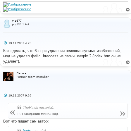
н
и
е
vlad77
phpBB 1.4.4
С
19.11.2007 4:25
о
о
Как сделать, что бы при удалении неиспользуемых изображений,
б
мод не удалял файл .htaccess из папки userpix ? (index.htm он не
щ
е
удаляет).
н
и
е
Палыч
Former team member
С
19.11.2007 9:29
о
о
б
TheHawk писал(а):
щ
е
нет создания миниатюр.
н
и
Вот что пишет сам автор:
е
boris
писал(а):