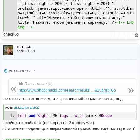
if
(!
document
.
all
)
 im
.
style
.
cursor 
=
if(this.height > 200 ){ this.height = 200} " 
'pointer'
;
onclick="javascript:window.open('{URL}','','scrollbar
            im
.
title 
=
'Click Here To See Image Full 
s=1,toolbar=0,resizable=1,menubar=0,directories=0,sta
Size '
;
tus=0')" alt="Нажмите, чтобы увеличить картинку." 
}
title="Нажмите, чтобы увеличить картинку." />
<!-- END 
}
img -->
}
спасибо
}
</script>
TheHawk
phpBB 1.4.4
С
26.11.2007 12:37
о
о
б
Палыч писал(а):
щ
е
http://www.phpbbhacks.com/searchresults ... &Submit=Go
н
и
не очень то этот поиск для выравниваний по краям помог, мод
е
КОД:
ВЫДЕЛИТЬ ВСЁ
Left
and
Right
 IMG 
Tags
-
With
 quick 
BBcode
вообще не работает (проверял на 2-х форумах).
Кто какими модами для выравниваний право/лево ещё пользуется ?
Добавлено спустя 29 минут 7 секунд: