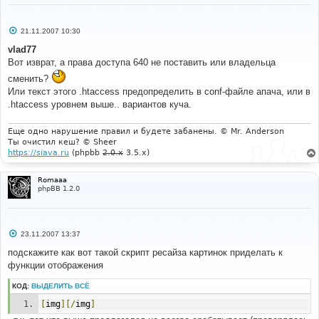
С
21.11.2007 10:30
о
о
vlad77
б
Вот изврат, а права доступа 640 не поставить или владельца
щ
е
сменить?
н
и
Или текст этого .htaccess предопределить в conf-файле апача, или в
е
.htaccess уровнем выше.. вариантов куча.
Еще одно нарушение правил и будете забанены. © Mr. Anderson
Ты очистил кеш? © Sheer
https://siava.ru
(phpbb
2.0.x
3.5.x)
Romaaa
phpBB 1.2.0
С
23.11.2007 13:37
о
о
подскажите как вот такой скрипт ресайза картинок приделать к
б
функции отображения
щ
е
н
КОД:
ВЫДЕЛИТЬ ВСЁ
и
е
[
img
][/
img
]