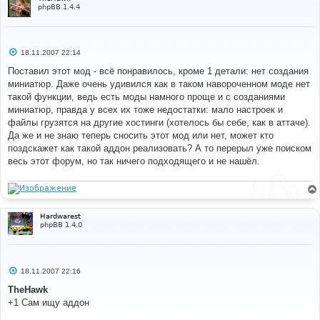
phpBB 1.4.4
С
18.11.2007 22:14
о
о
Поставил этот мод - всё понравилось, кроме 1 детали: нет создания
б
миниатюр. Даже очень удивился как в таком навороченном моде нет
щ
е
такой функции, ведь есть моды намного проще и с созданиями
н
миниатюр, правда у всех их тоже недостатки: мало настроек и
и
е
файлы грузятся на другие хостинги (хотелось бы себе, как в аттаче).
Да же и не знаю теперь сносить этот мод или нет, может кто
поздскажет как такой аддон реализовать? А то перерыл уже поиском
весь этот форум, но так ничего подходящего и не нашёл.
Hardwarest
phpBB 1.4.0
С
18.11.2007 22:16
о
о
TheHawk
б
+1 Сам ищу аддон
щ
е