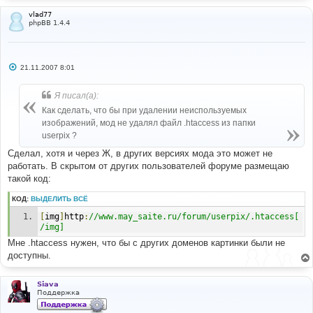
vlad77
phpBB 1.4.4
С
21.11.2007 8:01
о
о
б
Я писал(а):
щ
е
Как сделать, что бы при удалении неиспользуемых
н
изображений, мод не удалял файл .htaccess из папки
и
е
userpix ?
Сделал, хотя и через Ж, в других версиях мода это может не
работать. В скрытом от других пользователей форуме размещаю
такой код:
КОД:
ВЫДЕЛИТЬ ВСЁ
[
img
]
http
:
//www.may_saite.ru/forum/userpix/.htaccess[
/img]
Мне .htaccess нужен, что бы с других доменов картинки были не
доступны.
Siava
Поддержка