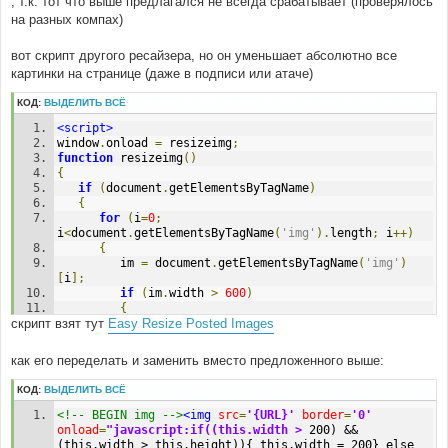
, т.к. тот что выше предлагался не всегда срабатывает (проверялось
на разных компах)
вот скрипт другого ресайзера, но он уменьшает абсолютно все
картинки на странице (даже в подписи или атаче)
КОД:
ВЫДЕЛИТЬ ВСЁ
<script>
window
.
onload 
=
 resizeimg
;
function
 resizeimg
()
{
if
(
document
.
getElementsByTagName
)
{
for
(
i
=
0
;
i
<
document
.
getElementsByTagName
(
'img'
).
length
;
 i
++)
{
         im 
=
 document
.
getElementsByTagName
(
'img'
)
[
i
];
if
(
im
.
width 
>
600
)
{
скрипт взят тут
Easy Resize Posted Images
            im
.
style
.
width 
=
'600px'
;
eval
(
"pop"
+
String
(
i
)
+
" = new 
Function(\"pop = window.open('"
+
 im
.
src 
+
" 
как его переделать и заменить вместо предложенного выше:
','fullscale','width=400,height=400,scrollbars=1,resi
zable=1'); pop.focus();\")"
);
КОД:
ВЫДЕЛИТЬ ВСЁ
eval
(
"im.onclick = pop"
+
String
(
i
)
+
";"
);
<!-- BEGIN img -->
<img
src
=
'{URL}'
border
=
'0'
if
(
document
.
all
)
 im
.
style
.
cursor 
=
onload
=
"javascript:if((this.width >
 200) && 
'hand'
;
(this.width > this.height)){ this.width = 200} else 