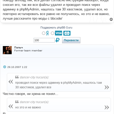
поводу аплоад пик, все делал согласно инструкции наоборот, когда
н
сносил его, так же все файлы удалял и проводил поиск через
и
е
админку в phpMyAdmin, нашлось там 30 хвостиков, удалил все, но
повторно исталировать все равно не получилось, но это и не важно,
лучше расскачите про моды с bbcode/
Поддержать phpBB Guru
Палыч
Former team member
С
29.10.2007 1:22
о
о
б
dancer-city писал(а):
щ
е
проводил поиск через админку в phpMyAdmin, нашлось там
н
30 хвостиков, удалил все
и
е
Честно говоря, ни хрена не понял...
dancer-city писал(а):
но это и не важно
8)