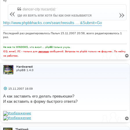
dancer-city писал(а):
где их взять или хотя бы как они называются
http://www.phpbbhacks.com/searchresults ... &Submit=Go
Последний раз редактировалось
Палыч
15.11.2007 20:58, всего редактировалось 1
раз.
Не все то WINDOWS, что висит... phpBB только учусь.
ICQ, email, ЛС - только для
личных
сообщений. Вопросы по phpbb только на форумах. По найму
не работаю.
Hardwarest
phpBB 1.4.0
С
15.11.2007 16:09
о
о
А как заставить его делать превьюшки?
б
И как вставить в форму быстрого ответа?
щ
е
н
и
е
TheHawk