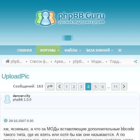
ГЛАВНАЯ
ФОРУМЫ
ФАЙЛЫ
БАЗА ЗНАНИЙ
phpBB Guru
Список форумов
Архивные форумы
phpBB 2.0.x (архив)
Модификация phpBB 2.0.x
Поддержка модов для phpBB 2.0.x
UploadPic
Страница
4
из
11
1
2
3
4
5
6
11
Пред.
След.
Сообщений: 163
…
dancer-city
phpBB 1.0.0
С
29.10.2007 0:30
о
о
хм, ясненько, а что за МОДы вставляющие дополнительные bbcode
б
такого типа, где их взять или хотя бы как они называются. А по
щ
е