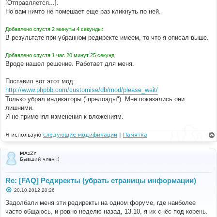
е
[Отправляется...].
н
Но вам ничто не помешает еще раз кликнуть по ней.
и
е
Добавлено спустя 2 минуты 4 секунды:
В результате при убранном редиректе имеем, то что я описал выше.
Добавлено спустя 1 час 20 минут 25 секунд:
Вроде нашел решение. Работает для меня.
Поставил вот этот мод:
http://www.phpbb.com/customise/db/mod/please_wait/
Только убрал индикаторы ("прелоады"). Мне показались они
лишними.
И не применял изменения к вложениям.
Я использую
следующие модификации
|
Памятка
MAzZY
Бывший член :)
Re: [FAQ] Редиректы (убрать страницы информации)
С
20.10.2012 20:26
о
о
Задолбали меня эти редиректы на одном форуме, где наиболее
б
часто общаюсь, и ровно неделю назад, 13.10, я их снёс под корень.
щ