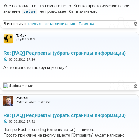
о
о
Уже поставил, но это немного не то. Кнопка просто изменяет свое
б
значение
value
, но продолжает быть активной.
щ
е
н
и
Я использую
следующие модификации
|
Памятка
е
TyMaH
phpBB 2.0.3
Re: [FAQ] Редиректы (убрать страницы информации)
С
06.05.2012 17:36
о
о
А что меняется по функционалу?
б
щ
е
н
и
е
evrus01
Former team member
Re: [FAQ] Редиректы (убрать страницы информации)
С
06.05.2012 17:42
о
о
Вы про Post is sending (отправляется) — ничего.
б
Просто при клике на кнопку вместо [Отправить] будет написано
щ