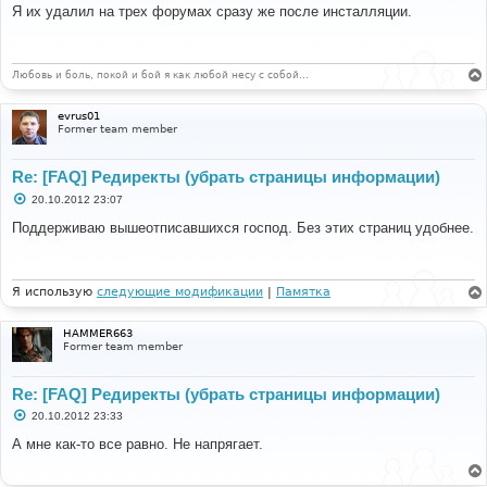
о
Я их удалил на трех форумах сразу же после инсталляции.
б
щ
е
н
и
Любовь и боль, покой и бой я как любой несу с собой…
е
evrus01
Former team member
Re: [FAQ] Редиректы (убрать страницы информации)
С
20.10.2012 23:07
о
о
Поддерживаю вышеотписавшихся господ. Без этих страниц удобнее.
б
щ
е
н
и
Я использую
следующие модификации
|
Памятка
е
HAMMER663
Former team member
Re: [FAQ] Редиректы (убрать страницы информации)
С
20.10.2012 23:33
о
о
А мне как-то все равно. Не напрягает.
б
щ
е