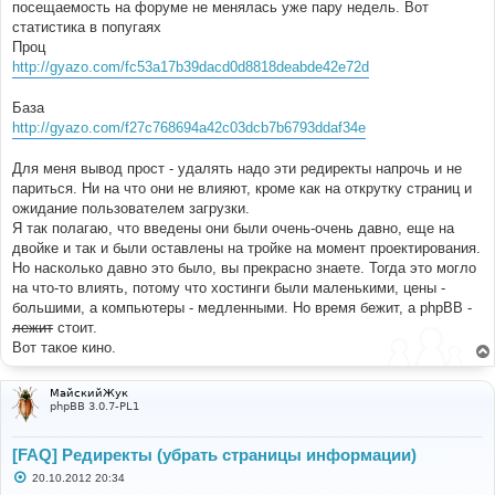
е
посещаемость на форуме не менялась уже пару недель. Вот
н
статистика в попугаях
и
е
Проц
http://gyazo.com/fc53a17b39dacd0d8818deabde42e72d
База
http://gyazo.com/f27c768694a42c03dcb7b6793ddaf34e
Для меня вывод прост - удалять надо эти редиректы напрочь и не
париться. Ни на что они не влияют, кроме как на открутку страниц и
ожидание пользователем загрузки.
Я так полагаю, что введены они были очень-очень давно, еще на
двойке и так и были оставлены на тройке на момент проектирования.
Но насколько давно это было, вы прекрасно знаете. Тогда это могло
на что-то влиять, потому что хостинги были маленькими, цены -
большими, а компьютеры - медленными. Но время бежит, а phpBB -
лежит
стоит.
Вот такое кино.
МайскийЖук
phpBB 3.0.7-PL1
[FAQ] Редиректы (убрать страницы информации)
С
20.10.2012 20:34
о