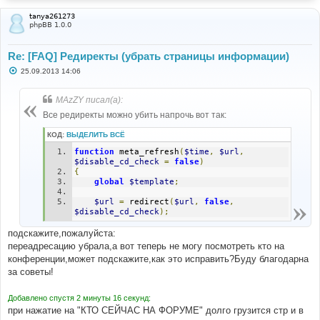
н
и
tanya261273
е
phpBB 1.0.0
Re: [FAQ] Редиректы (убрать страницы информации)
С
25.09.2013 14:06
о
о
б
MAzZY писал(а):
щ
е
Все редиректы можно убить напрочь вот так:
н
и
КОД:
ВЫДЕЛИТЬ ВСЁ
е
function
 meta_refresh
(
$time
,
$url
,
$disable_cd_check
=
false
)
{
global
$template
;
$url
=
 redirect
(
$url
,
false
,
$disable_cd_check
);
подскажите,пожалуйста:
переадресацию убрала,а вот теперь не могу посмотреть кто на
конференции,может подскажите,как это исправить?Буду благодарна
за советы!
Добавлено спустя 2 минуты 16 секунд:
при нажатие на "КТО СЕЙЧАС НА ФОРУМЕ" долго грузится стр и в