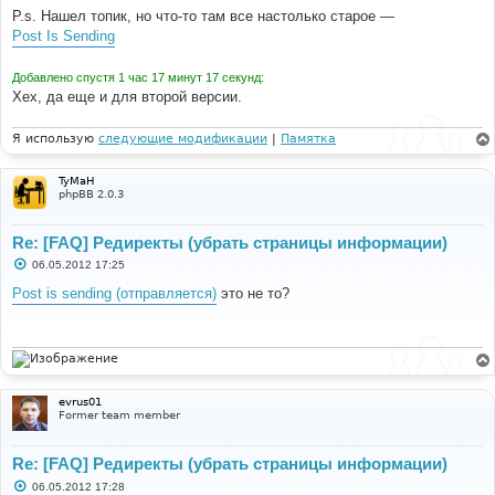
P.s. Нашел топик, но что-то там все настолько старое —
Post Is Sending
Добавлено спустя 1 час 17 минут 17 секунд:
Хех, да еще и для второй версии.
Я использую
следующие модификации
|
Памятка
TyMaH
phpBB 2.0.3
Re: [FAQ] Редиректы (убрать страницы информации)
С
06.05.2012 17:25
о
о
Post is sending (отправляется)
это не то?
б
щ
е
н
и
е
evrus01
Former team member
Re: [FAQ] Редиректы (убрать страницы информации)
С
06.05.2012 17:28