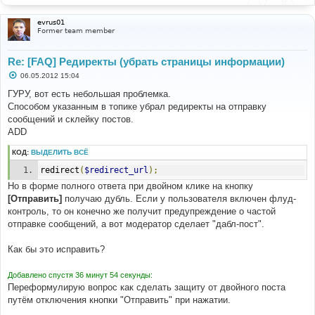
evrus01
Former team member
Re: [FAQ] Редиректы (убрать страницы информации)
С
06.05.2012 15:04
о
о
ГУРУ, вот есть небольшая проблемка.
б
Способом указанным в топике убрал редиректы на отправку
щ
е
сообщений и склейку постов.
н
ADD
и
е
КОД:
ВЫДЕЛИТЬ ВСЁ
redirect
(
$redirect_url
);
Но в форме полного ответа при двойном клике на кнопку
[Отправить]
получаю дубль. Если у пользователя включен флуд-
контроль, то он конечно же получит предупреждение о частой
отправке сообщений, а вот модератор сделает "дабл-пост".
Как бы это исправить?
Добавлено спустя 36 минут 54 секунды:
Переформулирую вопрос как сделать защиту от двойного поста
путём отключения кнопки "Отправить" при нажатии.