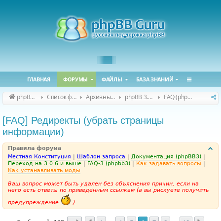
ГЛАВНАЯ
ФОРУМЫ
ФАЙЛЫ
БАЗА ЗНАНИЙ
phpBB Guru
Список форумов
Архивные форумы
phpBB 3.0.x (архив)
FAQ (phpBB 3.0.x)
[FAQ] Редиректы (убрать страницы
информации)
Правила форума
Местная Конституция
|
Шаблон запроса
|
Документация (phpBB3)
|
Переход на 3.0.6 и выше
|
FAQ-3 (phpbb3)
|
Как задавать вопросы
|
Как устанавливать моды
Ваш вопрос может быть удален без объяснения причин, если на
него есть ответы по приведённым ссылкам (а вы рискуете получить
предупреждение
).