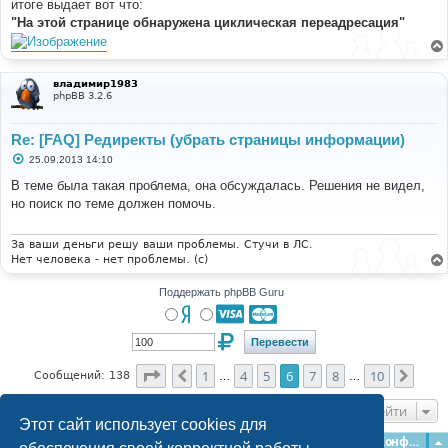
итоге выдает вот что:
"На этой странице обнаружена циклическая переадресация"
владимир1983
phpBB 3.2.6
Re: [FAQ] Редиректы (убрать страницы информации)
С
25.09.2013 14:10
о
о
В теме была такая проблема, она обсуждалась. Решения не видел,
б
но поиск по теме должен помочь.
щ
е
н
и
За ваши деньги решу ваши проблемы. Стучи в ЛС.
е
Нет человека - нет проблемы. (c)
Поддержать phpBB Guru
Страница
6
из
10
1
4
5
6
7
8
10
Пред.
След
Сообщений: 138
…
…
Перейти
Этот сайт использует cookies для
Главная
Форумы
Наша команда
О команде
Конфиденциальность