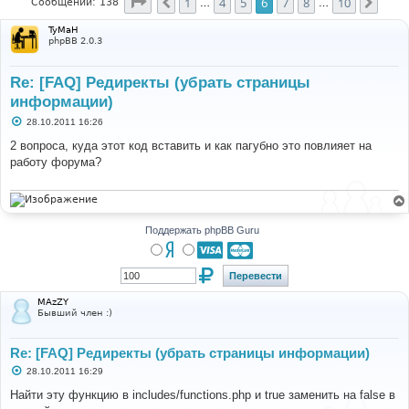
Страница
6
из
10
1
4
5
6
7
8
10
Пред.
След
Сообщений: 138
…
…
TyMaH
phpBB 2.0.3
Re: [FAQ] Редиректы (убрать страницы
информации)
С
28.10.2011 16:26
о
о
2 вопроса, куда этот код вставить и как пагубно это повлияет на
б
работу форума?
щ
е
н
и
е
Поддержать phpBB Guru
MAzZY
Бывший член :)
Re: [FAQ] Редиректы (убрать страницы информации)
С
28.10.2011 16:29
о
о
Найти эту функцию в includes/functions.php и true заменить на false в
б