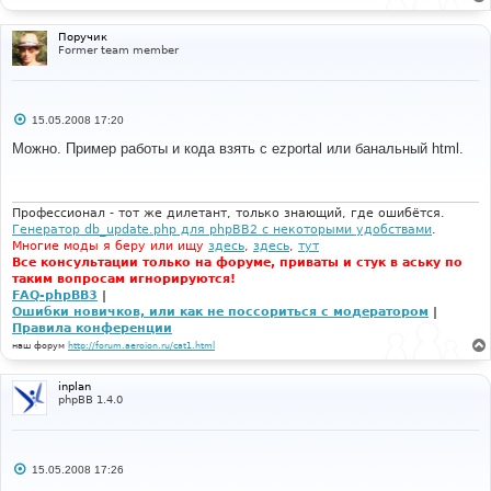
е
н
и
Поручик
е
Former team member
С
15.05.2008 17:20
о
о
Можно. Пример работы и кода взять с ezportal или банальный html.
б
щ
е
н
и
Профессионал - тот же дилетант, только знающий, где ошибётся.
е
Генератор db_update.php для phpBB2 с некоторыми удобствами
.
Многие моды я беру или ищу
здесь
,
здесь
,
тут
Все консультации только на форуме, приваты и стук в аську по
таким вопросам игнорируются!
FAQ-phpBB3
|
Ошибки новичков, или как не поссориться с модератором
|
Правила конференции
наш форум
http://forum.aeroion.ru/cat1.html
inplan
phpBB 1.4.0
С
15.05.2008 17:26
о