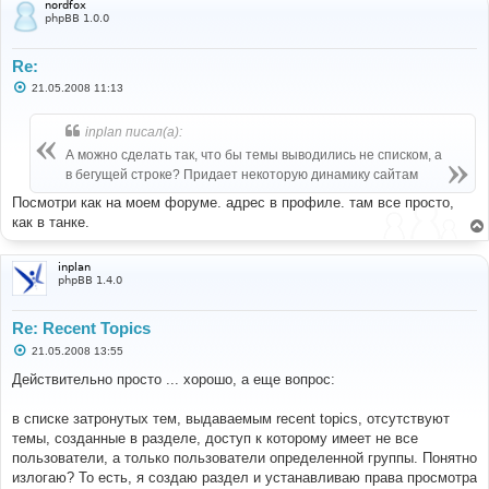
nordfox
phpBB 1.0.0
Re:
С
21.05.2008 11:13
о
о
б
inplan писал(а):
щ
е
А можно сделать так, что бы темы выводились не списком, а
н
в бегущей строке? Придает некоторую динамику сайтам
и
е
Посмотри как на моем форуме. адрес в профиле. там все просто,
как в танке.
inplan
phpBB 1.4.0
Re: Recent Topics
С
21.05.2008 13:55
о
о
Действительно просто ... хорошо, а еще вопрос:
б
щ
е
в списке затронутых тем, выдаваемым recent topics, отсутствуют
н
темы, созданные в разделе, доступ к которому имеет не все
и
е
пользователи, а только пользователи определенной группы. Понятно
излогаю? То есть, я создаю раздел и устанавливаю права просмотра