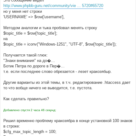
Это сообщение видел
н
http://www.phpbb-guru.net/community/vie ... 5720#65720
и
е
но у меня нет строки
'USERNAME' => $row['username'],
Методом аналогии и тыка пробовал менять строку
$topic_title = $row['topic_title'];
на
$topic_title = iconv("Windows-1251", "UTF-8", $row['topic_title']);
Получается такой глюк:
"Знаки внимания" на до�…
Ботик Петра по дороге в Пер�…
т.е. если последнее слово обрезается - лезет кракозябыр.
Другие варианты из этой темы, в т.ч. редактирование .htaccess дает
то что вобще ничего не выводится, т.е. пустота.
Как сделать правильно?
Добавлено спустя 2 часа 46 секунд:
Решил временно проблему кракозябра в конце установкой 100 знаков
в строке:
$cfg_max_topic_length = 100;