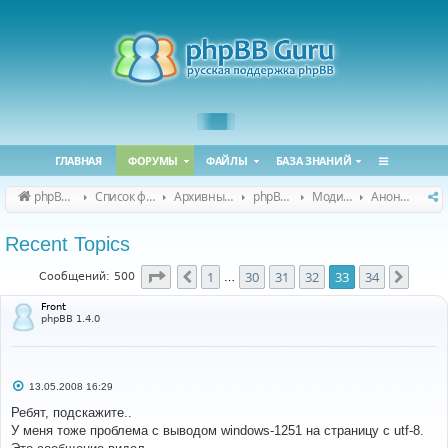
ГЛАВНАЯ
ФОРУМЫ
ФАЙЛЫ
БАЗА ЗНАНИЙ
phpBB Guru
Список форумов
Архивные форумы
phpBB 2.0.x (архив)
Модификация phpBB 2.0.x
Анонсы и поддержка модов для phpBB 2.0.x
Recent Topics
Страница
33
из
34
1
30
31
32
33
34
Пред.
След.
Сообщений: 500
…
Front
phpBB 1.4.0
С
13.05.2008 16:29
о
о
Ребят, подскажите..
б
У меня тоже проблема с выводом windows-1251 на страницу с utf-8.
щ
е