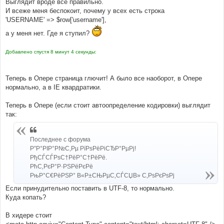
Выглядит вроде все правильно.
И всеже меня беспокоит, почему у всех есть строка
'USERNAME' => $row['username'],
а у меня нет. Где я ступил?
Добавлено спустя 8 минут 4 секунды:
Теперь в Опере страница глючит! А было все наоборот, в Опере
нормально, а в IE квардратики.
Теперь в Опере (если стоит автоопределение кодировки) выглядит
так:
Последнее с форума
Р”Р°РІР°Р№С‚Рµ РїРѕРёРіСЂР°РµРј!
РђСЃСЃРѕС†РёР°С†РёРё.
РћС‚РєР°Р·РЅРёРєРё
РњР°С€РёРЅР° В«Р±СЊРµС‚СЃСЏВ» С‚РѕРєРѕРј
Если принудительно поставить в UTF-8, то нормально.
Куда копать?
В хидере стоит