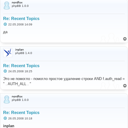
nordfox
phpBB 1.0.0
Re: Recent Topics
С
22.05.2008 14:09
о
о
да
б
щ
е
н
и
inplan
е
phpBB 1.4.0
Re: Recent Topics
С
24.05.2008 18:25
о
о
Это не помогло - помогло простое удаление строки AND f.auth_read =
б
" . AUTH_ALL . "
щ
е
н
и
nordfox
е
phpBB 1.0.0
Re: Recent Topics
С
26.05.2008 10:18
о
о
inplan