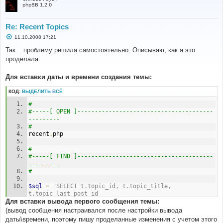
phpBB 1.2.0
Re: Recent Topics
С
11.10.2008 17:21
о
о
Так... проблему решила самостоятельно. Описываю, как я это
б
проделала.
щ
е
н
Для вставки даты и времени создания темы:
и
е
КОД:
ВЫДЕЛИТЬ ВСЁ
# 
#-----[ OPEN ]---------------------------------------
--------- 
# 
recent
.
php
# 
#-----[ FIND ]---------------------------------------
--------- 
#
$sql
=
"SELECT t.topic_id, t.topic_title, 
t.topic_last_post_id
Для вставки вывода первого сообщения темы:
# 
(вывод сообщения настраивался после настройки вывода
#-----[IN-LINE, AFTER, ADD ]-------------------------
даты\времени, поэтому пишу проделанные изменения с учетом этого