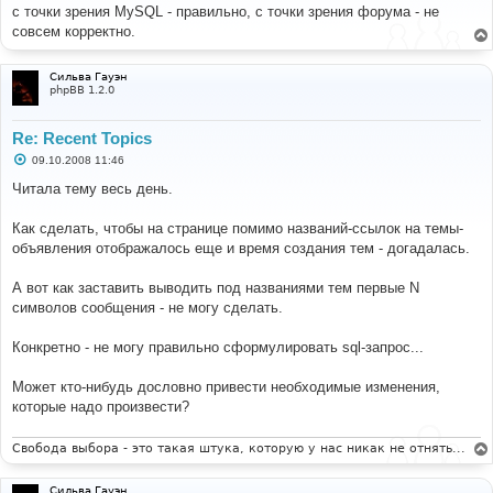
б
с точки зрения MySQL - правильно, с точки зрения форума - не
щ
е
совсем корректно.
н
и
е
Сильва Гауэн
phpBB 1.2.0
Re: Recent Topics
С
09.10.2008 11:46
о
о
Читала тему весь день.
б
щ
е
Как сделать, чтобы на странице помимо названий-ссылок на темы-
н
объявления отображалось еще и время создания тем - догадалась.
и
е
А вот как заставить выводить под названиями тем первые N
символов сообщения - не могу сделать.
Конкретно - не могу правильно сформулировать sql-запрос...
Может кто-нибудь дословно привести необходимые изменения,
которые надо произвести?
Свобода выбора - это такая штука, которую у нас никак не отнять...
Сильва Гауэн