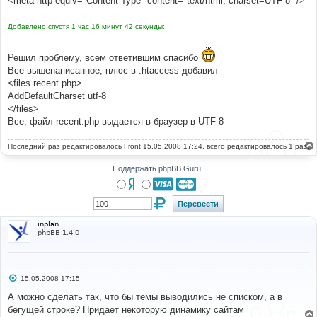
<meta http-equiv="Content-Type" content="text/html; charset=UTF-8" />
Добавлено спустя 1 час 16 минут 42 секунды:
Решил проблему, всем ответившим спасибо
Все вышенаписанное, плюс в .htaccess добавил
<files recent.php>
AddDefaultCharset utf-8
</files>
Все, файл recent.php выдается в браузер в UTF-8
Последний раз редактировалось
Front
15.05.2008 17:24, всего редактировалось 1 раз.
Поддержать phpBB Guru
inplan
phpBB 1.4.0
С
15.05.2008 17:15
о
о
А можно сделать так, что бы темы выводились не списком, а в
б
бегущей строке? Придает некоторую динамику сайтам
щ