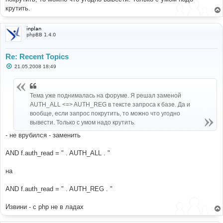
крутить.
inplan
phpBB 1.4.0
Re: Recent Topics
С
21.05.2008 18:49
о
о
б
щ
Тема уже поднималась на форуме. Я решал заменой
е
н
AUTH_ALL <=> AUTH_REG в тексте запроса к базе. Да и
и
вообще, если запрос покрутить, то можно что угодно
е
вывести. Только с умом надо крутить.
- не врубился - заменить
AND f.auth_read = " . AUTH_ALL . "
на
AND f.auth_read = " . AUTH_REG . "
Извини - с php не в ладах