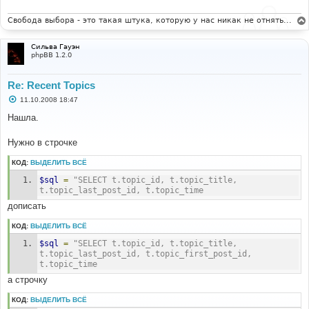
 'POST_DATE' => $post_date,
# 
Свобода выбора - это такая штука, которую у нас никак не отнять...
# 
#-----[AFTER, ADD ]----------------------------------
#-----[ OPEN ]---------------------------------------
-------- 
--------- 
#
Сильва Гауэн
# 
phpBB 1.2.0
AND q.post_id = p.post_id
recent_body.tpl
# 
Re: Recent Topics
# 
#-----[ FIND ]---------------------------------------
#-----[ FIND ]---------------------------------------
--------- 
С
11.10.2008 18:47
--------- 
о
#
#
о
Нашла.
$template->assign_block_vars('topicrow', array(
б
document.writeln('
щ
# 
е
Нужно в строчке
# 
н
#-----[ BEFORE, ADD ]--------------------------------
#-----[IN-LINE, AFTER, ADD ]-------------------------
и
---------- 
КОД:
ВЫДЕЛИТЬ ВСЁ
е
----------------- 
#
#
$sql
=
"SELECT t.topic_id, t.topic_title, 
 $message = $row['post_text'];
{topicrow.POST_DATE}<br>
t.topic_last_post_id, t.topic_time
# 
дописать
# 
#-----[ FIND ]---------------------------------------
#-----[ SAVE/CLOSE ALL FILES ]-----------------------
--------- 
КОД:
ВЫДЕЛИТЬ ВСЁ
--------- 
#
# 
'U_TOPIC' => $viewtopic_url . '?' . POST_TOPIC_URL . 
$sql
=
"SELECT t.topic_id, t.topic_title, 
'=' . $row['topic_id'],
t.topic_last_post_id, t.topic_first_post_id, 
t.topic_time
# 
а строчку
#-----[ AFTER, ADD ]---------------------------------
-------- 
КОД:
ВЫДЕЛИТЬ ВСЁ
#