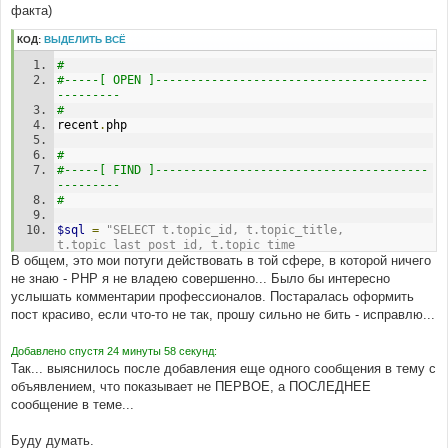
----------------- 
факта)
#
, t.topic_time
КОД:
ВЫДЕЛИТЬ ВСЁ
# 
# 
#-----[ FIND ]---------------------------------------
#-----[ OPEN ]---------------------------------------
--------- 
--------- 
#
# 
$topic_title = ( strlen($topic_title) > 
recent
.
php
$cfg_max_topic_length ) ? substr($topic_title, 0, 
$cfg_max_topic_length) . '&hellip;' : $topic_title;
# 
#-----[ FIND ]---------------------------------------
# 
--------- 
#-----[ AFTER, ADD ]---------------------------------
#
--------- 
#
$sql
=
"SELECT t.topic_id, t.topic_title, 
 $post_date = create_date('d F Y, l, H:i', 
t.topic_last_post_id, t.topic_time
$row['topic_time'], $board_config['board_timezone']);
В общем, это мои потуги действовать в той сфере, в которой ничего
# 
не знаю - РНР я не владею совершенно... Было бы интересно
# 
#-----[IN-LINE, AFTER, ADD ]-------------------------
услышать комментарии профессионалов. Постаралась оформить
#-----[ FIND ]---------------------------------------
----------------- 
пост красиво, если что-то не так, прошу сильно не бить - исправлю...
--------- 
#
#
, q.post_text
'U_TOPIC' => $viewtopic_url . '?' . POST_TOPIC_URL . 
Добавлено спустя 24 минуты 58 секунд:
'=' . $row['topic_id'],
# 
Так... выяснилось после добавления еще одного сообщения в тему с
#-----[ FIND ]---------------------------------------
объявлением, что показывает не ПЕРВОЕ, а ПОСЛЕДНЕЕ
# 
--------- 
сообщение в теме...
#-----[ BEFORE, ADD ]--------------------------------
#
--------- 
AND p.post_id = t.topic_last_post_id
#
Буду думать.