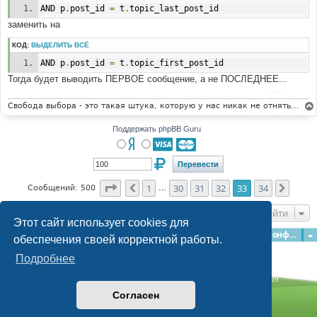
 'POST_TEXT' => str_replace("'", "\'", $message),
AND p
.
post_id 
=
 t
.
topic_last_post_id
заменить на
# 
#-----[ OPEN ]---------------------------------------
КОД:
ВЫДЕЛИТЬ ВСЁ
--------- 
# 
AND p
.
post_id 
=
 t
.
topic_first_post_id
recent_body.tpl
Тогда будет выводить ПЕРВОЕ сообщение, а не ПОСЛЕДНЕЕ...
# 
#-----[ FIND ]---------------------------------------
Свобода выбора - это такая штука, которую у нас никак не отнять...
--------- 
#
Поддержать phpBB Guru
{topicrow.TOPIC_TITLE}</a><br />
# 
#-----[IN-LINE, AFTER, ADD ]-------------------------
----------------- 
Страница
33
из
34
#
1
30
31
32
33
34
Пред.
След.
Сообщений: 500
…
{topicrow.POST_TEXT}<br />
Перейти
# 
Этот сайт использует cookies для
#-----[ SAVE/CLOSE ALL FILES ]-----------------------
Главная
Форумы
Наша команда
О команде
Конфиденциальность
обеспечения своей корректной работы.
--------- 
# 
Подробнее
Time: 0.142s
| Peak Memory Usage: 3.09 МБ | GZIP: Off |
Queries: 39
© phpBB Guru, 2004—2026
Согласен
Powered by
phpBB
Style by
Artodia