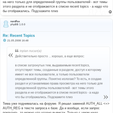
на него только для определенной группы пользователей - вот темы
этого раздела и не отображаются в списке recent topics - а надо что
бы отображались. Подскажите плиз
nordfox
phpBB 1.0.0
Re: Recent Topics
С
21.05.2008 16:48
о
о
б
inplan писал(а):
щ
е
Действительно просто ... хорошо, а еще вопрос:
н
и
е
в списке затронутых тем, выдаваемым recent topics,
отсутствуют темы, созданные в разделе, доступ к которому
имеет не все пользователи, а только пользователи
определенной группы. Понятно излогаю? То есть, я создаю
раздел и устанавливаю права просмотра на него только для
определенной группы пользователей - вот темы этого
раздела и не отображаются в списке recent topics - а надо
что бы отображались. Подскажите плиз
Тема уже поднималась на форуме. Я решал заменой AUTH_ALL <=>
AUTH_REG в тексте запроса к базе. Да и вообще, если запрос
покрутить, то можно что угодно вывести. Только с умом надо