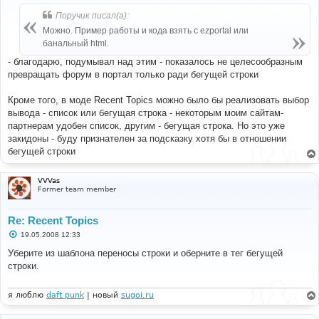
о
б
Поручик писал(а):
щ
е
Можно. Пример работы и кода взять с ezportal или
н
банальный html.
и
е
- благодарю, подумывал над этим - показалось не целесообразным
превращать форум в портал только ради бегущей строки
Кроме того, в моде Recent Topics можно было бы реализовать выбор
вывода - список или бегущая строка - некоторым моим сайтам-
партнерам удобен список, другим - бегущая строка. Но это уже
закидоны - буду признателен за подсказку хотя бы в отношении
бегущей строки
VVVas
Former team member
Re: Recent Topics
С
19.05.2008 12:33
о
о
Уберите из шаблона переносы строки и оберните в тег бегущей
б
строки.
щ
е
н
и
я люблю
daft punk
| новый
sugoi.ru
е