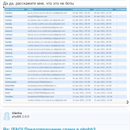
е
Да да, расскажите мне, что это не боты
Ulenka
phpBB 2.0.0
Re: [FAQ] Предотвращение спама в phpbb3