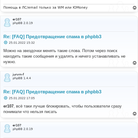
Помощь в ЛС/email только за WM или ЮMoney
er107
phpBB 2.0.19
Re: [FAQ] Предотвращение спама в phpbb3
С
25.01.2022 15:32
о
о
Можно на звездочки менять такие слова. Потом через поиск
б
находить такие сообщения и удалять и ничего устанавливать не
щ
е
нужно.
н
и
е
jurvrn-f
phpBB 1.4.4
Re: [FAQ] Предотвращение спама в phpbb3
С
25.01.2022 17:05
о
о
er107
, всё таки лучше блокировать, чтобы пользователи сразу
б
понимали что нельзя писать
щ
е
н
и
er107
е
phpBB 2.0.19