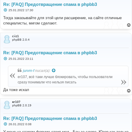
Re: [FAQ] Предотвращение спама в phpbb3
С
25.01.2022 17:30
о
о
Тогда заказывайте для этой цели расширение, на сайте отличные
б
специалисты, мигом сделают.
щ
е
н
и
ciiz1
е
phpBB 2.0.4
Re: [FAQ] Предотвращение спама в phpbb3
С
25.01.2022 23:11
о
о
б
jurvrn-f
писал(а):
щ
е
er107, всё таки лучше блокировать, чтобы пользователи
н
сразу понимали что нельзя писать
и
е
Да тоже искал
er107
phpBB 2.0.19
Re: [FAQ] Предотвращение спама в phpbb3
С
26.01.2022 0:08
о
о
У меня на старом форуме стоит мод - Бан за слово. Юзер как только