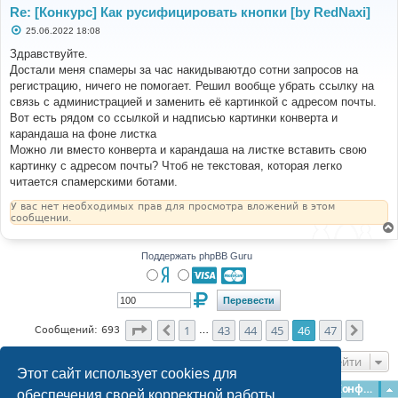
Re: [Конкурс] Как русифицировать кнопки [by RedNaxi]
С
25.06.2022 18:08
о
о
Здравствуйте.
б
Достали меня спамеры за час накидываютдо сотни запросов на
щ
е
регистрацию, ничего не помогает. Решил вообще убрать ссылку на
н
связь с администрацией и заменить её картинкой с адресом почты.
и
е
Вот есть рядом со ссылкой и надписью картинки конверта и
карандаша на фоне листка
Можно ли вместо конверта и карандаша на листке вставить свою
картинку с адресом почты? Чтоб не текстовая, которая легко
читается спамерскими ботами.
У вас нет необходимых прав для просмотра вложений в этом
сообщении.
Поддержать phpBB Guru
Страница
46
из
47
1
43
44
45
46
47
Пред.
След.
Сообщений: 693
…
Перейти
Этот сайт использует cookies для
Главная
Форумы
Наша команда
О команде
Конфиденциальность
обеспечения своей корректной работы.