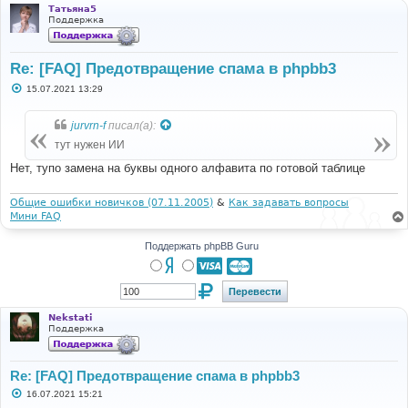
Татьяна5
Поддержка
Re: [FAQ] Предотвращение спама в phpbb3
С
15.07.2021 13:29
о
о
б
jurvrn-f
писал(а):
щ
е
тут нужен ИИ
н
и
Нет, тупо замена на буквы одного алфавита по готовой таблице
е
Общие ошибки новичков (07.11.2005)
&
Как задавать вопросы
Мини FAQ
Поддержать phpBB Guru
Nekstati
Поддержка
Re: [FAQ] Предотвращение спама в phpbb3
С
16.07.2021 15:21
о