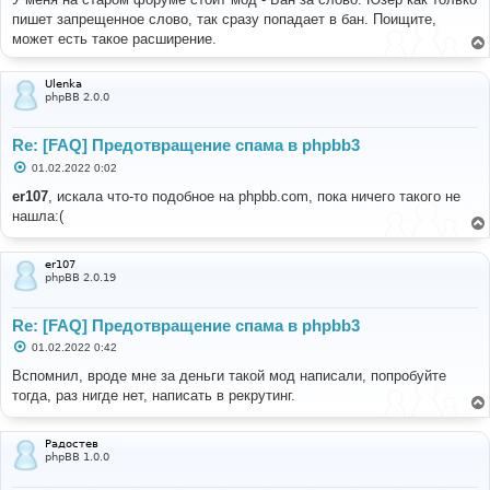
б
пишет запрещенное слово, так сразу попадает в бан. Поищите,
щ
е
может есть такое расширение.
н
и
е
Ulenka
phpBB 2.0.0
Re: [FAQ] Предотвращение спама в phpbb3
С
01.02.2022 0:02
о
о
er107
, искала что-то подобное на phpbb.com, пока ничего такого не
б
нашла:(
щ
е
н
и
er107
е
phpBB 2.0.19
Re: [FAQ] Предотвращение спама в phpbb3
С
01.02.2022 0:42
о
о
Вспомнил, вроде мне за деньги такой мод написали, попробуйте
б
тогда, раз нигде нет, написать в рекрутинг.
щ
е
н
и
Радостев
е
phpBB 1.0.0