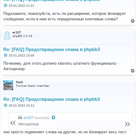
С
25.01.2022 11:21
о
о
Подскажите, пожалуйста, есть ли расширение, которое блокирует
б
сообщения, если в нем есть определенные ключевые слова?
щ
е
н
и
er107
е
phpBB 2.0.19
Re: [FAQ] Предотвращение спама в phpbb3
С
25.01.2022 15:00
о
о
По-моему, для этого должно хватить штатного функционала -
б
Автоцензор.
щ
е
н
и
Pazh
е
Former team member
Re: [FAQ] Предотвращение спама в phpbb3
С
25.01.2022 15:12
о
о
б
er107
писал(а):
щ
е
Автоцензор
н
и
оно просто подменяет слова на другие, но не блокирует весь пост.
е