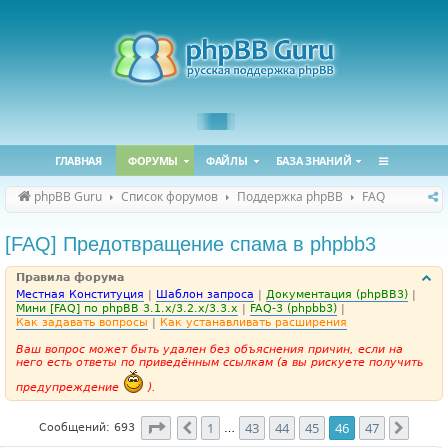
ГЛАВНАЯ
ФОРУМЫ
ФАЙЛЫ
БАЗА ЗНАНИЙ
phpBB Guru
Список форумов
Поддержка phpBB
FAQ
[FAQ] Предотвращение спама в phpbb3
Правила форума
Местная Конституция
|
Шаблон запроса
|
Документация (phpBB3)
|
Мини [FAQ] по phpBB 3.1.x/3.2.x/3.3.x
|
FAQ-3 (phpbb3)
|
Как задавать вопросы
|
Как устанавливать расширения
Ваш вопрос может быть удален без объяснения причин, если на
него есть ответы по приведённым ссылкам (а вы рискуете получить
предупреждение
).
Страница
46
из
47
1
43
44
45
46
47
Пред.
След.
Сообщений: 693
…