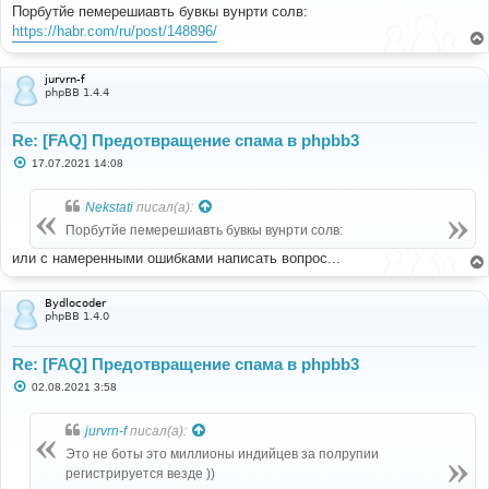
о
Порбутйе пемерешиавть бувкы вунрти солв:
б
https://habr.com/ru/post/148896/
щ
е
н
и
jurvrn-f
е
phpBB 1.4.4
Re: [FAQ] Предотвращение спама в phpbb3
С
17.07.2021 14:08
о
о
б
Nekstati
писал(а):
щ
е
Порбутйе пемерешиавть бувкы вунрти солв:
н
и
или с намеренными ошибками написать вопрос...
е
Bydlocoder
phpBB 1.4.0
Re: [FAQ] Предотвращение спама в phpbb3
С
02.08.2021 3:58
о
о
б
jurvrn-f
писал(а):
щ
е
Это не боты это миллионы индийцев за полрупии
н
регистрируется везде ))
и