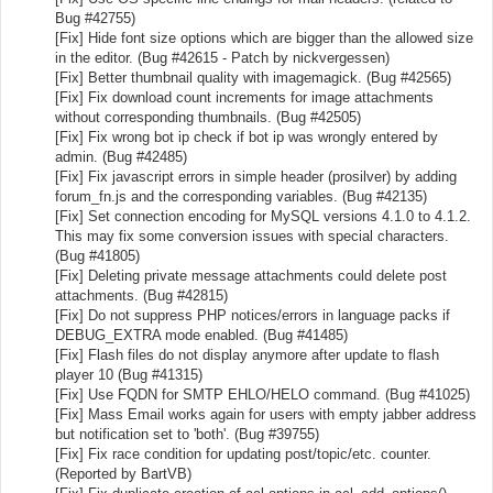
Bug #42755)
[Fix] Hide font size options which are bigger than the allowed size
in the editor. (Bug #42615 - Patch by nickvergessen)
[Fix] Better thumbnail quality with imagemagick. (Bug #42565)
[Fix] Fix download count increments for image attachments
without corresponding thumbnails. (Bug #42505)
[Fix] Fix wrong bot ip check if bot ip was wrongly entered by
admin. (Bug #42485)
[Fix] Fix javascript errors in simple header (prosilver) by adding
forum_fn.js and the corresponding variables. (Bug #42135)
[Fix] Set connection encoding for MySQL versions 4.1.0 to 4.1.2.
This may fix some conversion issues with special characters.
(Bug #41805)
[Fix] Deleting private message attachments could delete post
attachments. (Bug #42815)
[Fix] Do not suppress PHP notices/errors in language packs if
DEBUG_EXTRA mode enabled. (Bug #41485)
[Fix] Flash files do not display anymore after update to flash
player 10 (Bug #41315)
[Fix] Use FQDN for SMTP EHLO/HELO command. (Bug #41025)
[Fix] Mass Email works again for users with empty jabber address
but notification set to 'both'. (Bug #39755)
[Fix] Fix race condition for updating post/topic/etc. counter.
(Reported by BartVB)