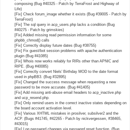
composing (Bug #40325 - Patch by TerraFrost and Highway of
Life)
[Fix] Check forum_image whether it exists (Bug #39005 - Patch by
TerraFrost)
[Fix] The sql query in acp_users.php lacks a condition (Bug
#40275 - Patch by grimskies)
[Fix] Added missing read permission information for some
phpbb_chmod() calls
[Fix] Correctly display future dates (Bug #38755)
[Fix] Fix guest/bot session problems with apache authentication
plugin (Bug #41085)
[Fix] Whois now works reliably for RIRs other than APNIC and
RIPE. (Bug #40085)
[Fix] Correctly convert Niels' Birthday MOD to the date format
used in phpBB3. (Bug #32895)
[Fix] Changed the success message when requesting a new
password to be more accurate. (Bug #41405)
[Fix] Add missing anti-abuse email headers to acp_inactive.php
and ucp_resend.php.
[Fix] Only remind users in the correct inactive states depending on
the board account activation level.
[Fix] Various XHTML mistakes in prosilver, subsilver2 and the
ACP. (Bugs #41745, #42265 - Patch by nickvergessen, #38465,
#43015)
[Fix] Log password changes via password reset function. (Bug