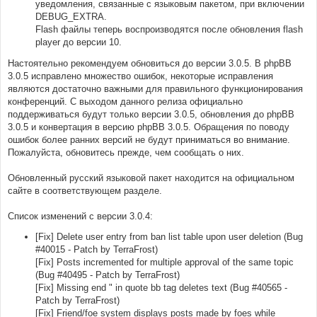
уведомления, связанные с языковым пакетом, при включении
DEBUG_EXTRA.
Flash файлы теперь воспроизводятся после обновления flash
player до версии 10.
Настоятельно рекомендуем обновиться до версии 3.0.5. В phpBB
3.0.5 исправлено множество ошибок, некоторые исправления
являются достаточно важными для правильного функционирования
конференций. С выходом данного релиза официально
поддерживаться будут только версии 3.0.5, обновления до phpBB
3.0.5 и конвертация в версию phpBB 3.0.5. Обращения по поводу
ошибок более ранних версий не будут приниматься во внимание.
Пожалуйста, обновитесь прежде, чем сообщать о них.
Обновленный русский языковой пакет находится на официальном
сайте в соответствующем разделе.
Список изменений с версии 3.0.4:
[Fix] Delete user entry from ban list table upon user deletion (Bug
#40015 - Patch by TerraFrost)
[Fix] Posts incremented for multiple approval of the same topic
(Bug #40495 - Patch by TerraFrost)
[Fix] Missing end " in quote bb tag deletes text (Bug #40565 -
Patch by TerraFrost)
[Fix] Friend/foe system displays posts made by foes while