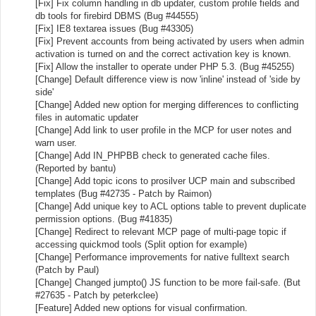
[Fix] Fix column handling in db updater, custom profile fields and
db tools for firebird DBMS (Bug #44555)
[Fix] IE8 textarea issues (Bug #43305)
[Fix] Prevent accounts from being activated by users when admin
activation is turned on and the correct activation key is known.
[Fix] Allow the installer to operate under PHP 5.3. (Bug #45255)
[Change] Default difference view is now 'inline' instead of 'side by
side'
[Change] Added new option for merging differences to conflicting
files in automatic updater
[Change] Add link to user profile in the MCP for user notes and
warn user.
[Change] Add IN_PHPBB check to generated cache files.
(Reported by bantu)
[Change] Add topic icons to prosilver UCP main and subscribed
templates (Bug #42735 - Patch by Raimon)
[Change] Add unique key to ACL options table to prevent duplicate
permission options. (Bug #41835)
[Change] Redirect to relevant MCP page of multi-page topic if
accessing quickmod tools (Split option for example)
[Change] Performance improvements for native fulltext search
(Patch by Paul)
[Change] Changed jumpto() JS function to be more fail-safe. (But
#27635 - Patch by peterkclee)
[Feature] Added new options for visual confirmation.