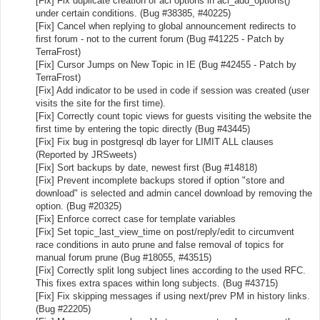
[Fix] Fix duplicate creation of acl options in acl_add_options()
under certain conditions. (Bug #38385, #40225)
[Fix] Cancel when replying to global announcement redirects to
first forum - not to the current forum (Bug #41225 - Patch by
TerraFrost)
[Fix] Cursor Jumps on New Topic in IE (Bug #42455 - Patch by
TerraFrost)
[Fix] Add indicator to be used in code if session was created (user
visits the site for the first time).
[Fix] Correctly count topic views for guests visiting the website the
first time by entering the topic directly (Bug #43445)
[Fix] Fix bug in postgresql db layer for LIMIT ALL clauses
(Reported by JRSweets)
[Fix] Sort backups by date, newest first (Bug #14818)
[Fix] Prevent incomplete backups stored if option "store and
download" is selected and admin cancel download by removing the
option. (Bug #20325)
[Fix] Enforce correct case for template variables
[Fix] Set topic_last_view_time on post/reply/edit to circumvent
race conditions in auto prune and false removal of topics for
manual forum prune (Bug #18055, #43515)
[Fix] Correctly split long subject lines according to the used RFC.
This fixes extra spaces within long subjects. (Bug #43715)
[Fix] Fix skipping messages if using next/prev PM in history links.
(Bug #22205)