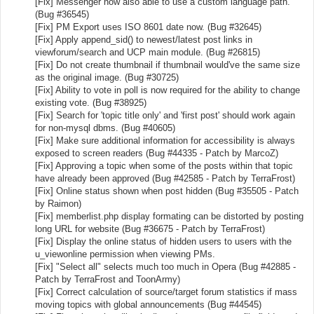
[Fix] Messenger now also able to use a custom language path.
(Bug #36545)
[Fix] PM Export uses ISO 8601 date now. (Bug #32645)
[Fix] Apply append_sid() to newest/latest post links in
viewforum/search and UCP main module. (Bug #26815)
[Fix] Do not create thumbnail if thumbnail would've the same size
as the original image. (Bug #30725)
[Fix] Ability to vote in poll is now required for the ability to change
existing vote. (Bug #38925)
[Fix] Search for 'topic title only' and 'first post' should work again
for non-mysql dbms. (Bug #40605)
[Fix] Make sure additional information for accessibility is always
exposed to screen readers (Bug #44335 - Patch by MarcoZ)
[Fix] Approving a topic when some of the posts within that topic
have already been approved (Bug #42585 - Patch by TerraFrost)
[Fix] Online status shown when post hidden (Bug #35505 - Patch
by Raimon)
[Fix] memberlist.php display formating can be distorted by posting
long URL for website (Bug #36675 - Patch by TerraFrost)
[Fix] Display the online status of hidden users to users with the
u_viewonline permission when viewing PMs.
[Fix] "Select all" selects much too much in Opera (Bug #42885 -
Patch by TerraFrost and ToonArmy)
[Fix] Correct calculation of source/target forum statistics if mass
moving topics with global announcements (Bug #44545)