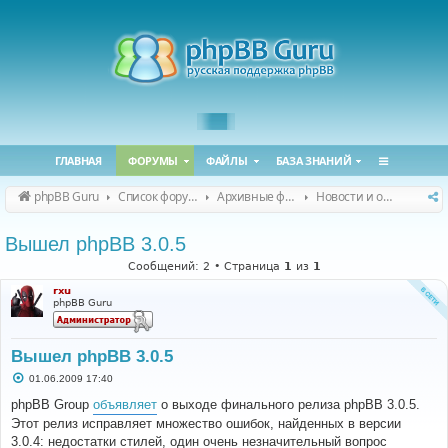
ГЛАВНАЯ
ФОРУМЫ
ФАЙЛЫ
БАЗА ЗНАНИЙ
phpBB Guru
Список форумов
Архивные форумы
Новости и объявления (архив)
Вышел phpBB 3.0.5
Сообщений: 2 • Страница
1
из
1
rxu
phpBB Guru
Вышел phpBB 3.0.5
С
01.06.2009 17:40
о
о
phpBB Group
объявляет
о выходе финального релиза phpBB 3.0.5.
б
Этот релиз исправляет множество ошибок, найденных в версии
щ
е
3.0.4: недостатки стилей, один очень незначительный вопрос