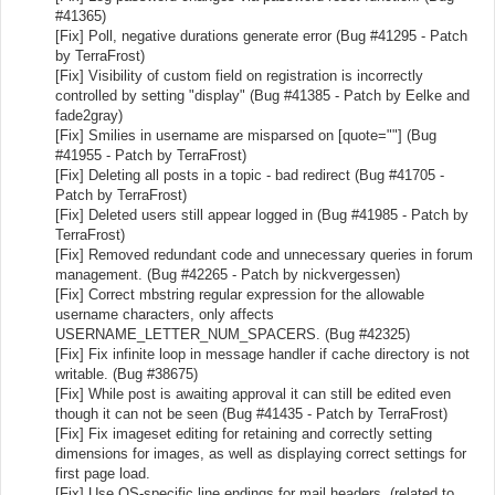
#41365)
[Fix] Poll, negative durations generate error (Bug #41295 - Patch
by TerraFrost)
[Fix] Visibility of custom field on registration is incorrectly
controlled by setting "display" (Bug #41385 - Patch by Eelke and
fade2gray)
[Fix] Smilies in username are misparsed on [quote=""] (Bug
#41955 - Patch by TerraFrost)
[Fix] Deleting all posts in a topic - bad redirect (Bug #41705 -
Patch by TerraFrost)
[Fix] Deleted users still appear logged in (Bug #41985 - Patch by
TerraFrost)
[Fix] Removed redundant code and unnecessary queries in forum
management. (Bug #42265 - Patch by nickvergessen)
[Fix] Correct mbstring regular expression for the allowable
username characters, only affects
USERNAME_LETTER_NUM_SPACERS. (Bug #42325)
[Fix] Fix infinite loop in message handler if cache directory is not
writable. (Bug #38675)
[Fix] While post is awaiting approval it can still be edited even
though it can not be seen (Bug #41435 - Patch by TerraFrost)
[Fix] Fix imageset editing for retaining and correctly setting
dimensions for images, as well as displaying correct settings for
first page load.
[Fix] Use OS-specific line endings for mail headers. (related to