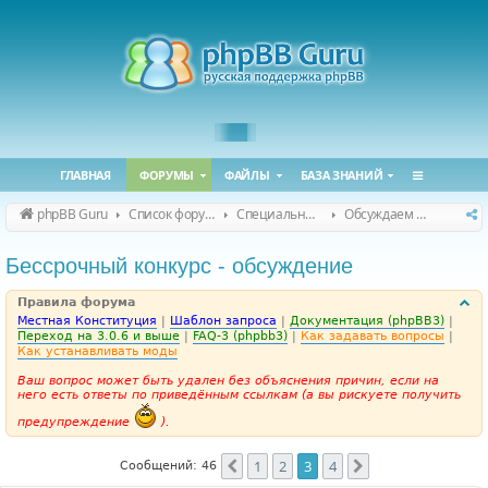
ГЛАВНАЯ
ФОРУМЫ
ФАЙЛЫ
БАЗА ЗНАНИЙ
phpBB Guru
Список форумов
Специальные форумы
Обсуждаем сайт и конференцию
Бессрочный конкурс - обсуждение
Правила форума
Местная Конституция
|
Шаблон запроса
|
Документация (phpBB3)
|
Переход на 3.0.6 и выше
|
FAQ-3 (phpbb3)
|
Как задавать вопросы
|
Как устанавливать моды
Ваш вопрос может быть удален без объяснения причин, если на
него есть ответы по приведённым ссылкам (а вы рискуете получить
предупреждение
).
1
2
3
4
Пред.
След.
Сообщений: 46