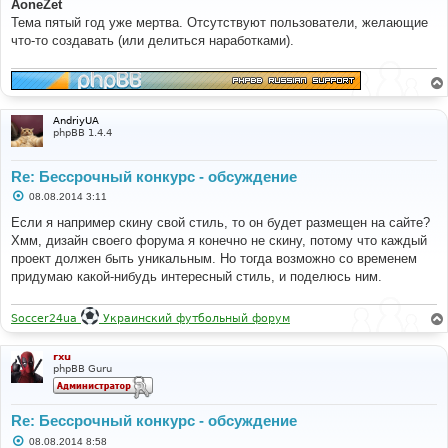
о
AoneZet
б
Тема пятый год уже мертва. Отсутствуют пользователи, желающие
щ
е
что-то создавать (или делиться наработками).
н
и
е
AndriyUA
phpBB 1.4.4
Re: Бессрочный конкурс - обсуждение
С
08.08.2014 3:11
о
о
Если я например скину свой стиль, то он будет размещен на сайте?
б
Хмм, дизайн своего форума я конечно не скину, потому что каждый
щ
е
проект должен быть уникальным. Но тогда возможно со временем
н
придумаю какой-нибудь интересный стиль, и поделюсь ним.
и
е
Soccer24ua
Украинский футбольный форум
rxu
phpBB Guru
Re: Бессрочный конкурс - обсуждение
С
08.08.2014 8:58