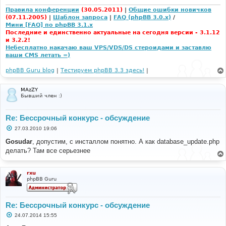
н
и
Правила конференции
(30.05.2011)
|
Общие ошибки новичков
е
(07.11.2005)
|
Шаблон запроса
|
FAQ (phpBB 3.0.x)
/
Мини [FAQ] по phpBB 3.1.x
Последние и единственно актуальные на сегодня версии - 3.1.12
и 3.2.2!
Небесплатно накачаю ваш VPS/VDS/DS стероидами и заставлю
ваши CMS летать =)
phpBB Guru blog
|
Тестируем phpBB 3.3 здесь!
|
MAzZY
Бывший член :)
Re: Бессрочный конкурс - обсуждение
С
27.03.2010 19:06
о
о
Gosudar
, допустим, с инсталлом понятно. А как database_update.php
б
делать? Там все серьезнее
щ
е
н
и
rxu
е
phpBB Guru
Re: Бессрочный конкурс - обсуждение
С
24.07.2014 15:55
о