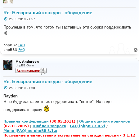
Re: Бессрочный конкурс - обсуждение
С
25.03.2010 21:57
о
о
Проблема в том, что потом ты заставишь эти сборки поддерживать
б
)))
щ
е
н
и
phpBB2
FAQ
е
phpBB3
FAQ
Mr. Anderson
phpBB Guru
Re: Бессрочный конкурс - обсуждение
С
25.03.2010 21:58
о
о
Rayden
б
Я не буду заставлять их поддерживать "потом". Их надо
щ
е
поддерживать сразу
н
и
е
Правила конференции
(30.05.2011)
|
Общие ошибки новичков
(07.11.2005)
|
Шаблон запроса
|
FAQ (phpBB 3.0.x)
/
Мини [FAQ] по phpBB 3.1.x
Последние и единственно актуальные на сегодня версии - 3.1.12