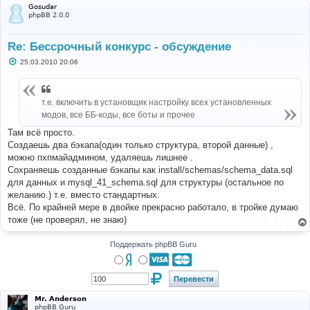
Gosudar
phpBB 2.0.0
Re: Бессрочный конкурс - обсуждение
С
25.03.2010 20:06
о
о
б
щ
т.е. включить в установщик настройку всех установленных
е
н
модов, все ББ-коды, все боты и прочее
и
е
Там всё просто.
Создаешь два бэкапа(один только структура, второй данные) ,
можно пхпмайадмином, удаляешь лишнее .
Сохраняешь созданные бэкапы как install/schemas/schema_data.sql
для данных и mysql_41_schema.sql для структуры (остальное по
желанию.) т.е. вместо стандартных.
Всё. По крайней мере в двойке прекрасно работало, в тройке думаю
тоже (не проверял, не знаю)
Поддержать phpBB Guru
Mr. Anderson
phpBB Guru