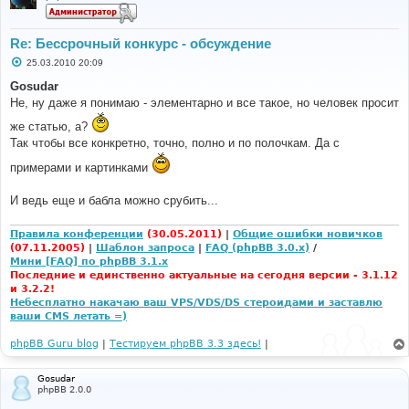
Re: Бессрочный конкурс - обсуждение
С
25.03.2010 20:09
о
о
Gosudar
б
Не, ну даже я понимаю - элементарно и все такое, но человек просит
щ
е
же статью, а?
н
и
Так чтобы все конкретно, точно, полно и по полочкам. Да с
е
примерами и картинками
И ведь еще и бабла можно срубить...
Правила конференции
(30.05.2011)
|
Общие ошибки новичков
(07.11.2005)
|
Шаблон запроса
|
FAQ (phpBB 3.0.x)
/
Мини [FAQ] по phpBB 3.1.x
Последние и единственно актуальные на сегодня версии - 3.1.12
и 3.2.2!
Небесплатно накачаю ваш VPS/VDS/DS стероидами и заставлю
ваши CMS летать =)
phpBB Guru blog
|
Тестируем phpBB 3.3 здесь!
|
Gosudar
phpBB 2.0.0