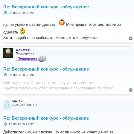
Re: Бессрочный конкурс - обсуждение
С
25.03.2010 20:22
о
о
б
ну, не умею я статьи делать
Мне проще, этот инсталлятор
щ
е
сделать
н
Хотя, надобно попробовать, может, что и получится.
и
е
Nekstati
Поддержка
Re: Бессрочный конкурс - обсуждение
С
25.03.2010 20:26
о
о
Всё так просто? Тады я тоже хочу делать сборки!
б
*бьётся головой об стол от осознания собственной тупости*
щ
е
н
и
MAzZY
е
Бывший член :)
Re: Бессрочный конкурс - обсуждение
С
25.03.2010 21:37
о
о
Действительно, не сложно. Ну если никто не хочет денег за