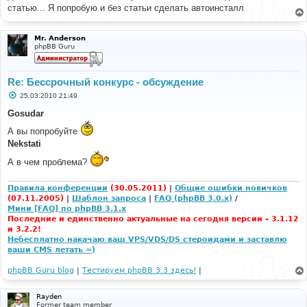
б
статью... Я попробую и без статьи сделать автоинсталл
щ
е
н
и
Mr. Anderson
е
phpBB Guru
Re: Бессрочный конкурс - обсуждение
С
25.03.2010 21:49
о
о
Gosudar
б
щ
А вы попробуйте
е
Nekstati
н
и
е
А в чем проблема?
Правила конференции
(30.05.2011)
|
Общие ошибки новичков
(07.11.2005)
|
Шаблон запроса
|
FAQ (phpBB 3.0.x)
/
Мини [FAQ] по phpBB 3.1.x
Последние и единственно актуальные на сегодня версии - 3.1.12
и 3.2.2!
Небесплатно накачаю ваш VPS/VDS/DS стероидами и заставлю
ваши CMS летать =)
phpBB Guru blog
|
Тестируем phpBB 3.3 здесь!
|
Rayden
Former team member