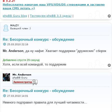
и 3.2.2!
Небесплатно накачаю ваш VPS/VDS/DS стероидами и заставлю
ваши CMS летать =)
phpBB Guru blog
|
Тестируем phpBB 3.3 здесь!
|
MAzZY
Бывший член :)
Re: Бессрочный конкурс - обсуждение
С
25.03.2010 22:16
о
о
Mr. Anderson
, да ну нафиг. Хватает поддержки "дружеских" сборок
б
щ
е
Добавлено спустя 29 секунд:
н
Хотя, если всей командой, то поддержим
и
е
Mr. Anderson
phpBB Guru
Re: Бессрочный конкурс - обсуждение
С
27.03.2010 14:01
о
о
Немного подправил правила для лучшей читаемости...
б
щ
е