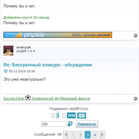
о
о
Почему бы и нет.
б
щ
е
Добавлено спустя 10 секунд:
н
Почему бы и нет.
и
е
AndriyUA
phpBB 1.4.4
Re: Бессрочный конкурс - обсуждение
С
05.11.2014 10:34
о
о
Это уже неактуально?
б
щ
е
н
и
Soccer24ua
Украинский футбольный форум
е
Поддержать phpBB Guru
1
2
3
4
Пред.
След.
Сообщений: 46