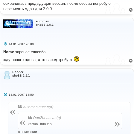
е
сохранилась предыдущая версия. после сессии попробую
н
переписать эдон для 2.0.0
и
е
automan
phpBB 2.0.1
С
14.01.2007 20:00
о
о
Nome
заранее спасибо.
б
щ
жду нового адона, а то народ требует
е
н
и
DanZer
е
phpBB 1.2.1
С
18.01.2007 14:50
о
о
б
automan писал(а):
щ
е
н
DanZer писал(а):
и
е
karma_info.zip
в описании