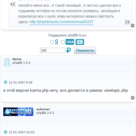
н
пинайте меня все...я такой ленивый...я честно сделал все к
и
е
седьмому октября но потом ленился заливать...вообщем я
переписал все с нуля, кому интересно можно смотреть
здесь:
http://phpbbhacks.com/download/3237
Поддержать phpBB Guru
Nome
phpBB 1.4.2
С
12.01.2007 9:28
о
о
в этой версии karma.php нету, все делается в рамках viewtopic.php
б
щ
е
н
и
automan
е
phpBB 2.0.1
С
12.01.2007 22:03
о