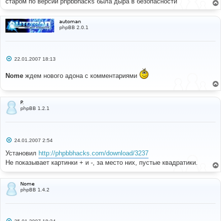
старом по версии phpbbhacks была дыра в безопасности
н
и
е
automan
phpBB 2.0.1
С
22.01.2007 18:13
о
о
Nome
ждем нового адона с комментариями
б
щ
е
н
и
P.
е
phpBB 1.2.1
С
24.01.2007 2:54
о
о
Установил
http://phpbbhacks.com/download/3237
б
Не показывает картинки + и -, за место них, пустые квадратики.
щ
е
н
и
Nome
е
phpBB 1.4.2
С