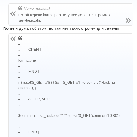
о
б
Nome писал(а):
щ
е
в этой версии karma.php нету, все делается в рамках
н
viewtopic.php
и
е
Nome
я думал об этом, но там нет таких строчек для замены
#
#-----[ OPEN ]------------------------------------------------
#
karma.php
#
#-----[ FIND ]------------------------------------------------
#
if ( isset($_GET['x']) ) { $x = $_GET['x']; } else { die("Hacking
attempt"); }
#
#-----[ AFTER, ADD ]------------------------------------------
#
$comment = str_replace("'","'",substr($_GET['comment'],0,80));
#
#-----[ FIND ]------------------------------------------------