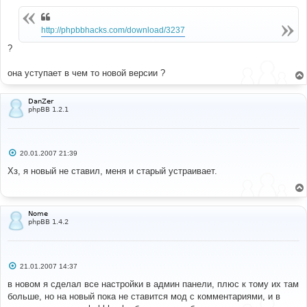
н
и
е
http://phpbbhacks.com/download/3237
?
она уступает в чем то новой версии ?
DanZer
phpBB 1.2.1
С
20.01.2007 21:39
о
о
Хз, я новый не ставил, меня и старый устраивает.
б
щ
е
н
и
Nome
е
phpBB 1.4.2
С
21.01.2007 14:37
о
о
в новом я сделал все настройки в админ панели, плюс к тому их там
б
больше, но на новый пока не ставится мод с комментариями, и в
щ
е