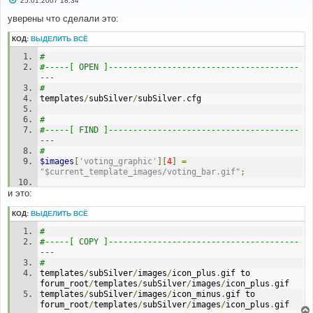
25.01.2007 18:34
о
о
уверены что сделали это:
б
щ
КОД:
ВЫДЕЛИТЬ ВСЁ
е
н
#
и
е
#-----[ OPEN ]---------------------------------------
---
#
templates
/
subSilver
/
subSilver
.
cfg
#
#-----[ FIND ]---------------------------------------
---
#
$images
[
'voting_graphic'
][
4
]
=
"$current_template_images/voting_bar.gif"
;
и это:
#
#-----[ AFTER, ADD ]---------------------------------
---
КОД:
ВЫДЕЛИТЬ ВСЁ
#
#
$images
[
'icon_plus'
]
=
#-----[ COPY ]---------------------------------------
"$current_template_images/icon_plus.gif"
;
---
$images
[
'icon_minus'
]
=
#
"$current_template_images/icon_minus.gif"
;
templates
/
subSilver
/
images
/
icon_plus
.
gif to 
forum_root
/
templates
/
subSilver
/
images
/
icon_plus
.
gif
templates
/
subSilver
/
images
/
icon_minus
.
gif to 
forum_root
/
templates
/
subSilver
/
images
/
icon_plus
.
gif