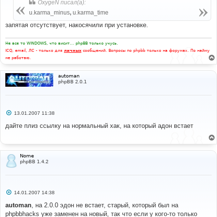
OxygeN писал(а):
щ
е
u.karma_minus
,
u.karma_time
н
и
запятая отсутствует, накосячили при установке.
е
Не все то WINDOWS, что висит... phpBB только учусь.
ICQ, email, ЛС - только для
личных
сообщений. Вопросы по phpbb только на форумах. По найму
не работаю.
automan
phpBB 2.0.1
С
13.01.2007 11:38
о
о
дайте плиз ссылку на нормальный хак, на который адон встает
б
щ
е
н
и
Nome
е
phpBB 1.4.2
С
14.01.2007 14:38
о
о
automan
, на 2.0.0 эдон не встает, старый, который был на
б
phpbbhacks уже заменен на новый, так что если у кого-то только
щ