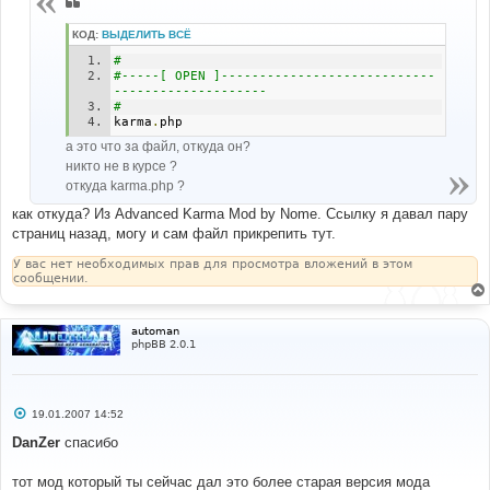
КОД:
ВЫДЕЛИТЬ ВСЁ
#
#-----[ OPEN ]----------------------------
--------------------
#
karma
.
php  
а это что за файл, откуда он?
никто не в курсе ?
откуда karma.php ?
как откуда? Из Advanced Karma Mod by Nome. Ссылку я давал пару
страниц назад, могу и сам файл прикрепить тут.
У вас нет необходимых прав для просмотра вложений в этом
сообщении.
automan
phpBB 2.0.1
С
19.01.2007 14:52
о
о
DanZer
спасибо
б
щ
е
тот мод который ты сейчас дал это более старая версия мода