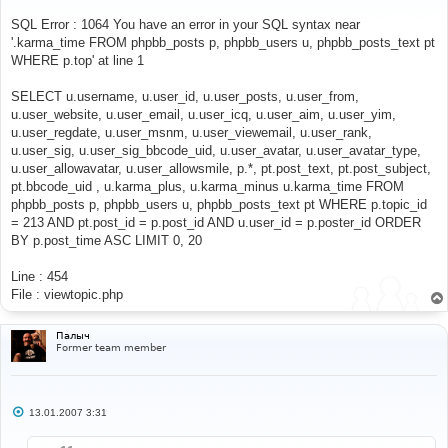
щ
е
SQL Error : 1064 You have an error in your SQL syntax near
н
'.karma_time FROM phpbb_posts p, phpbb_users u, phpbb_posts_text pt
и
е
WHERE p.top' at line 1
SELECT u.username, u.user_id, u.user_posts, u.user_from,
u.user_website, u.user_email, u.user_icq, u.user_aim, u.user_yim,
u.user_regdate, u.user_msnm, u.user_viewemail, u.user_rank,
u.user_sig, u.user_sig_bbcode_uid, u.user_avatar, u.user_avatar_type,
u.user_allowavatar, u.user_allowsmile, p.*, pt.post_text, pt.post_subject,
pt.bbcode_uid , u.karma_plus, u.karma_minus u.karma_time FROM
phpbb_posts p, phpbb_users u, phpbb_posts_text pt WHERE p.topic_id
= 213 AND pt.post_id = p.post_id AND u.user_id = p.poster_id ORDER
BY p.post_time ASC LIMIT 0, 20
Line : 454
File : viewtopic.php
Палыч
Former team member
С
13.01.2007 3:31
о
о
б