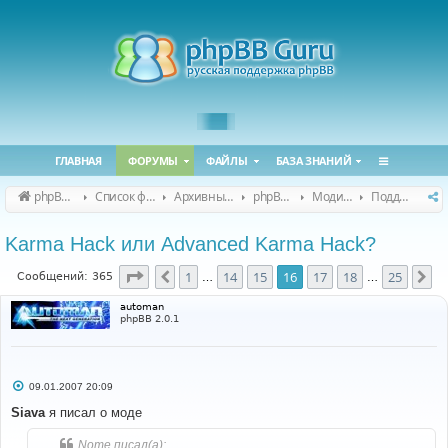
ГЛАВНАЯ
ФОРУМЫ
ФАЙЛЫ
БАЗА ЗНАНИЙ
phpBB Guru
Список форумов
Архивные форумы
phpBB 2.0.x (архив)
Модификация phpBB 2.0.x
Поддержка модов для phpBB 2.0.x
Karma Hack или Advanced Karma Hack?
Страница
16
из
25
1
14
15
16
17
18
25
Пред.
Сл
Сообщений: 365
…
…
automan
phpBB 2.0.1
С
09.01.2007 20:09
о
о
Siava
я писал о моде
б
щ
Nome писал(а):
е