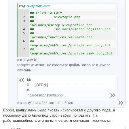
КОД:
ВЫДЕЛИТЬ ВСЁ
## Files To Edit:
##			viewtopic.php
##			
includes/usercp_viewprofile.php
##			includes/usercp_register.php
##			
includes/functions_validate.php
##			
templates/subSilver/profile_add_body.tpl
##			
templates/subSilver/profile_view_body.tpl
а в самом txt
говорят изменять не совсем те файлы которые в начале
описаны...
#-----[ OPEN ]------------------------------------------------
#
includes/constants.php
в вверху описании такого не было
Сорри, шапку лень было писать - скопировал с другого мода, а
поскольку дело было под утро - забыл поправить. На
работоспособность это не влияет, хотя согласен - косячок-с...