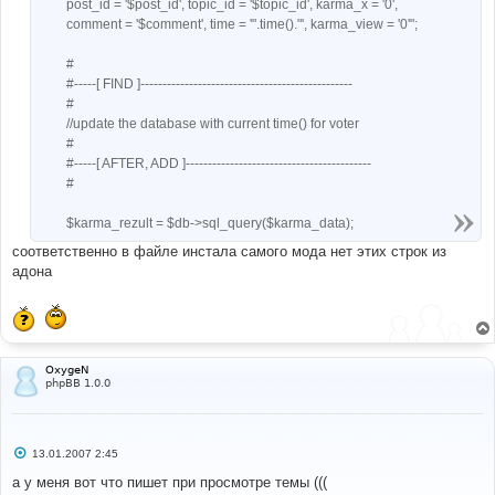
post_id = '$post_id', topic_id = '$topic_id', karma_x = '0',
comment = '$comment', time = '".time()."', karma_view = '0'";
#
#-----[ FIND ]------------------------------------------------
#
//update the database with current time() for voter
#
#-----[ AFTER, ADD ]------------------------------------------
#
$karma_rezult = $db->sql_query($karma_data);
соответственно в файле инстала самого мода нет этих строк из
адона
OxygeN
phpBB 1.0.0
С
13.01.2007 2:45
о
о
а у меня вот что пишет при просмотре темы (((
б