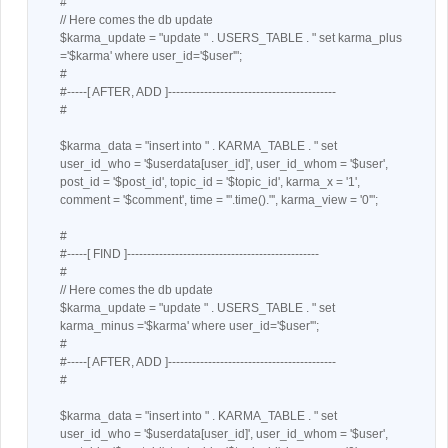
#
// Here comes the db update
$karma_update = "update " . USERS_TABLE . " set karma_plus
='$karma' where user_id='$user'";
#
#-----[ AFTER, ADD ]------------------------------------------
#
$karma_data = "insert into " . KARMA_TABLE . " set
user_id_who = '$userdata[user_id]', user_id_whom = '$user',
post_id = '$post_id', topic_id = '$topic_id', karma_x = '1',
comment = '$comment', time = '".time()."', karma_view = '0'";
#
#-----[ FIND ]------------------------------------------------
#
// Here comes the db update
$karma_update = "update " . USERS_TABLE . " set
karma_minus ='$karma' where user_id='$user'";
#
#-----[ AFTER, ADD ]------------------------------------------
#
$karma_data = "insert into " . KARMA_TABLE . " set
user_id_who = '$userdata[user_id]', user_id_whom = '$user',