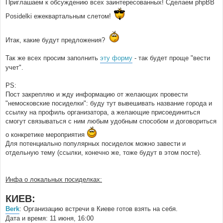
Приглашаем к обсуждению всех заинтересованных! Сделаем phpBB
Posidelki ежеквартальным слетом!
Итак, какие будут предложения?
Так же всех просим заполнить
эту форму
- так будет проще "вести
учет".
PS:
Пост закрепляю и жду информацию от желающих провести
"немосковские посиделки": буду тут вывешивать название города и
ссылку на профиль организатора, а желающие присоединиться
смогут связываться с ним любым удобным способом и договориться
о конкретике мероприятия
Для потенциально популярных посиделок можно завести и
отдельную тему (ссылки, конечно же, тоже будут в этом посте).
Инфа о локальных посиделках:
КИЕВ:
Berk
: Организацию встречи в Киеве готов взять на себя.
Дата и время: 11 июня, 16:00