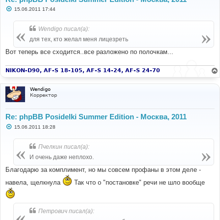
С
15.06.2011 17:44
о
о
б
Wendigo писал(а):
щ
е
для тех, кто желал меня лицезреть
н
и
Вот теперь все сходится..все разложено по полочкам...
е
NIKON-D90, AF-S 18-105, AF-S 14-24, AF-S 24-70
Wendigo
Корректор
Re: phpBB Posidelki Summer Edition - Москва, 2011
С
15.06.2011 18:28
о
о
б
Пчелкин писал(а):
щ
е
И очень даже неплохо.
н
и
Благодарю за комплимент, но мы совсем профаны в этом деле -
е
навела, щелкнула
Так что о "постановке" речи не шло вообще
Петрович писал(а):