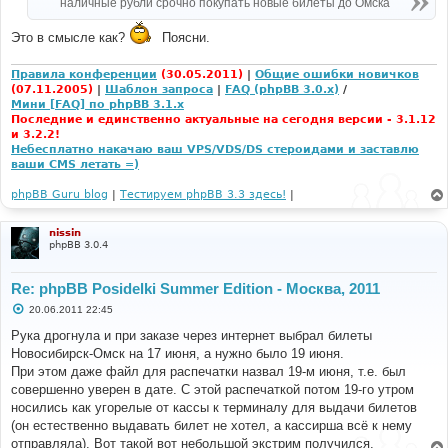
наличные рубли срочно покупать новые билеты до Омска
Это в смысле как?
Поясни.
Правила конференции
(30.05.2011)
|
Общие ошибки новичков
(07.11.2005)
|
Шаблон запроса
|
FAQ (phpBB 3.0.x)
/
Мини [FAQ] по phpBB 3.1.x
Последние и единственно актуальные на сегодня версии - 3.1.12
и 3.2.2!
Небесплатно накачаю ваш VPS/VDS/DS стероидами и заставлю
ваши CMS летать =)
phpBB Guru blog
|
Тестируем phpBB 3.3 здесь!
|
nissin
phpBB 3.0.4
Re: phpBB Posidelki Summer Edition - Москва, 2011
С
20.06.2011 22:45
о
о
Рука дрогнула и при заказе через интернет выбрал билеты
б
Новосибирск-Омск на 17 июня, а нужно было 19 июня.
щ
е
При этом даже файл для распечатки назвал 19-м июня, т.е. был
н
совершенно уверен в дате. С этой распечаткой потом 19-го утром
и
е
носились как угорелые от кассы к терминалу для выдачи билетов
(он естественно выдавать билет не хотел, а кассирша всё к нему
отправляла). Вот такой вот небольшой экстрим получился.