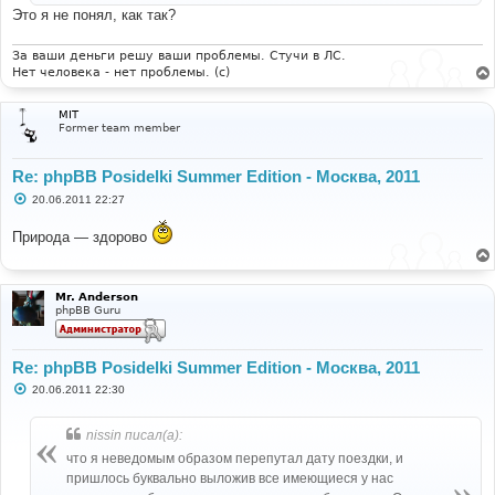
е
Это я не понял, как так?
За ваши деньги решу ваши проблемы. Стучи в ЛС.
Нет человека - нет проблемы. (c)
MIT
Former team member
Re: phpBB Posidelki Summer Edition - Москва, 2011
С
20.06.2011 22:27
о
о
Природа — здорово
б
щ
е
н
и
Mr. Anderson
е
phpBB Guru
Re: phpBB Posidelki Summer Edition - Москва, 2011
С
20.06.2011 22:30
о
о
б
nissin писал(а):
щ
е
что я неведомым образом перепутал дату поездки, и
н
пришлось буквально выложив все имеющиеся у нас
и
е