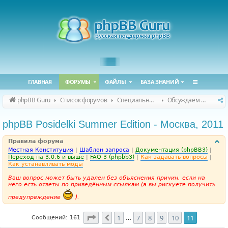
ГЛАВНАЯ
ФОРУМЫ
ФАЙЛЫ
БАЗА ЗНАНИЙ
phpBB Guru
Список форумов
Специальные форумы
Обсуждаем сайт и конференцию
phpBB Posidelki Summer Edition - Москва, 2011
Правила форума
Местная Конституция
|
Шаблон запроса
|
Документация (phpBB3)
|
Переход на 3.0.6 и выше
|
FAQ-3 (phpbb3)
|
Как задавать вопросы
|
Как устанавливать моды
Ваш вопрос может быть удален без объяснения причин, если на
него есть ответы по приведённым ссылкам (а вы рискуете получить
предупреждение
).
Страница
11
из
11
1
7
8
9
10
11
Пред.
Сообщений: 161
…