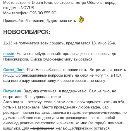
Место встречи: Dream town, со стороны метро Оболонь, перед
входом в NOVUS
Мой телефон: О96 ЗО 555 9О
Приезжайте без машин, будем пиво пить.
НОВОСИБИРСК:
11-13 не получается всех собрать, предлагается 18, либо 25-е.
nissin
: Если кто-нибудь возьмёт организационные вопросы, до
Новосибирска, Омска худо-бедно могу выбраться.
Garret_Dark
: Я из Новосибирска, желание есть. Встретиться, попить
пиццу. Организационные вопросы взять на себя не могу т.к. в НСК
сам всего пару месяцев живу и сориентировать не смогу.
Петрович
: Задумка отличная, я поддерживаю. Сам не пью, но
встретился бы с удовольствием.
Авто под ж... встречу, если в этом есть необходимость хоть на ж/д,
хоть на автовокзале. Место проведения - любое кафе, бар,
ресторан, пивная палатка, лавочка в парке,
вытрезвитель города
, но
думаю наиболее выгоднее для встречающихся: взять с собой
лимонад
реактивное топливо и выехать ко мне (за город), пожарить
шашлыки. Для
нажравшихся
желающих/приезжих остаться