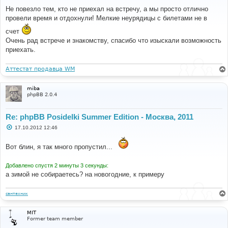
о
о
Не повезло тем, кто не приехал на встречу, а мы просто отлично
б
провели время и отдохнули! Мелкие неурядицы с билетами не в
щ
е
счет
н
и
Очень рад встрече и знакомству, спасибо что изыскали возможность
е
приехать.
Аттестат продавца WM
miba
phpBB 2.0.4
Re: phpBB Posidelki Summer Edition - Москва, 2011
С
17.10.2012 12:46
о
о
б
Вот блин, я так много пропустил...
щ
е
н
Добавлено спустя 2 минуты 3 секунды:
и
а зимой не собираетесь? на новогодние, к примеру
е
сантехник
MIT
Former team member