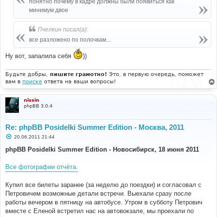
понятно почему в кадре должны были появиться как
минимум двое
Пчелкин писал(а):
все разложено по полочкам...
Ну вот, запалила себя
))
Будьте добры,
пишите грамотно!
Это, в первую очередь, поможет
вам в
поиске
ответа на ваши вопросы!
nissin
phpBB 3.0.4
Re: phpBB Posidelki Summer Edition - Москва, 2011
С
20.06.2011 21:44
о
о
phpBB Posidelki Summer Edition - Новосибирск, 18 июня 2011
б
щ
е
Все фотографии отчёта.
н
и
е
Купил все билеты заранее (за неделю до поездки) и согласовал с
Петровичем возможные детали встречи. Выехали сразу после
работы вечером в пятницу на автобусе. Утром в субботу Петрович
вместе с Еленой встретил нас на автовокзале, мы проехали по