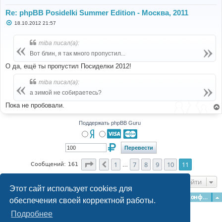
Re: phpBB Posidelki Summer Edition - Москва, 2011
С
18.10.2012 21:57
о
о
б
miba писал(а):
щ
е
Вот блин, я так много пропустил...
н
и
О да, ещё ты пропустил Посиделки 2012!
е
miba писал(а):
а зимой не собираетесь?
Пока не пробовали.
Поддержать phpBB Guru
Страница
11
из
11
1
7
8
9
10
11
Пред.
Сообщений: 161
…
Перейти
Этот сайт использует cookies для
Главная
Форумы
Наша команда
О команде
Конфиденциальность
обеспечения своей корректной работы.
Подробнее