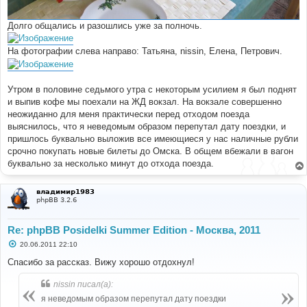
Долго общались и разошлись уже за полночь.
На фотографии слева направо: Татьяна, nissin, Елена, Петрович.
Утром в половине седьмого утра с некоторым усилием я был поднят
и выпив кофе мы поехали на ЖД вокзал. На вокзале совершенно
неожиданно для меня практически перед отходом поезда
выяснилось, что я неведомым образом перепутал дату поездки, и
пришлось буквально выложив все имеющиеся у нас наличные рубли
срочно покупать новые билеты до Омска. В общем вбежали в вагон
буквально за несколько минут до отхода поезда.
владимир1983
phpBB 3.2.6
Re: phpBB Posidelki Summer Edition - Москва, 2011
С
20.06.2011 22:10
о
о
Спасибо за рассказ. Вижу хорошо отдохнул!
б
щ
nissin писал(а):
е
н
я неведомым образом перепутал дату поездки
и