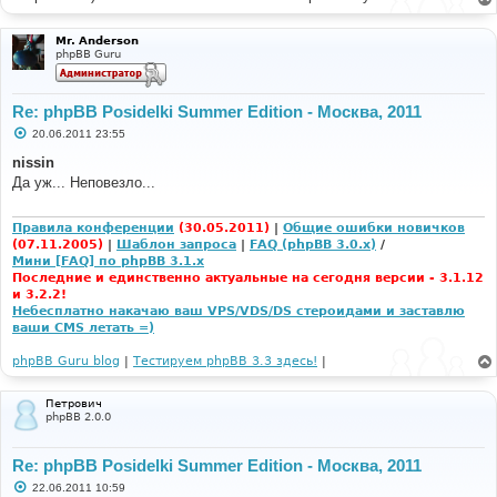
Mr. Anderson
phpBB Guru
Re: phpBB Posidelki Summer Edition - Москва, 2011
С
20.06.2011 23:55
о
о
nissin
б
Да уж... Неповезло...
щ
е
н
и
Правила конференции
(30.05.2011)
|
Общие ошибки новичков
е
(07.11.2005)
|
Шаблон запроса
|
FAQ (phpBB 3.0.x)
/
Мини [FAQ] по phpBB 3.1.x
Последние и единственно актуальные на сегодня версии - 3.1.12
и 3.2.2!
Небесплатно накачаю ваш VPS/VDS/DS стероидами и заставлю
ваши CMS летать =)
phpBB Guru blog
|
Тестируем phpBB 3.3 здесь!
|
Петрович
phpBB 2.0.0
Re: phpBB Posidelki Summer Edition - Москва, 2011
С
22.06.2011 10:59