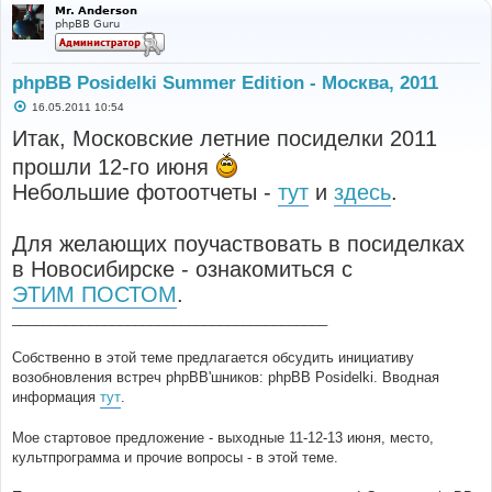
Mr. Anderson
phpBB Guru
phpBB Posidelki Summer Edition - Москва, 2011
С
16.05.2011 10:54
о
о
Итак, Московские летние посиделки 2011
б
щ
прошли 12-го июня
е
н
Небольшие фотоотчеты -
тут
и
здесь
.
и
е
Для желающих поучаствовать в посиделках
в Новосибирске - ознакомиться с
ЭТИМ ПОСТОМ
.
_________________________________________
Собственно в этой теме предлагается обсудить инициативу
возобновления встреч phpBB'шников: phpBB Posidelki. Вводная
информация
тут
.
Мое стартовое предложение - выходные 11-12-13 июня, место,
культпрограмма и прочие вопросы - в этой теме.