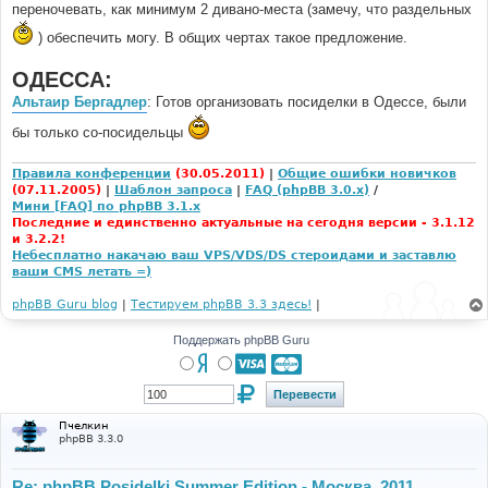
переночевать, как минимум 2 дивано-места (замечу, что раздельных
) обеспечить могу. В общих чертах такое предложение.
ОДЕССА:
Альтаир Бергадлер
: Готов организовать посиделки в Одессе, были
бы только со-посидельцы
Правила конференции
(30.05.2011)
|
Общие ошибки новичков
(07.11.2005)
|
Шаблон запроса
|
FAQ (phpBB 3.0.x)
/
Мини [FAQ] по phpBB 3.1.x
Последние и единственно актуальные на сегодня версии - 3.1.12
и 3.2.2!
Небесплатно накачаю ваш VPS/VDS/DS стероидами и заставлю
ваши CMS летать =)
phpBB Guru blog
|
Тестируем phpBB 3.3 здесь!
|
Поддержать phpBB Guru
Пчелкин
phpBB 3.3.0
Re: phpBB Posidelki Summer Edition - Москва, 2011