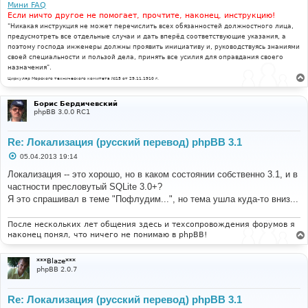
Мини FAQ
Если ничто другое не помогает, прочтите, наконец, инструкцию!
"Никакая инструкция не может перечислить всех обязанностей должностного лица,
предусмотреть все отдельные случаи и дать вперёд соответствующие указания, а
поэтому господа инженеры должны проявить инициативу и, руководствуясь знаниями
своей специальности и пользой дела, принять все усилия для оправдания своего
назначения".
Циркуляр Морского технического комитета №15 от 29.11.1910 г.
Борис Бердичевский
phpBB 3.0.0 RC1
Re: Локализация (русский перевод) phpBB 3.1
С
05.04.2013 19:14
о
о
Локализация -- это хорошо, но в каком состоянии собственно 3.1, и в
б
частности пресловутый SQLite 3.0+?
щ
е
Я это спрашивал в теме "Пофлудим...", но тема ушла куда-то вниз...
н
и
е
После нескольких лет общения здесь и техсопровождения форумов я
наконец понял, что ничего не понимаю в phpBB!
***Blaze***
phpBB 2.0.7
Re: Локализация (русский перевод) phpBB 3.1