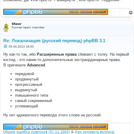
Sheer
Former team member
Re: Локализация (русский перевод) phpBB 3.1
С
05.04.2013 18:03
о
о
Ну как-то так, ибо
Расширенные права
сбивают с толку. На первый
б
взгляд - это какие-то дополнительные экстраординарные права.
щ
е
В оригинале
Advanced
н
и
передовой
е
продвинутый
прогрессивный
выдвинутый
повышенного типа
самый современный
успевающий
Ну нет адекватного перевода этого слова на русский.
Общие ошибки новичков (07.11.2005)
&
Как задавать вопросы