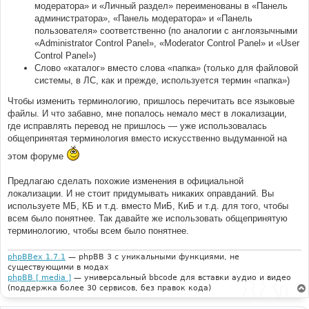
модератора» и «Личный раздел» переименованы в «Панель
администратора», «Панель модератора» и «Панель
пользователя» соответственно (по аналогии с англоязычными
«Administrator Control Panel», «Moderator Control Panel» и «User
Control Panel»)
Слово «каталог» вместо слова «папка» (только для файловой
системы, в ЛС, как и прежде, используется термин «папка»)
Чтобы изменить терминологию, пришлось перечитать все языковые
файлы. И что забавно, мне попалось немало мест в локализации,
где исправлять перевод не пришлось — уже использовалась
общепринятая терминология вместо искусственно выдуманной на
этом форуме
Предлагаю сделать похожие изменения в официальной
локализации. И не стоит придумывать никаких оправданий. Вы
используете МБ, КБ и т.д. вместо МиБ, КиБ и т.д. для того, чтобы
всем было понятнее. Так давайте же использовать общепринятую
терминологию, чтобы всем было понятнее.
phpBBex 1.7.1
— phpBB 3 с уникальными функциями, не
существующими в модах
phpBB [ media ]
— универсальный bbcode для вставки аудио и видео
(поддержка более 30 сервисов, без правок кода)