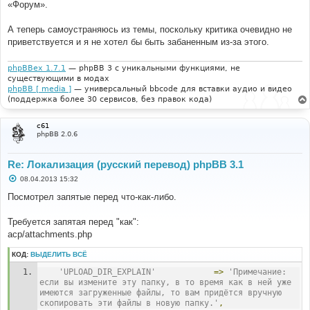
«Форум».
А теперь самоустраняюсь из темы, поскольку критика очевидно не
приветствуется и я не хотел бы быть забаненным из-за этого.
phpBBex 1.7.1
— phpBB 3 с уникальными функциями, не
существующими в модах
phpBB [ media ]
— универсальный bbcode для вставки аудио и видео
(поддержка более 30 сервисов, без правок кода)
c61
phpBB 2.0.6
Re: Локализация (русский перевод) phpBB 3.1
С
08.04.2013 15:32
о
о
Посмотрел запятые перед что-как-либо.
б
щ
е
Требуется запятая перед "как":
н
acp/attachments.php
и
е
КОД:
ВЫДЕЛИТЬ ВСЁ
'UPLOAD_DIR_EXPLAIN'
=>
'Примечание: 
если вы измените эту папку, в то время как в ней уже 
имеются загруженные файлы, то вам придётся вручную 
скопировать эти файлы в новую папку.'
,