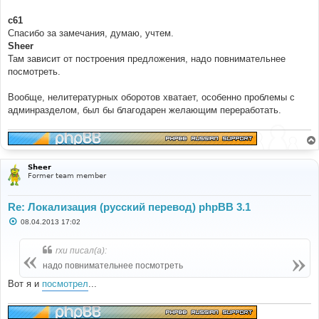
c61
Спасибо за замечания, думаю, учтем.
Sheer
Там зависит от построения предложения, надо повнимательнее
посмотреть.
Вообще, нелитературных оборотов хватает, особенно проблемы с
админразделом, был бы благодарен желающим переработать.
Sheer
Former team member
Re: Локализация (русский перевод) phpBB 3.1
С
08.04.2013 17:02
о
о
б
rxu писал(а):
щ
е
надо повнимательнее посмотреть
н
и
Вот я и
посмотрел
...
е