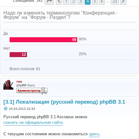
Страница
4
из
23
1
2
3
4
5
6
23
Пред.
След.
Сообщений: 341
…
Надо ли изменять терминологию "Конференция -
Форум" на "Форум - Раздел"?
Да
80%
49
Нет
20%
12
Всего голосов:
61
rxu
phpBB Guru
[3.1] Локализация (русский перевод) phpBB 3.1
С
24.03.2013 22:33
о
о
Русский перевод phpBB 3.1 Ascraeus можно
б
скачать на официальном сайте
.
щ
е
н
С текущим состоянием можно ознакомиться
здесь
.
и
е