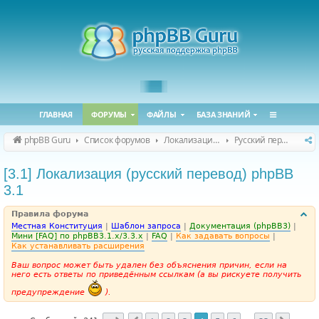
ГЛАВНАЯ
ФОРУМЫ
ФАЙЛЫ
БАЗА ЗНАНИЙ
phpBB Guru
Список форумов
Локализация phpBB
Русский перевод phpBB
[3.1] Локализация (русский перевод) phpBB
3.1
Правила форума
Местная Конституция
|
Шаблон запроса
|
Документация (phpBB3)
|
Мини [FAQ] по phpBB3.1.x/3.3.x
|
FAQ
|
Как задавать вопросы
|
Как устанавливать расширения
Ваш вопрос может быть удален без объяснения причин, если на
него есть ответы по приведённым ссылкам (а вы рискуете получить
предупреждение
).