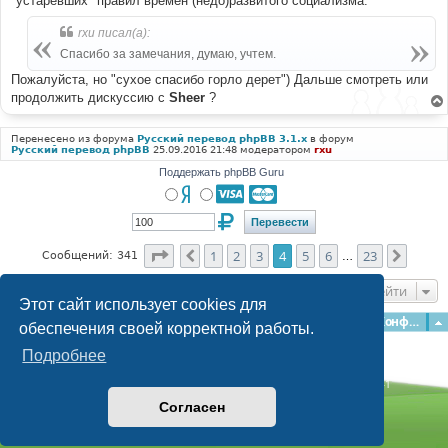
"устаревших" правил времен (недо)развитого социализма.
rxu писал(а):
Спасибо за замечания, думаю, учтем.
Пожалуйста, но "сухое спасибо горло дерет") Дальше смотреть или
продолжить дискуссию с
Sheer
?
Перенесено из форума
Русский перевод phpBB 3.1.x
в форум
Русский перевод phpBB
25.09.2016 21:48 модератором
rxu
Поддержать phpBB Guru
Страница
4
из
23
1
2
3
4
5
6
23
Пред.
След.
Сообщений: 341
…
Перейти
Этот сайт использует cookies для
Главная
Форумы
Наша команда
О команде
Конфиденциальность
обеспечения своей корректной работы.
Подробнее
Time: 0.262s
| Peak Memory Usage: 3.2 МБ | GZIP: Off |
Queries: 41
© phpBB Guru, 2004—2026
Согласен
Powered by
phpBB
Style by
Artodia