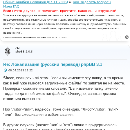
Общие ошибки новичков (07.11.2005)
&
Как задавать вопросы
Мини FAQ
Если ничто другое не помогает, прочтите, наконец, инструкцию!
"Никакая инструкция не может перечислить всех обязанностей должностного лица,
предусмотреть все отдельные случаи и дать вперёд соответствующие указания, а
поэтому господа инженеры должны проявить инициативу и, руководствуясь знаниями
своей специальности и пользой дела, принять все усилия для оправдания своего
назначения".
Циркуляр Морского технического комитета №15 от 29.11.1910 г.
c61
phpBB 2.0.6
Re: Локализация (русский перевод) phpBB 3.1
С
08.04.2013 18:22
о
о
Sheer
, если речь об этом: "если вы измените эту папку, в то время
б
как в ней уже имеются загруженные файлы" то запятая не на месте.
щ
е
Проверка - скажите иными словами: "Вы измените папку именно
н
тогда, когда в ней имеются файлы". Очевидно, запятая должна
и
е
ставиться именно так.
Про "либо"-"или", надеюсь, тоже очевидно. "Либо"-"либо", "или"-
"или", без смешивания и взбалтывания.
В других случаях (насчет "как" и "что") лично я придерживаюсь