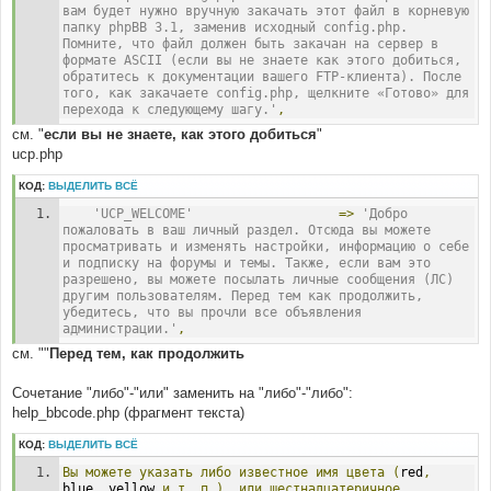
вам будет нужно вручную закачать этот файл в корневую 
папку phpBB 3.1, заменив исходный config.php. 
Помните, что файл должен быть закачан на сервер в 
формате ASCII (если вы не знаете как этого добиться, 
обратитесь к документации вашего FTP-клиента). После 
того, как закачаете config.php, щелкните «Готово» для 
перехода к следующему шагу.'
,
см. "
если вы не знаете, как этого добиться
"
ucp.php
КОД:
ВЫДЕЛИТЬ ВСЁ
'UCP_WELCOME'
=>
'Добро 
пожаловать в ваш личный раздел. Отсюда вы можете 
просматривать и изменять настройки, информацию о себе 
и подписку на форумы и темы. Также, если вам это 
разрешено, вы можете посылать личные сообщения (ЛС) 
другим пользователям. Перед тем как продолжить, 
убедитесь, что вы прочли все объявления 
администрации.'
,
см. ""
Перед тем, как продолжить
Сочетание "либо"-"или" заменить на "либо"-"либо":
help_bbcode.php (фрагмент текста)
КОД:
ВЫДЕЛИТЬ ВСЁ
Вы
можете
указать
либо
известное
имя
цвета
(
red
,
blue
,
 yellow 
и
т.
п.),
или
шестнадцатеричное