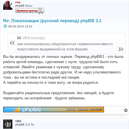
rxu
phpBB Guru
Re: Локализация (русский перевод) phpBB 3.1
С
08.04.2013 13:21
о
о
б
VEG писал(а):
щ
е
уже использовалась общепринятая терминология вместо
н
искусственно выдуманной на этом форуме
и
е
Вы бы воздержались от личных оценок. Перевод phpBB3 - это была
работа целой команды, сделанная с нуля, трудностей было хоть
отбавляй. Имейте уважение к чужому труду, сделанному
добровольцами бесплатно ради других. И не надо ультимативного
тона - вы не истина в последней инстанции.
А перейти на личности я тоже могу, не вчера родился.
Выдвигайте рациональные предложения, без эмоций, а будете
переходить на оскорбления - будете забанены.
VEG
phpBB 2.0.7a