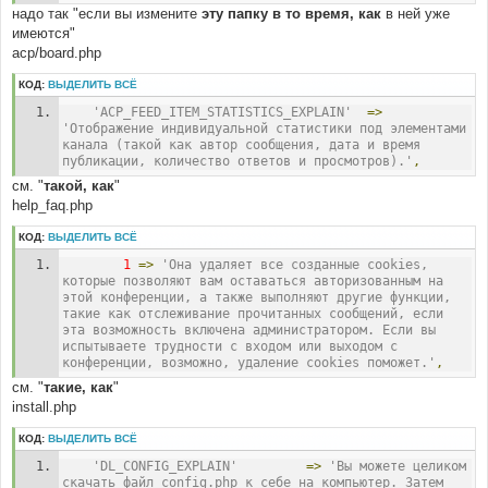
надо так "если вы измените
эту папку в то время, как
в ней уже
имеются"
acp/board.php
КОД:
ВЫДЕЛИТЬ ВСЁ
'ACP_FEED_ITEM_STATISTICS_EXPLAIN'
=>
'Отображение индивидуальной статистики под элементами 
канала (такой как автор сообщения, дата и время 
публикации, количество ответов и просмотров).'
,
см. "
такой, как
"
help_faq.php
КОД:
ВЫДЕЛИТЬ ВСЁ
1
=>
'Она удаляет все созданные cookies, 
которые позволяют вам оставаться авторизованным на 
этой конференции, а также выполняют другие функции, 
такие как отслеживание прочитанных сообщений, если 
эта возможность включена администратором. Если вы 
испытываете трудности с входом или выходом с 
конференции, возможно, удаление cookies поможет.'
,
см. "
такие, как
"
install.php
КОД:
ВЫДЕЛИТЬ ВСЁ
'DL_CONFIG_EXPLAIN'
=>
'Вы можете целиком 
скачать файл config.php к себе на компьютер. Затем 