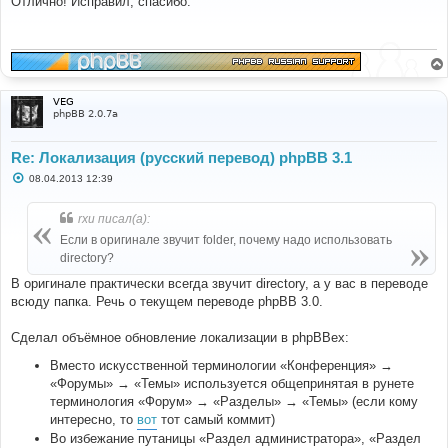
Отлично! Исправил, спасибо.
б
щ
е
н
и
е
VEG
phpBB 2.0.7a
Re: Локализация (русский перевод) phpBB 3.1
С
08.04.2013 12:39
о
о
б
rxu писал(а):
щ
е
Если в оригинале звучит folder, почему надо использовать
н
directory?
и
е
В оригинале практически всегда звучит directory, а у вас в переводе
всюду папка. Речь о текущем переводе phpBB 3.0.
Сделал объёмное обновление локализации в phpBBex:
Вместо искусственной терминологии «Конференция» →
«Форумы» → «Темы» используется общепринятая в рунете
терминология «Форум» → «Разделы» → «Темы» (если кому
интересно, то
вот
тот самый коммит)
Во избежание путаницы «Раздел администратора», «Раздел