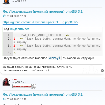
phpBB 3.2.6
Re: Локализация (русский перевод) phpBB 3.1
С
07.04.2013 12:02
о
о
https://github.com/rxu/Olympusrupack/bl ... g.php#L129
б
щ
КОД:
ВЫДЕЛИТЬ ВСЁ
е
н
'MAX_FLASH_WIDTH_EXCEEDED'
=>
и
е
1
=>
'Ваши флэш-файлы должны быть не более %d пикс. 
в ширину.'
,
2
=>
'Ваши флэш-файлы должны быть не более %d пикс. 
в ширину.'
,
),
Отсутствует открытие массива
array(
языковой конструкции.
За ваши деньги решу ваши проблемы. Стучи в ЛС.
Нет человека - нет проблемы. (c)
rxu
phpBB Guru
Re: Локализация (русский перевод) phpBB 3.1
С
07.04.2013 12:42
о
о