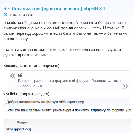
Re: Локализация (русский перевод) phpBB 3.1
С
08.04.2013 14:37
о
о
В моём сообщении нет ни одного оскорбления (тем более личного).
б
Критическая оценка выбранной терминологии — есть. И только. В
щ
е
целом перевод хороший, и если бы это было не так — я бы не взял
н
его за основу.
и
е
Если вы сомневаетесь в том, какая терминология используется
рунете, просто оглянитесь.
Википедия (статья о форумах):
Распространённая иерархия веб-форума: Разделы → темы
→ сообщения.
vBulletin (форум, раздел):