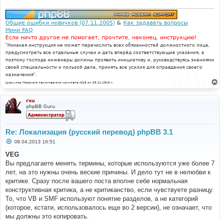
Общие ошибки новичков (07.11.2005)
&
Как задавать вопросы
Мини FAQ
Если ничто другое не помогает, прочтите, наконец, инструкцию!
"Никакая инструкция не может перечислить всех обязанностей должностного лица,
предусмотреть все отдельные случаи и дать вперёд соответствующие указания, а
поэтому господа инженеры должны проявить инициативу и, руководствуясь знаниями
своей специальности и пользой дела, принять все усилия для оправдания своего
назначения".
Циркуляр Морского технического комитета №15 от 29.11.1910 г.
rxu
phpBB Guru
Re: Локализация (русский перевод) phpBB 3.1
С
08.04.2013 16:51
о
о
VEG
б
Вы предлагаете менять термины, которые используются уже более 7
щ
е
лет, на это нужны очень веские причины. И дело тут не в нелюбви к
н
критике. Сразу после вашего поста вполне себе нормальная
и
е
конструктивная критика, а не критиканство, если чувствуете разницу.
То, что VB и SMF используют понятие разделов, а не категорий
(которое, кстати, использовалось еще во 2 версии), не означает, что
мы должны это копировать.