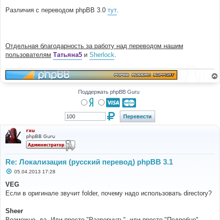
Различия с переводом phpBB 3.0
тут
.
Отдельная благодарность за работу над переводом нашим
пользователям
Татьяна5
и
Sherlock
.
Поддержать phpBB Guru
rxu
phpBB Guru
Re: Локализация (русский перевод) phpBB 3.1
С
05.04.2013 17:28
о
о
VEG
б
Если в оригинале звучит folder, почему надо использовать directory?
щ
е
н
Sheer
и
е
Возможно, да. Или просто "Развернуть", или просто "Подробно".