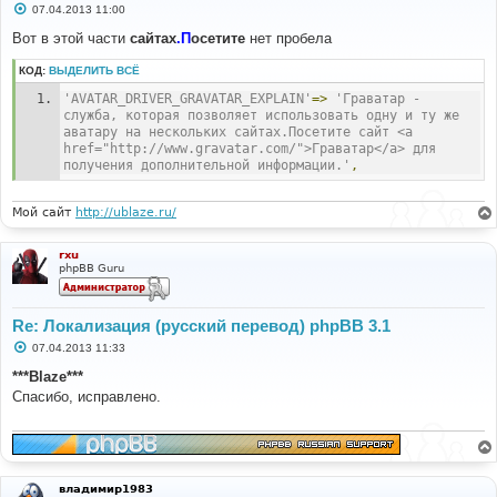
С
07.04.2013 11:00
о
о
Вот в этой части
сайтах
.П
осетите
нет пробела
б
щ
КОД:
ВЫДЕЛИТЬ ВСЁ
е
н
'AVATAR_DRIVER_GRAVATAR_EXPLAIN'
=>
'Граватар - 
и
е
служба, которая позволяет использовать одну и ту же 
аватару на нескольких сайтах.Посетите сайт <a 
href="http://www.gravatar.com/">Граватар</a> для 
получения дополнительной информации.'
,
Мой сайт
http://ublaze.ru/
rxu
phpBB Guru
Re: Локализация (русский перевод) phpBB 3.1
С
07.04.2013 11:33
о
о
***Blaze***
б
Спасибо, исправлено.
щ
е
н
и
е
владимир1983