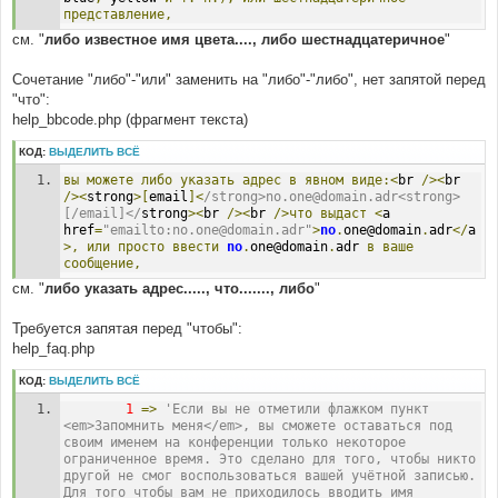
представление,
см. "
либо известное имя цвета...., либо шестнадцатеричное
"
Сочетание "либо"-"или" заменить на "либо"-"либо", нет запятой перед
"что":
help_bbcode.php (фрагмент текста)
КОД:
ВЫДЕЛИТЬ ВСЁ
вы
можете
либо
указать
адрес
в
явном
виде:<
br 
/><
br 
/><
strong
>[
email
]<
/strong>no.one@domain.adr<strong>
[/email]</
strong
><
br 
/><
br 
/>что
выдаст
<
a 
href
=
"emailto:no.one@domain.adr"
>
no
.
one@domain
.
adr
</
a
>,
или
просто
ввести
no
.
one@domain
.
adr 
в
ваше
сообщение,
см. "
либо указать адрес....., что......., либо
"
Требуется запятая перед "чтобы":
help_faq.php
КОД:
ВЫДЕЛИТЬ ВСЁ
1
=>
'Если вы не отметили флажком пункт 
<em>Запомнить меня</em>, вы сможете оставаться под 
своим именем на конференции только некоторое 
ограниченное время. Это сделано для того, чтобы никто 
другой не смог воспользоваться вашей учётной записью. 
Для того чтобы вам не приходилось вводить имя 