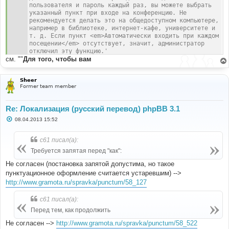
пользователя и пароль каждый раз, вы можете выбрать 
указанный пункт при входе на конференцию. Не 
рекомендуется делать это на общедоступном компьютере, 
например в библиотеке, интернет-кафе, университете и 
т. д. Если пункт <em>Автоматически входить при каждом 
посещении</em> отсутствует, значит, администратор 
отключил эту функцию.'
см. ""
Для того, чтобы вам
Sheer
Former team member
Re: Локализация (русский перевод) phpBB 3.1
С
08.04.2013 15:52
о
о
б
c61 писал(а):
щ
е
Требуется запятая перед "как":
н
и
Не согласен (постановка запятой допустима, но такое
е
пунктуационное оформление считается устаревшим) -->
http://www.gramota.ru/spravka/punctum/58_127
c61 писал(а):
Перед тем, как продолжить
Не согласен -->
http://www.gramota.ru/spravka/punctum/58_522