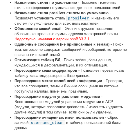
Назначение стиля по умолчанию
- Позволяет изменить
стиль конференции по умолчанию для всех пользователей.
Назначение стиля prosilver стилем по умолчанию
-
Позволяет установить стиль
prosilver
и назначить его
стилем по умолчанию для всех пользователей.
Обновление хешей email
- Этот инструмент позволяет
обновить контрольные суммы адресов электронной почты.
Недоступно, начиная с версии phpBB3.3.1.
Одиночные сообщения (не приписанные к темам)
- Поиск
тем, которые не содержат сообщений и сообщений, которые не
связаны ни с какой темой.
Оптимизация таблиц БД
- Поиск таблиц базы данных,
нуждающихся в дефрагментации, и их оптимизация.
Пересоздание кеша модераторов
- Позволяет перезаписать
таблицу кэша модераторов в базе данных.
Пересоздание меток жалоб всей конференции
- Проверка,
что все сообщения, темы и Личные сообщения на которые
поступили жалобы, помечены правильно.
Пересоздание модуля управления модулями
-
Восстановление модулей управления модулями в АСР
(модули, которые позволяют добавлять / изменять / удалять
другие модули) в том случае, если они были удалены.
Пересоздание очищенных имён пользователей
- Сброс
записей
username_clean
в таблице пользователей базы
данных.