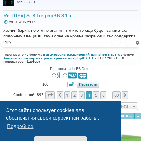
phpBB 3.0.12
Re: [DEV] STK for phpBB 3.1.x
С
20.01.2015 23:14
о
о
хозяин-барин, но это не значит, что кто-то еще будет заниматься
б
подобными вещами, тем более на уровне разрабов и тех.поддержки
щ
е
гуру.
н
и
е
Перенесено из форума
Бета-версии расширений для phpBB 3.1.x
в форум
Анонсы и поддержка расширений для phpBB 3.1.x
11.07.2015 15:18
модератором
LavIgor
Поддержать phpBB Guru
Страница
4
из
60
1
2
3
4
5
6
60
Пред.
След.
Сообщений: 897
…
Перейти
Этот сайт использует cookies для
Главная
Форумы
Наша команда
О команде
Конфиденциальность
обеспечения своей корректной работы.
Подробнее
Time: 0.380s
| Peak Memory Usage: 3.17 МБ | GZIP: Off |
Queries: 41
© phpBB Guru, 2004—2026