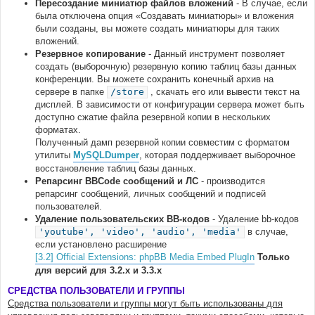
Пересоздание миниатюр файлов вложений
- В случае, если
была отключена опция «Создавать миниатюры» и вложения
были созданы, вы можете создать миниатюры для таких
вложений.
Резервное копирование
- Данный инструмент позволяет
создать (выборочную) резервную копию таблиц базы данных
конференции. Вы можете сохранить конечный архив на
сервере в папке
/store
, скачать его или вывести текст на
дисплей. В зависимости от конфигурации сервера может быть
доступно сжатие файла резервной копии в нескольких
форматах.
Полученный дамп резервной копии совместим с форматом
утилиты
MySQLDumper
, которая поддерживает выборочное
восстановление таблиц базы данных.
Репарсинг BBCode сообщений и ЛС
- производится
репарсинг сообщений, личных сообщений и подписей
пользователей.
Удаление пользовательских BB-кодов
- Удаление bb-кодов
'youtube', 'video', 'audio', 'media'
в случае,
если установлено расширение
[3.2] Official Extensions: phpBB Media Embed PlugIn
Только
для версий для 3.2.х и 3.3.х
СРЕДСТВА ПОЛЬЗОВАТЕЛИ И ГРУППЫ
Средства пользователи и группы могут быть использованы для