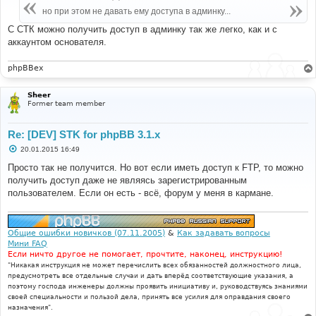
щ
е
но при этом не давать ему доступа в админку...
н
и
С СТК можно получить доступ в админку так же легко, как и с
е
аккаунтом основателя.
phpBBex
Sheer
Former team member
Re: [DEV] STK for phpBB 3.1.x
С
20.01.2015 16:49
о
о
Просто так не получится. Но вот если иметь доступ к FTP, то можно
б
получить доступ даже не являясь зарегистрированным
щ
е
пользователем. Если он есть - всё, форум у меня в кармане.
н
и
е
Общие ошибки новичков (07.11.2005)
&
Как задавать вопросы
Мини FAQ
Если ничто другое не помогает, прочтите, наконец, инструкцию!
"Никакая инструкция не может перечислить всех обязанностей должностного лица,
предусмотреть все отдельные случаи и дать вперёд соответствующие указания, а
поэтому господа инженеры должны проявить инициативу и, руководствуясь знаниями
своей специальности и пользой дела, принять все усилия для оправдания своего
назначения".