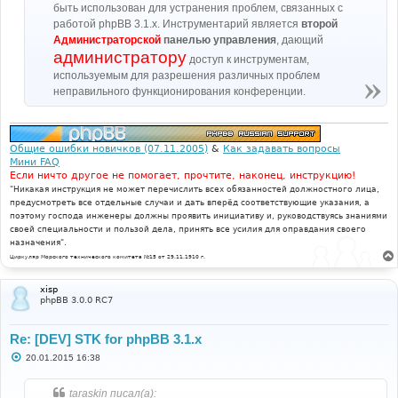
быть использован для устранения проблем, связанных с
работой phpBB 3.1.x. Инструментарий является
второй
Администраторской
панелью управления
, дающий
администратору
доступ к инструментам,
используемым для разрешения различных проблем
неправильного функционирования конференции.
Общие ошибки новичков (07.11.2005)
&
Как задавать вопросы
Мини FAQ
Если ничто другое не помогает, прочтите, наконец, инструкцию!
"Никакая инструкция не может перечислить всех обязанностей должностного лица,
предусмотреть все отдельные случаи и дать вперёд соответствующие указания, а
поэтому господа инженеры должны проявить инициативу и, руководствуясь знаниями
своей специальности и пользой дела, принять все усилия для оправдания своего
назначения".
Циркуляр Морского технического комитета №15 от 29.11.1910 г.
xisp
phpBB 3.0.0 RC7
Re: [DEV] STK for phpBB 3.1.x
С
20.01.2015 16:38
о
о
б
taraskin писал(а):