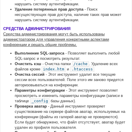
нарушить систему аутентификации.
Удаление потерянных прав доступа
- Поиск
несуществующих прав доступа, наличие таких прав может
нарушить систему аутентификации.
СРЕДСТВА АДМИНИСТРИРОВАНИЯ
Средства администрирования могут быть использованы
администратором для управления конкретными аспектами
конференции и решать общие проблемы.
Выполнение SQL-запроса
- Позволяет выполнить любой
SQL-запрос и посмотреть результат.
Очистить кэш
- Очистка папки
/cache
. Удаление всех
файлов кроме
index.htm
и
.htaccess
Очистка сессий
- Этот инструмент удалит все текущие
сессии всех пользователей. Поле этого им заново придется
авторизовываться на конференции.
Параметры конфигурации
- Этот инструмент позволяет
просмотреть и изменить параметры конфигурации (записи в
таблице
_config
базы данных).
Проверка аватар
- Данный инструмент проверяет
существование на сервере файлов аватар, используемых на
конференции (файлы из галерей аватар не проверяются).
Если будет обнаружено, что файл отсутствует, аватар будет
удален из профиля пользователя.