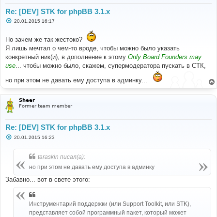
Re: [DEV] STK for phpBB 3.1.x
С
20.01.2015 16:17
о
о
б
Но зачем же так жестоко?
щ
Я лишь мечтал о чем-то вроде, чтобы можно было указать
е
н
конкретный ник(и), в дополнение к этому
Only Board Founders may
и
use
... чтобы можно было, скажем, супермодератора пускать в СТК,
е
но при этом не давать ему доступа в админку...
Sheer
Former team member
Re: [DEV] STK for phpBB 3.1.x
С
20.01.2015 16:23
о
о
б
taraskin писал(а):
щ
е
но при этом не давать ему доступа в админку
н
и
Забавно... вот в свете этого:
е
Инструментарий поддержки (или Support Toolkit, или STK),
представляет собой программный пакет, который может