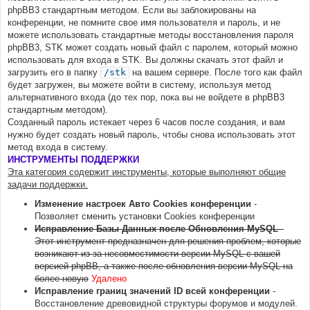
phpBB3 стандартным методом. Если вы заблокированы на
конференции, не помните свое имя пользователя и пароль, и не
можете использовать стандартные методы восстановления пароля
phpBB3, STK может создать новый файл с паролем, который можно
использовать для входа в STK. Вы должны скачать этот файл и
загрузить его в папку
/stk
на вашем сервере. После того как файл
будет загружен, вы можете войти в систему, используя метод
альтернативного входа (до тех пор, пока вы не войдете в phpBB3
стандартным методом).
Созданный пароль истекает через 6 часов после создания, и вам
нужно будет создать новый пароль, чтобы снова использовать этот
метод входа в систему.
ИНСТРУМЕНТЫ ПОДДЕРЖКИ
Эта категория содержит инструменты, которые выполняют общие
задачи поддержки.
Изменение настроек Авто Cookies конференции
-
Позволяет сменить установки Cookies конференции
Исправление Базы Данных после Обновления MySQL
-
Этот инструмент предназначен для решения проблем, которые
возникают из-за несовместимости версии MySQL с вашей
версией phpBB, а также после обновления версии MySQL на
более новую
Удалено
Исправление границ значений ID всей конференции
-
Восстановление древовидной структуры форумов и модулей.