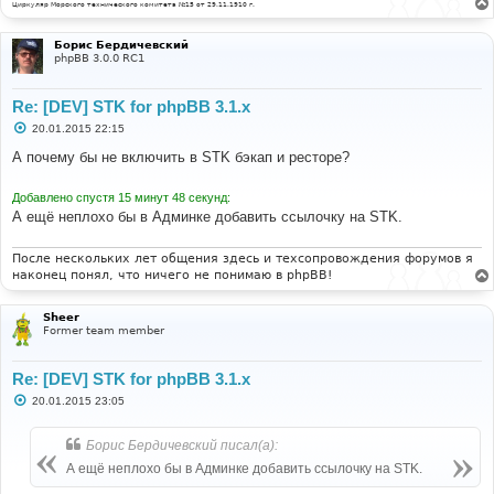
Циркуляр Морского технического комитета №15 от 29.11.1910 г.
Борис Бердичевский
phpBB 3.0.0 RC1
Re: [DEV] STK for phpBB 3.1.x
С
20.01.2015 22:15
о
о
А почему бы не включить в STK бэкап и ресторе?
б
щ
е
Добавлено спустя 15 минут 48 секунд:
н
А ещё неплохо бы в Админке добавить ссылочку на STK.
и
е
После нескольких лет общения здесь и техсопровождения форумов я
наконец понял, что ничего не понимаю в phpBB!
Sheer
Former team member
Re: [DEV] STK for phpBB 3.1.x
С
20.01.2015 23:05
о
о
б
Борис Бердичевский писал(а):
щ
е
А ещё неплохо бы в Админке добавить ссылочку на STK.
н
и