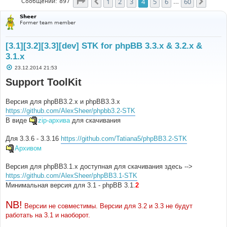
Страница
4
из
60
1
2
3
4
5
6
60
Пред.
След.
Сообщений: 897
…
Sheer
Former team member
[3.1][3.2][3.3][dev] STK for phpBB 3.3.x & 3.2.x &
3.1.x
С
23.12.2014 21:53
о
о
Support ToolKit
б
щ
е
Версия для phpBB3.2.х и phpBB3.3.х
н
и
https://github.com/AlexSheer/phpbb3.2-STK
е
В виде
zip-архива
для скачивания
Для 3.3.6 - 3.3.16
https://github.com/Tatiana5/phpBB3.2-STK
Архивом
Версия для phpBB3.1.х доступная для скачивания здесь -->
https://github.com/AlexSheer/phpBB3.1-STK
Минимальная версия для 3.1 - phpBB 3.1.
2
NB!
Версии не совместимы. Версии для 3.2 и 3.3 не будут
работать на 3.1 и наоборот.