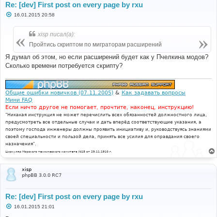
Re: [dev] First post on every page by rxu
С
16.01.2015 20:58
о
о
б
xisp писал(а):
щ
е
Пройтись скриптом по миграторам расширений
н
и
Я думал об этом, но если расширений будет как у Пчелкина модов?
е
Сколько времени потребуется скрипту?
Общие ошибки новичков (07.11.2005)
&
Как задавать вопросы
Мини FAQ
Если ничто другое не помогает, прочтите, наконец, инструкцию!
"Никакая инструкция не может перечислить всех обязанностей должностного лица,
предусмотреть все отдельные случаи и дать вперёд соответствующие указания, а
поэтому господа инженеры должны проявить инициативу и, руководствуясь знаниями
своей специальности и пользой дела, принять все усилия для оправдания своего
назначения".
Циркуляр Морского технического комитета №15 от 29.11.1910 г.
xisp
phpBB 3.0.0 RC7
Re: [dev] First post on every page by rxu
С
16.01.2015 21:01
о