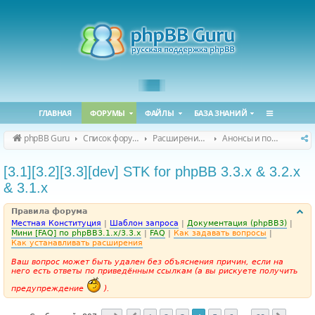
ГЛАВНАЯ
ФОРУМЫ
ФАЙЛЫ
БАЗА ЗНАНИЙ
phpBB Guru
Список форумов
Расширения phpBB
Анонсы и поддержка расширений для phpBB
[3.1][3.2][3.3][dev] STK for phpBB 3.3.x & 3.2.x
& 3.1.x
Правила форума
Местная Конституция
|
Шаблон запроса
|
Документация (phpBB3)
|
Мини [FAQ] по phpBB3.1.x/3.3.x
|
FAQ
|
Как задавать вопросы
|
Как устанавливать расширения
Ваш вопрос может быть удален без объяснения причин, если на
него есть ответы по приведённым ссылкам (а вы рискуете получить
предупреждение
).