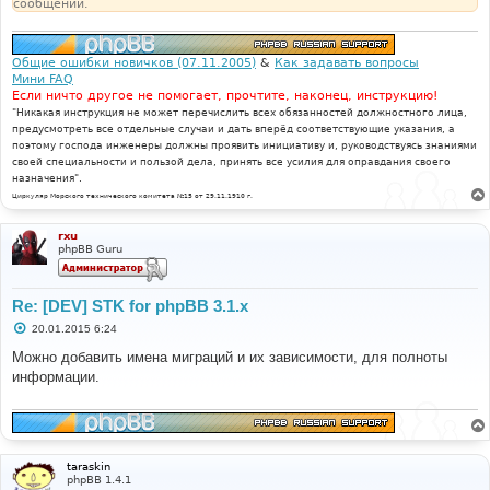
сообщении.
Общие ошибки новичков (07.11.2005)
&
Как задавать вопросы
Мини FAQ
Если ничто другое не помогает, прочтите, наконец, инструкцию!
"Никакая инструкция не может перечислить всех обязанностей должностного лица,
предусмотреть все отдельные случаи и дать вперёд соответствующие указания, а
поэтому господа инженеры должны проявить инициативу и, руководствуясь знаниями
своей специальности и пользой дела, принять все усилия для оправдания своего
назначения".
Циркуляр Морского технического комитета №15 от 29.11.1910 г.
rxu
phpBB Guru
Re: [DEV] STK for phpBB 3.1.x
С
20.01.2015 6:24
о
о
Можно добавить имена миграций и их зависимости, для полноты
б
информации.
щ
е
н
и
е
taraskin
phpBB 1.4.1