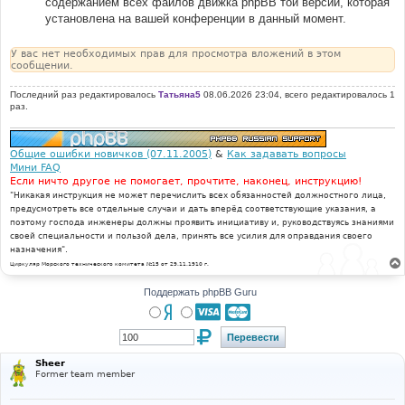
содержанием всех файлов движка phpBB той версии, которая
установлена на вашей конференции в данный момент.
У вас нет необходимых прав для просмотра вложений в этом
сообщении.
Последний раз редактировалось
Татьяна5
08.06.2026 23:04, всего редактировалось 1
раз.
Общие ошибки новичков (07.11.2005)
&
Как задавать вопросы
Мини FAQ
Если ничто другое не помогает, прочтите, наконец, инструкцию!
"Никакая инструкция не может перечислить всех обязанностей должностного лица,
предусмотреть все отдельные случаи и дать вперёд соответствующие указания, а
поэтому господа инженеры должны проявить инициативу и, руководствуясь знаниями
своей специальности и пользой дела, принять все усилия для оправдания своего
назначения".
Циркуляр Морского технического комитета №15 от 29.11.1910 г.
Поддержать phpBB Guru
Sheer
Former team member