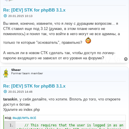
Re: [DEV] STK for phpBB 3.1.x
С
20.01.2015 10:13
о
о
Вы меня, конечно, извините, что я лезу с дурацким вопросом... я
б
СТК ставил еще под 3.12 (думаю, в этом плане ничего не
щ
е
поменялось) и понял так, что войти в него могут не все админы, а
н
и
только те которые "основатель", правильно?
е
А нельзя ли в новом СТК сделать так, чтобы доступ по логину-
паролю входящего не зависел от его уровня на форуме?
Sheer
Former team member
Re: [DEV] STK for phpBB 3.1.x
С
20.01.2015 14:46
о
о
taraskin
, у себя делайте, что хотите. Вплоть до того, что откроете
б
доступ к ботам.
щ
е
Удалите из index.php
н
и
КОД:
ВЫДЕЛИТЬ ВСЁ
е
// This requires that the user is logged in as an 