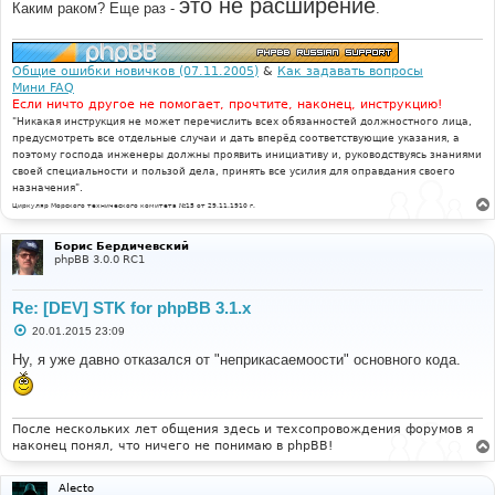
это не расширение
Каким раком? Еще раз -
.
е
Общие ошибки новичков (07.11.2005)
&
Как задавать вопросы
Мини FAQ
Если ничто другое не помогает, прочтите, наконец, инструкцию!
"Никакая инструкция не может перечислить всех обязанностей должностного лица,
предусмотреть все отдельные случаи и дать вперёд соответствующие указания, а
поэтому господа инженеры должны проявить инициативу и, руководствуясь знаниями
своей специальности и пользой дела, принять все усилия для оправдания своего
назначения".
Циркуляр Морского технического комитета №15 от 29.11.1910 г.
Борис Бердичевский
phpBB 3.0.0 RC1
Re: [DEV] STK for phpBB 3.1.x
С
20.01.2015 23:09
о
о
Ну, я уже давно отказался от "неприкасаемоости" основного кода.
б
щ
е
н
и
После нескольких лет общения здесь и техсопровождения форумов я
е
наконец понял, что ничего не понимаю в phpBB!
Alecto