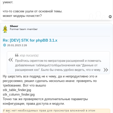
умеют.
что-то совсем ушли от основной темы.
может модеры почистят?
Sheer
Former team member
Re: [DEV] STK for phpBB 3.1.x
С
20.01.2015 2:26
о
о
б
xisp писал(а):
щ
е
Пройтись скриптом по миграторам расширений и помечать
н
добавленные таблицы/столбцы/значения как "Данные от
и
е
расширения ххх". Было бы очень удобно видеть, что к чему.
Ну шерстить все подряд не к чему, да и непродуктивно это и
ресурсоемко, решил сделать несколько иначе: проверять по
требованию. Вот что вышло
stk_table_finder.jpg
stk_column_finder.jpg
Точно так же проверяются дополнительные параметры
конфигурации, права доступа и модули.
У вас нет необходимых прав для просмотра вложений в этом