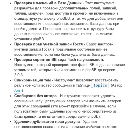
Проверка изменений в Базе Данных
- Этот инструмент
разработан для проверки дополнительных полей, записей,
таблиц, модулей, прав доступа и прочего, не включённых в
стандартную установку phpBB3, а так же для добавления или
восстановления повреждённых элементов базы данных при
необходимости. Позволяет восстановить структуру базы
данных в первоначальное состояние, то есть на момент
установки phpBB.
Проверка прав учётной записи Гостя
- Сброс настроек
учетной записи Гостя в правильное состояние или ее
восстановление, если она была удалена из базы данных.
Проверка скриптов BB-кода flash на уязвимость
-
Инструмент, который проверяет все флэш-BB-коды на наличие
уязвимостей, которые были возможны в phpBB до версии
3.0.8.
Синхронизация тем
- Инструмент позволяет восстановить
реальное количество сообщений в таблице
_topics
. (Автор
Алг
)
Сообщения без автора
- Инструмент позволяет удалить
сообщения несуществующих авторов или назначить авторов
для этих сообщений (это может произойти в случае, если
пользователи были удалены вручную непосредственно из
базы данных, а не штатными средствами phpBB).
Удаление дубликатов прав доступа
- Удаляет
повторяющиеся права доступа, наличие дубликатов может