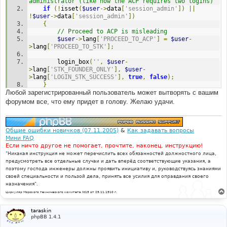
administrator (like how the ACP requires two logins)
if
(!
isset
(
$user
->
data
[
'session_admin'
])
||
!
$user
->
data
[
'session_admin'
])
{
// Proceed to ACP is misleading
$user
->
lang
[
'PROCEED_TO_ACP'
]
=
$user
-
>
lang
[
'PROCEED_TO_STK'
];
		login_box
(
''
,
$user
-
>
lang
[
'STK_FOUNDER_ONLY'
],
$user
-
>
lang
[
'LOGIN_STK_SUCCESS'
],
true
,
false
);
}
Любой зарегистрированный пользователь может вытворять с вашим
// Only Board Founders may use the STK
форумом все, что ему придет в голову. Желаю удачи.
if
(
$user
->
data
[
'user_type'
]
!=
 USER_FOUNDER
)
{
		trigger_error
(
'BOARD_FOUNDER_ONLY'
);
}
Общие ошибки новичков (07.11.2005)
&
Как задавать вопросы
Мини FAQ
Если ничто другое не помогает, прочтите, наконец, инструкцию!
"Никакая инструкция не может перечислить всех обязанностей должностного лица,
предусмотреть все отдельные случаи и дать вперёд соответствующие указания, а
поэтому господа инженеры должны проявить инициативу и, руководствуясь знаниями
своей специальности и пользой дела, принять все усилия для оправдания своего
назначения".
Циркуляр Морского технического комитета №15 от 29.11.1910 г.
taraskin
phpBB 1.4.1