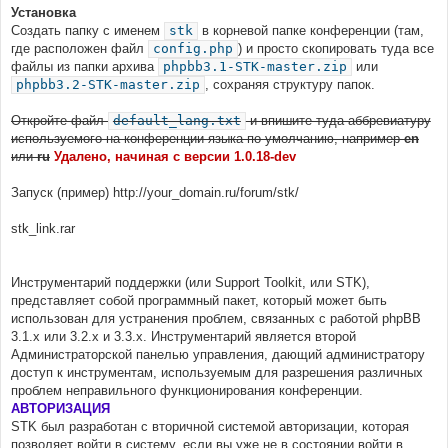
Установка
Создать папку с именем
stk
в корневой папке конференции (там,
где расположен файл
config.php
) и просто скопировать туда все
файлы из папки архива
phpbb3.1-STK-master.zip
или
phpbb3.2-STK-master.zip
, сохраняя структуру папок.
Откройте файл
default_lang.txt
и впишите туда аббревиатуру
используемого на конференции языка по умолчанию, например
en
или
ru
Удалено, начиная с версии 1.0.18-dev
Запуск (пример) http://your_domain.ru/forum/stk/
stk_link.rar
Инструментарий поддержки (или Support Toolkit, или STK),
представляет собой программный пакет, который может быть
использован для устранения проблем, связанных с работой phpBB
3.1.x или 3.2.x и 3.3.х. Инструментарий является второй
Администраторской панелью управления, дающий администратору
доступ к инструментам, используемым для разрешения различных
проблем неправильного функционирования конференции.
АВТОРИЗАЦИЯ
STK был разработан с вторичной системой авторизации, которая
позволяет войти в систему, если вы уже не в состоянии войти в