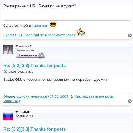
о
о
Расширение с URL Rewriting не дружит?
б
щ
е
н
и
Связь со мной в
телеграм
е
CybMas.Ru - Web online кибермастерская
Татьяна5
Поддержка
Re: [3.2][3.3] Thanks for posts
С
05.05.2023 14:38
о
о
TaLLeR43
, с корректно-настроенным на сервере - дружит
б
щ
е
н
и
Общие ошибки новичков (07.11.2005)
&
Как задавать вопросы
е
Мини FAQ
TaLLeR43
phpBB 2.0.1
Re: [3.2][3.3] Thanks for posts