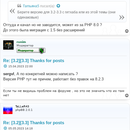
о
б
Татьяна5
писал(а):
щ
е
Берите версию для 3.2-3.3 с гитхаба или из этой темы (они
н
одинаковые)
и
е
Оттуда и качал но не заводится, может из за PHP 8.0 ?
До этого была миграция с 1.5 без расширений
ronim
Модератор
Re: [3.2][3.3] Thanks for posts
С
15.04.2023 22:00
о
о
sergvl
, А по конкретней можно написать ?
б
Версия РНР тут не причем, работает без правок на 8.2.3
щ
е
н
и
Если ты не видишь проблем на форуме , но это не значить что их там
е
нет
TaLLeR43
phpBB 2.0.1
Re: [3.2][3.3] Thanks for posts
С
05.05.2023 14:18