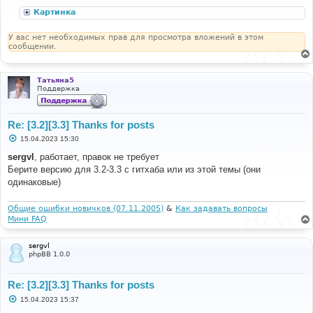
б
щ
Картинка
е
н
и
У вас нет необходимых прав для просмотра вложений в этом
е
сообщении.
Татьяна5
Поддержка
Re: [3.2][3.3] Thanks for posts
С
15.04.2023 15:30
о
о
sergvl
, работает, правок не требует
б
Берите версию для 3.2-3.3 с гитхаба или из этой темы (они
щ
е
одинаковые)
н
и
е
Общие ошибки новичков (07.11.2005)
&
Как задавать вопросы
Мини FAQ
sergvl
phpBB 1.0.0
Re: [3.2][3.3] Thanks for posts
С
15.04.2023 15:37
о