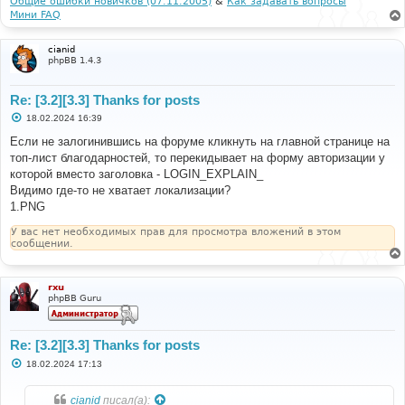
Общие ошибки новичков (07.11.2005)
&
Как задавать вопросы
/* Change color on hover */
е
Мини FAQ
.
tab button
:
hover 
{
            background
-
color
:
#181a1b;
            border
-
color
:
#494012;
cianid
phpBB 1.4.3
}
/* Style the tab content */
Re: [3.2][3.3] Thanks for posts
.
tabcontent 
{
            display
:
 none
;
С
18.02.2024 16:39
о
            padding
:
6px
12px
;
о
Если не залогинившись на форуме кликнуть на главной странице на
            border
-
top
:
 none
;
б
}
топ-лист благодарностей, то перекидывает на форму авторизации у
щ
</
style
>
е
которой вместо заголовка - LOGIN_EXPLAIN_
н
Видимо где-то не хватает локализации?
и
<script>
е
1.PNG
function
 openTab
(
evt
,
 tabName
,
 username
,
value
)
{
У вас нет необходимых прав для просмотра вложений в этом
var
 i
,
 tabcontent
,
 tablinks
;
сообщении.
            tabcontent 
=
document
.
getElementsByClassName
(
"tabcontent"
);
for
(
i 
=
0
;
 i 
<
 tabcontent
.
length
;
 i
++)
{
rxu
                tabcontent
[
i
].
style
.
display 
=
"none"
;
phpBB Guru
}
            tablinks 
=
document
.
getElementsByClassName
(
"tablinks"
);
Re: [3.2][3.3] Thanks for posts
for
(
i 
=
0
;
 i 
<
 tablinks
.
length
;
 i
++)
{
                tablinks
[
i
].
className 
=
С
18.02.2024 17:13
о
tablinks
[
i
].
className
.
replace
(
" active"
,
""
);
о
}
б
cianid
писал(а):