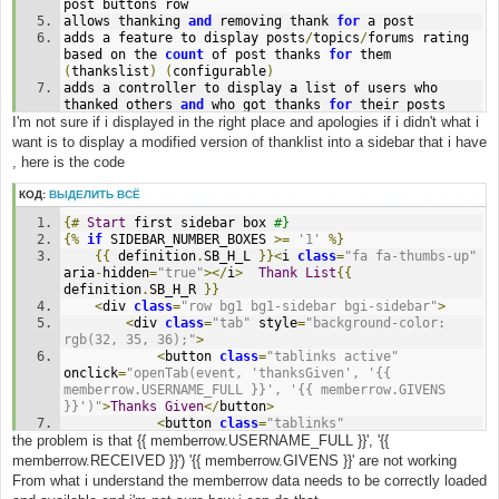
post buttons row
allows thanking 
and
 removing thank 
for
 a post
adds a feature to display posts
/
topics
/
forums rating 
based on the 
count
 of post thanks 
for
 them 
(
thankslist
)
(
configurable
)
adds a controller to display a list of users who 
thanked others 
and
 who got thanks 
for
 their posts
I'm not sure if i displayed in the right place and apologies if i didn't what i
adds a controller to display a list of top thanked 
posts
/
topics
/
forums 
(
toplist
)
(
configurable
)
want is to display a modified version of thanklist into a sidebar that i have
adds special 
group
 permissions to control viewing of 
, here is the code
toplist 
and
 thankslist
adds special permissions to control user abilities to 
КОД:
ВЫДЕЛИТЬ ВСЁ
thank 
for
 posts 
(
local
,
 forum
-
based
)
and
 to clean 
thanks list 
(
global
)
{#
Start
 first sidebar box 
#}
adds 
"standard"
 permission sets to the predefined 
{%
if
 SIDEBAR_NUMBER_BOXES 
>=
'1'
%}
roles
{{
 definition
.
SB_H_L 
}}<
i 
class
=
"fa fa-thumbs-up"
adds notifications 
for
 the thanking 
and
 thanks 
aria
-
hidden
=
"true"
></
i
>
Thank
List
{{
removing events 
(
including board 
and
 email 
definition
.
SB_H_R 
}}
notifications
,
 configurable 
in
 UCP
)
<
div 
class
=
"row bg1 bg1-sidebar bgi-sidebar"
>
if
 rating displaying 
for
 all of posts
/
topics
/
forums 
<
div 
class
=
"tab"
 style
=
"background-color: 
is
 disabled
,
 the toplist 
is
 unavailable
rgb(32, 35, 36);"
>
<
button 
class
=
"tablinks active"
onclick
=
"openTab(event, 'thanksGiven', '{{ 
memberrow.USERNAME_FULL }}', '{{ memberrow.GIVENS 
}}')"
>
Thanks
Given
</
button
>
<
button 
class
=
"tablinks"
the problem is that {{ memberrow.USERNAME_FULL }}', '{{
onclick
=
"openTab(event, 'thanksReceived', '{{ 
memberrow.USERNAME_FULL }}', '{{ memberrow.RECEIVED 
memberrow.RECEIVED }}') '{{ memberrow.GIVENS }}' are not working
}}')"
>
Thanks
Received
</
button
>
From what i understand the memberrow data needs to be correctly loaded
</
div
>