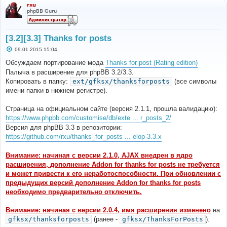
rxu
phpBB Guru
[3.2][3.3] Thanks for posts
С
09.01.2015 15:04
о
о
Обсуждаем портирование мода
Thanks for post (Rating edition)
б
Палыча в расширение для phpBB 3.2/3.3.
щ
е
Копировать в папку:
ext/gfksx/thanksforposts
(все символы
н
имени папки в нижнем регистре).
и
е
Страница на официальном сайте (версия 2.1.1, прошла валидацию):
https://www.phpbb.com/customise/db/exte ... r_posts_2/
Версия для phpBB 3.3 в репозитории:
https://github.com/rxu/thanks_for_posts ... elop-3.3.x
Внимание: начиная с версии 2.1.0, AJAX внедрен в ядро
расширения, дополнение Addon for thanks for posts не требуется
и может привести к его неработоспособности. При обновлении с
предыдущих версий дополнение Addon for thanks for posts
необходимо предварительно отключить.
Внимание: начиная с версии 2.0.4, имя расширения изменено
на
gfksx/thanksforposts
(ранее -
gfksx/ThanksForPosts
).