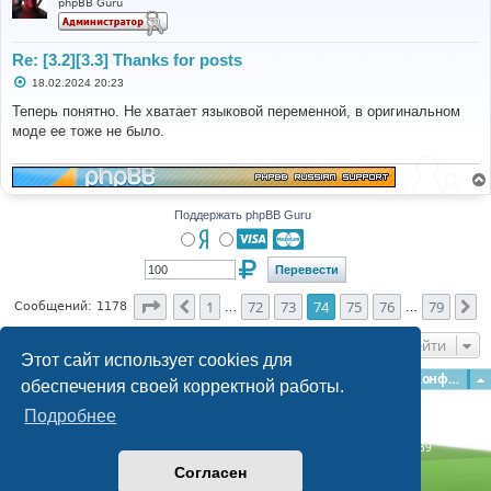
phpBB Guru
Re: [3.2][3.3] Thanks for posts
С
18.02.2024 20:23
о
о
Теперь понятно. Не хватает языковой переменной, в оригинальном
б
моде ее тоже не было.
щ
е
н
и
е
Поддержать phpBB Guru
Страница
74
из
79
1
72
73
74
75
76
79
Пред.
С
Сообщений: 1178
…
…
Перейти
Этот сайт использует cookies для
Главная
Форумы
Наша команда
О команде
Конфиденциальность
обеспечения своей корректной работы.
Подробнее
Time: 0.209s
| Peak Memory Usage: 3.12 МБ | GZIP: Off |
Queries: 39
© phpBB Guru, 2004—2026
Согласен
Powered by
phpBB