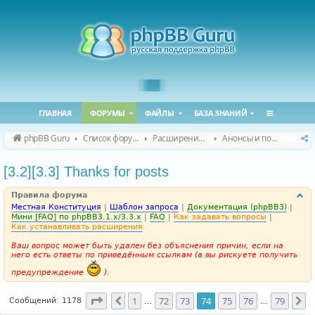
ГЛАВНАЯ
ФОРУМЫ
ФАЙЛЫ
БАЗА ЗНАНИЙ
phpBB Guru
Список форумов
Расширения phpBB
Анонсы и поддержка расширений для phpBB
[3.2][3.3] Thanks for posts
Правила форума
Местная Конституция
|
Шаблон запроса
|
Документация (phpBB3)
|
Мини [FAQ] по phpBB3.1.x/3.3.x
|
FAQ
|
Как задавать вопросы
|
Как устанавливать расширения
Ваш вопрос может быть удален без объяснения причин, если на
него есть ответы по приведённым ссылкам (а вы рискуете получить
предупреждение
).
Страница
74
из
79
1
72
73
74
75
76
79
Пред.
С
Сообщений: 1178
…
…