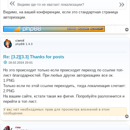
щ
document
.
getElementById
(
tabName
).
style
.
display 
=
е
Видимо где-то не хватает локализации?
н
"block"
;
и
Видимо, на вашей конференции, если это стандартная страница
            evt
.
currentTarget
.
className 
+=
" active"
;
е
авторизации.
// Update the content based on the 
provided values
if
(
tabName 
===
'thanksGiven'
)
{
                document
.
getElementById
(
tabName 
+
'Content'
).
textContent 
=
 username 
+
' '
+
 value
;
cianid
}
else
{
phpBB 1.4.3
                document
.
getElementById
(
tabName 
+
'Content'
).
textContent 
=
 username 
+
' '
+
 value
;
}
Re: [3.2][3.3] Thanks for posts
}
С
18.02.2024 20:01
о
// Open the default tab (Thanks Given)
о
Но это происходит только если происходит переход по ссылке топ-
б
лист благодарностей. При любых других авторизациях все ок.
щ
document
.
getElementById
(
"thanksGiven"
).
style
.
display 
е
1.PNG
=
"block"
;
н
Только если по этой ссылке переходить, тогда локализация слетает:
        document
.
getElementsByClassName
(
"tablinks"
)
и
[
0
].
className 
+=
" active"
;
е
2.PNG
</
script
>
На вашем сайте, кстати такая же фигня. Попробуйте разлогинится и
перейти в топ лист.
{{
 definition
.
SB_F_L 
}}{{
 definition
.
SB_F_R 
}}
{%
endif
%}
У вас нет необходимых прав для просмотра вложений в этом
{#
End
 first sidebar box 
#}
сообщении.
rxu