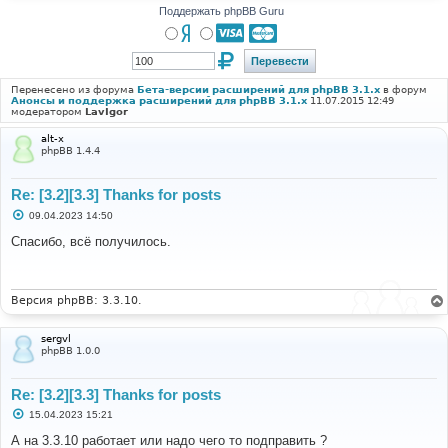
Поддержать phpBB Guru
Перенесено из форума
Бета-версии расширений для phpBB 3.1.x
в форум
Анонсы и поддержка расширений для phpBB 3.1.x
11.07.2015 12:49
модератором
LavIgor
alt-x
phpBB 1.4.4
Re: [3.2][3.3] Thanks for posts
С
09.04.2023 14:50
о
о
Спасибо, всё получилось.
б
щ
е
н
и
Версия phpBB: 3.3.10.
е
sergvl
phpBB 1.0.0
Re: [3.2][3.3] Thanks for posts
С
15.04.2023 15:21
о
о
А на 3.3.10 работает или надо чего то подправить ?