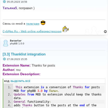
С
05.05.2023 18:56
о
о
Татьяна5
, поправил )
б
щ
е
н
и
Связь со мной в
телеграм
е
CybMas.Ru - Web online кибермастерская
Berserker
phpBB 1.0.0
[3.3] Thanklist integration
С
27.09.2023 15:35
о
о
Extension Name:
Thanks for posts
б
Author:
rxu
щ
е
Extension Description:
н
и
КОД:
ВЫДЕЛИТЬ ВСЁ
е
This
 extension 
is
 a conversion of 
Thanks
for
 posts 
MOD 
for
 phpBB 
3.0
by
Палыч.
Updates
from
 MOD to extension should keep the thanks 
data
.
General
 functionality
:
adds 
Thanks
 button to the posts at the 
end
 of the 