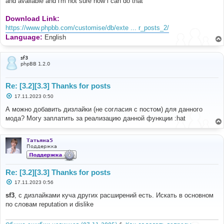
and available and i'm not sure how i can do that
<
div id
=
"thanksGiven"
class
=
"tabcontent"
>
Download Link:
<
p id
=
"thanksGivenContent"
></
p
>
</
div
>
https://www.phpbb.com/customise/db/exte ... r_posts_2/
Language:
English
<
div id
=
"thanksReceived"
class
=
"tabcontent"
style
=
"display: none;"
>
<
p id
=
"thanksReceivedContent"
></
p
>
sf3
</
div
>
phpBB 1.2.0
</
div
>
Re: [3.2][3.3] Thanks for posts
<style>
/* Style the tabs */
С
17.11.2023 0:50
.
tab 
{
о
о
            overflow
:
 hidden
;
А можно добавить дизлайки (не согласия с постом) для данного
б
            background
-
color
:
 rgb
(
32
,
35
,
36
);
мода? Могу заплатить за реализацию данной функции :hat
щ
}
е
н
и
/* Style the tab buttons */
Татьяна5
е
.
tab button 
{
Поддержка
            background
-
color
:
 inherit
;
            color
:
 white
;
float
:
 left
;
Re: [3.2][3.3] Thanks for posts
            border
:
 none
;
С
17.11.2023 0:56
            outline
:
 none
;
о
            cursor
:
 pointer
;
о
sf3
, с дизлайками куча других расширений есть. Искать в основном
            padding
:
14px
16px
;
б
по словам reputation и dislike
щ
            transition
:
0.3s
;
е
}
н
и