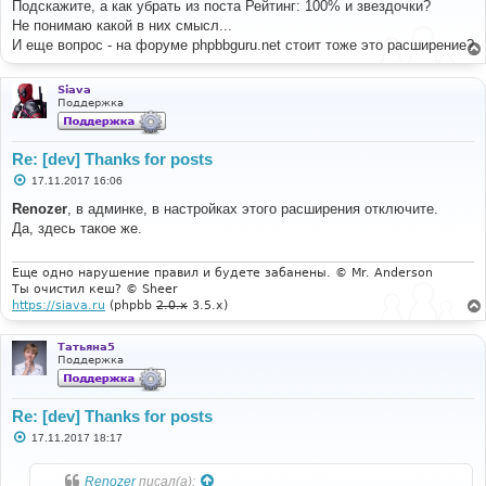
о
Подскажите, а как убрать из поста Рейтинг: 100% и звездочки?
б
Не понимаю какой в них смысл...
щ
е
И еще вопрос - на форуме phpbbguru.net стоит тоже это расширение?
н
и
е
Siava
Поддержка
Re: [dev] Thanks for posts
С
17.11.2017 16:06
о
о
Renozer
, в админке, в настройках этого расширения отключите.
б
Да, здесь такое же.
щ
е
н
и
Еще одно нарушение правил и будете забанены. © Mr. Anderson
е
Ты очистил кеш? © Sheer
https://siava.ru
(phpbb
2.0.x
3.5.x)
Татьяна5
Поддержка
Re: [dev] Thanks for posts
С
17.11.2017 18:17
о
о
б
Renozer
писал(а):