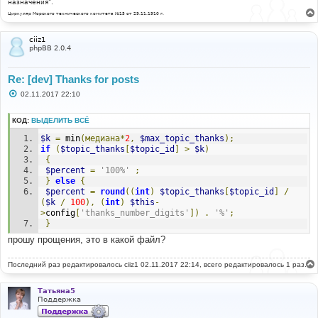
назначения".
Циркуляр Морского технического комитета №15 от 29.11.1910 г.
ciiz1
phpBB 2.0.4
Re: [dev] Thanks for posts
С
02.11.2017 22:10
о
о
б
КОД:
ВЫДЕЛИТЬ ВСЁ
щ
е
$k
=
 min
(медиана*
2
,
$max_topic_thanks
);
н
if
(
$topic_thanks
[
$topic_id
]
>
$k
)
и
{
е
$percent
=
'100%'
;
}
else
{
$percent
=
round
((
int
)
$topic_thanks
[
$topic_id
]
/
(
$k
/
100
),
(
int
)
$this
-
>
config
[
'thanks_number_digits'
])
.
'%'
;
}
прошу прощения, это в какой файл?
Последний раз редактировалось
ciiz1
02.11.2017 22:14, всего редактировалось 1 раз.
Татьяна5
Поддержка