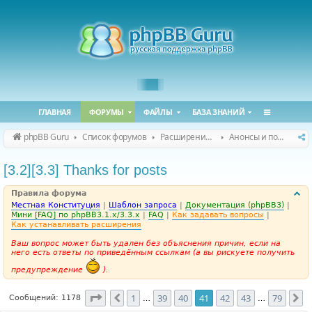
ГЛАВНАЯ
ФОРУМЫ
ФАЙЛЫ
БАЗА ЗНАНИЙ
phpBB Guru
Список форумов
Расширения phpBB
Анонсы и поддержка расширений для phpBB
[3.2][3.3] Thanks for posts
Правила форума
Местная Конституция
|
Шаблон запроса
|
Документация (phpBB3)
|
Мини [FAQ] по phpBB3.1.x/3.3.x
|
FAQ
|
Как задавать вопросы
|
Как устанавливать расширения
Ваш вопрос может быть удален без объяснения причин, если на
него есть ответы по приведённым ссылкам (а вы рискуете получить
предупреждение
).
Страница
41
из
79
1
39
40
41
42
43
79
Пред.
С
Сообщений: 1178
…
…