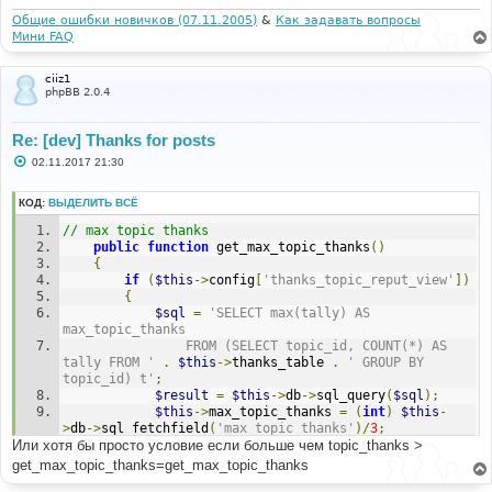
Общие ошибки новичков (07.11.2005)
&
Как задавать вопросы
Мини FAQ
ciiz1
phpBB 2.0.4
Re: [dev] Thanks for posts
С
02.11.2017 21:30
о
о
б
КОД:
ВЫДЕЛИТЬ ВСЁ
щ
е
// max topic thanks
н
public
function
 get_max_topic_thanks
()
и
{
е
if
(
$this
->
config
[
'thanks_topic_reput_view'
])
{
$sql
=
'SELECT max(tally) AS 
max_topic_thanks
				FROM (SELECT topic_id, COUNT(*) AS 
tally FROM '
.
$this
->
thanks_table 
.
' GROUP BY 
topic_id) t'
;
$result
=
$this
->
db
->
sql_query
(
$sql
);
$this
->
max_topic_thanks 
=
(
int
)
$this
-
>
db
->
sql_fetchfield
(
'max_topic_thanks'
)/
3
;
Или хотя бы просто условие если больше чем topic_thanks >
//<========
$this
->
db
->
sql_freeresult
(
$result
);
get_max_topic_thanks=get_max_topic_thanks
return
$this
->
max_topic_thanks
;