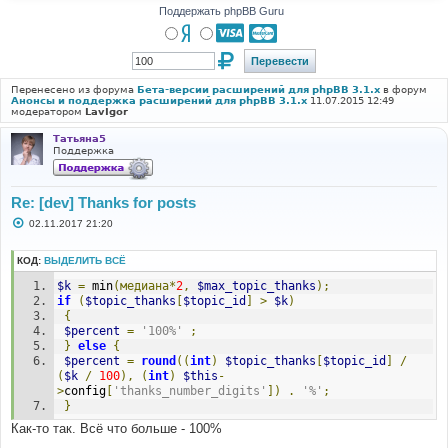
Поддержать phpBB Guru
Перенесено из форума
Бета-версии расширений для phpBB 3.1.x
в форум
Анонсы и поддержка расширений для phpBB 3.1.x
11.07.2015 12:49
модератором
LavIgor
Татьяна5
Поддержка
Re: [dev] Thanks for posts
С
02.11.2017 21:20
о
о
б
КОД:
ВЫДЕЛИТЬ ВСЁ
щ
е
$k
=
 min
(медиана*
2
,
$max_topic_thanks
);
н
if
(
$topic_thanks
[
$topic_id
]
>
$k
)
и
{
е
$percent
=
'100%'
;
}
else
{
$percent
=
round
((
int
)
$topic_thanks
[
$topic_id
]
/
(
$k
/
100
),
(
int
)
$this
-
>
config
[
'thanks_number_digits'
])
.
'%'
;
}
Как-то так. Всё что больше - 100%