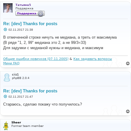
}
}
Татьяна5
Поддержка
Re: [dev] Thanks for posts
С
02.11.2017 21:38
о
о
В отмеченной строке ничуть не медиана, а треть от максимума
б
(В ряде "1, 2, 99" медиана это 2, а не 99/3=33)
щ
е
Для задумки с медианой нужны и медиана, и максимум
н
и
е
Общие ошибки новичков (07.11.2005)
&
Как задавать вопросы
Мини FAQ
ciiz1
phpBB 2.0.4
Re: [dev] Thanks for posts
С
02.11.2017 21:47
о
о
Стараюсь, сделаю покажу что получилось?
б
щ
е
н
и
Sheer
е
Former team member