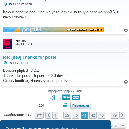
С
25.11.2017 20:58
о
о
Какую версию расширения установили на какую версию phpBB, и
б
какой стиль?
щ
е
н
и
е
706536
phpBB 1.4.3
Re: [dev] Thanks for posts
С
25.11.2017 21:19
о
о
Версия phpBB: 3.2.1
б
Thanks for posts Версия: 2.0.3-dev
щ
е
Стиль bootlike, Наследует из: prosilver
н
и
е
Поддержать phpBB Guru
Страница
41
из
79
1
39
40
41
42
43
79
Пред.
С
Сообщений: 1178
…
…
Перейти