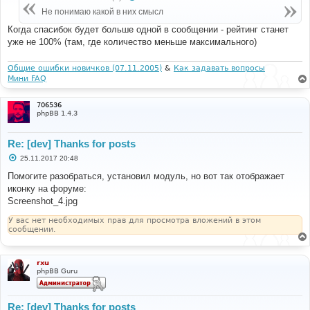
щ
е
Не понимаю какой в них смысл
н
и
Когда спасибок будет больше одной в сообщении - рейтинг станет
е
уже не 100% (там, где количество меньше максимального)
Общие ошибки новичков (07.11.2005)
&
Как задавать вопросы
Мини FAQ
706536
phpBB 1.4.3
Re: [dev] Thanks for posts
С
25.11.2017 20:48
о
о
Помогите разобраться, установил модуль, но вот так отображает
б
иконку на форуме:
щ
е
Screenshot_4.jpg
н
и
У вас нет необходимых прав для просмотра вложений в этом
е
сообщении.
rxu
phpBB Guru
Re: [dev] Thanks for posts