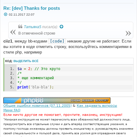
Re: [dev] Thanks for posts
С
02.11.2017 22:07
о
о
б
Татьяна5
писал(а):
щ
е
В отмеченной строке
н
и
ciiz1
, между bb-кодами
[code]
никакие другие не работают. Если
е
вы хотите в коде отметить строку, воспользуйтесь комментариями в
стиле php, например
КОД:
ВЫДЕЛИТЬ ВСЁ
$a
=
2
;
// Это круто
/*
* еще комментарий 
*/
print
(
'bla-bla'
);
Общие ошибки новичков (07.11.2005)
&
Как задавать вопросы
Мини FAQ
Если ничто другое не помогает, прочтите, наконец, инструкцию!
"Никакая инструкция не может перечислить всех обязанностей должностного лица,
предусмотреть все отдельные случаи и дать вперёд соответствующие указания, а
поэтому господа инженеры должны проявить инициативу и, руководствуясь знаниями
своей специальности и пользой дела, принять все усилия для оправдания своего