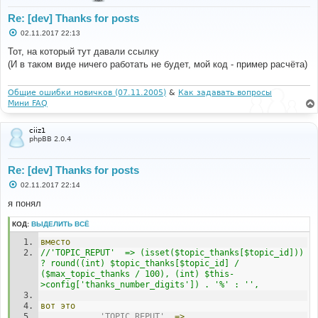
Re: [dev] Thanks for posts
С
02.11.2017 22:13
о
о
Тот, на который тут давали ссылку
б
(И в таком виде ничего работать не будет, мой код - пример расчёта)
щ
е
н
и
Общие ошибки новичков (07.11.2005)
&
Как задавать вопросы
е
Мини FAQ
ciiz1
phpBB 2.0.4
Re: [dev] Thanks for posts
С
02.11.2017 22:14
о
о
я понял
б
щ
КОД:
ВЫДЕЛИТЬ ВСЁ
е
н
вместо
и
е
//'TOPIC_REPUT'  => (isset($topic_thanks[$topic_id])) 
? round((int) $topic_thanks[$topic_id] / 
($max_topic_thanks / 100), (int) $this-
>config['thanks_number_digits']) . '%' : '',
вот
это
'TOPIC_REPUT'
=>