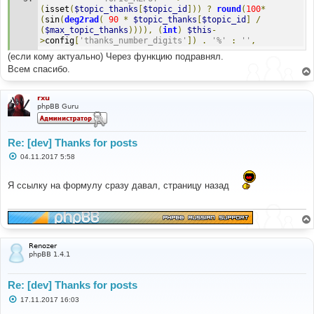
(
isset
(
$topic_thanks
[
$topic_id
]))
?
round
(
100
*
(
sin
(
deg2rad
(
90
*
$topic_thanks
[
$topic_id
]
/
(
$max_topic_thanks
)))),
(
int
)
$this
-
>
config
[
'thanks_number_digits'
])
.
'%'
:
''
,
(если кому актуально) Через функцию подравнял.
Всем спасибо.
rxu
phpBB Guru
Re: [dev] Thanks for posts
С
04.11.2017 5:58
о
о
б
Я ссылку на формулу сразу давал, страницу назад
щ
е
н
и
е
Renozer
phpBB 1.4.1
Re: [dev] Thanks for posts
С
17.11.2017 16:03
о