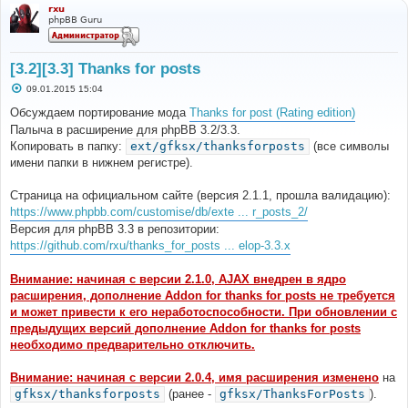
rxu
phpBB Guru
[3.2][3.3] Thanks for posts
С
09.01.2015 15:04
о
о
Обсуждаем портирование мода
Thanks for post (Rating edition)
б
Палыча в расширение для phpBB 3.2/3.3.
щ
е
Копировать в папку:
ext/gfksx/thanksforposts
(все символы
н
имени папки в нижнем регистре).
и
е
Страница на официальном сайте (версия 2.1.1, прошла валидацию):
https://www.phpbb.com/customise/db/exte ... r_posts_2/
Версия для phpBB 3.3 в репозитории:
https://github.com/rxu/thanks_for_posts ... elop-3.3.x
Внимание: начиная с версии 2.1.0, AJAX внедрен в ядро
расширения, дополнение Addon for thanks for posts не требуется
и может привести к его неработоспособности. При обновлении с
предыдущих версий дополнение Addon for thanks for posts
необходимо предварительно отключить.
Внимание: начиная с версии 2.0.4, имя расширения изменено
на
gfksx/thanksforposts
(ранее -
gfksx/ThanksForPosts
).