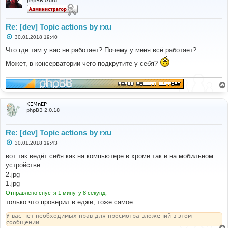
phpBB Guru
Re: [dev] Topic actions by rxu
С
30.01.2018 19:40
о
о
Что где там у вас не работает? Почему у меня всё работает?
б
щ
Может, в консерватории чего подкрутите у себя?
е
н
и
е
KEMnEP
phpBB 2.0.18
Re: [dev] Topic actions by rxu
С
30.01.2018 19:43
о
о
вот так ведёт себя как на компьютере в хроме так и на мобильном
б
устройстве.
щ
е
2.jpg
н
1.jpg
и
е
Отправлено спустя 1 минуту 8 секунд:
только что проверил в еджи, тоже самое
У вас нет необходимых прав для просмотра вложений в этом
сообщении.