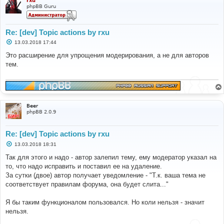
rxu
phpBB Guru
Re: [dev] Topic actions by rxu
С
13.03.2018 17:44
о
о
Это расширение для упрощения модерирования, а не для авторов
б
тем.
щ
е
н
и
е
Beer
phpBB 2.0.9
Re: [dev] Topic actions by rxu
С
13.03.2018 18:31
о
о
Так для этого и надо - автор залепил тему, ему модератор указал на
б
то, что надо исправить и поставил ее на удаление.
щ
е
За сутки (двое) автор получает уведомление - "Т.к. ваша тема не
н
соответствует правилам форума, она будет слита..."
и
е
Я бы таким функционалом пользовался. Но коли нельзя - значит
нельзя.