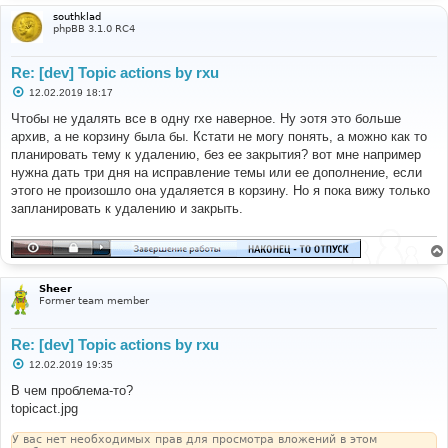
southklad
phpBB 3.1.0 RC4
Re: [dev] Topic actions by rxu
С
12.02.2019 18:17
о
о
Чтобы не удалять все в одну rxe наверное. Ну эотя это больше
б
архив, а не корзину была бы. Кстати не могу понять, а можно как то
щ
е
планировать тему к удалению, без ее закрытия? вот мне например
н
нужна дать три дня на исправление темы или ее дополнение, если
и
е
этого не произошло она удаляется в корзину. Но я пока вижу только
запланировать к удалению и закрыть.
Sheer
Former team member
Re: [dev] Topic actions by rxu
С
12.02.2019 19:35
о
о
В чем проблема-то?
б
topicact.jpg
щ
е
н
У вас нет необходимых прав для просмотра вложений в этом
и