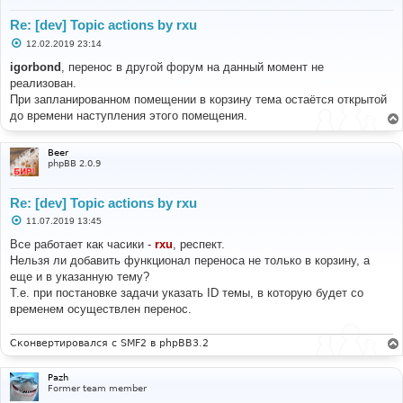
Re: [dev] Topic actions by rxu
С
12.02.2019 23:14
о
о
igorbond
, перенос в другой форум на данный момент не
б
реализован.
щ
е
При запланированном помещении в корзину тема остаётся открытой
н
до времени наступления этого помещения.
и
е
Beer
phpBB 2.0.9
Re: [dev] Topic actions by rxu
С
11.07.2019 13:45
о
о
Все работает как часики -
rxu
, респект.
б
Нельзя ли добавить функционал переноса не только в корзину, а
щ
е
еще и в указанную тему?
н
Т.е. при постановке задачи указать ID темы, в которую будет со
и
е
временем осуществлен перенос.
Сконвертировался с SMF2 в phpBB3.2
Pazh
Former team member