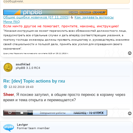
сообщении.
е
Общие ошибки новичков (07.11.2005)
&
Как задавать вопросы
Мини FAQ
Если ничто другое не помогает, прочтите, наконец, инструкцию!
"Никакая инструкция не может перечислить всех обязанностей должностного лица,
предусмотреть все отдельные случаи и дать вперёд соответствующие указания, а
поэтому господа инженеры должны проявить инициативу и, руководствуясь знаниями
своей специальности и пользой дела, принять все усилия для оправдания своего
назначения".
Циркуляр Морского технического комитета №15 от 29.11.1910 г.
southklad
phpBB 3.1.0 RC4
Re: [dev] Topic actions by rxu
С
12.02.2019 19:43
о
о
Sheer
, Я похоже затупил, в общем просто перенос в корзину через
б
время и тема открыта и перемещается?
щ
е
н
и
е
LavIgor
Former team member