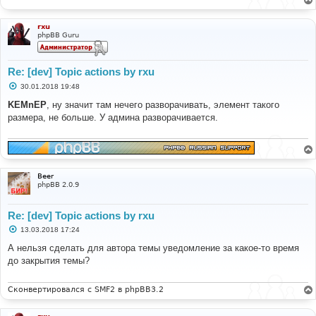
rxu
phpBB Guru
Re: [dev] Topic actions by rxu
С
30.01.2018 19:48
о
о
KEMnEP
, ну значит там нечего разворачивать, элемент такого
б
размера, не больше. У админа разворачивается.
щ
е
н
и
е
Beer
phpBB 2.0.9
Re: [dev] Topic actions by rxu
С
13.03.2018 17:24
о
о
А нельзя сделать для автора темы уведомление за какое-то время
б
до закрытия темы?
щ
е
н
и
Сконвертировался с SMF2 в phpBB3.2
е