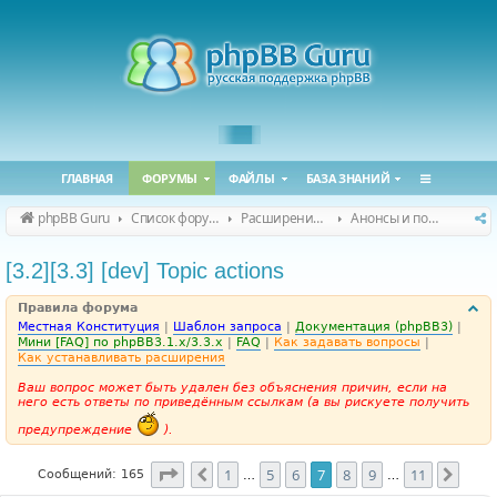
ГЛАВНАЯ
ФОРУМЫ
ФАЙЛЫ
БАЗА ЗНАНИЙ
phpBB Guru
Список форумов
Расширения phpBB
Анонсы и поддержка расширений для phpBB
[3.2][3.3] [dev] Topic actions
Правила форума
Местная Конституция
|
Шаблон запроса
|
Документация (phpBB3)
|
Мини [FAQ] по phpBB3.1.x/3.3.x
|
FAQ
|
Как задавать вопросы
|
Как устанавливать расширения
Ваш вопрос может быть удален без объяснения причин, если на
него есть ответы по приведённым ссылкам (а вы рискуете получить
предупреждение
).
Страница
7
из
11
1
5
6
7
8
9
11
Пред.
След
Сообщений: 165
…
…