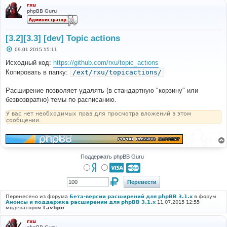
rxu
phpBB Guru
[3.2][3.3] [dev] Topic actions
С
09.01.2015 15:11
о
о
Исходный код:
https://github.com/rxu/topic_actions
б
Копировать в папку:
/ext/rxu/topicactions/
щ
е
н
Расширение позволяет удалять (в стандартную "корзину" или
и
е
безвозвратно) темы по расписанию.
У вас нет необходимых прав для просмотра вложений в этом
сообщении.
Поддержать phpBB Guru
Перенесено из форума
Бета-версии расширений для phpBB 3.1.x
в форум
Анонсы и поддержка расширений для phpBB 3.1.x
11.07.2015 12:55
модератором
LavIgor
rxu