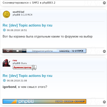
Сконвертировался с SMF2 в phpBB3.2
southklad
phpBB 3.1.0 RC4
Re: [dev] Topic actions by rxu
С
06.08.2018 18:51
о
о
Вот бы корзина была отдельным каким то форумом на выбор
б
щ
е
н
и
е
rxu
phpBB Guru
Re: [dev] Topic actions by rxu
С
06.08.2018 21:08
о
о
igorbond
, в чем смысл этого?
б
щ
е
н
и
е