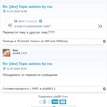
Re: [dev] Topic actions by rxu
С
11.07.2019 13:59
о
о
б
Beer
писал(а):
щ
е
а еще и в указанную тему?
н
и
Перенести тему в другую тему????
е
Помощь в ЛС/email только за WM или ЮMoney
Beer
phpBB 2.0.9
Re: [dev] Topic actions by rxu
С
11.07.2019 14:07
о
о
Объединить vs перенести сообщения.
б
щ
е
н
и
Сконвертировался с SMF2 в phpBB3.2
е
Поддержать phpBB Guru