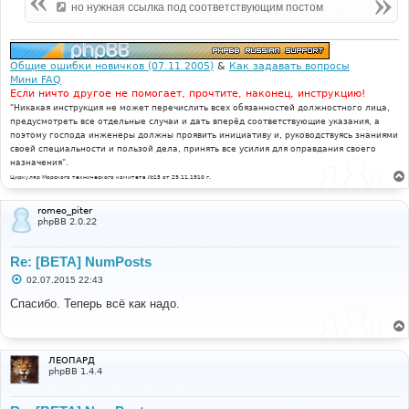
но нужная ссылка под соответствующим постом
и
е
Общие ошибки новичков (07.11.2005)
&
Как задавать вопросы
Мини FAQ
Если ничто другое не помогает, прочтите, наконец, инструкцию!
"Никакая инструкция не может перечислить всех обязанностей должностного лица,
предусмотреть все отдельные случаи и дать вперёд соответствующие указания, а
поэтому господа инженеры должны проявить инициативу и, руководствуясь знаниями
своей специальности и пользой дела, принять все усилия для оправдания своего
назначения".
Циркуляр Морского технического комитета №15 от 29.11.1910 г.
romeo_piter
phpBB 2.0.22
Re: [BETA] NumPosts
С
02.07.2015 22:43
о
о
Спасибо. Теперь всё как надо.
б
щ
е
н
и
ЛЕОПАРД
е
phpBB 1.4.4