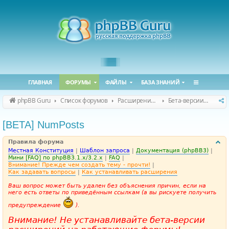
ГЛАВНАЯ
ФОРУМЫ
ФАЙЛЫ
БАЗА ЗНАНИЙ
phpBB Guru
Список форумов
Расширения phpBB
Бета-версии расширений для phpBB
[BETA] NumPosts
Правила форума
Местная Конституция
|
Шаблон запроса
|
Документация (phpBB3)
|
Мини [FAQ] по phpBB3.1.x/3.2.x
|
FAQ
|
Внимание! Прежде чем создать тему - прочти!
|
Как задавать вопросы
|
Как устанавливать расширения
Ваш вопрос может быть удален без объяснения причин, если на
него есть ответы по приведённым ссылкам (а вы рискуете получить
предупреждение
).
Внимание! Не устанавливайте бета-версии