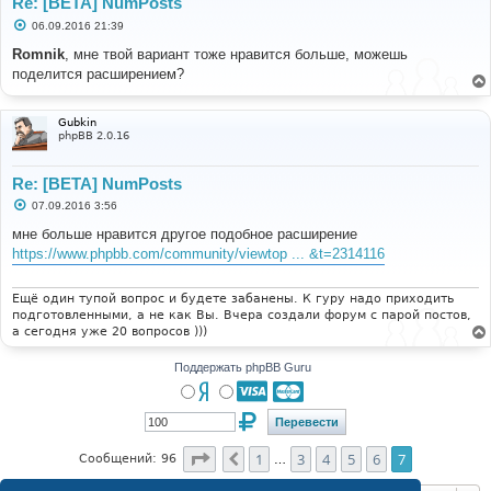
Re: [BETA] NumPosts
С
06.09.2016 21:39
о
о
Romnik
, мне твой вариант тоже нравится больше, можешь
б
поделится расширением?
щ
е
н
и
Gubkin
е
phpBB 2.0.16
Re: [BETA] NumPosts
С
07.09.2016 3:56
о
о
мне больше нравится другое подобное расширение
б
https://www.phpbb.com/community/viewtop ... &t=2314116
щ
е
н
и
Ещё один тупой вопрос и будете забанены. К гуру надо приходить
е
подготовленными, а не как Вы. Вчера создали форум с парой постов,
а сегодня уже 20 вопросов )))
Поддержать phpBB Guru
Страница
7
из
7
1
3
4
5
6
7
Пред.
Сообщений: 96
…