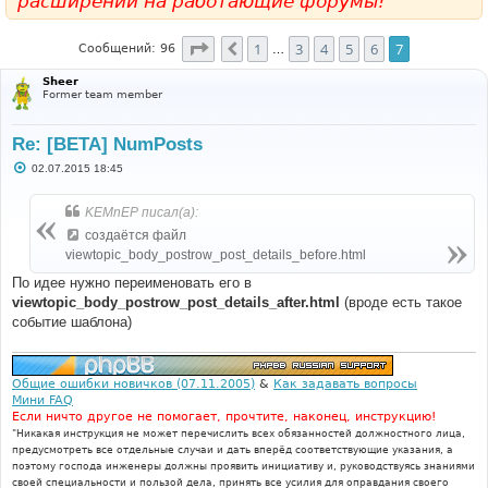
расширений на работающие форумы!
Страница
7
из
7
1
3
4
5
6
7
Пред.
Сообщений: 96
…
Sheer
Former team member
Re: [BETA] NumPosts
С
02.07.2015 18:45
о
о
б
KEMnEP писал(а):
щ
е
создаётся файл
н
viewtopic_body_postrow_post_details_before.html
и
е
По идее нужно переименовать его в
viewtopic_body_postrow_post_details_after.html
(вроде есть такое
событие шаблона)
Общие ошибки новичков (07.11.2005)
&
Как задавать вопросы
Мини FAQ
Если ничто другое не помогает, прочтите, наконец, инструкцию!
"Никакая инструкция не может перечислить всех обязанностей должностного лица,
предусмотреть все отдельные случаи и дать вперёд соответствующие указания, а
поэтому господа инженеры должны проявить инициативу и, руководствуясь знаниями
своей специальности и пользой дела, принять все усилия для оправдания своего