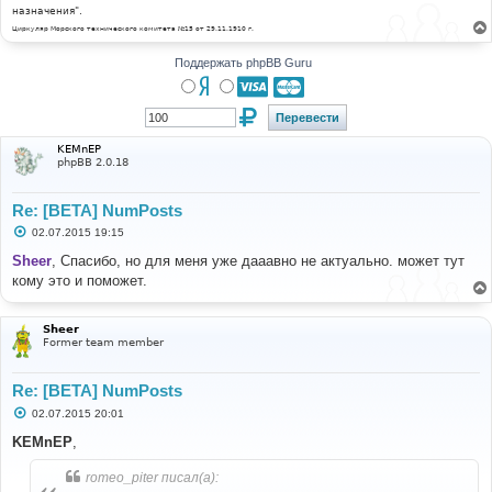
назначения".
Циркуляр Морского технического комитета №15 от 29.11.1910 г.
Поддержать phpBB Guru
KEMnEP
phpBB 2.0.18
Re: [BETA] NumPosts
С
02.07.2015 19:15
о
о
Sheer
, Спасибо, но для меня уже дааавно не актуально. может тут
б
кому это и поможет.
щ
е
н
и
Sheer
е
Former team member
Re: [BETA] NumPosts
С
02.07.2015 20:01
о
о
KEMnEP
,
б
щ
romeo_piter писал(а):
е
н