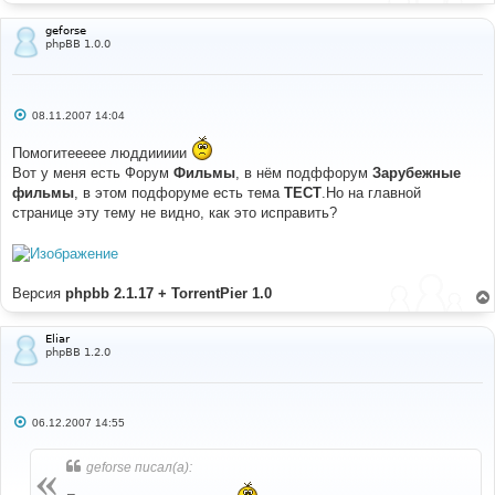
е
geforse
phpBB 1.0.0
С
08.11.2007 14:04
о
о
Помогитеееее люддиииии
б
щ
Вот у меня есть Форум
Фильмы
, в нём подффорум
Зарубежные
е
фильмы
, в этом подфоруме есть тема
ТЕСТ
.Но на главной
н
и
странице эту тему не видно, как это исправить?
е
Версия
phpbb 2.1.17 + TorrentPier 1.0
Eliar
phpBB 1.2.0
С
06.12.2007 14:55
о
о
б
geforse писал(а):
щ
е