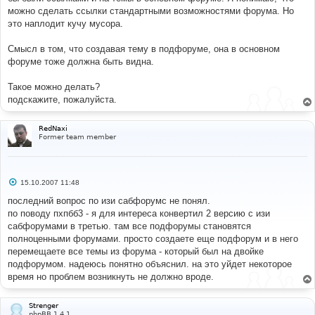
е
можно сделать ссылки стандартными возможностями форума. Но
это наплодит кучу мусора.
Смысл в том, что создавая тему в подфоруме, она в основном
форуме тоже должна быть видна.
Такое можно делать?
подскажите, пожалуйста.
RedNaxi
Former team member
С
15.10.2007 11:48
о
о
последний вопрос по изи сабфорумс не понял.
б
по поводу пхпбб3 - я для интереса конвертил 2 версию с изи
щ
е
сабфорумами в третью. там все подфорумы становятся
н
полноценными форумами. просто создаете еще подфорум и в него
и
е
перемещаете все темы из форума - который был на двойке
подфорумом. надеюсь понятно объяснил. на это уйдет некоторое
время но проблем возникнуть не должно вроде.
Strenger
phpBB 1.4.1