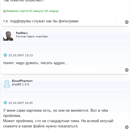
Так понятно объяснил?
Добавлено спустя 41 минуту 10 секунд:
т.е. подфорумы служат как бы фильтрами
RedNaxi
Former team member
С
15.10.2007 13:13
о
о
понял. надо думать, писать аддон...
б
щ
е
н
и
BloodPhantom
е
phpBB 1.0.0
С
15.10.2007 16:45
о
о
У меня сами картинки есть, но они не меняются. Вот в чём
б
проблема.
щ
е
Может проблема, сто не стандартная тема. На всякий млучай
н
скажите в каком файле нужно покапаться.
и