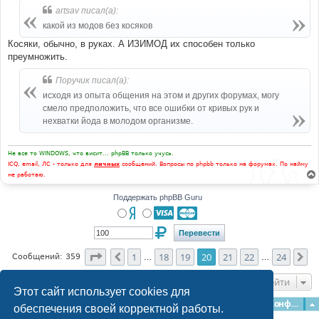
artsav писал(а):
какой из модов без косяков
Косяки, обычно, в руках. А ИЗИМОД их способен только
преумножить.
Поручик писал(а):
исходя из опыта общения на этом и других форумах, могу
смело предположить, что все ошибки от кривых рук и
нехватки йода в молодом организме.
Не все то WINDOWS, что висит... phpBB только учусь.
ICQ, email, ЛС - только для
личных
сообщений. Вопросы по phpbb только на форумах. По найму
не работаю.
Поддержать phpBB Guru
Страница
20
из
24
1
18
19
20
21
22
24
Пред.
Сл
Сообщений: 359
…
…
Перейти
Этот сайт использует cookies для
Главная
Форумы
Наша команда
О команде
Конфиденциальность
обеспечения своей корректной работы.