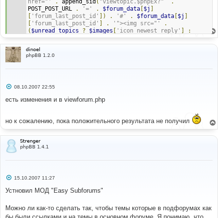
href="'
.
 append_sid
(
"viewtopic.$phpEx?"
.
POST_POST_URL 
.
'='
.
$forum_data
[
$j
]
[
'forum_last_post_id'
])
.
'#'
.
$forum_data
[
$j
]
[
'forum_last_post_id'
]
.
'"><img src="'
.
(
$unread_topics
?
$images
[
'icon_newest_reply'
]
:
$images
[
'icon_latest_reply'
])
.
'" border="0" alt="'
.
$lang
[
'View_latest_post'
]
.
'" title="'
.
dinoel
$lang
[
'View_latest_post'
]
.
'" /></a>'
;
phpBB 1.2.0
$last_post_time
=
$forum_data
[
$j
][
'post_time'
];
С
08.10.2007 22:55
о
о
есть изменения и в viewforum.php
б
щ
е
но к сожалению, пока положительного результата не получил
н
и
е
Strenger
phpBB 1.4.1
С
15.10.2007 11:27
о
о
Устновил МОД "Easy Subforums"
б
щ
е
Можно ли как-то сделать так, чтобы темы которые в подфорумах как
н
бы были ссылками и на темы в основном форуме. Я понимаю, что
и