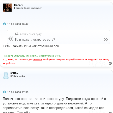
Палыч
Former team member
С
13.01.2008 16:47
о
о
б
artsav писал(а):
щ
е
Или может лекарство есть?
н
и
Есть. Забыть ИЗИ как страшный сон.
е
Не все то WINDOWS, что висит... phpBB только учусь.
ICQ, email, ЛС - только для
личных
сообщений. Вопросы по phpbb только на форумах. По найму
не работаю.
artsav
phpBB 1.2.0
С
13.01.2008 17:30
о
о
Палыч, это не ответ авторитетного гуру. Подскажи тогда простой в
б
установке мод, мне хватит одного уровня вложений. А то
щ
е
перелопатил всю ветку, так и неопределился, какой из модов без
н
косяков. Спасибо
и