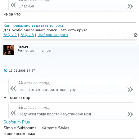
Спасибо
не за что
Как правильно задавать вопросы
Для особо одаренных: поиск - это есть круто.
FAQ v.2
|
FAQ v.3
|
Шаблон запроса
Палыч
Former team member
С
13.01.2008 17:47
о
о
б
artsav писал(а):
щ
е
это не ответ авторитетного гуру
н
и
Я - модератор.
е
artsav писал(а):
Подскажи тогда простой в установке мод
Subforum Plus
Simple Subforums + eXtreme Styles
и ещё несколько....