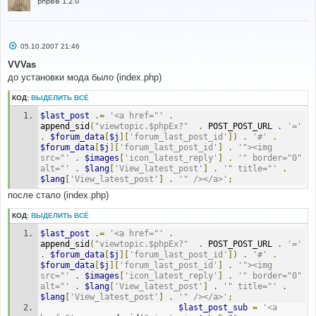
phpBB 1.2.0
С
05.10.2007 21:46
о
о
VVVas
б
до установки мода было (index.php)
щ
е
н
КОД:
ВЫДЕЛИТЬ ВСЁ
и
е
$last_post
.=
'<a href="'
.
append_sid
(
"viewtopic.$phpEx?"
.
 POST_POST_URL 
.
'='
.
$forum_data
[
$j
][
'forum_last_post_id'
])
.
'#'
.
$forum_data
[
$j
][
'forum_last_post_id'
]
.
'"><img 
src="'
.
$images
[
'icon_latest_reply'
]
.
'" border="0" 
alt="'
.
$lang
[
'View_latest_post'
]
.
'" title="'
.
$lang
[
'View_latest_post'
]
.
'" /></a>'
;
после стало (index.php)
КОД:
ВЫДЕЛИТЬ ВСЁ
$last_post
.=
'<a href="'
.
append_sid
(
"viewtopic.$phpEx?"
.
 POST_POST_URL 
.
'='
.
$forum_data
[
$j
][
'forum_last_post_id'
])
.
'#'
.
$forum_data
[
$j
][
'forum_last_post_id'
]
.
'"><img 
src="'
.
$images
[
'icon_latest_reply'
]
.
'" border="0" 
alt="'
.
$lang
[
'View_latest_post'
]
.
'" title="'
.
$lang
[
'View_latest_post'
]
.
'" /></a>'
;
$last_post_sub
=
'<a 