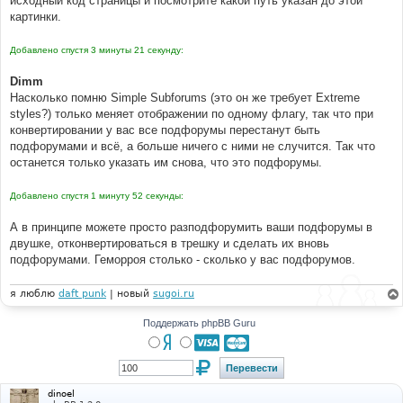
исходный код страницы и посмотрите какой путь указан до этой
н
картинки.
и
е
Добавлено спустя 3 минуты 21 секунду:
Dimm
Насколько помню Simple Subforums (это он же требует Extreme
styles?) только меняет отображении по одному флагу, так что при
конвертировании у вас все подфорумы перестанут быть
подфорумами и всё, а больше ничего с ними не случится. Так что
останется только указать им снова, что это подфорумы.
Добавлено спустя 1 минуту 52 секунды:
А в принципе можете просто разподфорумить ваши подфорумы в
двушке, отконвертироваться в трешку и сделать их вновь
подфорумами. Геморроя столько - сколько у вас подфорумов.
я люблю
daft punk
| новый
sugoi.ru
Поддержать phpBB Guru
dinoel