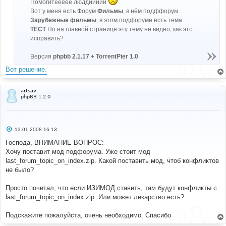
Помогитеееее люддиииии
н
и
Вот у меня есть Форум
Фильмы
, в нём подффорум
е
Зарубежные фильмы
, в этом подфоруме есть тема
ТЕСТ
.Но на главной странице эту тему не видно, как это
исправить?
Версия
phpbb 2.1.17 + TorrentPier 1.0
Вот решение.
artsav
phpBB 1.2.0
С
13.01.2008 16:13
о
о
Господа, ВНИМАНИЕ ВОПРОС:
б
Хочу поставит мод подфорума. Уже стоит мод
щ
е
last_forum_topic_on_index.zip. Какой поставить мод, чтоб конфликтов
н
не было?
и
е
Просто почитал, что если ИЗИМОД ставить, там будут конфликты с
last_forum_topic_on_index.zip. Или может лекарство есть?
Подскажите пожалуйста, очень необходимо. Спасибо