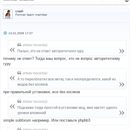
е
crash
Former team member
С
13.01.2008 17:37
о
о
б
artsav писал(а):
щ
е
Палыч, это не ответ авторитетного гуру.
н
и
почему не ответ? Тогда ваш вопрос, это не вопрос авторитетному
е
гуру.
artsav писал(а):
А то перелопатил всю ветку, так и неопределился, какой из
модов без косяков.
при правильной установки, все без косяков
artsav писал(а):
Подскажи тогда простой в установке мод, мне хватит одного
уровня вложений
simple subforum например. Или поставьте phpbb3
artsav писал(а):