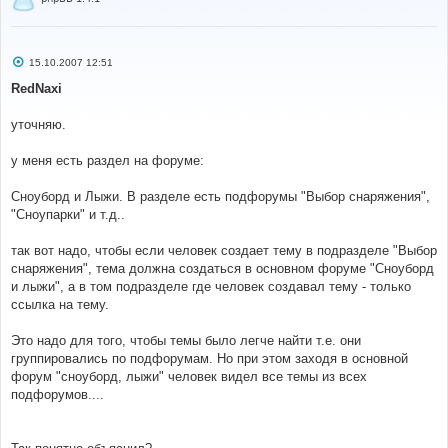
С
15.10.2007 12:51
о
о
RedNaxi
б
щ
е
уточняю.
н
и
е
у меня есть раздел на форуме:
Сноуборд и Лыжи. В разделе есть подфорумы "Выбор снаряжения",
"Сноупарки" и т.д..
так вот надо, чтобы если человек создает тему в подразделе "Выбор
снаряжения", тема должна создаться в основном форуме "Сноуборд
и лыжи", а в том подразделе где человек создавал тему - только
ссылка на тему.
Это надо для того, чтобы темы было легче найти т.е. они
группировались по подфорумам. Но при этом заходя в основной
форум "сноуборд, лыжи" человек видел все темы из всех
подфорумов....