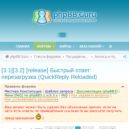
ГЛАВНАЯ
ФОРУМЫ
ФАЙЛЫ
БАЗА ЗНАНИЙ
phpBB Guru
Список форумов
Расширения phpBB
Анонсы и поддержка расширений для phpBB
[3.1][3.2] [release] Быстрый ответ:
перезагрузка (QuickReply Reloaded)
Правила форума
Местная Конституция
|
Шаблон запроса
|
Документация (phpBB3)
|
Мини [FAQ] по phpBB3.1.x/3.3.x
|
FAQ
|
Как задавать вопросы
|
Как устанавливать расширения
Ваш вопрос может быть удален без объяснения причин, если на
него есть ответы по приведённым ссылкам (а вы рискуете получить
предупреждение
).