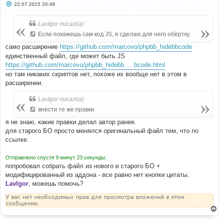
С
22.07.2015 20:46
о
о
б
LavIgor писал(а):
щ
е
Если покажешь сам код JS, я сделаю для него обёртку.
н
и
само расширение
https://github.com/marcovo/phpbb_hidebbcode
е
единственный файл, где может быть JS
https://github.com/marcovo/phpbb_hidebb ... bcode.html
но там никаких скриптов нет, похоже их вообще нет в этом в
расширении.
LavIgor писал(а):
внести те же правки
я не знаю, какие правки делал автор ранее.
для старого БО просто менялся оригинальный файл тем, что по
ссылке.
Отправлено спустя 9 минут 23 секунды:
попробовал собрать файл из нового и старого БО +
модифицированный из аддона - все равно нет кнопки цитаты.
LavIgor
, можешь помочь?
У вас нет необходимых прав для просмотра вложений в этом
сообщении.