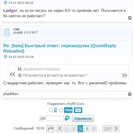
С
23.07.2015 20:22
о
о
LavIgor
, но если писать не через БО то проблем нет. Получается в
б
бо каптча не работает?
щ
е
н
и
xisp
е
phpBB 3.0.0 RC7
Re: [beta] Быстрый ответ: перезагрузка (QuickReply
Reloaded)
С
23.07.2015 20:29
о
о
б
Sergiocharm писал(а):
щ
е
Получается в бо каптча не работает?
н
и
Стандартная работает, проверял как- то. Вот с рекапчей2 проблемы.
е
phpBBex
Поддержать phpBB Guru
Страница
3
из
222
1
2
3
4
5
222
Пред.
След.
Сообщений: 3319
…