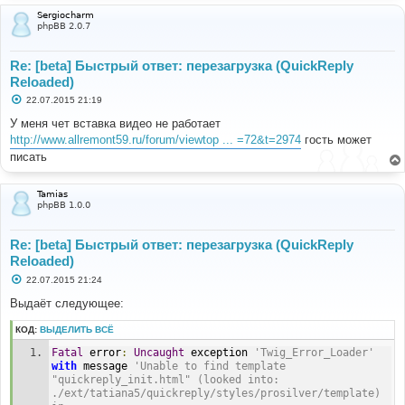
Sergiocharm
phpBB 2.0.7
Re: [beta] Быстрый ответ: перезагрузка (QuickReply
Reloaded)
С
22.07.2015 21:19
о
о
У меня чет вставка видео не работает
б
http://www.allremont59.ru/forum/viewtop ... =72&t=2974
гость может
щ
е
писать
н
и
е
Tamias
phpBB 1.0.0
Re: [beta] Быстрый ответ: перезагрузка (QuickReply
Reloaded)
С
22.07.2015 21:24
о
о
Выдаёт следующее:
б
щ
КОД:
ВЫДЕЛИТЬ ВСЁ
е
н
Fatal
 error
:
Uncaught
 exception 
'Twig_Error_Loader'
и
е
with
 message 
'Unable to find template 
"quickreply_init.html" (looked into: 
./ext/tatiana5/quickreply/styles/prosilver/template) 