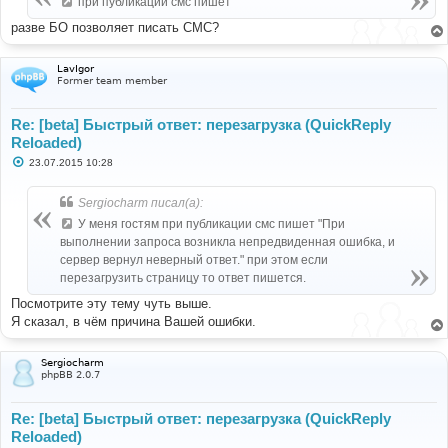
при публикации смс пишет
н
и
разве БО позволяет писать СМС?
е
LavIgor
Former team member
Re: [beta] Быстрый ответ: перезагрузка (QuickReply
Reloaded)
С
23.07.2015 10:28
о
о
б
Sergiocharm писал(а):
щ
е
У меня гостям при публикации смс пишет "При
н
выполнении запроса возникла непредвиденная ошибка, и
и
е
сервер вернул неверный ответ." при этом если
перезагрузить страницу то ответ пишется.
Посмотрите эту тему чуть выше.
Я сказал, в чём причина Вашей ошибки.
Sergiocharm
phpBB 2.0.7
Re: [beta] Быстрый ответ: перезагрузка (QuickReply
Reloaded)