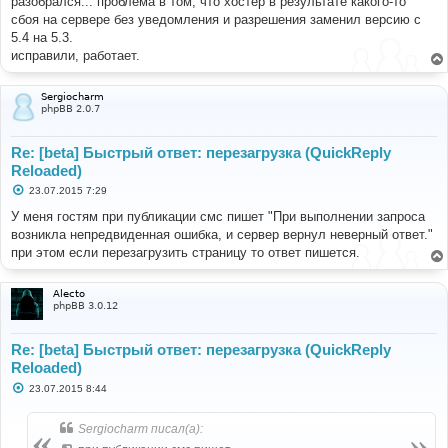
разобрался... проблема в том, что хостер в результате какого-то
и
сбоя на сервере без уведомления и разрешения заменил версию с
е
5.4 на 5.3.
исправили, работает.
Sergiocharm
phpBB 2.0.7
Re: [beta] Быстрый ответ: перезагрузка (QuickReply
Reloaded)
С
23.07.2015 7:29
о
о
У меня гостям при публикации смс пишет "При выполнении запроса
б
возникла непредвиденная ошибка, и сервер вернул неверный ответ."
щ
е
при этом если перезагрузить страницу то ответ пишется.
н
и
е
Alecto
phpBB 3.0.12
Re: [beta] Быстрый ответ: перезагрузка (QuickReply
Reloaded)
С
23.07.2015 8:44
о
о
б
Sergiocharm писал(а):
щ
е