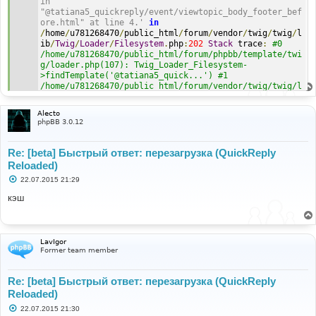
in 
"@tatiana5_quickreply/event/viewtopic_body_footer_bef
ore.html" at line 4.'
in
/
home
/
u781268470
/
public_html
/
forum
/
vendor
/
twig
/
twig
/
l
ib
/
Twig
/
Loader
/
Filesystem
.
php
:
202
Stack
 trace
:
#0 
/home/u781268470/public_html/forum/phpbb/template/twi
g/loader.php(107): Twig_Loader_Filesystem-
>findTemplate('@tatiana5_quick...') #1 
/home/u781268470/public_html/forum/vendor/twig/twig/l
ib/Twig/Loader/Filesystem.php(138): 
phpbb\template\twig\loader-
Alecto
>findTemplate('@tatiana5_quick...') #2 
phpBB 3.0.12
/home/u781268470/public_html/forum/vendor/twig/twig/l
ib/Twig/Environment.php(265): Twig_Loader_Filesystem-
>getCacheKey('@tatiana5_quick...') #3 
Re: [beta] Быстрый ответ: перезагрузка (QuickReply
/home/u781268470/public_html/forum/vendor/twig/twig/l
Reloaded)
ib/Twig/Environment.php(312): Twig_Environment-
С
22.07.2015 21:29
>getTemplateClass('@tatiana5_quick...', NULL) #4 
о
/home/u781268470/public_html/forum/phpbb/template/twi
о
кэш
g/environment.php(166): Twig_Environme in 
б
/home/u781268470/public_html/forum/vendor/twig/twig/l
щ
е
ib/Twig/Loader/Filesystem.php on line 202
н
и
LavIgor
е
Former team member
Re: [beta] Быстрый ответ: перезагрузка (QuickReply
Reloaded)
С
22.07.2015 21:30
о