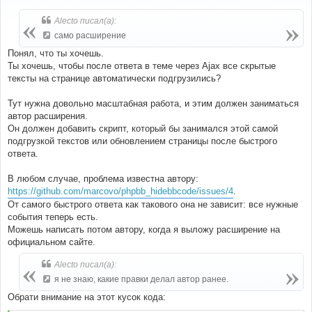
о
б
Alecto писал(а):
щ
е
само расширение
н
и
Понял, что ты хочешь.
е
Ты хочешь, чтобы после ответа в теме через Ajax все скрытые
тексты на странице автоматически подгрузились?
Тут нужна довольно масштабная работа, и этим должен заниматься
автор расширения.
Он должен добавить скрипт, который бы занимался этой самой
подгрузкой текстов или обновлением страницы после быстрого
ответа.
В любом случае, проблема известна автору:
https://github.com/marcovo/phpbb_hidebbcode/issues/4
.
От самого быстрого ответа как такового она не зависит: все нужные
события теперь есть.
Можешь написать потом автору, когда я выложу расширение на
официальном сайте.
Alecto писал(а):
я не знаю, какие правки делал автор ранее.
Обрати внимание на этот кусок кода: