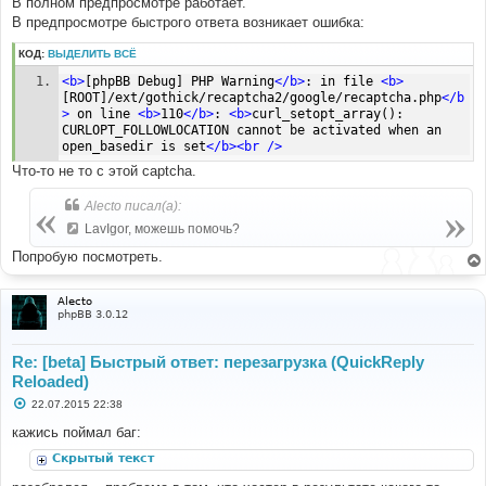
В полном предпросмотре работает.
В предпросмотре быстрого ответа возникает ошибка:
КОД:
ВЫДЕЛИТЬ ВСЁ
<b>
[phpBB Debug] PHP Warning
</b>
: in file 
<b>
[ROOT]/ext/gothick/recaptcha2/google/recaptcha.php
</b
>
 on line 
<b>
110
</b>
: 
<b>
curl_setopt_array(): 
CURLOPT_FOLLOWLOCATION cannot be activated when an 
open_basedir is set
</b><br
/>
Что-то не то с этой captcha.
Alecto писал(а):
LavIgor, можешь помочь?
Попробую посмотреть.
Alecto
phpBB 3.0.12
Re: [beta] Быстрый ответ: перезагрузка (QuickReply
Reloaded)
С
22.07.2015 22:38
о
о
кажись поймал баг:
б
щ
Скрытый текст
е
н