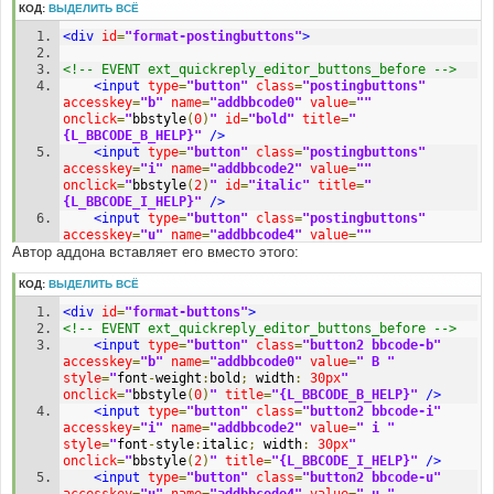
КОД:
ВЫДЕЛИТЬ ВСЁ
<div
id
=
"format-postingbuttons"
>
<!-- EVENT ext_quickreply_editor_buttons_before -->
<input
type
=
"button"
class
=
"postingbuttons"
accesskey
=
"b"
name
=
"addbbcode0"
value
=
""
onclick
=
"
bbstyle
(
0
)
"
id
=
"bold"
title
=
"
{L_BBCODE_B_HELP}"
/>
<input
type
=
"button"
class
=
"postingbuttons"
accesskey
=
"i"
name
=
"addbbcode2"
value
=
""
onclick
=
"
bbstyle
(
2
)
"
id
=
"italic"
title
=
"
{L_BBCODE_I_HELP}"
/>
<input
type
=
"button"
class
=
"postingbuttons"
accesskey
=
"u"
name
=
"addbbcode4"
value
=
""
Автор аддона вставляет его вместо этого:
onclick
=
"
bbstyle
(
4
)
"
id
=
"underline"
title
=
"
{L_BBCODE_U_HELP}"
/>
<!-- IF S_BBCODE_QUOTE -->
КОД:
ВЫДЕЛИТЬ ВСЁ
<input
type
=
"button"
class
=
"postingbuttons"
<div
id
=
"format-buttons"
>
accesskey
=
"q"
name
=
"addbbcode6"
value
=
""
<!-- EVENT ext_quickreply_editor_buttons_before -->
onclick
=
"
bbstyle
(
6
)
"
id
=
"comments"
title
=
"
<input
type
=
"button"
class
=
"button2 bbcode-b"
{L_BBCODE_Q_HELP}"
/>
accesskey
=
"b"
name
=
"addbbcode0"
value
=
" B "
<!-- ENDIF -->
style
=
"
font
-
weight
:
bold
;
 width
:
30px
"
<input
type
=
"button"
class
=
"postingbuttons"
onclick
=
"
bbstyle
(
0
)
"
title
=
"{L_BBCODE_B_HELP}"
/>
accesskey
=
"c"
name
=
"addbbcode8"
value
=
""
<input
type
=
"button"
class
=
"button2 bbcode-i"
onclick
=
"
bbstyle
(
8
)
"
id
=
"page_white_code"
title
=
"
accesskey
=
"i"
name
=
"addbbcode2"
value
=
" i "
{L_BBCODE_C_HELP}"
/>
style
=
"
font
-
style
:
italic
;
 width
:
30px
"
<input
type
=
"button"
class
=
"postingbuttons"
onclick
=
"
bbstyle
(
2
)
"
title
=
"{L_BBCODE_I_HELP}"
/>
accesskey
=
"l"
name
=
"addbbcode10"
value
=
""
<input
type
=
"button"
class
=
"button2 bbcode-u"
onclick
=
"
bbstyle
(
10
)
"
id
=
"text_list_bullets"
title
=
"