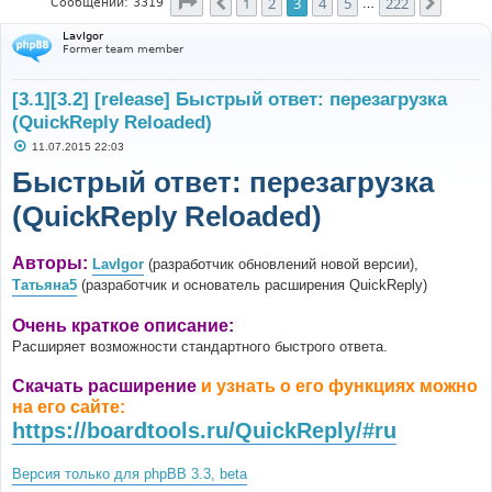
Страница
3
из
222
1
2
3
4
5
222
Пред.
След.
Сообщений: 3319
…
LavIgor
Former team member
[3.1][3.2] [release] Быстрый ответ: перезагрузка
(QuickReply Reloaded)
С
11.07.2015 22:03
о
о
Быстрый ответ: перезагрузка
б
щ
(QuickReply Reloaded)
е
н
и
е
Авторы:
LavIgor
(разработчик обновлений новой версии),
Татьяна5
(разработчик и основатель расширения QuickReply)
Очень краткое описание:
Расширяет возможности стандартного быстрого ответа.
Скачать расширение
и узнать о его функциях можно
на его сайте:
https://boardtools.ru/QuickReply/#ru
Версия только для phpBB 3.3, beta