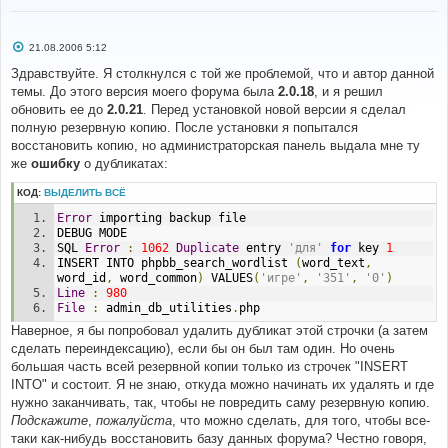
С
21.08.2006 5:12
о
о
Здравствуйте. Я столкнулся с той же проблемой, что и автор данной
б
темы. До этого версия моего форума была
2.0.18
, и я решил
щ
е
обновить ее до
2.0.21
. Перед установкой новой версии я сделал
н
полную резервную копию. После установки я попытался
и
е
восстановить копию, но администраторская панель выдала мне ту
же
ошибку
о дубликатах:
КОД:
ВЫДЕЛИТЬ ВСЁ
Error
 importing backup file 
DEBUG MODE 
SQL 
Error
:
1062
Duplicate
 entry 
'для'
for
 key 
1
INSERT INTO phpbb_search_wordlist 
(
word_text
,
word_id
,
 word_common
)
 VALUES
(
'игре'
,
'351'
,
'0'
)
Line
:
980
File
:
 admin_db_utilities
.
php
Наверное, я бы попробовал удалить дубликат этой строчки (а затем
сделать переиндексацию), если бы он был там один. Но очень
большая часть всей резервной копии только из строчек "INSERT
INTO" и состоит. Я не знаю, откуда можно начинать их удалять и где
нужно заканчивать, так, чтобы не повредить саму резервную копию.
Подскажите
,
пожалуйста
, что можно сделать, для того, чтобы все-
таки как-нибудь восстановить базу данных форума? Честно говоря,