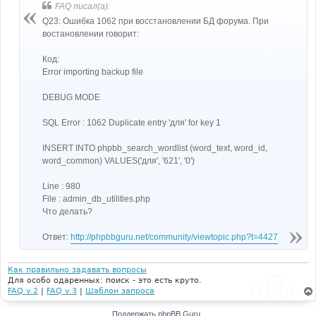
FAQ писал(а):
Q23: Ошибка 1062 при восстановлении БД форума. При
востановлении говорит:
Код:
Error importing backup file
DEBUG MODE
SQL Error : 1062 Duplicate entry 'для' for key 1
INSERT INTO phpbb_search_wordlist (word_text, word_id,
word_common) VALUES('для', '621', '0')
Line : 980
File : admin_db_utilities.php
Что делать?
Ответ:
http://phpbbguru.net/community/viewtopic.php?t=4427
Как правильно задавать вопросы
Для особо одаренных: поиск - это есть круто.
FAQ v.2
|
FAQ v.3
|
Шаблон запроса
Поддержать phpBB Guru