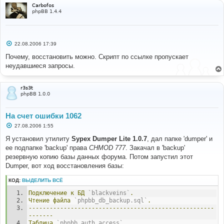
Carbofos
phpBB 1.4.4
С
22.08.2006 17:39
о
о
Почему, восстановить можно. Скрипт по ссылке пропускает
б
неудавшиеся запросы.
щ
е
н
и
r3s3t
е
phpBB 1.0.0
На счет ошибки 1062
С
27.08.2006 1:55
о
о
Я установил утилиту
Sypex Dumper Lite 1.0.7
, дал папке 'dumper' и
б
ее подпапке 'backup' права
CHMOD 777
. Закачал в 'backup'
щ
е
резервную копию базы данных форума. Потом запустил этот
н
Dumper, вот ход восстановления базы:
и
е
КОД:
ВЫДЕЛИТЬ ВСЁ
Подключение
к
БД
`blackveins`
.
Чтение
файла
`phpbb_db_backup.sql`
.
-----------------------------------------------------
-------
Таблица
`phpbb_auth_access`
.