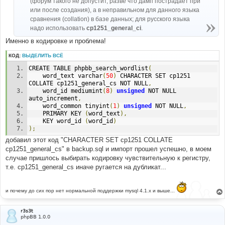
(форум такого не допустит, разве что дамп пострадает при
и
е
или после создания), а в неправильном для данного языка
сравнения (collation) в базе данных; для русского языка
надо использовать
cp1251_general_ci
.
Именно в кодировке и проблема!
КОД:
ВЫДЕЛИТЬ ВСЁ
CREATE TABLE phpbb_search_wordlist
(
	word_text varchar
(
50
)
 CHARACTER SET cp1251 
COLLATE cp1251_general_cs NOT NULL
,
	word_id mediumint
(
8
)
unsigned
 NOT NULL 
auto_increment
,
	word_common tinyint
(
1
)
unsigned
 NOT NULL
,
	PRIMARY KEY 
(
word_text
),
	KEY word_id 
(
word_id
)
);
добавил этот код "CHARACTER SET cp1251 COLLATE
cp1251_general_cs" в backup.sql и импорт прошел успешно, в моем
случае пришлось выбирать кодировку чувствительную к регистру,
т.е. cp1251_general_cs иначе ругается на дубликат...
и почему до сих пор нет нормальной поддержки mysql 4.1.х и выше...
r3s3t
phpBB 1.0.0