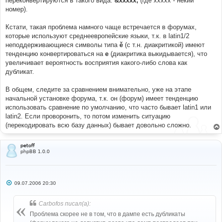
переконвертируются в такого вида:
&xxxxx;
(где ххххх - некий
номер).
Кстати, такая проблема намного чаще встречается в форумах,
которые используют среднеевропейские языки, т.к. в latin1/2
неподдерживающиеся символы типа
ě
(с т.н. диакритикой) имеют
тенденцию конвертироваться на
e
(диакритика выкидывается), что
увеличивает вероятность восприятия какого-либо слова как
дубликат.
В общем, следите за сравнением внимательно, уже на этапе
начальной установке форума, т.к. он (форум) имеет тенденцию
использовать сравнение по умолчанию, что часто бывает latin1 или
latin2. Если проворонить, то потом изменить ситуацию
(перекодировать всю базу данных) бывает довольно сложно.
petoff
phpBB 1.0.0
С
09.07.2006 20:30
о
о
б
Carbofos писал(а):
щ
е
Проблема скорее не в том, что в дампе есть дубликаты
н