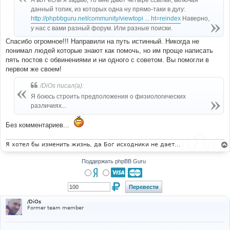
А вот если я задаю, то мне дают четыре ссылки, включая
н
данный топик, из которых одна ну прямо-таки в дугу:
и
е
http://phpbbguru.net/community/viewtopi ... ht=reindex
Наверно,
у нас с вами разный форум. Или разные поиски.
Спасибо огромное!!! Направили на путь истинный. Никогда не
понимал людей которые знают как помочь, но им проще написать
пять постов с обвинениями и ни одного с советом. Вы помогли в
первом же своем!
/DiOs писал(а):
Я боюсь строить предположения о физиологических
различиях...
Без комментариев...
Я хотел бы изменить жизнь, да Бог исходники не дает...
Поддержать phpBB Guru
/DiOs
Former team member