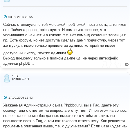
С
03.09.2006 20:55
о
о
Сейчас столкнулся с той же самой проблемой, посты есть, а топиков
б
нет. Таблица phpbb_topics пуста. И самое интересное, что
щ
е
упоминания о ней нет и в бэкапе. т.е. нет команд создания таблицы и
н
пр. Есть форум, но нет доступа сделать дамп подчистую, через тот
и
е
же мускул, имею только превилегии админа, который не имеет
доступа ни к чему, глубже админки
Выход по-моему только в полном дампе бд, не через интерфейс
админки phpBB...
vitty
phpBB 1.4.4
С
17.09.2006 16:43
о
о
Уважаемая Администрация сайта Phpbbguru, вы в Faq, даете эту
б
ссылку типа с ответом на вопрос, а его тут нет. И при этом на вопрос
щ
е
по восстановлению баз данных вместо того чтобы ответить вы
н
посылаете всех в Faq, а там как такового ответа нету. Как решается
и
е
проблемма описанная выше, т.е. с дубликатами? Если база будет на-