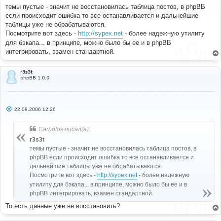
б
темы пустые - значит не восстановилась таблица постов, в phpBB
щ
е
если происходит ошибка то все останавливается и дальнейшие
н
таблицы уже не обрабатываются.
и
е
Посмотрите вот здесь -
http://sypex.net
- более надежную утилиту
для бэкапа... в принципе, можно было бы ее и в phpBB
интегрировать, взамен стандартной.
r3s3t
phpBB 1.0.0
С
22.08.2006 12:26
о
о
б
Carbofos писал(а):
щ
е
r3s3t
н
темы пустые - значит не восстановилась таблица постов, в
и
е
phpBB если происходит ошибка то все останавливается и
дальнейшие таблицы уже не обрабатываются.
Посмотрите вот здесь -
http://sypex.net
- более надежную
утилиту для бэкапа... в принципе, можно было бы ее и в
phpBB интегрировать, взамен стандартной.
То есть данные уже не восстановить?