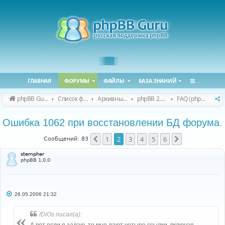
ГЛАВНАЯ
ФОРУМЫ
ФАЙЛЫ
БАЗА ЗНАНИЙ
phpBB Guru
Список форумов
Архивные форумы
phpBB 2.0.x (архив)
FAQ (phpBB 2.0.x)
Ошибка 1062 при восстановлении БД форума.
1
2
3
4
5
6
Пред.
След.
Сообщений: 83
stempher
phpBB 1.0.0
С
26.05.2006 21:32
о
о
б
/DiOs писал(а):
щ
е