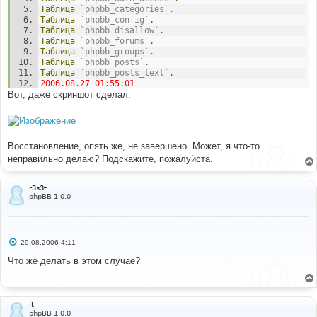
Таблица
`phpbb_categories`
.
Таблица
`phpbb_config`
.
Таблица
`phpbb_disallow`
.
Таблица
`phpbb_forums`
.
Таблица
`phpbb_groups`
.
Таблица
`phpbb_posts`
.
Таблица
`phpbb_posts_text`
.
2006.08
.
27
01
:
55
:
01
Вот, даже скриншот сделал:
Возникла
ошибка!
Неправильный
запрос.
You
 have an error 
in
 your SQL syntax
;
 check the 
manual that corresponds to your 
MySQL
 server version 
for
 the right syntax to 
use
 near 
'24'
,
'b44b5efacd'
,
Восстановление, опять же, не завершено. Может, я что-то
''
,
'[quote:b44b5efacd=\"evl\"]Играя в различные РПГ 
и обмени'
 at line 
1
(
256
)
неправильно делаю? Подскажите, пожалуйста.
r3s3t
phpBB 1.0.0
С
29.08.2006 4:11
о
о
Что же делать в этом случае?
б
щ
е
н
и
it
е
phpBB 1.0.0