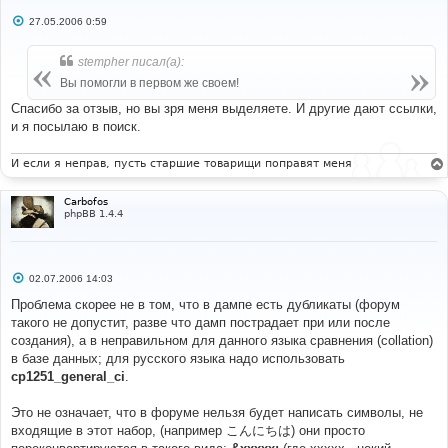
С
27.05.2006 0:59
о
о
б
stempher писал(а):
щ
е
Вы помогли в первом же своем!
н
и
Спасибо за отзыв, но вы зря меня выделяете. И другие дают ссылки,
е
и я посылаю в поиск.
И если я неправ, пусть старшие товарищи поправят меня
Carbofos
phpBB 1.4.4
С
02.07.2006 14:03
о
о
Проблема скорее не в том, что в дампе есть дубликаты (форум
б
такого не допустит, разве что дамп пострадает при или после
щ
е
создания), а в неправильном для данного языка сравнения (collation)
н
в базе данных; для русского языка надо использовать
и
е
cp1251_general_ci
.
Это не означает, что в форуме нельзя будет написать символы, не
входящие в этот набор, (например こんにちは) они просто