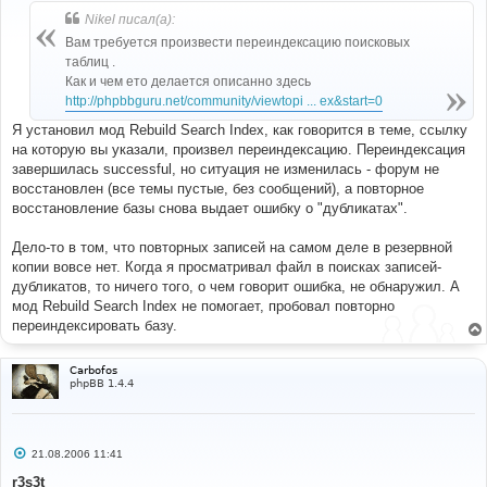
б
Nikel писал(а):
щ
е
Вам требуется произвести переиндексацию поисковых
н
таблиц .
и
е
Как и чем ето делается описанно здесь
http://phpbbguru.net/community/viewtopi ... ex&start=0
Я установил мод Rebuild Search Index, как говорится в теме, ссылку
на которую вы указали, произвел переиндексацию. Переиндексация
завершилась successful, но ситуация не изменилась - форум не
восстановлен (все темы пустые, без сообщений), а повторное
восстановление базы снова выдает ошибку о "дубликатах".
Дело-то в том, что повторных записей на самом деле в резервной
копии вовсе нет. Когда я просматривал файл в поисках записей-
дубликатов, то ничего того, о чем говорит ошибка, не обнаружил. А
мод Rebuild Search Index не помогает, пробовал повторно
переиндексировать базу.
Carbofos
phpBB 1.4.4
С
21.08.2006 11:41
о
о
r3s3t