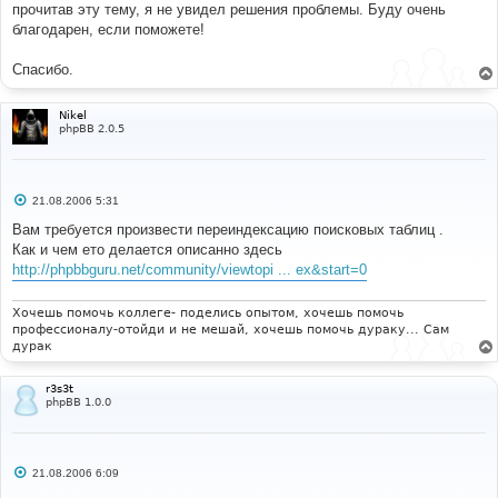
прочитав эту тему, я не увидел решения проблемы. Буду очень
благодарен, если поможете!
Спасибо.
Nikel
phpBB 2.0.5
С
21.08.2006 5:31
о
о
Вам требуется произвести переиндексацию поисковых таблиц .
б
Как и чем ето делается описанно здесь
щ
е
http://phpbbguru.net/community/viewtopi ... ex&start=0
н
и
е
Хочешь помочь коллеге- поделись опытом, хочешь помочь
профессионалу-отойди и не мешай, хочешь помочь дураку... Сам
дурак
r3s3t
phpBB 1.0.0
С
21.08.2006 6:09
о
о