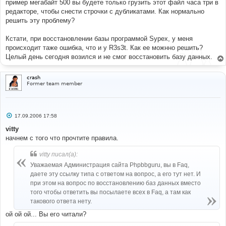
пример мегабайт 500 вы будете только грузить этот файл часа три в
редакторе, чтобы снести строчки с дубликатами. Как нормально
решить эту проблему?
Кстати, при восстановлении базы программой Sypex, у меня
происходит таже ошибка, что и у R3s3t. Как ее можнно решить?
Целый день сегодня возился и не смог восстановить базу данных.
crash
Former team member
С
17.09.2006 17:58
о
о
vitty
б
начнем с того что прочтите правила.
щ
е
н
vitty писал(а):
и
е
Уважаемая Администрация сайта Phpbbguru, вы в Faq,
даете эту ссылку типа с ответом на вопрос, а его тут нет. И
при этом на вопрос по восстановлению баз данных вместо
того чтобы ответить вы посылаете всех в Faq, а там как
такового ответа нету.
ой ой ой... Вы его читали?