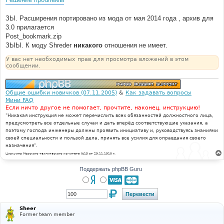
ЗЫ. Расширения портировано из мода от мая 2014 года , архив для
3.0 прилагается
Post_bookmark.zip
ЗЫЫ. К моду Shreder
никакого
отношения не имеет.
У вас нет необходимых прав для просмотра вложений в этом
сообщении.
Общие ошибки новичков (07.11.2005)
&
Как задавать вопросы
Мини FAQ
Если ничто другое не помогает, прочтите, наконец, инструкцию!
"Никакая инструкция не может перечислить всех обязанностей должностного лица,
предусмотреть все отдельные случаи и дать вперёд соответствующие указания, а
поэтому господа инженеры должны проявить инициативу и, руководствуясь знаниями
своей специальности и пользой дела, принять все усилия для оправдания своего
назначения".
Циркуляр Морского технического комитета №15 от 29.11.1910 г.
Поддержать phpBB Guru
Sheer
Former team member