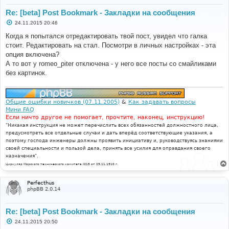
Re: [beta] Post Bookmark - Закладки на сообщения
С
24.11.2015 20:46
о
о
Когда я попытался отредактировать твой пост, увидел что галка
б
стоит. Редактировать на стал. Посмотри в личных настройках - эта
щ
е
опция включена?
н
А то вот у romeo_piter отключена - у него все посты со смайликами
и
е
без картинок.
Общие ошибки новичков (07.11.2005)
&
Как задавать вопросы
Мини FAQ
Если ничто другое не помогает, прочтите, наконец, инструкцию!
"Никакая инструкция не может перечислить всех обязанностей должностного лица,
предусмотреть все отдельные случаи и дать вперёд соответствующие указания, а
поэтому господа инженеры должны проявить инициативу и, руководствуясь знаниями
своей специальности и пользой дела, принять все усилия для оправдания своего
назначения".
Циркуляр Морского технического комитета №15 от 29.11.1910 г.
Perfecthus
phpBB 2.0.14
Re: [beta] Post Bookmark - Закладки на сообщения
С
24.11.2015 20:50
о