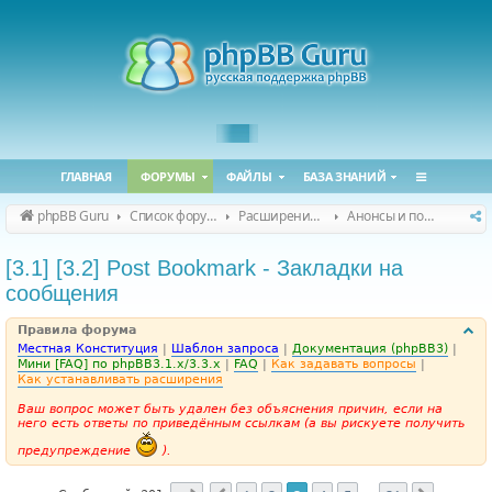
ГЛАВНАЯ
ФОРУМЫ
ФАЙЛЫ
БАЗА ЗНАНИЙ
phpBB Guru
Список форумов
Расширения phpBB
Анонсы и поддержка расширений для phpBB
[3.1] [3.2] Post Bookmark - Закладки на
сообщения
Правила форума
Местная Конституция
|
Шаблон запроса
|
Документация (phpBB3)
|
Мини [FAQ] по phpBB3.1.x/3.3.x
|
FAQ
|
Как задавать вопросы
|
Как устанавливать расширения
Ваш вопрос может быть удален без объяснения причин, если на
него есть ответы по приведённым ссылкам (а вы рискуете получить
предупреждение
).