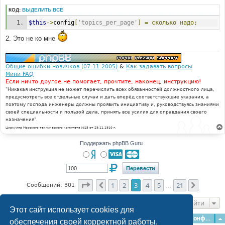
КОД:
ВЫДЕЛИТЬ ВСЁ
$this
->
config
[
'topics_per_page'
]
=
сколько
надо;
2. Это не ко мне
Общие ошибки новичков (07.11.2005)
&
Как задавать вопросы
Мини FAQ
Если ничто другое не помогает, прочтите, наконец, инструкцию!
"Никакая инструкция не может перечислить всех обязанностей должностного лица,
предусмотреть все отдельные случаи и дать вперёд соответствующие указания, а
поэтому господа инженеры должны проявить инициативу и, руководствуясь знаниями
своей специальности и пользой дела, принять все усилия для оправдания своего
назначения".
Циркуляр Морского технического комитета №15 от 29.11.1910 г.
Поддержать phpBB Guru
Страница
3
из
21
1
2
3
4
5
21
Пред.
След.
Сообщений: 301
…
Перейти
Этот сайт использует cookies для
Главная
Форумы
Наша команда
О команде
Конфиденциальность
обеспечения своей корректной работы.