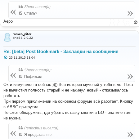
о
б
Sheer писал(а):
щ
е
Стиль?
н
и
Аеро
е
romeo_piter
phpBB 2.0.22
Re: [beta] Post Bookmark - Закладки на сообщения
С
25.11.2015 13:04
о
о
б
Sheer писал(а):
щ
е
Пофиксил
н
и
Ох и измучился я сейчас )))) Вся история мучений у тебя в лс. Пока
е
не вычистил полность старый и не накинул новый - отказывалось
работать.
При первом приближении на основном форуме всё работает. Кнопку
в ABBC прикрутил.
Не смог обнаружить, где убрать вставку кнопки в БО - она мне там
не нужна.
Perfecthus писал(а):
Я представляю.