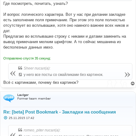
Где посмотреть, почитать, узнать?
И вопрос логического характера. Вот у нас при делании закладке
есть заполнение поля примечание. При этом это поле полностью
отсутствует во всплывашке, хотя оно намного важнее всех ников и
дат.
Предлагаю во всплывашке строку с никами и датами заменить на
вывод примечания мелким шрифтом. А то сейчас мешанина из
бесполезных данных имхо.
Отправлено спустя 35 секунд:
Sheer писал(а):
у него все посты со смайликами без картинок.
Всё с картинками, почему без картинок?
LavIgor
Former team member
Re: [beta] Post Bookmark - Закладки на сообщения
С
25.11.2015 17:42
о
о
б
romeo_piter писал(а):
щ
е