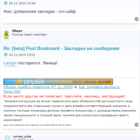
С
25.11.2015 22:59
о
о
Аякс добавление закладки - это кайф.
б
щ
е
н
и
Sheer
е
Former team member
Re: [beta] Post Bookmark - Закладки на сообщения
С
25.11.2015 23:01
о
о
LavIgor
постарался. Умница!
б
щ
е
н
и
е
Общие ошибки новичков (07.11.2005)
&
Как задавать вопросы
Мини FAQ
Если ничто другое не помогает, прочтите, наконец, инструкцию!
"Никакая инструкция не может перечислить всех обязанностей должностного лица,
предусмотреть все отдельные случаи и дать вперёд соответствующие указания, а
поэтому господа инженеры должны проявить инициативу и, руководствуясь знаниями
своей специальности и пользой дела, принять все усилия для оправдания своего
назначения".
Циркуляр Морского технического комитета №15 от 29.11.1910 г.
romeo_piter