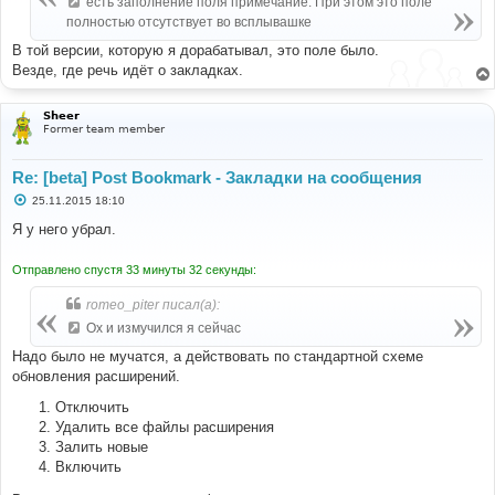
есть заполнение поля примечание. При этом это поле
н
полностью отсутствует во всплывашке
и
е
В той версии, которую я дорабатывал, это поле было.
Везде, где речь идёт о закладках.
Sheer
Former team member
Re: [beta] Post Bookmark - Закладки на сообщения
С
25.11.2015 18:10
о
о
Я у него убрал.
б
щ
е
Отправлено спустя 33 минуты 32 секунды:
н
и
romeo_piter писал(а):
е
Ох и измучился я сейчас
Надо было не мучатся, а действовать по стандартной схеме
обновления расширений.
Отключить
Удалить все файлы расширения
Залить новые
Включить