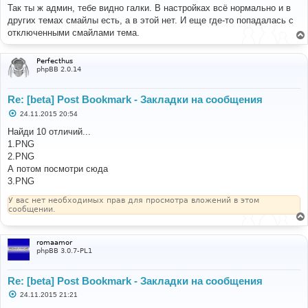
о
Так ты ж админ, тебе видно галки. В настройках всё нормально и в
б
других темах смайлы есть, а в этой нет. И еще где-то попадалась с
щ
е
отключенными смайлами тема.
н
и
е
Perfecthus
phpBB 2.0.14
Re: [beta] Post Bookmark - Закладки на сообщения
С
24.11.2015 20:54
о
о
Найди 10 отличий...
б
1.PNG
щ
е
2.PNG
н
А потом посмотри сюда
и
е
3.PNG
У вас нет необходимых прав для просмотра вложений в этом
сообщении.
romaamor
phpBB 3.0.7-PL1
Re: [beta] Post Bookmark - Закладки на сообщения
С
24.11.2015 21:21
о