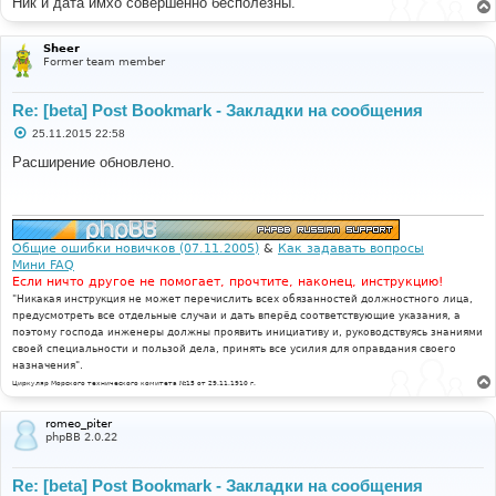
Ник и дата имхо совершенно бесполезны.
Sheer
Former team member
Re: [beta] Post Bookmark - Закладки на сообщения
С
25.11.2015 22:58
о
о
Расширение обновлено.
б
щ
е
н
и
е
Общие ошибки новичков (07.11.2005)
&
Как задавать вопросы
Мини FAQ
Если ничто другое не помогает, прочтите, наконец, инструкцию!
"Никакая инструкция не может перечислить всех обязанностей должностного лица,
предусмотреть все отдельные случаи и дать вперёд соответствующие указания, а
поэтому господа инженеры должны проявить инициативу и, руководствуясь знаниями
своей специальности и пользой дела, принять все усилия для оправдания своего
назначения".
Циркуляр Морского технического комитета №15 от 29.11.1910 г.
romeo_piter
phpBB 2.0.22
Re: [beta] Post Bookmark - Закладки на сообщения