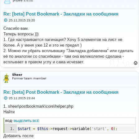
phpBB 2.0.22
Re: [beta] Post Bookmark - Закладки на сообщения
С
25.11.2015 23:20
о
о
Спасибо вам.
б
Теперь вопросы )))
щ
е
1. Где настраивается пагинация? Хочу 5 элементов на лист не
н
более. А у меня уже 12 и это не предел )
и
е
2. Можно ли убрать всплывашку "Закладка добавлена" или сделать
её по аналогии со спасибками - там она великолепно сделана -
всплывает в правом углу и сама исчезает.
Sheer
Former team member
Re: [beta] Post Bookmark - Закладки на сообщения
С
25.11.2015 23:44
о
о
1. sheer\postbookmark\core\helper.php
б
Найти
щ
е
н
КОД:
ВЫДЕЛИТЬ ВСЁ
и
е
$start
=
$this
->
request
->
variable
(
'start'
,
0
);
Добавить после