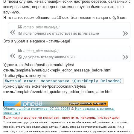
В твоем случае, из-за специфических настроек сервера, связанных с
кешированием, вероятно дополнительно нужно было чистить кеш
вручную.
Я-то на тестовом обновил за 10 сек. Без глюков и танцев с бубном.
romeo_piter писал(а):
поле полностью отсутствует во всплывашке
Это я убрал в elegance - стиль-беда!
romeo_piter писал(а):
де убрать вставку кнопки в БО
Удалить ext/sheer/postbookmark/styles/
стиль
/template/event/quickreply_editor_message_before.html
Чтобы убрать кнопку из
Быстрый ответ: перезагрузка (QuickReply Reloaded)
нужно удалить ext/sheer/postbookmark/styles/
стиль
/template/event/ext_quickreply_editor_buttons_after.html
Общие ошибки новичков (07.11.2005)
&
Как задавать вопросы
Мини FAQ
Если ничто другое не помогает, прочтите, наконец, инструкцию!
"Никакая инструкция не может перечислить всех обязанностей должностного лица,
предусмотреть все отдельные случаи и дать вперёд соответствующие указания, а
поэтому господа инженеры должны проявить инициативу и, руководствуясь знаниями