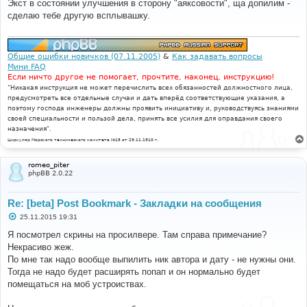
о
Экст в состоянии улучшения в сторону "аяксовости", ща допилим -
б
сделаю тебе другую всплывашку.
щ
е
н
и
е
Общие ошибки новичков (07.11.2005)
&
Как задавать вопросы
Мини FAQ
Если ничто другое не помогает, прочтите, наконец, инструкцию!
"Никакая инструкция не может перечислить всех обязанностей должностного лица,
предусмотреть все отдельные случаи и дать вперёд соответствующие указания, а
поэтому господа инженеры должны проявить инициативу и, руководствуясь знаниями
своей специальности и пользой дела, принять все усилия для оправдания своего
назначения".
Циркуляр Морского технического комитета №15 от 29.11.1910 г.
romeo_piter
phpBB 2.0.22
Re: [beta] Post Bookmark - Закладки на сообщения
С
25.11.2015 19:31
о
о
Я посмотрел скрины на просилвере. Там справа примечание?
б
Некрасиво жеж.
щ
е
По мне так надо вообще выпилить ник автора и дату - не нужны они.
н
Тогда не надо будет расширять попап и он нормально будет
и
е
помещаться на моб устроиствах.