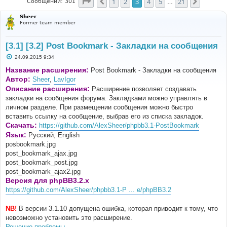
Страница
3
из
21
1
2
3
4
5
21
Пред.
След.
Сообщений: 301
…
Sheer
Former team member
[3.1] [3.2] Post Bookmark - Закладки на сообщения
С
24.09.2015 9:34
о
о
Название расширения:
Post Bookmark - Закладки на сообщения
б
Автор:
Sheer
,
LavIgor
щ
е
Описание расширения:
Расширение позволяет создавать
н
закладки на сообщения форума. Закладками можно управлять в
и
е
личном разделе. При размещении сообщения можно быстро
вставить ссылку на сообщение, выбрав его из списка закладок.
Скачать:
https://github.com/AlexSheer/phpbb3.1-PostBookmark
Язык:
Русский, English
posbookmark.jpg
post_bookmark_ajax.jpg
post_bookmark_post.jpg
post_bookmark_ajax2.jpg
Версия для phpBB3.2.x
https://github.com/AlexSheer/phpbb3.1-P ... e/phpBB3.2
NB!
В версии 3.1.10 допущена ошибка, которая приводит к тому, что
невозможно установить это расширение.
Решение проблемы