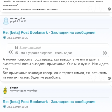
своей специальности и пользой дела, принять все усилия для оправдания своего
назначения".
Циркуляр Морского технического комитета №15 от 29.11.1910 г.
romeo_piter
phpBB 2.0.22
Re: [beta] Post Bookmark - Закладки на сообщения
С
25.11.2015 19:20
о
о
б
Sheer писал(а):
щ
е
Это я убрал в elegance - стиль-беда!
н
и
А можно попросить тогда правку, как выводить не ник и дату, а
е
вместо этой инфы выводить примечание. Оно мне нужно. Ник и дата
- нет.
Без примечания закладки совершенно теряют смысл, т.к. есть темы
из многих постов, будет не разобрать.
Sheer
Former team member
Re: [beta] Post Bookmark - Закладки на сообщения
С
25.11.2015 19:28
о