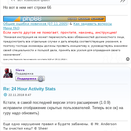
н
и
Но вот в нем нет строки 66
е
Общие ошибки новичков (07.11.2005)
&
Как задавать вопросы
Мини FAQ
Если ничто другое не помогает, прочтите, наконец, инструкцию!
"Никакая инструкция не может перечислить всех обязанностей должностного лица,
предусмотреть все отдельные случаи и дать вперёд соответствующие указания, а
поэтому господа инженеры должны проявить инициативу и, руководствуясь знаниями
своей специальности и пользой дела, принять все усилия для оправдания своего
назначения".
Циркуляр Морского технического комитета №15 от 29.11.1910 г.
Siava
Поддержка
Re: 24 Hour Activity Stats
С
22.11.2018 8:47
о
о
Кстати, в самой последней версии этого расширения (1.0.9)
б
исправили отображение скрытых пользователей. Теперь все ок) на
щ
е
гуру надо обновить)
н
и
е
Еще одно нарушение правил и будете забанены. © Mr. Anderson
Ты очистил кеш? © Sheer