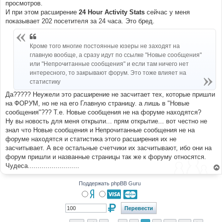
просмотров.
И при этом расширение
24 Hour Activity Stats
сейчас у меня
показывает 202 посетителя за 24 часа. Это бред.
Кроме того многие постоянные юзеры не заходят на
главную вообще, а сразу идут по ссылке "Новые сообщения"
или "Непрочитанные сообщения" и если там ничего нет
интересного, то закрывают форум. Это тоже влияет на
статистику
Да????? Неужели это расширение не засчитает тех, которые пришли
на ФОРУМ, но не на его Главную страницу. а лишь в "Новые
сообщения"??? Т.е. Новые сообщения не на форуме находятся?
Ну вы новость для меня открыли... прям открытие... вот честно не
знал что Новые сообщения и Непрочитанные сообщения не на
форуме находятся и статистика этого расширения их не
засчитывает. А все остальные счетчики их засчитывают, ибо они на
форум пришли и названные страницы так же к форуму относятся.
Чудеса..........................
Поддержать phpBB Guru