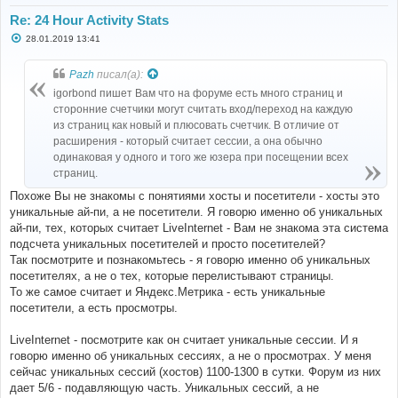
Re: 24 Hour Activity Stats
С
28.01.2019 13:41
о
о
б
Pazh
писал(а):
щ
е
igorbond пишет Вам что на форуме есть много страниц и
н
сторонние счетчики могут считать вход/переход на каждую
и
е
из страниц как новый и плюсовать счетчик. В отличие от
расширения - который считает сессии, а она обычно
одинаковая у одного и того же юзера при посещении всех
страниц.
Похоже Вы не знакомы с понятиями хосты и посетители - хосты это
уникальные ай-пи, а не посетители. Я говорю именно об уникальных
ай-пи, тех, которых считает LiveInternet - Вам не знакома эта система
подсчета уникальных посетителей и просто посетителей?
Так посмотрите и познакомьтесь - я говорю именно об уникальных
посетителях, а не о тех, которые перелистывают страницы.
То же самое считает и Яндекс.Метрика - есть уникальные
посетители, а есть просмотры.
LiveInternet - посмотрите как он считает уникальные сессии. И я
говорю именно об уникальных сессиях, а не о просмотрах. У меня
сейчас уникальных сессий (хостов) 1100-1300 в сутки. Форум из них
дает 5/6 - подавляющую часть. Уникальных сессий, а не