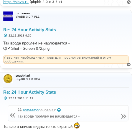
https://siava.ru
(phpbb
2.0.x
3.5.x)
romaamor
phpBB 3.0.7-PL1
Re: 24 Hour Activity Stats
С
22.11.2018 9:36
о
о
Так вроде проблем не наблюдается -
б
QIP Shot - Screen 072.png
щ
е
н
У вас нет необходимых прав для просмотра вложений в этом
и
сообщении.
е
southklad
phpBB 3.1.0 RC4
Re: 24 Hour Activity Stats
С
22.11.2018 11:19
о
о
б
romaamor
писал(а):
щ
е
Так вроде проблем не наблюдается -
н
и
е
Только в списке видны те кто скрытый