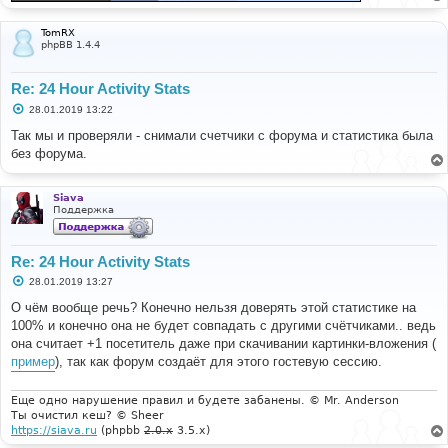
TomRX
phpBB 1.4.4
Re: 24 Hour Activity Stats
С
28.01.2019 13:22
о
о
Так мы и проверяли - снимали счетчики с форума и статистика была
б
без форума.
щ
е
н
и
Siava
е
Поддержка
Re: 24 Hour Activity Stats
С
28.01.2019 13:27
о
о
О чём вообще речь? Конечно нельзя доверять этой статистике на
б
100% и конечно она не будет совпадать с другими счётчиками.. ведь
щ
е
она считает +1 посетитель даже при скачивании картинки-вложения (
н
пример
), так как форум создаёт для этого гостевую сессию.
и
е
Еще одно нарушение правил и будете забанены. © Mr. Anderson
Ты очистил кеш? © Sheer
https://siava.ru
(phpbb
2.0.x
3.5.x)