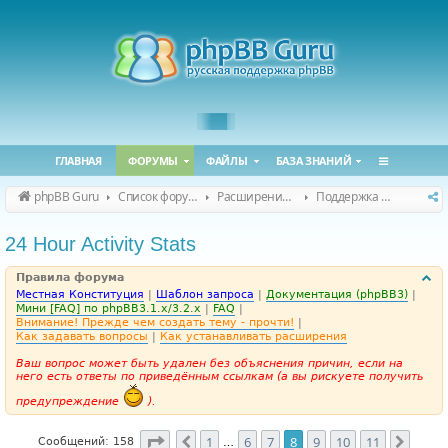
ГЛАВНАЯ
ФОРУМЫ
ФАЙЛЫ
БАЗА ЗНАНИЙ
phpBB Guru
Список форумов
Расширения phpBB
Поддержка расширений для phpBB
24 Hour Activity Stats
Правила форума
Местная Конституция
|
Шаблон запроса
|
Документация (phpBB3)
|
Мини [FAQ] по phpBB3.1.x/3.2.x
|
FAQ
|
Внимание! Прежде чем создать тему - прочти!
|
Как задавать вопросы
|
Как устанавливать расширения
Ваш вопрос может быть удален без объяснения причин, если на
него есть ответы по приведённым ссылкам (а вы рискуете получить
предупреждение
).
Страница
8
из
11
1
6
7
8
9
10
11
Пред.
След.
Сообщений: 158
…