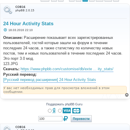
COB16
phpBB 2.0.15
24 Hour Activity Stats
С
18.03.2016 22:10
о
о
Описание:
Расширение показывает всех зарегистрированных
б
пользователей, гостей которые зашли на форум в течении
щ
е
последних 24 часов, а также статистику по количеству новых
н
постов, тем и новых пользователей в течение последних 24 часов.
и
е
Это порт 3.0 мод.
123.JPG
Скачать:
https://www.phpbb.com/customise/db/exte ... ity_stats/
Русский перевод:
[Русский перевод расширения] 24 Hour Activity Stats
У вас нет необходимых прав для просмотра вложений в этом
сообщении.
Поддержать phpBB Guru
COB16