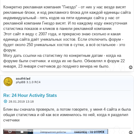
Конкретно рекламная компания "Гнездо" - от них у нас везде висят
рекламные блоки, и код рекламного блока для каждой единицы сайта
индвивидуальный - пять кодов на пяти единицах сайта у нас от
рекламной компании Гнездо висят. И по каждому коду ежесуточная
статистика показов и кликов в панели рекламной компании.
Этот сайт я веду с 2007 года, и прекрасно знаю сколько и какая
единица сайта даёт уникальных хостов. Если отключить форум -
будет около 250 уникальных хостов в сутки, а всё остальное - это
форум.
Могу дать ссылки на статистику по конкретным датам - когда на
форуме были счетчики. и когда их не было. Обновлял я форум 22
января, 23 января счетчиков до позднего вечера не было.
southklad
phpBB 3.1.0 RC4
Re: 24 Hour Activity Stats
С
28.01.2019 13:18
о
о
Блин вы сначала проверьте, а потом говорите, у меня 4 сайта и была
б
общая статистика и ой как все изменилось по ней, когда я разделил
щ
е
счетчики
н
и
е