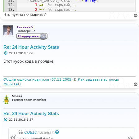
'HIDDEN_24HOUR_TOTAL'
=>
array
(
1
=>
'%d скрытый,'
,
2
=>
'%d скрытых,'
,
Что нужно поправить?
),
'GUEST_ONLINE_24'
=>
array
(
1
=>
'и %d гость'
,
Татьяна5
2
=>
'и %d гостя'
,
Поддержка
3
=>
'и %d гостей'
,
),
'LAST_24_HOURS'
=>
' были на форуме за последние 
Re: 24 Hour Activity Stats
24 часа'
,
'24HOUR_TOPICS'
=>
'Новых тем: %d'
,
С
22.11.2018 0:06
'24HOUR_POSTS'
=>
'Новых сообщений: %d'
,
о
о
'24HOUR_USERS'
=>
'Новых пользователей: 
Этот кусок кода в порядке
б
%d'
,
щ
'NO_ONLINE_BOTS'
=>
'Не было активных 
е
ботов'
,
н
и
Общие ошибки новичков (07.11.2005)
&
Как задавать вопросы
е
'TWENTYFOURHOUR_STATS'
=>
'Активность за 
Мини FAQ
последние 24 часа'
,
'TOTAL_24HOUR_USERS'
=>
array
(
Sheer
1
=>
'Всего был %d посетитель: '
,
Former team member
2
=>
'Всего было %d посетителя: '
,
3
=>
'Всего было %d посетителей: '
,
),
Re: 24 Hour Activity Stats
));
С
22.11.2018 1:27
о
о
б
COB16
писал(а):
щ
е
вот языковой файл