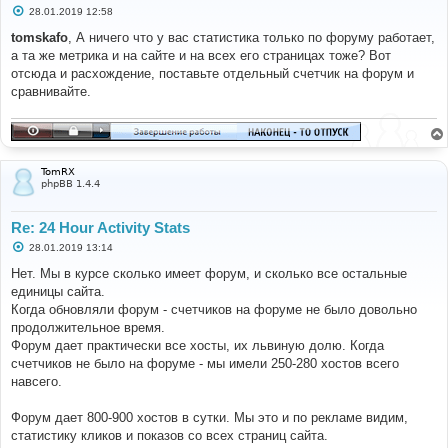
С
28.01.2019 12:58
о
о
tomskafo
, А ничего что у вас статистика только по форуму работает,
б
а та же метрика и на сайте и на всех его страницах тоже? Вот
щ
е
отсюда и расхождение, поставьте отдельный счетчик на форум и
н
сравнивайте.
и
е
TomRX
phpBB 1.4.4
Re: 24 Hour Activity Stats
С
28.01.2019 13:14
о
о
Нет. Мы в курсе сколько имеет форум, и сколько все остальные
б
единицы сайта.
щ
е
Когда обновляли форум - счетчиков на форуме не было довольно
н
продолжительное время.
и
е
Форум дает практически все хосты, их львиную долю. Когда
счетчиков не было на форуме - мы имели 250-280 хостов всего
навсего.
Форум дает 800-900 хостов в сутки. Мы это и по рекламе видим,
статистику кликов и показов со всех страниц сайта.