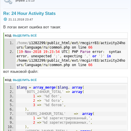
phpBB 2.0.15
Re: 24 Hour Activity Stats
С
21.11.2018 23:47
о
о
В логах висит ошибка вот такая:
б
щ
КОД:
ВЫДЕЛИТЬ ВСЁ
е
н
/home/
i1282299
/
public_html
/
ext
/
rmcgirr83
/
activity24ho
и
е
urs
/
language
/
ru
/
common
.
php on line 
66
[
19
-
Nov
-
2018
19
:
23
:
54
 UTC
]
 PHP 
Parse
 error
:
  syntax 
error
,
 unexpected 
';'
,
 expecting 
','
or
')'
in
/
home
/
i1282299
/
public_html
/
ext
/
rmcgirr83
/
activity24ho
urs
/
language
/
ru
/
common
.
php on line 
66
вот языковой файл:
КОД:
ВЫДЕЛИТЬ ВСЁ
$lang
=
array_merge
(
$lang
,
array
(
'BOTS_24HOUR_TOTAL'
=>
array
(
1
=>
'%d бот'
,
2
=>
'%d бота'
,
3
=>
'%d ботов'
,
),
'USERS_24HOUR_TOTAL'
=>
array
(
1
=>
'%d зарегистрированный,'
,
2
=>
'%d зарегистрированных,'
,
),