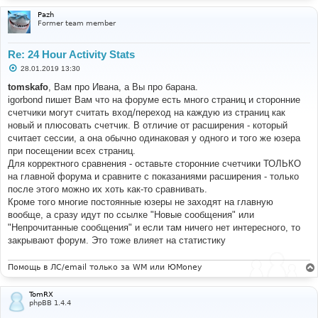
Pazh
Former team member
Re: 24 Hour Activity Stats
С
28.01.2019 13:30
о
о
tomskafo
, Вам про Ивана, а Вы про барана.
б
igorbond пишет Вам что на форуме есть много страниц и сторонние
щ
е
счетчики могут считать вход/переход на каждую из страниц как
н
новый и плюсовать счетчик. В отличие от расширения - который
и
е
считает сессии, а она обычно одинаковая у одного и того же юзера
при посещении всех страниц.
Для корректного сравнения - оставьте сторонние счетчики ТОЛЬКО
на главной форума и сравните с показаниями расширения - только
после этого можно их хоть как-то сравнивать.
Кроме того многие постоянные юзеры не заходят на главную
вообще, а сразу идут по ссылке "Новые сообщения" или
"Непрочитанные сообщения" и если там ничего нет интересного, то
закрывают форум. Это тоже влияет на статистику
Помощь в ЛС/email только за WM или ЮMoney
TomRX
phpBB 1.4.4