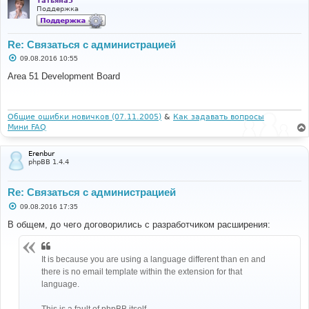
Татьяна5
е
Поддержка
Re: Связаться с администрацией
С
09.08.2016 10:55
о
о
Area 51 Development Board
б
щ
е
н
и
Общие ошибки новичков (07.11.2005)
&
Как задавать вопросы
е
Мини FAQ
Erenbur
phpBB 1.4.4
Re: Связаться с администрацией
С
09.08.2016 17:35
о
о
В общем, до чего договорились с разработчиком расширения:
б
щ
е
н
It is because you are using a language different than en and
и
there is no email template within the extension for that
е
language.
This is a fault of phpBB itself.