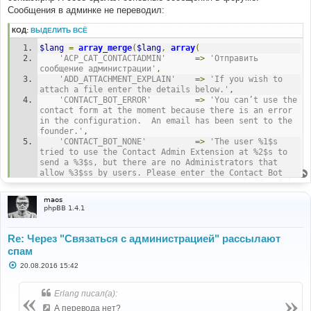
н
Сообщения в админке не переводил:
и
е
КОД:
ВЫДЕЛИТЬ ВСЁ
$lang
=
array_merge
(
$lang
,
array
(
'ACP_CAT_CONTACTADMIN'
=>
'Отправить 
сообщение администрации'
,
'ADD_ATTACHMENT_EXPLAIN'
=>
'If you wish to 
attach a file enter the details below.'
,
'CONTACT_BOT_ERROR'
=>
'You can’t use the 
contact form at the moment because there is an error 
in the configuration.  An email has been sent to the  
founder.'
,
'CONTACT_BOT_NONE'
=>
'The user %1$s 
tried to use the Contact Admin Extension at %2$s to 
send a %3$s, but there are no Administrators that 
allow %3$ss by users. Please enter the Contact Bot 
Configuration in the Admin Panel for the forum %4$s 
and choose the “Board Founder” option'
,
maos
'CONTACT_BOT_SUBJECT'
=>
'Contact 
phpBB 1.4.1
Administration Extension Error'
,
'CONTACT_BOT_USER_MESSAGE'
=>
'The user %1$s 
tried to use the Contact Admin extension at %2$s, but 
Re: Через "Связаться с администрацией" рассылают
the user selected in the configuration is incorrect. 
спам
Please visit the forum %3$s and choose a different 
С
20.08.2016 15:42
user in the ACP for the Contact Administration.'
,
о
'CONTACT_BOT_FORUM_MESSAGE'
=>
'The user %1$s 
о
tried to use the Contact Admin extension at %2$s, but 
б
Erlang писал(а):
the forum selected in the configuration is incorrect. 
щ
е
А перевода нет?
Please visit the forum %3$s and choose a different 