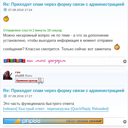
Re: Приходит спам через форму связи с администрацией
С
07.08.2016 17:24
о
о
б
щ
е
н
Отправлено спустя 2 минуты 18 секунд:
и
Можно нескромный вопрос не по теме - а что за дополнение
е
установлено, чтобы выходила информация в момент отправки
сообщения? Классно смотрится. Только сейчас вот заметила
rxu
phpBB Guru
Re: Приходит спам через форму связи с администрацией
С
07.08.2016 17:27
о
о
Это часть функционала быстрого ответа
б
[release] Быстрый ответ: перезагрузка (QuickReply Reloaded)
щ
е
н
и
е