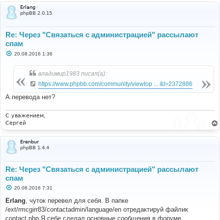
Erlang
phpBB 2.0.15
Re: Через "Связаться с администрацией" рассылают
спам
С
20.08.2016 1:36
о
о
б
владимир1983 писал(а):
щ
е
https://www.phpbb.com/community/viewtop ... &t=2372886
н
и
А перевода нет?
е
С уважением,
Сергей
Erenbur
phpBB 1.4.4
Re: Через "Связаться с администрацией" рассылают
спам
С
20.08.2016 7:31
о
о
Erlang
, чуток перевел для себя. В папке
б
/ext/rmcgirr83/contactadmin/language/en отредактируй файлик
щ
е
contact.php Я себе сделал основные сообщения в форуме.