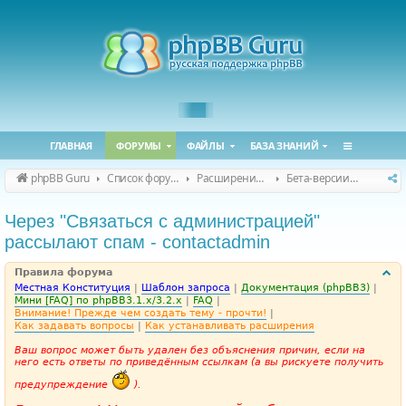
ГЛАВНАЯ
ФОРУМЫ
ФАЙЛЫ
БАЗА ЗНАНИЙ
phpBB Guru
Список форумов
Расширения phpBB
Бета-версии расширений для phpBB
Через "Связаться с администрацией"
рассылают спам - contactadmin
Правила форума
Местная Конституция
|
Шаблон запроса
|
Документация (phpBB3)
|
Мини [FAQ] по phpBB3.1.x/3.2.x
|
FAQ
|
Внимание! Прежде чем создать тему - прочти!
|
Как задавать вопросы
|
Как устанавливать расширения
Ваш вопрос может быть удален без объяснения причин, если на
него есть ответы по приведённым ссылкам (а вы рискуете получить
предупреждение
).