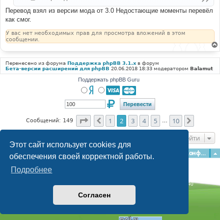
н
forum in the ACP for the Contact Administration.'
,
и
Перевод взял из версии мода от 3.0 Недостающие моменты перевёл
'CONTACT_CONFIRM'
=>
'Confirm'
,
е
как смог.
'CONTACT_DISABLED'
=>
'You can’t use the 
contact form at the moment because it is disabled.'
,
У вас нет необходимых прав для просмотра вложений в этом
'CONTACT_MAIL_DISABLED'
=>
'There is an error 
сообщении.
with the configuration of the Contact  
Administration.<br />The extension is set to send an 
email but the configuration isn’t setup to send 
Перенесено из форума
Поддержка phpBB 3.1.x
в форум
emails.  Please notify the  administrator or 
Бета-версии расширений для phpBB
20.06.2018 18:33 модератором
Balamut
webmaster: <a href="mailto:%1$s">%1$s</a>'
,
'CONTACT_MSG_SENT'
=>
'Your message has 
Поддержать phpBB Guru
been sent successfully'
,
'CONTACT_MSG_BODY_EXPLAIN'
=>
'<br /><br 
/>Сообщение будет отправлено в виде простого текста, 
не включайте в него HTML или BBCode. В качестве 
обратного адреса будет показываться ваш адрес 
Страница
2
из
10
1
2
3
4
5
10
Пред.
След.
Сообщений: 149
…
email.'
,
'CONTACT_NO_MSG'
=>
'Вы должны ввести 
Перейти
текст сообщения для отправки.'
,
Этот сайт использует cookies для
'CONTACT_NO_SUBJ'
=>
'You didn’t enter 
Главная
Форумы
Наша команда
О команде
Конфиденциальность
a subject.'
,
обеспечения своей корректной работы.
'CONTACT_REASON'
=>
'Причина 
обращения'
,
Подробнее
'CONTACT_TEMPLATE'
=>
'[b]Name:[/b] 
%1$s'
.
"\n"
.
'[b]Email Address:[/b] %2$s'
.
"\n"
.
Time: 0.288s
| Peak Memory Usage: 3.08 МБ | GZIP: Off |
Queries: 40
'[b]IP:[/b] %3$s'
.
"\n"
.
'[b]Subject:[/b] %4$s'
.
© phpBB Guru, 2004—2026
Согласен
"\n"
.
'[b]Has entered the following message into the 
Powered by
phpBB
contact form:[/b] %5$s'
,
Style by
Artodia
'CONTACT_TITLE'
=>
'Contact 
Administration'
,