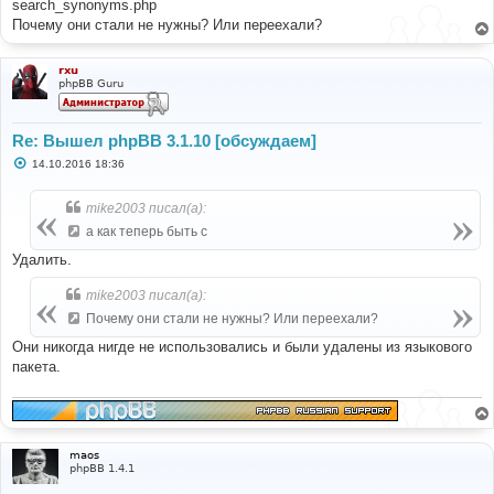
е
search_synonyms.php
н
Почему они стали не нужны? Или переехали?
и
е
rxu
phpBB Guru
Re: Вышел phpBB 3.1.10 [обсуждаем]
С
14.10.2016 18:36
о
о
б
mike2003 писал(а):
щ
е
а как теперь быть с
н
и
Удалить.
е
mike2003 писал(а):
Почему они стали не нужны? Или переехали?
Они никогда нигде не использовались и были удалены из языкового
пакета.
maos
phpBB 1.4.1