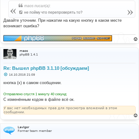
о
б
maos писал(а):
щ
е
не пойму что перепроверять то?
н
и
Давайте уточним. При нажатии на какую кнопку в каком месте
е
возникает ошибка?
maos
phpBB 1.4.1
Re: Вышел phpBB 3.1.10 [обсуждаем]
С
14.10.2016 21:09
о
о
кнопка (х) в самом сообщении.
б
щ
е
Отправлено спустя 1 минуту 40 секунд:
н
С изменённым кодом в файле всё ок.
и
е
У вас нет необходимых прав для просмотра вложений в этом
сообщении.
LavIgor
Former team member