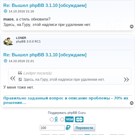
Re: Вышел phpBB 3.1.10 [обсуждаем]
С
14.10.2016 21:16
о
о
maos
, а стиль обновили?
б
Здесь, на Гуру, этой надписи при удалении нет.
щ
е
н
и
LONER
е
phpBB 3.0.0 RC1
Re: Вышел phpBB 3.1.10 [обсуждаем]
С
14.10.2016 21:21
о
о
б
LavIgor писал(а):
щ
е
Здесь, на Гуру, этой надписи при удалении нет.
н
и
У меня тоже нет.
е
Правильно заданный вопрос и описание проблемы - 70% их
решения...
Поддержать phpBB Guru