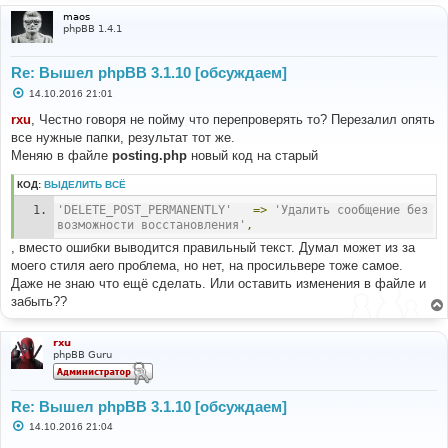
maos
phpBB 1.4.1
Re: Вышел phpBB 3.1.10 [обсуждаем]
С
14.10.2016 21:01
о
о
rxu
, Честно говоря не пойму что перепроверять то? Перезалил опять
б
все нужные папки, результат тот же.
щ
е
Меняю в файле
posting.php
новый код на старый
н
и
КОД:
ВЫДЕЛИТЬ ВСЁ
е
'DELETE_POST_PERMANENTLY'
=>
'Удалить сообщение без 
возможности восстановления'
,
, вместо ошибки выводится правильный текст. Думал может из за
моего стиля aero проблема, но нет, на просильвере тоже самое.
Даже не знаю что ещё сделать. Или оставить изменения в файле и
забыть??
rxu
phpBB Guru
Re: Вышел phpBB 3.1.10 [обсуждаем]
С
14.10.2016 21:04
о