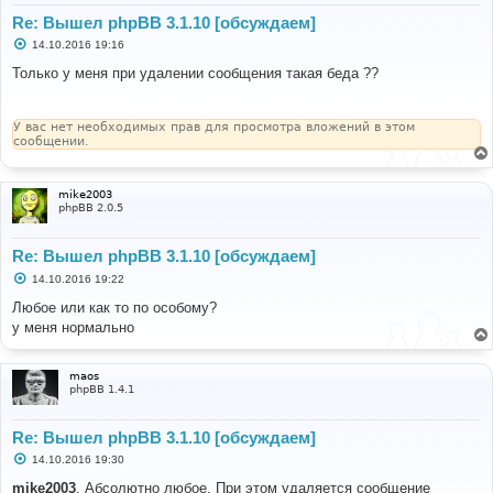
Re: Вышел phpBB 3.1.10 [обсуждаем]
С
14.10.2016 19:16
о
о
Только у меня при удалении сообщения такая беда ??
б
щ
е
н
У вас нет необходимых прав для просмотра вложений в этом
и
сообщении.
е
mike2003
phpBB 2.0.5
Re: Вышел phpBB 3.1.10 [обсуждаем]
С
14.10.2016 19:22
о
о
Любое или как то по особому?
б
у меня нормально
щ
е
н
и
maos
е
phpBB 1.4.1
Re: Вышел phpBB 3.1.10 [обсуждаем]
С
14.10.2016 19:30
о
о
mike2003
, Абсолютно любое. При этом удаляется сообщение