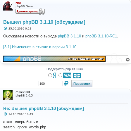
rxu
phpBB Guru
Вышел phpBB 3.1.10 [обсуждаем]
С
25.09.2016 0:52
о
о
Обсуждаем новости о выходе
phpBB 3.1.10
и
phpBB 3.1.10-RC1
.
б
щ
е
[3.1] Изменения в стилях в версии 3.1.10
н
и
е
Поддержать phpBB Guru
mike2003
phpBB 2.0.5
Re: Вышел phpBB 3.1.10 [обсуждаем]
С
14.10.2016 16:43
о
о
а как теперь быть с
б
search_ignore_words.php
щ