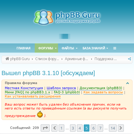
ГЛАВНАЯ
ФОРУМЫ
ФАЙЛЫ
БАЗА ЗНАНИЙ
phpBB Guru
Список форумов
Архивные форумы
Поддержка phpBB 3.1.x
Вышел phpBB 3.1.10 [обсуждаем]
Правила форума
Местная Конституция
|
Шаблон запроса
|
Документация (phpBB3)
|
Мини [FAQ] по phpBB3.1.x
|
FAQ-3 (phpbb3)
|
Как задавать вопросы
|
Как устанавливать расширения
Ваш вопрос может быть удален без объяснения причин, если на
него есть ответы по приведённым ссылкам (а вы рискуете получить
предупреждение
).
Страница
5
из
14
1
3
4
5
6
7
14
Пред.
След
Сообщений: 209
…
…