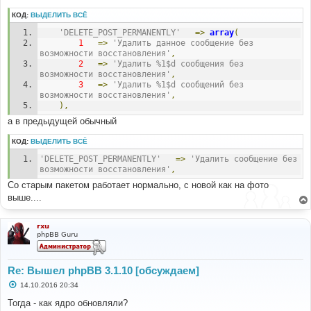
е
КОД:
ВЫДЕЛИТЬ ВСЁ
'DELETE_POST_PERMANENTLY'
=>
array
(
1
=>
'Удалить данное сообщение без 
возможности восстановления'
,
2
=>
'Удалить %1$d сообщения без 
возможности восстановления'
,
3
=>
'Удалить %1$d сообщений без 
возможности восстановления'
,
),
а в предыдущей обычный
КОД:
ВЫДЕЛИТЬ ВСЁ
'DELETE_POST_PERMANENTLY'
=>
'Удалить сообщение без 
возможности восстановления'
,
Со старым пакетом работает нормально, с новой как на фото
выше....
rxu
phpBB Guru
Re: Вышел phpBB 3.1.10 [обсуждаем]
С
14.10.2016 20:34
о
о
Тогда - как ядро обновляли?
б