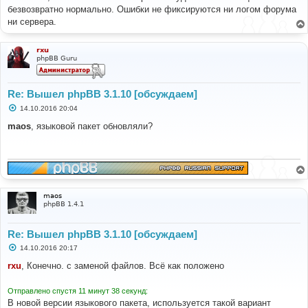
б
безвозвратно нормально. Ошибки не фиксируются ни логом форума
щ
е
ни сервера.
н
и
е
rxu
phpBB Guru
Re: Вышел phpBB 3.1.10 [обсуждаем]
С
14.10.2016 20:04
о
о
maos
, языковой пакет обновляли?
б
щ
е
н
и
е
maos
phpBB 1.4.1
Re: Вышел phpBB 3.1.10 [обсуждаем]
С
14.10.2016 20:17
о
о
rxu
, Конечно. с заменой файлов. Всё как положено
б
щ
е
Отправлено спустя 11 минут 38 секунд:
н
В новой версии языкового пакета, используется такой вариант
и