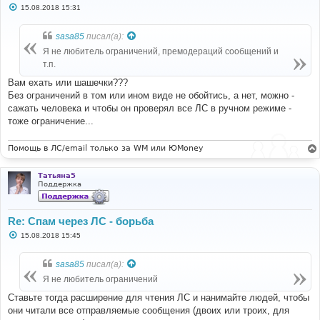
С
15.08.2018 15:31
о
о
б
sasa85
писал(а):
щ
е
Я не любитель ограничений, премодераций сообщений и
н
т.п.
и
е
Вам ехать или шашечки???
Без ограничений в том или ином виде не обойтись, а нет, можно -
сажать человека и чтобы он проверял все ЛС в ручном режиме -
тоже ограничение...
Помощь в ЛС/email только за WM или ЮMoney
Татьяна5
Поддержка
Re: Спам через ЛС - борьба
С
15.08.2018 15:45
о
о
б
sasa85
писал(а):
щ
е
Я не любитель ограничений
н
и
Ставьте тогда расширение для чтения ЛС и нанимайте людей, чтобы
е
они читали все отправляемые сообщения (двоих или троих, для