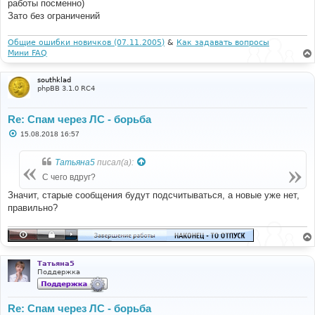
работы посменно)
Зато без ограничений
Общие ошибки новичков (07.11.2005)
&
Как задавать вопросы
Мини FAQ
southklad
phpBB 3.1.0 RC4
Re: Спам через ЛС - борьба
С
15.08.2018 16:57
о
о
б
Татьяна5
писал(а):
щ
е
С чего вдруг?
н
и
Значит, старые сообщения будут подсчитываться, а новые уже нет,
е
правильно?
Татьяна5
Поддержка
Re: Спам через ЛС - борьба