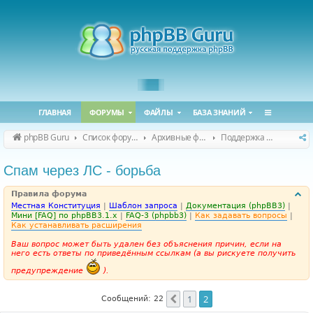
ГЛАВНАЯ
ФОРУМЫ
ФАЙЛЫ
БАЗА ЗНАНИЙ
phpBB Guru
Список форумов
Архивные форумы
Поддержка phpBB 3.1.x
Спам через ЛС - борьба
Правила форума
Местная Конституция
|
Шаблон запроса
|
Документация (phpBB3)
|
Мини [FAQ] по phpBB3.1.x
|
FAQ-3 (phpbb3)
|
Как задавать вопросы
|
Как устанавливать расширения
Ваш вопрос может быть удален без объяснения причин, если на
него есть ответы по приведённым ссылкам (а вы рискуете получить
предупреждение
).
1
2
Пред.
Сообщений: 22