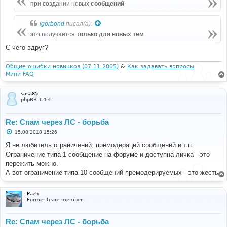
е
при создании новых
сообщений
н
и
е
igorbond
писал(а):
это получается
только для новых тем
С чего вдруг?
Общие ошибки новичков (07.11.2005)
&
Как задавать вопросы
Мини FAQ
sasa85
phpBB 1.4.4
Re: Спам через ЛС - борьба
С
15.08.2018 15:26
о
о
Я не любитель ограничений, премодераций сообщений и т.п.
б
Ограничение типа 1 сообщение на форуме и доступна личка - это
щ
е
пережить можно.
н
А вот ограничение типа 10 сообщений премодерируемых - это жесть.
и
е
Pazh
Former team member
Re: Спам через ЛС - борьба