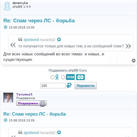
doremyka
phpBB 1.4.4
Re: Спам через ЛС - борьба
С
15.08.2018 13:00
о
о
б
igorbond
писал(а):
щ
е
то получается только для новых тем, а не сообщений тоже?
н
и
Для всех новых сообщений во всех темах: и новых, и
е
существующих.
Поддержать phpBB Guru
Татьяна5
Поддержка
Re: Спам через ЛС - борьба
С
15.08.2018 13:29
о
о
б
igorbond
писал(а):
щ