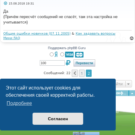
С
15.08.2018 19:31
о
о
Да
б
(Причём пересчёт сообщений не спасёт, там эта настройка не
щ
е
учитывается)
н
и
е
Общие ошибки новичков (07.11.2005)
&
Как задавать вопросы
Мини FAQ
Поддержать phpBB Guru
1
2
Пред.
Сообщений: 22
Перейти
Этот сайт использует cookies для
Главная
Форумы
Наша команда
О команде
Конфиденциальность
обеспечения своей корректной работы.
Подробнее
Time: 0.269s
| Peak Memory Usage: 2.92 МБ | GZIP: Off |
Queries: 40
© phpBB Guru, 2004—2026
Согласен
Powered by
phpBB
Style by
Artodia