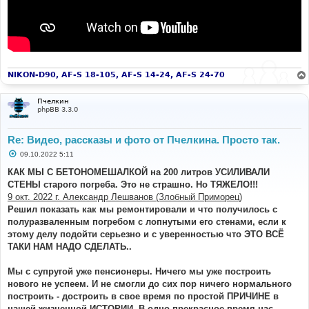
NIKON-D90, AF-S 18-105, AF-S 14-24, AF-S 24-70
Пчелкин
phpBB 3.3.0
Re: Видео, рассказы и фото от Пчелкина. Просто так.
С
09.10.2022 5:11
о
о
КАК МЫ С БЕТОНОМЕШАЛКОЙ на 200 литров УСИЛИВАЛИ
б
СТЕНЫ старого погреба. Это не страшно. Но ТЯЖЕЛО!!!
щ
е
9 окт. 2022 г. Александр Лешванов (Злобный Приморец)
н
Решил показать как мы ремонтировали и что получилось с
и
е
полуразваленным погребом с лопнутыми его стенами, если к
этому делу подойти серьезно и с уверенностью что ЭТО ВСЁ
ТАКИ НАМ НАДО СДЕЛАТЬ..
Мы с супругой уже пенсионеры. Ничего мы уже построить
нового не успеем. И не смогли до сих пор ничего нормального
построить - достроить в свое время по простой ПРИЧИНЕ в
нашей жизненной ИСТОРИИ. В одно прекрасное время нас