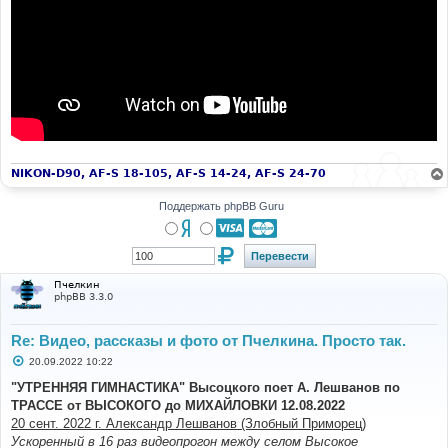
NIKON-D90, AF-S 18-105, AF-S 14-24, AF-S 24-70
Поддержать phpBB Guru
Пчелкин
phpBB 3.3.0
Re: Видео, рассказы и фото от Пчелкина. Просто так.
С
20.09.2022 10:22
о
о
"УТРЕННЯЯ ГИМНАСТИКА" Высоцкого поет А. Лешванов по
б
ТРАССЕ от ВЫСОКОГО до МИХАЙЛОВКИ 12.08.2022
щ
е
20 сент. 2022 г. Александр Лешванов (Злобный Приморец)
н
Ускоренный в 16 раз видеопрогон между селом Высокое
и