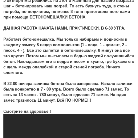
5 октября мы решились на этот отчаянный для нашего возраста
шаг -- бетонировать наш погреб. То есть бухнуть туда, в стены
погреба, по подсчетам, не менее 8 тонн приготовленного нами
при помощи БЕТОНОМЕШАЛКИ БЕТОНА.
ДАННАЯ РАБОТА НАЧАТА НАМИ, ПРАКТИЧЕСКИ, В 6-30 УТРА.
Работает бетономешалка. Мы только набираем и подносим к
каждому замесу 8 ведер компонентов (1 - вода, 1 - цемент, 2 -
песок, 4 - ). Всё это сыпется в бетономешалку. 8 минут она всё
это крутит. Потом мы высыпаем в бадью жидкий получившийся
бетон. Накладываем его в ведра и несем в кухню, где бухаем его
с щель между опалубкой и старой стеной погреба. Ничего
сложного.
В 22-00 вечера заливка бетона была завершена. Начало заливки
была конкретно в 7 - 00 утра. Всего было сделано 71 замес. То
есть за 13 часов - 780 минут, было сделано 71 замес. На один
замес тратилось 11 минут. Всё ПО НОРМЕ!!!
Смотрите на здоровье!!