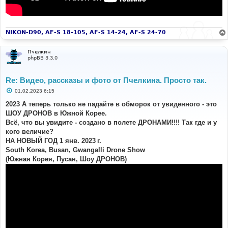
NIKON-D90, AF-S 18-105, AF-S 14-24, AF-S 24-70
Пчелкин
phpBB 3.3.0
Re: Видео, рассказы и фото от Пчелкина. Просто так.
С
01.02.2023 6:15
о
о
2023 А теперь только не падайте в обморок от увиденного - это
б
ШОУ ДРОНОВ в Южной Корее.
щ
е
Всё, что вы увидите - создано в полете ДРОНАМИ!!!! Так где и у
н
кого величие?
и
е
НА НОВЫЙ ГОД 1 янв. 2023 г.
South Korea, Busan, Gwangalli Drone Show
(Южная Корея, Пусан, Шоу ДРОНОВ)