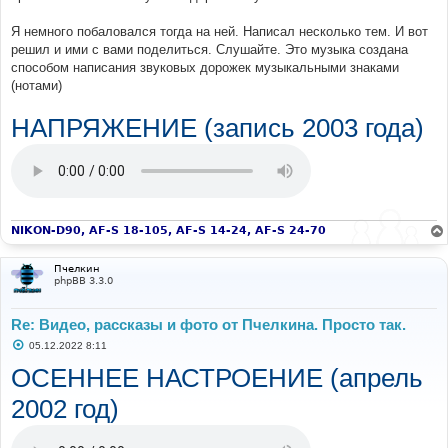
Сейчас
давно
за
30
,
…
уж
по
вискам
струится,
На
солнце
серебрится,
…
дождь
ранней
седины.
Я немного побаловался тогда на ней. Написал несколько тем. И вот
Машина,
дом
кирпичный,
…
паспорт
заграничный
решил и ими с вами поделиться. Слушайте. Это музыка создана
Уже
не
восхищают,-
…
не
рваные
носки.
способом написания звуковых дорожек музыкальными знаками
Сыры,
икра
и
водка,
…
норвежская
селёдка
(нотами)
В
шикарных
магазинах,
…
как
в
сельской
бане
дров.
Сегодня
в
дефиците:
…
душевные
улыбки
НАПРЯЖЕНИЕ (запись 2003 года)
Простая
в
сердце
гордость
…
и
к
Родине
любовь
NIKON-D90, AF-S 18-105, AF-S 14-24, AF-S 24-70
Пчелкин
phpBB 3.3.0
Re: Видео, рассказы и фото от Пчелкина. Просто так.
С
05.12.2022 8:11
о
о
ОСЕННЕЕ НАСТРОЕНИЕ (апрель
б
щ
2002 год)
е
н
и
е