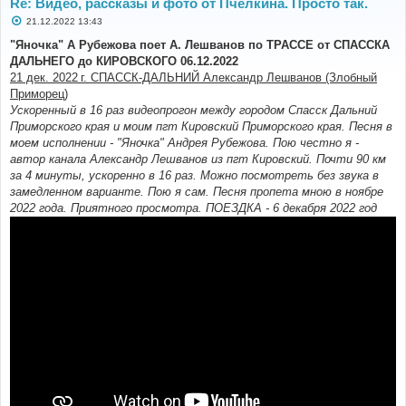
Re: Видео, рассказы и фото от Пчелкина. Просто так.
С
21.12.2022 13:43
о
о
"Яночка" А Рубежова поет А. Лешванов по ТРАССЕ от СПАССКА
б
ДАЛЬНЕГО до КИРОВСКОГО 06.12.2022
щ
е
21 дек. 2022 г. СПАССК-ДАЛЬНИЙ Александр Лешванов (Злобный
н
Приморец)
и
е
Ускоренный в 16 раз видеопрогон между городом Спасск Дальний
Приморского края и моим пгт Кировский Приморского края. Песня в
моем исполнении - "Яночка" Андрея Рубежова. Пою честно я -
автор канала Александр Лешванов из пгт Кировский. Почти 90 км
за 4 минуты, ускоренно в 16 раз. Можно посмотреть без звука в
замедленном варианте. Пою я сам. Песня пропета мною в ноябре
2022 года. Приятного просмотра. ПОЕЗДКА - 6 декабря 2022 год