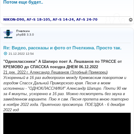
о
Потом еще будет..
б
щ
е
н
и
NIKON-D90, AF-S 18-105, AF-S 14-24, AF-S 24-70
е
Пчелкин
phpBB 3.3.0
Re: Видео, рассказы и фото от Пчелкина. Просто так.
С
21.12.2022 12:54
о
о
"Одноклассники" А Шапиро поет А. Лешванов по ТРАССЕ от
б
КРЕМОВО до СПАССКА поездка ДНЕМ 06.12.2022
щ
е
21 дек. 2022 г. Александр Лешванов (Злобный Приморец)
н
Ускоренный в 16 раз видеопрогон между Кремовским поворотом и
и
е
городом Спасск Дальний Приморского края. Песня в моем
исполнении - "ОДНОКЛАССНИКИ" Александр Шапиро. Почти 90 км
за 4 минуты, ускоренно в 16 раз. Можно посмотреть без звука в
замедленном варианте. Пою я сам. Песня пропета мною повторно
в ноябре 2022 года. Приятного просмотра. ПОЕЗДКА - 6 декабря
2022 год