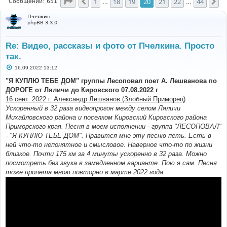
Страница
20
из
44
1
18
19
20
21
22
44
Пред.
Сл
Сообщений: 651
…
…
Пчелкин
phpBB 3.3.0
Re: Видео, рассказы и фото от Пчелкина. Просто
так.
С
16.09.2022 13:12
о
о
"Я КУПЛЮ ТЕБЕ ДОМ" группы Лесоповал поет А. Лешванова по
б
ДОРОГЕ от Ляличи до Кировского 07.08.2022 г
щ
е
16 сент. 2022 г. Александр Лешванов (Злобный Приморец)
н
Ускоренный в 32 раза видеопрогон между селом Ляличи
и
е
Михайловского района и поселком Кировский Кировского района
Приморского края. Песня в моем исполнении - группа "ЛЕСОПОВАЛ"
- "Я КУПЛЮ ТЕБЕ ДОМ". Нравится мне эту песню петь. Есть в
ней что-то непонятное и смысловое. Наверное что-то по жизни
близкое. Почти 175 км за 4 минуты ускоренно в 32 раза. Можно
посмотреть без звука в замедленном варианте. Пою я сам. Песня
тоже пропета мною повторно в марте 2022 года.