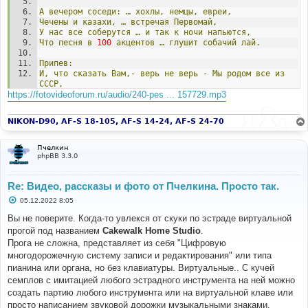
А
вечером
соседи:
…
хохлы,
немцы,
евреи,
Чечены
и
казахи,
…
встречая
Первомай,
У
нас
все
соберутся
…
и
так
к
ночи
напьются,
Что
песня
в
100
акцентов
…
глушит
собачий
лай.
Припев:
И,
что
сказать
Вам,-
верь
не
верь
-
Мы
родом
все
из
СССР,
https://fotovideoforum.ru/audio/240-pes ... 157729.mp3
Из
тех
краев,
где
много
неба,
Из
тех,
куда
б
вернуться
мне
бы
NIKON-D90, AF-S 18-105, AF-S 14-24, AF-S 24-70
Там
просто
всё
казалось
мне
и
честно.
Ах,
как
хотелось
мне
б
туда,
назад
Где
по
весне
мы
с
батей
пели
песни
Пчелкин
Когда
вязали
виноград.
phpBB 3.3.0
Был
пионер
примерный
я
…
и
в
школьном
хоре
первый
Re: Видео, рассказы и фото от Пчелкина. Просто так.
И
первым
лез
к
соседке,
…
черешню
воровал.
С
подбитым
левым
глазом,
…
счастливый
и
чумазый
С
05.12.2022 8:05
Вернусь
домой,
там
мамка:
…
опять
носки
порвал?
о
о
Вы не поверите. Когда-то увлекся от скуки по эстраде виртуальной
б
А
"Время"
,
в
9.30
,
….
покажет
заграницу
прогой под названием
Cakewalk Home Studio
.
щ
Там
стачки,
а
в
Союзе,
…
рекордный
вновь
удой
е
Прога не сложна, представляет из себя "Цифровую
И
позже
брат,
зевая,
…
мне
скажет,
засыпая:
н
многодорожечную систему записи и редактирования" или типа
и
Представь,
как
повезло,
…
в
Стране
родиться
нам
е
пианина или органа, но без клавиатуры. Виртуальные.. С кучей
такой!
семплов с имитацией любого эстрадного инструмента на ней можно
Припев.
создать партию любого инструмента или на виртуальной клаве или
просто написанием звуковой дорожки музыкальными знаками.