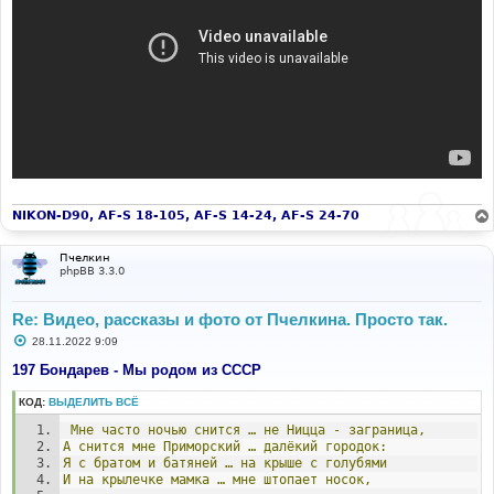
NIKON-D90, AF-S 18-105, AF-S 14-24, AF-S 24-70
Пчелкин
phpBB 3.3.0
Re: Видео, рассказы и фото от Пчелкина. Просто так.
С
28.11.2022 9:09
о
о
197 Бондарев - Мы родом из СССР
б
щ
КОД:
ВЫДЕЛИТЬ ВСЁ
е
н
Мне
часто
ночью
снится
…
не
Ницца
-
заграница,
и
е
А
снится
мне
Приморский
…
далёкий
городок:
Я
с
братом
и
батяней
…
на
крыше
с
голубями
И
на
крылечке
мамка
…
мне
штопает
носок,