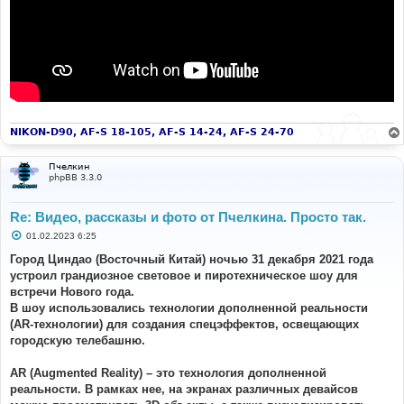
NIKON-D90, AF-S 18-105, AF-S 14-24, AF-S 24-70
Пчелкин
phpBB 3.3.0
Re: Видео, рассказы и фото от Пчелкина. Просто так.
С
01.02.2023 6:25
о
о
Город Циндао (Восточный Китай) ночью 31 декабря 2021 года
б
устроил грандиозное световое и пиротехническое шоу для
щ
е
встречи Нового года.
н
В шоу использовались технологии дополненной реальности
и
е
(AR-технологии) для создания спецэффектов, освещающих
городскую телебашню.
AR (Augmented Reality) – это технология дополненной
реальности. В рамках нее, на экранах различных девайсов