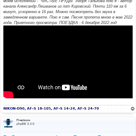
моем исполнении - "ЧИСТЫЕ ПРУДЫ" Игоря Талькова пою я - автор
канала Александр Лешванов из пгт Кировский. Почти 110 км за 6
минут, ускоренно в 16 раз. Можно посмотреть без звука в
замедленном варианте. Пою я сам. Песня пропета мною в мае 2022
года. Приятного просмотра. ПОЕЗДКА - 6 декабря 2022 год
NIKON-D90, AF-S 18-105, AF-S 14-24, AF-S 24-70
Пчелкин
phpBB 3.3.0