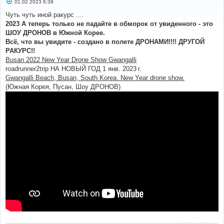
С
01.02.2023 6:39
о
о
Чуть чуть иной ракурс ....
б
2023 А теперь только не падайте в обморок от увиденного - это
щ
е
ШОУ ДРОНОВ в Южной Корее.
н
Всё, что вы увидите - создано в полете ДРОНАМИ!!!! ДРУГОЙ
и
е
РАКУРС!!
Busan 2022 New Year Drone Show Gwangalli
roadrunner2trip НА НОВЫЙ ГОД 1 янв. 2023 г.
Gwangalli Beach, Busan, South Korea. New Year drone show.
(Южная Корея, Пусан, Шоу ДРОНОВ)