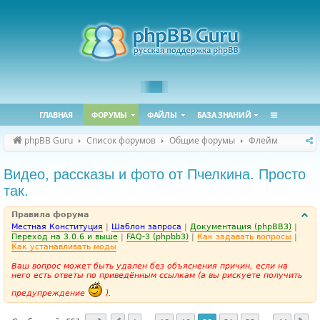
ГЛАВНАЯ
ФОРУМЫ
ФАЙЛЫ
БАЗА ЗНАНИЙ
phpBB Guru
Список форумов
Общие форумы
Флейм
Видео, рассказы и фото от Пчелкина. Просто
так.
Правила форума
Местная Конституция
|
Шаблон запроса
|
Документация (phpBB3)
|
Переход на 3.0.6 и выше
|
FAQ-3 (phpbb3)
|
Как задавать вопросы
|
Как устанавливать моды
Ваш вопрос может быть удален без объяснения причин, если на
него есть ответы по приведённым ссылкам (а вы рискуете получить
предупреждение
).