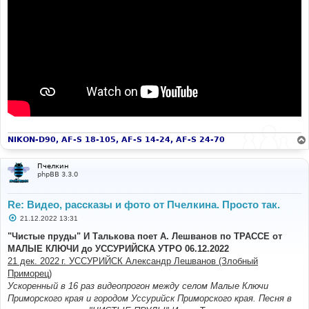
NIKON-D90, AF-S 18-105, AF-S 14-24, AF-S 24-70
Пчелкин
phpBB 3.3.0
Re: Видео, рассказы и фото от Пчелкина. Просто так.
С
21.12.2022 13:31
о
о
"Чистые пруды" И Талькова поет А. Лешванов по ТРАССЕ от
б
МАЛЫЕ КЛЮЧИ до УССУРИЙСКА УТРО 06.12.2022
щ
е
21 дек. 2022 г. УССУРИЙСК Александр Лешванов (Злобный
н
Приморец)
и
е
Ускоренный в 16 раз видеопрогон между селом Малые Ключи
Приморского края и городом Уссурийск Приморского края. Песня в