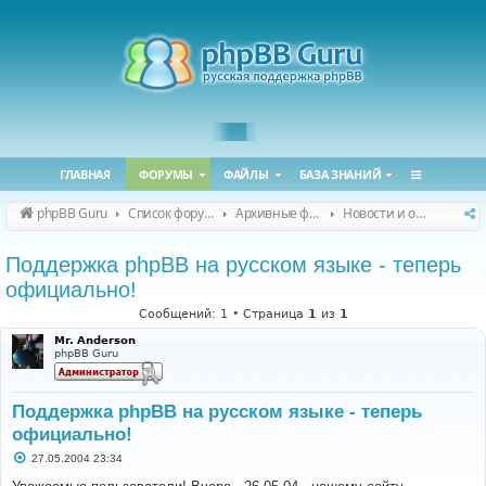
ГЛАВНАЯ
ФОРУМЫ
ФАЙЛЫ
БАЗА ЗНАНИЙ
phpBB Guru
Список форумов
Архивные форумы
Новости и объявления (архив)
Поддержка phpBB на русском языке - теперь
официально!
Сообщений: 1 • Страница
1
из
1
Mr. Anderson
phpBB Guru
Поддержка phpBB на русском языке - теперь
официально!
С
27.05.2004 23:34
о
о