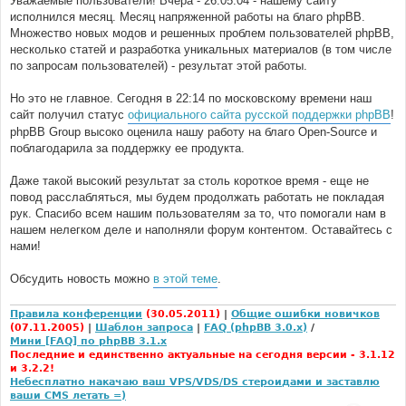
Уважаемые пользователи! Вчера - 26.05.04 - нашему сайту
б
исполнился месяц. Месяц напряженной работы на благо phpBB.
щ
е
Множество новых модов и решенных проблем пользователей phpBB,
н
несколько статей и разработка уникальных материалов (в том числе
и
е
по запросам пользователей) - результат этой работы.
Но это не главное. Сегодня в 22:14 по московскому времени наш
сайт получил статус
официального сайта русской поддержки phpBB
!
phpBB Group высоко оценила нашу работу на благо Open-Source и
поблагодарила за поддержку ее продукта.
Даже такой высокий результат за столь короткое время - еще не
повод расслабляться, мы будем продолжать работать не покладая
рук. Спасибо всем нашим пользователям за то, что помогали нам в
нашем нелегком деле и наполняли форум контентом. Оставайтесь с
нами!
Обсудить новость можно
в этой теме
.
Правила конференции
(30.05.2011)
|
Общие ошибки новичков
(07.11.2005)
|
Шаблон запроса
|
FAQ (phpBB 3.0.x)
/
Мини [FAQ] по phpBB 3.1.x
Последние и единственно актуальные на сегодня версии - 3.1.12
и 3.2.2!
Небесплатно накачаю ваш VPS/VDS/DS стероидами и заставлю
ваши CMS летать =)