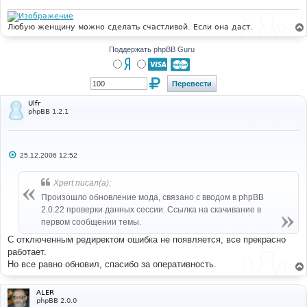
н
и
е
Любую женщину можно сделать счастливой. Если она даст.
Поддержать phpBB Guru
Ulfr
phpBB 1.2.1
С
25.12.2006 12:52
о
о
б
Xpert писал(а):
щ
е
Произошло обновление мода, связано с вводом в phpBB
н
2.0.22 проверки данных сессии. Ссылка на скачивание в
и
е
первом сообщении темы.
С отключенным редиректом ошибка не появляется, все прекрасно
работает.
Но все равно обновил, спасибо за оперативность.
ALER
phpBB 2.0.0