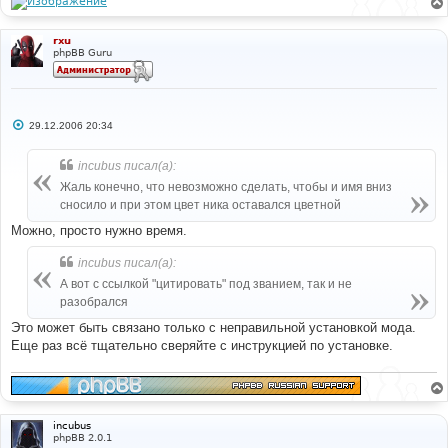
rxu
phpBB Guru
С
29.12.2006 20:34
о
о
б
incubus писал(а):
щ
е
Жаль конечно, что невозможно сделать, чтобы и имя вниз
н
сносило и при этом цвет ника оставался цветной
и
е
Можно, просто нужно время.
incubus писал(а):
А вот с ссылкой "цитировать" под званием, так и не
разобрался
Это может быть связано только с неправильной установкой мода.
Еще раз всё тщательно сверяйте с инструкцией по установке.
incubus
phpBB 2.0.1