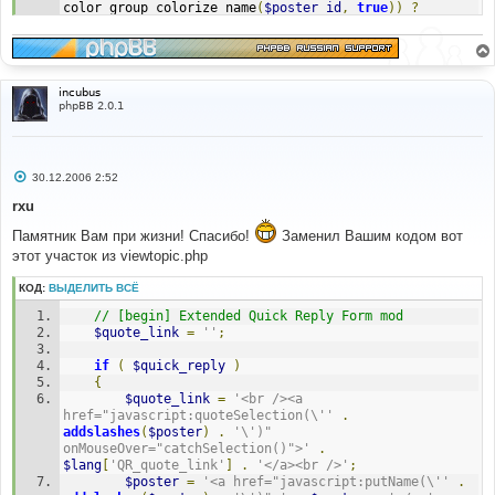
color_group_colorize_name
(
$poster_id
,
true
))
?
$poster_name
:
$poster
)
.
'</a>'
;
}
// [end] Extended Quick Reply Form mod
incubus
phpBB 2.0.1
С
30.12.2006 2:52
о
о
rxu
б
щ
Памятник Вам при жизни! Спасибо!
Заменил Вашим кодом вот
е
этот участок из viewtopic.php
н
и
е
КОД:
ВЫДЕЛИТЬ ВСЁ
// [begin] Extended Quick Reply Form mod
$quote_link
=
''
;
if
(
$quick_reply
)
{
$quote_link
=
'<br /><a 
href="javascript:quoteSelection(\''
.
addslashes
(
$poster
)
.
'\')" 
onMouseOver="catchSelection()">'
.
$lang
[
'QR_quote_link'
]
.
'</a><br />'
;
$poster
=
'<a href="javascript:putName(\''
.