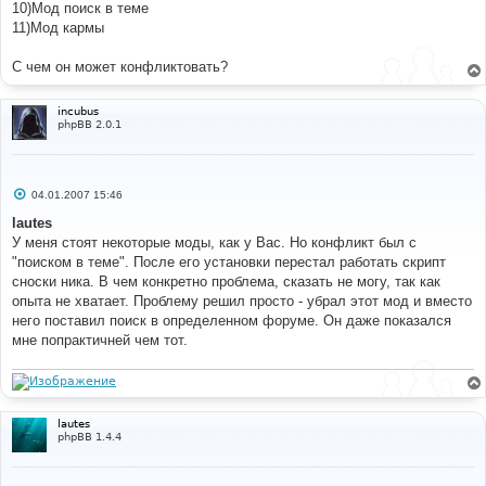
10)Мод поиск в теме
11)Мод кармы
С чем он может конфликтовать?
incubus
phpBB 2.0.1
С
04.01.2007 15:46
о
о
lautes
б
У меня стоят некоторые моды, как у Вас. Но конфликт был с
щ
е
"поиском в теме". После его установки перестал работать скрипт
н
сноски ника. В чем конкретно проблема, сказать не могу, так как
и
е
опыта не хватает. Проблему решил просто - убрал этот мод и вместо
него поставил поиск в определенном форуме. Он даже показался
мне попрактичней чем тот.
lautes
phpBB 1.4.4