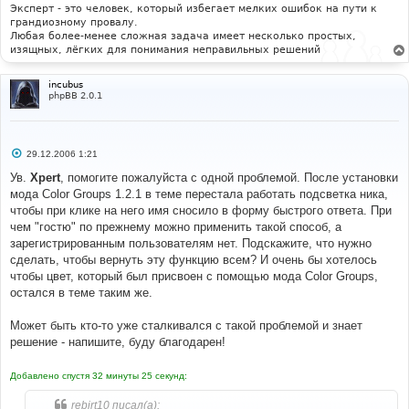
и
Эксперт - это человек, который избегает мелких ошибок на пути к
е
грандиозному провалу.
Любая более-менее сложная задача имеет несколько простых,
изящных, лёгких для понимания неправильных решений
incubus
phpBB 2.0.1
С
29.12.2006 1:21
о
о
Ув.
Xpert
, помогите пожалуйста с одной проблемой. После установки
б
мода Color Groups 1.2.1 в теме перестала работать подсветка ника,
щ
е
чтобы при клике на него имя сносило в форму быстрого ответа. При
н
чем "гостю" по прежнему можно применить такой способ, а
и
е
зарегистрированным пользователям нет. Подскажите, что нужно
сделать, чтобы вернуть эту функцию всем? И очень бы хотелось
чтобы цвет, который был присвоен с помощью мода Color Groups,
остался в теме таким же.
Может быть кто-то уже сталкивался с такой проблемой и знает
решение - напишите, буду благодарен!
Добавлено спустя 32 минуты 25 секунд:
rebirt10 писал(а):