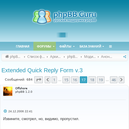
ГЛАВНАЯ
ФОРУМЫ
ФАЙЛЫ
БАЗА ЗНАНИЙ
phpBB Guru
Список форумов
Архивные форумы
phpBB 2.0.x (архив)
Модификация phpBB 2.0.x
Анонсы и поддержка модов для phpBB 2.0.x
Extended Quick Reply Form v.3
Страница
17
из
46
1
15
16
17
18
19
46
Пред.
Сл
Сообщений: 684
…
…
Offshore
phpBB 1.2.0
С
24.12.2006 22:41
о
о
Извините, смотрел, но, видимо, пропустил.
б
щ
е