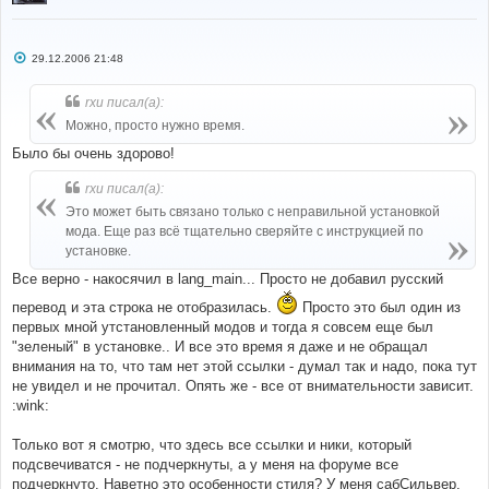
С
29.12.2006 21:48
о
о
б
rxu писал(а):
щ
е
Можно, просто нужно время.
н
и
Было бы очень здорово!
е
rxu писал(а):
Это может быть связано только с неправильной установкой
мода. Еще раз всё тщательно сверяйте с инструкцией по
установке.
Все верно - накосячил в lang_main... Просто не добавил русский
перевод и эта строка не отобразилась.
Просто это был один из
первых мной утстановленный модов и тогда я совсем еще был
"зеленый" в установке.. И все это время я даже и не обращал
внимания на то, что там нет этой ссылки - думал так и надо, пока тут
не увидел и не прочитал. Опять же - все от внимательности зависит.
:wink:
Только вот я смотрю, что здесь все ссылки и ники, который
подсвечиватся - не подчеркнуты, а у меня на форуме все
подчеркнуто. Наветно это особенности стиля? У меня сабСильвер.