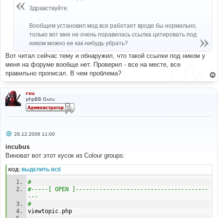
Здравствуйте.
Вообщем установил мод все работает вроде бы нормально,
только вот мне не очень поравилась ссылка цитировать под
ником можно ее как нибудь убрать?
Вот читал сейчас тему и обнаружил, что такой ссылки под ником у
меня на форуме вообще нет. Проверил - все на месте, все
правильно прописал. В чем проблема?
rxu
phpBB Guru
С
29.12.2006 11:00
о
о
incubus
б
Виноват вот этот кусок из Colour groups:
щ
е
н
КОД:
ВЫДЕЛИТЬ ВСЁ
и
е
# 
#-----[ OPEN ]---------------------------------------
--- 
# 
viewtopic
.
php