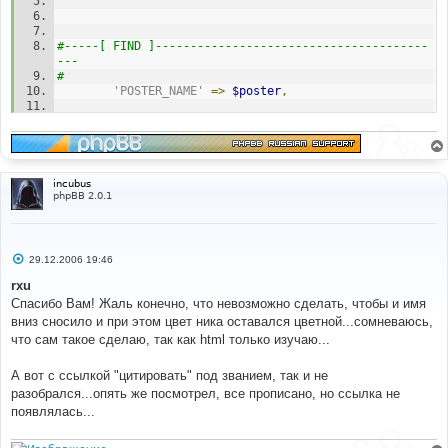
#-----[ FIND ]---------------------------------------
--- 
#
'POSTER_NAME'
=>
$poster
,
# 
#-----[ REPLACE WITH ]-------------------------------
----------- 
#
'POSTER_NAME'
=>
(
$poster_name
=
incubus
color_group_colorize_name
(
$poster_id
,
true
))
?
phpBB 2.0.1
$poster_name
:
$poster
,
С
29.12.2006 19:46
о
о
rxu
б
Спасибо Вам! Жаль конечно, что невозможно сделать, чтобы и имя
щ
е
вниз сносило и при этом цвет ника оставался цветной...сомневаюсь,
н
что сам такое сделаю, так как html только изучаю...
и
е
А вот с ссылкой "цитировать" под званием, так и не
разобрался...опять же посмотрел, все прописано, но ссылка не
появлялась...