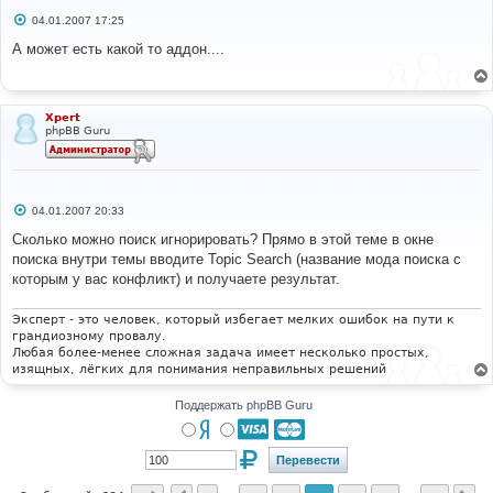
С
04.01.2007 17:25
о
о
А может есть какой то аддон....
б
щ
е
н
и
Xpert
е
phpBB Guru
С
04.01.2007 20:33
о
о
Сколько можно поиск игнорировать? Прямо в этой теме в окне
б
поиска внутри темы вводите Topic Search (название мода поиска с
щ
е
которым у вас конфликт) и получаете результат.
н
и
е
Эксперт - это человек, который избегает мелких ошибок на пути к
грандиозному провалу.
Любая более-менее сложная задача имеет несколько простых,
изящных, лёгких для понимания неправильных решений
Поддержать phpBB Guru