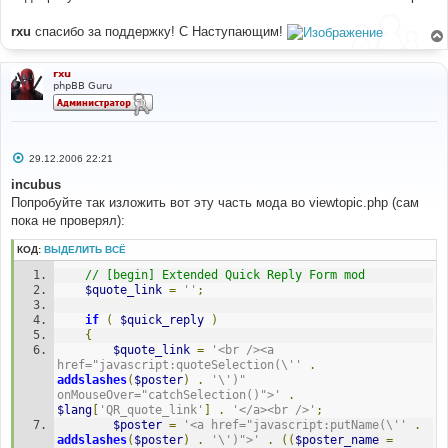
rxu
спасибо за поддержку! С Наступающим!
rxu
phpBB Guru
С
29.12.2006 22:21
о
о
incubus
б
Попробуйте так изложить вот эту часть мода во viewtopic.php (сам
щ
е
пока не проверял):
н
и
КОД:
ВЫДЕЛИТЬ ВСЁ
е
// [begin] Extended Quick Reply Form mod
$quote_link
=
''
;
if
(
$quick_reply
)
{
$quote_link
=
'<br /><a 
href="javascript:quoteSelection(\''
.
addslashes
(
$poster
)
.
'\')" 
onMouseOver="catchSelection()">'
.
$lang
[
'QR_quote_link'
]
.
'</a><br />'
;
$poster
=
'<a href="javascript:putName(\''
.
addslashes
(
$poster
)
.
'\')">'
.
((
$poster_name
=