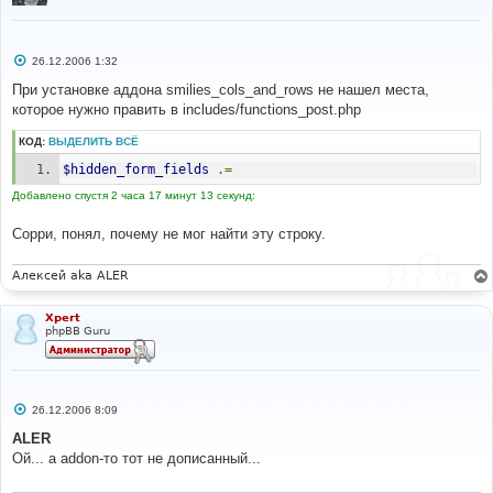
С
26.12.2006 1:32
о
о
При установке аддона smilies_cols_and_rows не нашел места,
б
которое нужно править в includes/functions_post.php
щ
е
н
КОД:
ВЫДЕЛИТЬ ВСЁ
и
е
$hidden_form_fields
.=
Добавлено спустя 2 часа 17 минут 13 секунд:
Сорри, понял, почему не мог найти эту строку.
Алексей aka ALER
Xpert
phpBB Guru
С
26.12.2006 8:09
о
о
ALER
б
Ой... а addon-то тот не дописанный...
щ
е
н