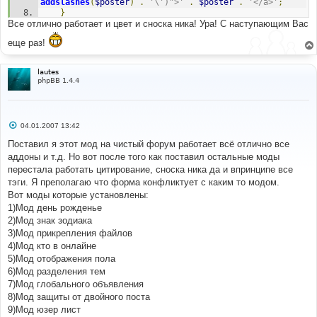
addslashes
(
$poster
)
.
'\')">'
.
$poster
.
'</a>'
;
}
Все отлично работает и цвет и сноска ника! Ура! С наступающим Вас
// [end] Extended Quick Reply Form mod
еще раз!
lautes
phpBB 1.4.4
С
04.01.2007 13:42
о
о
Поставил я этот мод на чистый форум работает всё отлично все
б
аддоны и т.д. Но вот после того как поставил остальные моды
щ
е
перестала работать цитирование, сноска ника да и впринципе все
н
тэги. Я преполагаю что форма конфликтует с каким то модом.
и
е
Вот моды которые установлены:
1)Мод день рожденье
2)Мод знак зодиака
3)Мод прикрепления файлов
4)Мод кто в онлайне
5)Мод отображения пола
6)Мод разделения тем
7)Мод глобального объявления
8)Мод защиты от двойного поста
9)Мод юзер лист