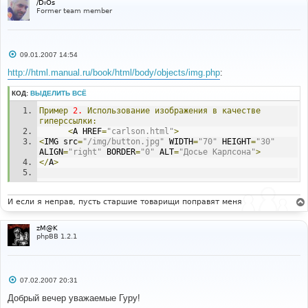
/DiOs
Former team member
С
09.01.2007 14:54
о
о
http://html.manual.ru/book/html/body/objects/img.php
:
б
щ
КОД:
ВЫДЕЛИТЬ ВСЁ
е
н
Пример
2.
Использование
изображения
в
качестве
и
е
гиперссылки:
<
A HREF
=
"carlson.html"
>
<
IMG src
=
"/img/button.jpg"
 WIDTH
=
"70"
 HEIGHT
=
"30"
ALIGN
=
"right"
 BORDER
=
"0"
 ALT
=
"Досье Карлсона"
>
</
A
>
И если я неправ, пусть старшие товарищи поправят меня
zM@K
phpBB 1.2.1
С
07.02.2007 20:31
о
о
Добрый вечер уважаемые Гуру!
б