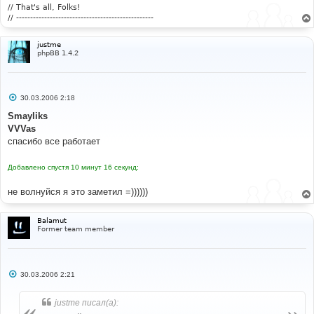
е
// That's all, Folks!
// -------------------------------------------------
justme
phpBB 1.4.2
С
30.03.2006 2:18
о
о
Smayliks
б
VVVas
щ
е
спасибо все работает
н
и
е
Добавлено спустя 10 минут 16 секунд:
не волнуйся я это заметил =))))))
Balamut
Former team member
С
30.03.2006 2:21
о
о
б
justme писал(а):
щ