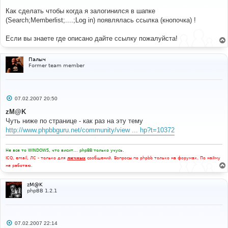
щ
е
Как сделать чтобы когда я залогинился в шапке
н
(Search;Memberlist;....;Log in) появлялась ссылка (кнопочка) !
и
е
Если вы знаете где описано дайте ссылку пожалуйста!
Палыч
Former team member
С
07.02.2007 20:50
о
о
zM@K
б
Чуть ниже по странице - как раз на эту тему
щ
е
http://www.phpbbguru.net/community/view ... hp?t=10372
н
и
е
Не все то WINDOWS, что висит... phpBB только учусь.
ICQ, email, ЛС - только для
личных
сообщений. Вопросы по phpbb только на форумах. По найму
не работаю.
zM@K
phpBB 1.2.1
С
07.02.2007 22:14