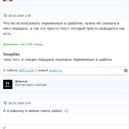
С
30.03.2006 1:59
о
о
Что бы использовать переменную в шаблоне, нужно её сначала в
б
него передать, а так это просто текст, который просто выводится как
щ
е
есть.
н
и
е
Добавлено спустя 58 секунд:
Smayliks
типа того, в секции передачи языковых переменных в шаблон.
я люблю
daft punk
| новый
sugoi.ru
Balamut
Former team member
С
30.03.2006 2:00
о
о
А я кавычку в имени ланга забыл. =)
б
щ
е
н
и
//