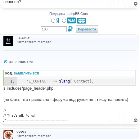
непонел?
щ
е
н
и
Поддержать phpBB Guru
е
Balamut
Former team member
С
30.03.2006 1:58
о
о
б
КОД:
ВЫДЕЛИТЬ ВСЁ
щ
е
'L_CONTACT'
=>
$lang
[
'Contact],
н
и
в includes/page_header.php
е
(не факт, что правельно - форума под рукой нет, пишу на память)
//
// That's all, Folks!
// -------------------------------------------------
VVVas
Former team member