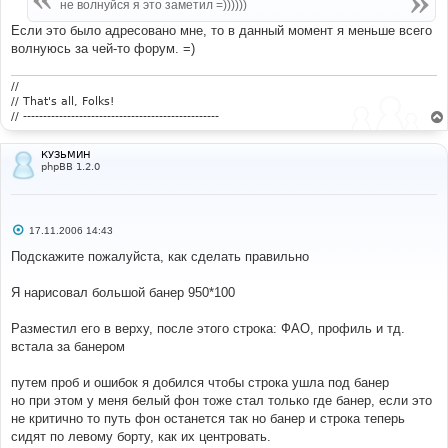
е
не волнуйся я это заметил =))))))
н
и
Если это было адресовано мне, то в данный момент я меньше всего
е
волнуюсь за чей-то форум. =)
//
// That's all, Folks!
// -------------------------------------------------
КУЗЬМИН
phpBB 1.2.0
С
17.11.2006 14:43
о
о
Подскажите пожалуйста, как сделать правильно
б
щ
е
Я нарисовал большой банер 950*100
н
и
е
Разместил его в верху, после этого строка: ФАО, профиль и тд.
встала за банером
путем проб и ошибок я добился чтобы строка ушла под банер
но при этом у меня белый фон тоже стал только где банер, если это
не критично то путь фон останется так но банер и строка теперь
сидят по левому борту, как их центровать.