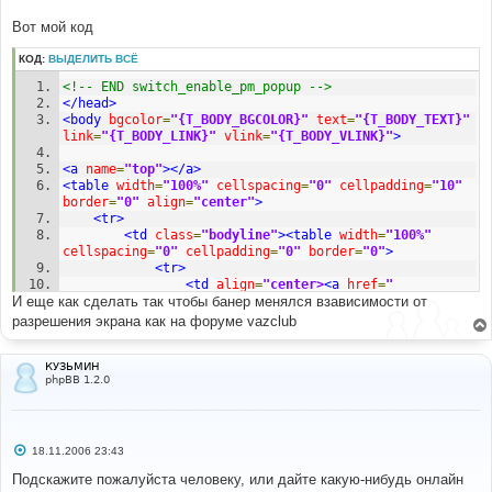
Вот мой код
КОД:
ВЫДЕЛИТЬ ВСЁ
<!-- END switch_enable_pm_popup -->
</head>
<body
bgcolor
=
"{T_BODY_BGCOLOR}"
text
=
"{T_BODY_TEXT}"
link
=
"{T_BODY_LINK}"
vlink
=
"{T_BODY_VLINK}"
>
<a
name
=
"top"
></a>
<table
width
=
"100%"
cellspacing
=
"0"
cellpadding
=
"10"
border
=
"0"
align
=
"center"
>
<tr>
<td
class
=
"bodyline"
><table
width
=
"100%"
cellspacing
=
"0"
cellpadding
=
"0"
border
=
"0"
>
<tr>
<td
align
=
"center>
<a
href
=
"
И еще как сделать так чтобы банер менялся взависимости от
{U_INDEX}"
><img
src
=
"templates/subSilver/images/logo_phpBB.jpg"
разрешения экрана как на форуме vazclub
border
=
"0"
alt
=
"{L_INDEX}"
vspace
=
"1"
/></a></td>
<tr>
<table
cellspacing
=
"0"
КУЗЬМИН
phpBB 1.2.0
cellpadding
=
"2"
border
=
"0"
>
<td
align
=
"center"
valign
=
"top"
nowrap
=
"nowrap"
><span
class
=
"mainmenu"
>
&nbsp;
<a
href
=
"{U_FAQ}"
class
=
"mainmenu"
><img
src
=
"templates/subSilver/images/icon_mini_faq.gif"
С
18.11.2006 23:43
о
width
=
"12"
height
=
"13"
border
=
"0"
alt
=
"{L_FAQ}"
о
Подскажите пожалуйста человеку, или дайте какую-нибудь онлайн
hspace
=
"3"
/>
{L_FAQ}
</a>
&nbsp; &nbsp;
<a
href
=
"
б