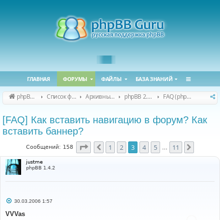
ГЛАВНАЯ
ФОРУМЫ
ФАЙЛЫ
БАЗА ЗНАНИЙ
phpBB Guru
Список форумов
Архивные форумы
phpBB 2.0.x (архив)
FAQ (phpBB 2.0.x)
[FAQ] Как вставить навигацию в форум? Как
вставить баннер?
Страница
3
из
11
1
2
3
4
5
11
Пред.
След.
Сообщений: 158
…
justme
phpBB 1.4.2
С
30.03.2006 1:57
о
о
VVVas
б