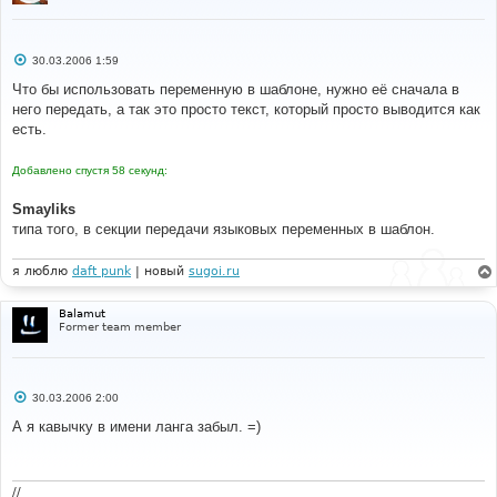
С
30.03.2006 1:59
о
о
Что бы использовать переменную в шаблоне, нужно её сначала в
б
него передать, а так это просто текст, который просто выводится как
щ
е
есть.
н
и
е
Добавлено спустя 58 секунд:
Smayliks
типа того, в секции передачи языковых переменных в шаблон.
я люблю
daft punk
| новый
sugoi.ru
Balamut
Former team member
С
30.03.2006 2:00
о
о
А я кавычку в имени ланга забыл. =)
б
щ
е
н
и
//