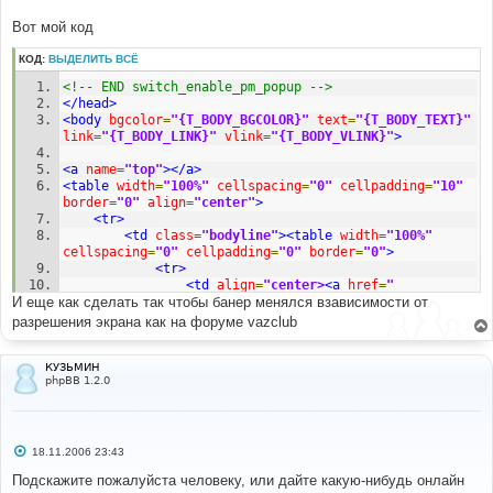
Вот мой код
КОД:
ВЫДЕЛИТЬ ВСЁ
<!-- END switch_enable_pm_popup -->
</head>
<body
bgcolor
=
"{T_BODY_BGCOLOR}"
text
=
"{T_BODY_TEXT}"
link
=
"{T_BODY_LINK}"
vlink
=
"{T_BODY_VLINK}"
>
<a
name
=
"top"
></a>
<table
width
=
"100%"
cellspacing
=
"0"
cellpadding
=
"10"
border
=
"0"
align
=
"center"
>
<tr>
<td
class
=
"bodyline"
><table
width
=
"100%"
cellspacing
=
"0"
cellpadding
=
"0"
border
=
"0"
>
<tr>
<td
align
=
"center>
<a
href
=
"
И еще как сделать так чтобы банер менялся взависимости от
{U_INDEX}"
><img
src
=
"templates/subSilver/images/logo_phpBB.jpg"
разрешения экрана как на форуме vazclub
border
=
"0"
alt
=
"{L_INDEX}"
vspace
=
"1"
/></a></td>
<tr>
<table
cellspacing
=
"0"
КУЗЬМИН
phpBB 1.2.0
cellpadding
=
"2"
border
=
"0"
>
<td
align
=
"center"
valign
=
"top"
nowrap
=
"nowrap"
><span
class
=
"mainmenu"
>
&nbsp;
<a
href
=
"{U_FAQ}"
class
=
"mainmenu"
><img
src
=
"templates/subSilver/images/icon_mini_faq.gif"
С
18.11.2006 23:43
о
width
=
"12"
height
=
"13"
border
=
"0"
alt
=
"{L_FAQ}"
о
Подскажите пожалуйста человеку, или дайте какую-нибудь онлайн
hspace
=
"3"
/>
{L_FAQ}
</a>
&nbsp; &nbsp;
<a
href
=
"
б