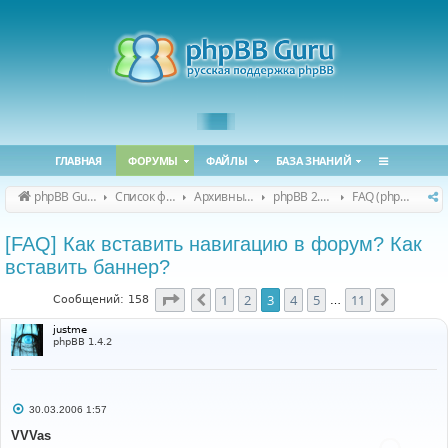
ГЛАВНАЯ
ФОРУМЫ
ФАЙЛЫ
БАЗА ЗНАНИЙ
phpBB Guru
Список форумов
Архивные форумы
phpBB 2.0.x (архив)
FAQ (phpBB 2.0.x)
[FAQ] Как вставить навигацию в форум? Как
вставить баннер?
Страница
3
из
11
1
2
3
4
5
11
Пред.
След.
Сообщений: 158
…
justme
phpBB 1.4.2
С
30.03.2006 1:57
о
о
VVVas
б