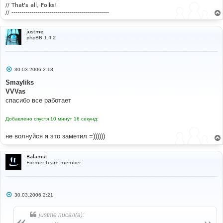
е
// That's all, Folks!
// -------------------------------------------------
justme
phpBB 1.4.2
С
30.03.2006 2:18
о
о
Smayliks
б
VVVas
щ
е
спасибо все работает
н
и
е
Добавлено спустя 10 минут 16 секунд:
не волнуйся я это заметил =))))))
Balamut
Former team member
С
30.03.2006 2:21
о
о
б
justme писал(а):
щ