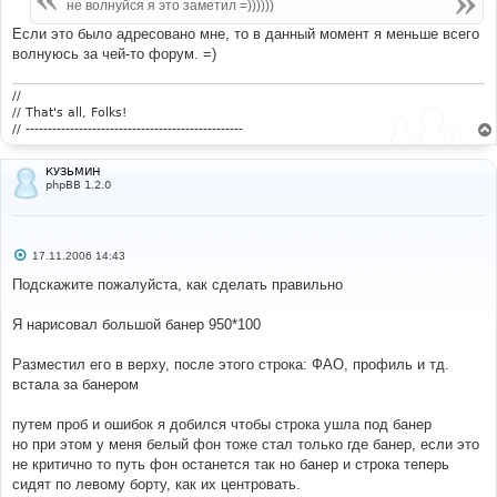
е
не волнуйся я это заметил =))))))
н
и
Если это было адресовано мне, то в данный момент я меньше всего
е
волнуюсь за чей-то форум. =)
//
// That's all, Folks!
// -------------------------------------------------
КУЗЬМИН
phpBB 1.2.0
С
17.11.2006 14:43
о
о
Подскажите пожалуйста, как сделать правильно
б
щ
е
Я нарисовал большой банер 950*100
н
и
е
Разместил его в верху, после этого строка: ФАО, профиль и тд.
встала за банером
путем проб и ошибок я добился чтобы строка ушла под банер
но при этом у меня белый фон тоже стал только где банер, если это
не критично то путь фон останется так но банер и строка теперь
сидят по левому борту, как их центровать.