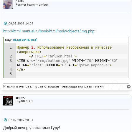
/DiOs
Former team member
С
09.01.2007 14:54
о
о
http://html.manual.ru/book/html/body/objects/img.php
:
б
щ
КОД:
ВЫДЕЛИТЬ ВСЁ
е
н
Пример
2.
Использование
изображения
в
качестве
и
е
гиперссылки:
<
A HREF
=
"carlson.html"
>
<
IMG src
=
"/img/button.jpg"
 WIDTH
=
"70"
 HEIGHT
=
"30"
ALIGN
=
"right"
 BORDER
=
"0"
 ALT
=
"Досье Карлсона"
>
</
A
>
И если я неправ, пусть старшие товарищи поправят меня
zM@K
phpBB 1.2.1
С
07.02.2007 20:31
о
о
Добрый вечер уважаемые Гуру!
б