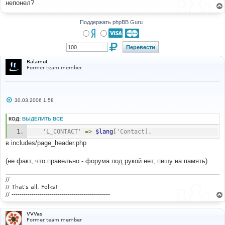
непонел?
щ
е
н
и
Поддержать phpBB Guru
е
Balamut
Former team member
С
30.03.2006 1:58
о
о
б
КОД:
ВЫДЕЛИТЬ ВСЁ
щ
е
'L_CONTACT'
=>
$lang
[
'Contact],
н
и
в includes/page_header.php
е
(не факт, что правельно - форума под рукой нет, пишу на память)
//
// That's all, Folks!
// -------------------------------------------------
VVVas
Former team member