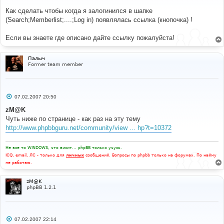
щ
е
Как сделать чтобы когда я залогинился в шапке
н
(Search;Memberlist;....;Log in) появлялась ссылка (кнопочка) !
и
е
Если вы знаете где описано дайте ссылку пожалуйста!
Палыч
Former team member
С
07.02.2007 20:50
о
о
zM@K
б
Чуть ниже по странице - как раз на эту тему
щ
е
http://www.phpbbguru.net/community/view ... hp?t=10372
н
и
е
Не все то WINDOWS, что висит... phpBB только учусь.
ICQ, email, ЛС - только для
личных
сообщений. Вопросы по phpbb только на форумах. По найму
не работаю.
zM@K
phpBB 1.2.1
С
07.02.2007 22:14