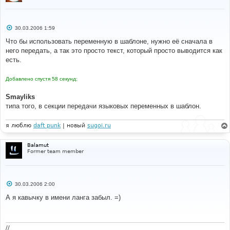
С
30.03.2006 1:59
о
о
Что бы использовать переменную в шаблоне, нужно её сначала в
б
него передать, а так это просто текст, который просто выводится как
щ
е
есть.
н
и
е
Добавлено спустя 58 секунд:
Smayliks
типа того, в секции передачи языковых переменных в шаблон.
я люблю
daft punk
| новый
sugoi.ru
Balamut
Former team member
С
30.03.2006 2:00
о
о
А я кавычку в имени ланга забыл. =)
б
щ
е
н
и
//