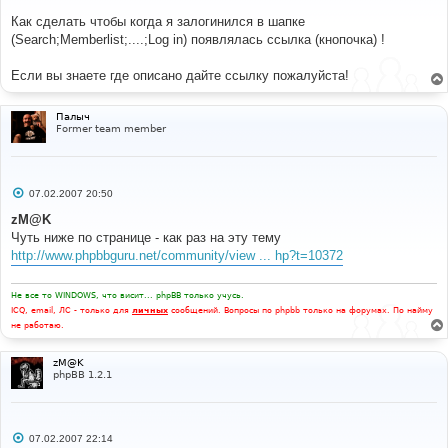
щ
е
Как сделать чтобы когда я залогинился в шапке
н
(Search;Memberlist;....;Log in) появлялась ссылка (кнопочка) !
и
е
Если вы знаете где описано дайте ссылку пожалуйста!
Палыч
Former team member
С
07.02.2007 20:50
о
о
zM@K
б
Чуть ниже по странице - как раз на эту тему
щ
е
http://www.phpbbguru.net/community/view ... hp?t=10372
н
и
е
Не все то WINDOWS, что висит... phpBB только учусь.
ICQ, email, ЛС - только для
личных
сообщений. Вопросы по phpbb только на форумах. По найму
не работаю.
zM@K
phpBB 1.2.1
С
07.02.2007 22:14