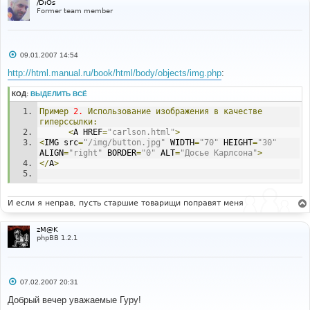
/DiOs
Former team member
С
09.01.2007 14:54
о
о
http://html.manual.ru/book/html/body/objects/img.php
:
б
щ
КОД:
ВЫДЕЛИТЬ ВСЁ
е
н
Пример
2.
Использование
изображения
в
качестве
и
е
гиперссылки:
<
A HREF
=
"carlson.html"
>
<
IMG src
=
"/img/button.jpg"
 WIDTH
=
"70"
 HEIGHT
=
"30"
ALIGN
=
"right"
 BORDER
=
"0"
 ALT
=
"Досье Карлсона"
>
</
A
>
И если я неправ, пусть старшие товарищи поправят меня
zM@K
phpBB 1.2.1
С
07.02.2007 20:31
о
о
Добрый вечер уважаемые Гуру!
б