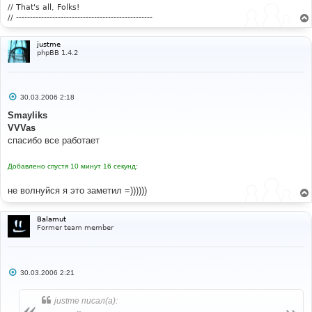
е
// That's all, Folks!
// -------------------------------------------------
justme
phpBB 1.4.2
С
30.03.2006 2:18
о
о
Smayliks
б
VVVas
щ
е
спасибо все работает
н
и
е
Добавлено спустя 10 минут 16 секунд:
не волнуйся я это заметил =))))))
Balamut
Former team member
С
30.03.2006 2:21
о
о
б
justme писал(а):
щ