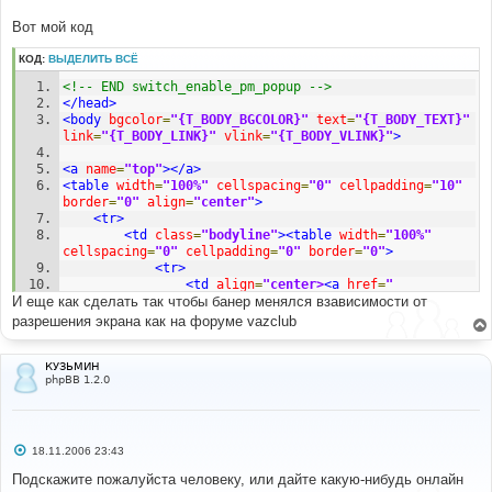
Вот мой код
КОД:
ВЫДЕЛИТЬ ВСЁ
<!-- END switch_enable_pm_popup -->
</head>
<body
bgcolor
=
"{T_BODY_BGCOLOR}"
text
=
"{T_BODY_TEXT}"
link
=
"{T_BODY_LINK}"
vlink
=
"{T_BODY_VLINK}"
>
<a
name
=
"top"
></a>
<table
width
=
"100%"
cellspacing
=
"0"
cellpadding
=
"10"
border
=
"0"
align
=
"center"
>
<tr>
<td
class
=
"bodyline"
><table
width
=
"100%"
cellspacing
=
"0"
cellpadding
=
"0"
border
=
"0"
>
<tr>
<td
align
=
"center>
<a
href
=
"
И еще как сделать так чтобы банер менялся взависимости от
{U_INDEX}"
><img
src
=
"templates/subSilver/images/logo_phpBB.jpg"
разрешения экрана как на форуме vazclub
border
=
"0"
alt
=
"{L_INDEX}"
vspace
=
"1"
/></a></td>
<tr>
<table
cellspacing
=
"0"
КУЗЬМИН
phpBB 1.2.0
cellpadding
=
"2"
border
=
"0"
>
<td
align
=
"center"
valign
=
"top"
nowrap
=
"nowrap"
><span
class
=
"mainmenu"
>
&nbsp;
<a
href
=
"{U_FAQ}"
class
=
"mainmenu"
><img
src
=
"templates/subSilver/images/icon_mini_faq.gif"
С
18.11.2006 23:43
о
width
=
"12"
height
=
"13"
border
=
"0"
alt
=
"{L_FAQ}"
о
Подскажите пожалуйста человеку, или дайте какую-нибудь онлайн
hspace
=
"3"
/>
{L_FAQ}
</a>
&nbsp; &nbsp;
<a
href
=
"
б