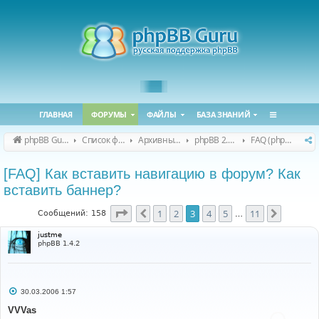
ГЛАВНАЯ
ФОРУМЫ
ФАЙЛЫ
БАЗА ЗНАНИЙ
phpBB Guru
Список форумов
Архивные форумы
phpBB 2.0.x (архив)
FAQ (phpBB 2.0.x)
[FAQ] Как вставить навигацию в форум? Как
вставить баннер?
Страница
3
из
11
1
2
3
4
5
11
Пред.
След.
Сообщений: 158
…
justme
phpBB 1.4.2
С
30.03.2006 1:57
о
о
VVVas
б