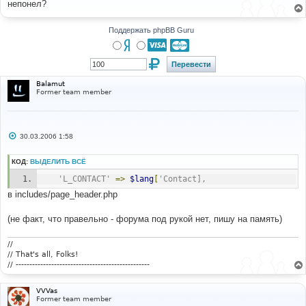
непонел?
щ
е
н
и
Поддержать phpBB Guru
е
Balamut
Former team member
С
30.03.2006 1:58
о
о
б
КОД:
ВЫДЕЛИТЬ ВСЁ
щ
е
'L_CONTACT'
=>
$lang
[
'Contact],
н
и
в includes/page_header.php
е
(не факт, что правельно - форума под рукой нет, пишу на память)
//
// That's all, Folks!
// -------------------------------------------------
VVVas
Former team member