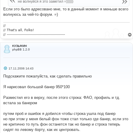
е
не волнуйся я это заметил =))))))
н
и
Если это было адресовано мне, то в данный момент я меньше всего
е
волнуюсь за чей-то форум. =)
//
// That's all, Folks!
// -------------------------------------------------
КУЗЬМИН
phpBB 1.2.0
С
17.11.2006 14:43
о
о
Подскажите пожалуйста, как сделать правильно
б
щ
е
Я нарисовал большой банер 950*100
н
и
е
Разместил его в верху, после этого строка: ФАО, профиль и тд.
встала за банером
путем проб и ошибок я добился чтобы строка ушла под банер
но при этом у меня белый фон тоже стал только где банер, если это
не критично то путь фон останется так но банер и строка теперь
сидят по левому борту, как их центровать.